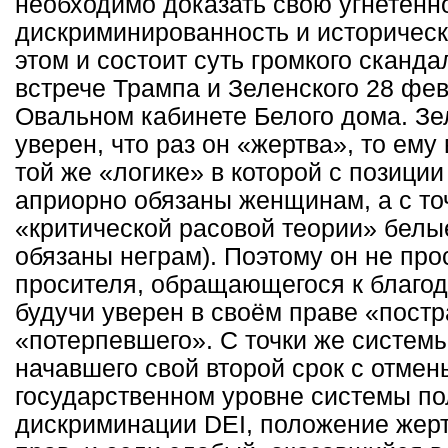
необходимо доказать свою угнетённ
дискриминированность и историческ
этом и состоит суть громкого сканда
встрече Трампа и Зеленского 28 фев
Овальном кабинете Белого дома. Зе
уверен, что раз он «жертва», то ему
той же «логике» в которой с позиц
априорно обязаны женщинам, а с то
«критической расовой теории» белы
обязаны неграм). Поэтому он не пр
просителя, обращающегося к благоде
будучи уверен в своём праве «пост
«потерпевшего». С точки же систем
начавшего свой второй срок с отмен
государственном уровне системы п
дискриминации DEI, положение жерт