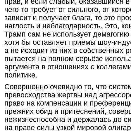
прав, и если слабый, оказавшийся 
чего-то требует от сильного, от кото
зависит и получает блага, то это пр
наглость и неблагодарность. Это, кон
Трамп сам не использует демагогию
хотя бы оставляет приёмы шоу-инду
а не исходит из них в собственных 
пытается на полном серьёзе использ
аргумента в отношениях с коллегам
политике.
Совершенно очевидно то, что систе
превосходства жертвы над агрессо
право на компенсации и преференц
прежних обид и притеснений, совер
нежизнеспособна и держалась до си
на праве силы узкой мировой олига