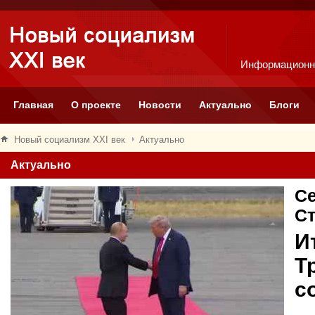
Информационн
Главная
О проекте
Новости
Актуально
Блоги
Новый социализм XXI век
Актуально
Актуально
Се
С
И
Т
с