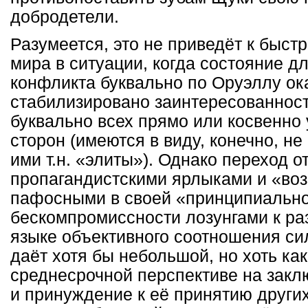
добродетели.
Разумеется, это не приведёт к быс
мира в ситуации, когда состояние 
конфликта буквально по Оруэллу ок
стабилизировано заинтересованност
буквально всех прямо или косвенно
сторон (имеются в виду, конечно, н
ими т.н. «элиты»). Однако переход о
пропагандистскими ярлыками и «в
пафосными в своей «принципиально
бескомпромиссности лозунгами к раз
языке объективного соотношения си
даёт хотя бы небольшой, но хоть как
среднесрочной перспективе на закл
и принуждение к её принятию други