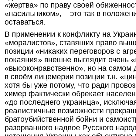
«жертва» по праву своей обиженнос
«насильником», – это так в положен
оставаться.
В применении к конфликту на Украи
«моралистов», ставящих право выш
позиции «никаких переговоров с агр
покаяния» внешне выглядит очень 
«высоконравственно», но на самом 
в своём лицемерии позиции т.н. «ци
хотя бы уже потому, что ради пров
химер фактически обрекает населен
«до последнего украинца», исключая
реалистичные возможности прекра
братоубийственной бойни и самоис
разорванного надвое Русского народ