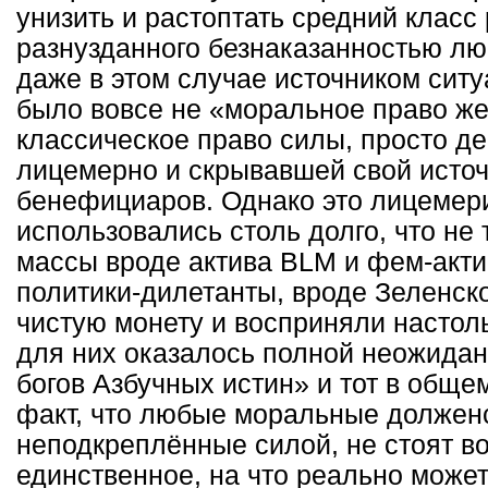
унизить и растоптать средний класс
разнузданного безнаказанностью лю
даже в этом случае источником ситу
было вовсе не «моральное право жер
классическое право силы, просто д
лицемерно и скрывавшей свой источ
бенефициаров. Однако это лицемери
использовались столь долго, что не
массы вроде актива BLM и фем-акти
политики-дилетанты, вроде Зеленско
чистую монету и восприняли настоль
для них оказалось полной неожида
богов Азбучных истин» и тот в общ
факт, что любые моральные долженс
неподкреплённые силой, не стоят во
единственное, на что реально може