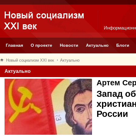
Информационн
Главная
О проекте
Новости
Актуально
Блоги
Новый социализм XXI век
Актуально
Актуально
Артем Се
Запад об
христиа
России