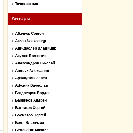
Точка зрения
Авторы
Абачиев Сергей
Агеев Александр
Ади-Даслер Владимир
Акулов Валентин
Александров Николай
Андрух Александр
Арабаджян Завен
Афонин Вячеслав
Багдасарян Варден
Барвинов Андрей
Батчиков Сергей
Бахматов Сергей
Белл Владимир
Белоногов Михаил