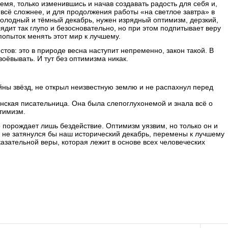
емя, только изменившись и начав создавать радость для себя и,
 всё сложнее, и для продолжения работы «на светлое завтра» в
лодный и тёмный декабрь, нужен изрядный оптимизм, дерзкий,
дит так глупо и безосновательно, но при этом подпитывает веру
 попыток менять этот мир к лучшему.
стов: это в природе весна наступит непременно, закон такой. В
воёвывать. И тут без оптимизма никак.
йны звёзд, не открыл неизвестную землю и не распахнул перед
нская писательница. Она была слепоглухонемой и знала всё о
тимизм.
 порождает лишь бездействие. Оптимизм уязвим, но только он и
 не затянулся бы наш исторический декабрь, перемены к лучшему
азательной веры, которая лежит в основе всех человеческих