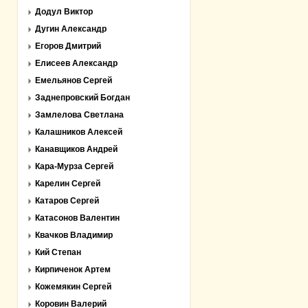
Додул Виктор
Дугин Александр
Егоров Дмитрий
Елисеев Александр
Емельянов Сергей
Заднепровский Богдан
Замлелова Светлана
Калашников Алексей
Канавщиков Андрей
Кара-Мурза Сергей
Карелин Сергей
Катаров Сергей
Катасонов Валентин
Квачков Владимир
Кий Степан
Кирпиченок Артем
Кожемякин Сергей
Коровин Валерий