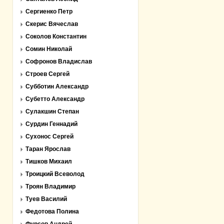
Сергиенко Петр
Скерис Вячеслав
Соколов Константин
Сомин Николай
Софронов Владислав
Строев Сергей
Субботин Александр
Субетто Александр
Сулакшин Степан
Сурдин Геннадий
Сухонос Сергей
Таран Ярослав
Тишков Михаил
Троицкий Всеволод
Троян Владимир
Туев Василий
Федотова Полина