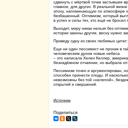
сдвинуть с мёртвой точки застывшее вр
главное, для других. В реальной жизни
эпоху, напоминающую по атмосфере хо
безбашенный. Оптимизм, который выгля
в успех и силы тех, кто ещё не бросил
Выходит, миру никак нельзя без оптими
истории законы другие, весну нужно за
Приведу одну из своих любимых цитат:
Еще ни один пессимист не проник в та
человеческим духом новые небеса
– это написала Хелен Келлер, америка
безнадёжном отчаянии, но выбрала оп
Пессимизм точен и аргументирован, но
способен принести плоды. И насколько
невозможны без той «нелепой», бездок
открытий и свершений.
Источник
Поделиться