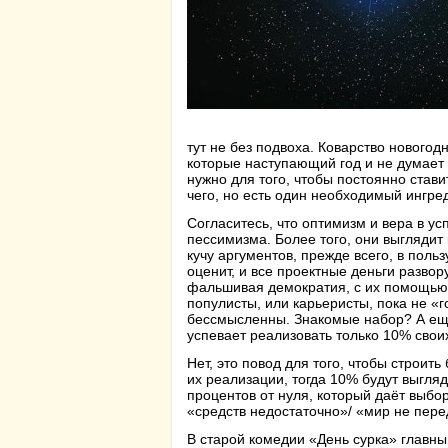
тут не без подвоха. Коварство новогод
которые наступающий год и не думает 
нужно для того, чтобы постоянно стави
чего, но есть один необходимый ингре
Согласитесь, что оптимизм и вера в ус
пессимизма. Более того, они выглядит
кучу аргументов, прежде всего, в пол
оценит, и все проектные деньги разво
фальшивая демократия, с их помощью 
популисты, или карьеристы, пока не «
бессмысленны. Знакомые набор? А ещё
успевает реализовать только 10% свои
Нет, это повод для того, чтобы строит
их реализации, тогда 10% будут выгляд
процентов от нуля, который даёт выбор
«средств недостаточно»/ «мир не пере
В старой комедии «День сурка» главны