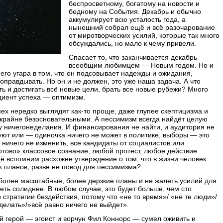
беспросветному, богатому на новости и
бедному на События. Декабрь и обычно
аккумулирует всю усталость года, а
нынешний собрал ещё и всё разочарование
от миротворческих усилий, которые так много
обсуждались, но мало к чему привели.
Спасает то, что заканчивается декабрь
всеобщим любимцем — Новым годом. Но и
него угара в том, что он подсовывает надежды и ожидания,
оправдывать. Но он и не должен, это уже наша задача. А что
ть и достигать всё новые цели, брать все новые рубежи? Много
диент успеха — оптимизм.
пех нередко выглядят как-то проще, даже глупее скептицизма и
 крайне безосновательными. А пессимизм всегда найдёт целую
ьзу ничегонеделания. И финансирования не найти, и аудитория не
руют или — одиночка ничего не может в политике, выборы — это
ничего не изменить, все кандидаты от социалистов или
готово» классовое сознание, любой протест, любое действие
 вспомним расхожее утверждение о том, что в жизни человек
х планов, разве не повод для пессимизма?
ь более масштабные, более дерзкие планы и не жалеть усилий для
еть солиднее. В любом случае, это будет больше, чем сто
 стратегии бездействия, потому что «не то время»/ «не те люди»/
делать»/»всё равно ничего не выйдет».
й герой — эгоист и ворчун Фил Коннорс — сумел оживить и