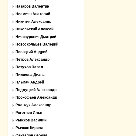
Назаров Валентин
Несмиян Анатолий
Никитин Александр
Никольский Алексей
Ничипурович Дмитрий
Новоскольцев Валерий
Песоцкий Андрей
Петров Александр
Петухов Павел
Пиккиева Диана
Плыгач Андрей
Подлуцкий Александр
Прокофьев Александр
Ральчук Александр
Роготнев Илья
Рыжков Василий
Рычков Кирилл
Санталов Леонид