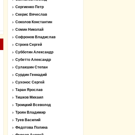
Сергиенко Петр
Скерис Вячеслав
Соколов Константин
Сомин Николай
Софронов Владислав
Строев Сергей
Субботин Александр
Субетто Александр
Сулакшин Степан
Сурдин Геннадий
Сухонос Сергей
Таран Ярослав
Тишков Михаил
Троицкий Всеволод
Троян Владимир
Туев Василий
Федотова Полина