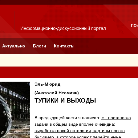
ПО
Информационно-дискуссионный портал
Актуально
Блоги
Контакты
Эль-Мюрид
(Анатолий Несмиян)
ТУПИКИ И ВЫХОДЫ
В предыдущей части я написал:
«…постановка
задачи в общем виде вполне очевидна:
выработка новой онтологии, картины нового
будущего, в которое успеют перейти ныне