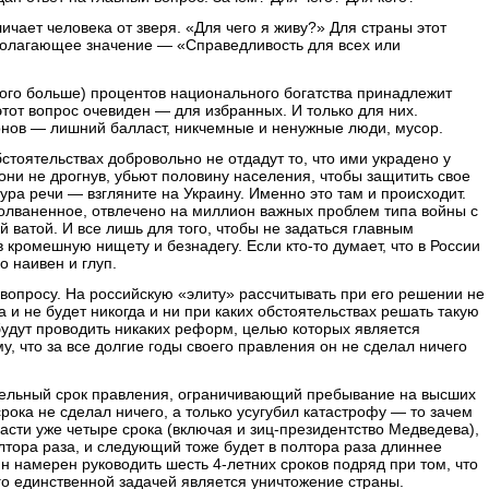
чает человека от зверя. «Для чего я живу?» Для страны этот
полагающее значение — «Справедливость для всех или
 того больше) процентов национального богатства принадлежит
этот вопрос очевиден — для избранных. И только для них.
нов — лишний балласт, никчемные и ненужные люди, мусор.
стоятельствах добровольно не отдадут то, что ими украдено у
они не дрогнув, убьют половину населения, чтобы защитить свое
ура речи — взгляните на Украину. Именно это там и происходит.
олваненное, отвлечено на миллион важных проблем типа войны с
 ватой. И все лишь для того, чтобы не задаться главным
 кромешную нищету и безнадегу. Если кто-то думает, что в России
о наивен и глуп.
 вопросу. На российскую «элиту» рассчитывать при его решении не
а и не будет никогда и ни при каких обстоятельствах решать такую
 будут проводить никаких реформ, целью которых является
у, что за все долгие годы своего правления он не сделал ничего
ательный срок правления, ограничивающий пребывание на высших
срока не сделал ничего, а только усугубил катастрофу — то зачем
ласти уже четыре срока (включая и зиц-президентство Медведева),
лтора раза, и следующий тоже будет в полтора раза длиннее
н намерен руководить шесть 4-летних сроков подряд при том, что
го единственной задачей является уничтожение страны.