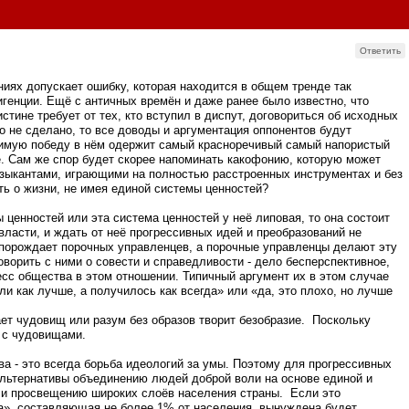
Ответить
ниях допускает ошибку, которая находится в общем тренде так
генции. Ещё с античных времён и даже ранее было известно, что
стине требует от тех, кто вступил в диспут, договориться об исходных
о не сделано, то все доводы и аргументация оппонентов будут
имую победу в нём одержит самый красноречивый самый напористый
ое. Сам же спор будет скорее напоминать какофонию, которую может
узыкантами, играющими на полностью расстроенных инструментах и без
ь о жизни, не имея единой системы ценностей?
енностей или эта система ценностей у неё липовая, то она состоит
власти, и ждать от неё прогрессивных идей и преобразований не
 порождает порочных управленцев, а порочные управленцы делают эту
оворить с ними о совести и справедливости - дело бесперспективное,
ресс общества в этом отношении. Типичный аргумент их в этом случае
и как лучше, а получилось как всегда» или «да, это плохо, но лучше
ает чудовищ или разум без образов творит безобразие. Поскольку
ь с чудовищами.
 - это всегда борьба идеологий за умы. Поэтому для прогрессивных
альтернативы объединению людей доброй воли на основе единой и
 и просвещению широких слоёв населения страны. Если это
а», составляющая не более 1% от населения, вынуждена будет