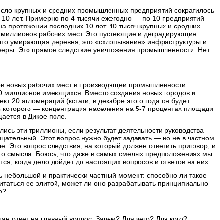
 число крупных и средних промышленных предприятий сократилось
а 10 лет. Примерно по 4 тысячи ежегодно — по 10 предприятий
а протяжении последних 10 лет. 40 тысяч крупных и средних
 миллионов рабочих мест. Это пустеющие и деградирующие
это умирающая деревня, это «схлопывание» инфраструктуры и
феры. Это прямое следствие уничтожения промышленности. Нет
ов новых рабочих мест в производящей промышленности
0 миллионов имеющихся. Вместо создания новых городов и
кт 20 агломераций (кстати, в декабре этого года он будет
ь которого — концентрация населения на 5-7 процентах площади
ается в Дикое поле.
лись эти триллионы, если результат деятельности руководства
ицательный. Этот вопрос нужно будет задавать — но не в частном
е. Это вопрос следствия, на который должен ответить приговор, и
его смысла. Боюсь, что даже в самых смелых предположениях мы
тся, когда дело дойдет до настоящих вопросов и ответов на них.
ь небольшой и практически частный момент: способно ли такое
итаться ее элитой, может ли оно разрабатывать принципиально
о?
дан ответ на главный вопрос: Зачем? Для чего? Для кого?