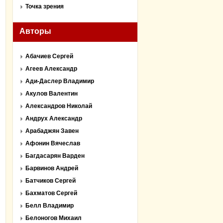
Точка зрения
Авторы
Абачиев Сергей
Агеев Александр
Ади-Даслер Владимир
Акулов Валентин
Александров Николай
Андрух Александр
Арабаджян Завен
Афонин Вячеслав
Багдасарян Варден
Барвинов Андрей
Батчиков Сергей
Бахматов Сергей
Белл Владимир
Белоногов Михаил