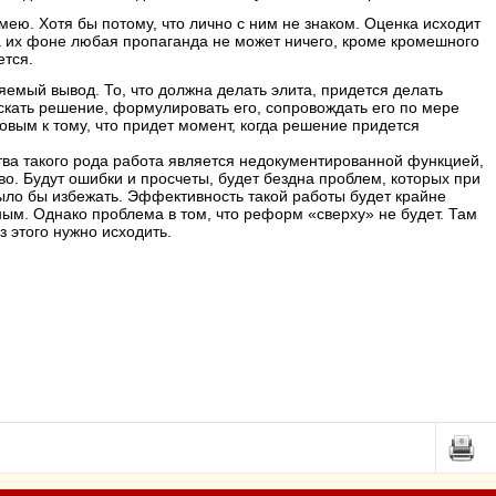
 имею. Хотя бы потому, что лично с ним не знаком. Оценка исходит
а их фоне любая пропаганда не может ничего, кроме кромешного
ется.
яемый вывод. То, что должна делать элита, придется делать
скать решение, формулировать его, сопровождать его по мере
овым к тому, что придет момент, когда решение придется
ства такого рода работа является недокументированной функцией,
во. Будут ошибки и просчеты, будет бездна проблем, которых при
ло бы избежать. Эффективность такой работы будет крайне
ным. Однако проблема в том, что реформ «сверху» не будет. Там
з этого нужно исходить.