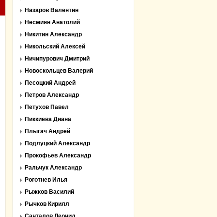
Назаров Валентин
Несмиян Анатолий
Никитин Александр
Никольский Алексей
Ничипурович Дмитрий
Новоскольцев Валерий
Песоцкий Андрей
Петров Александр
Петухов Павел
Пиккиева Диана
Плыгач Андрей
Подлуцкий Александр
Прокофьев Александр
Ральчук Александр
Роготнев Илья
Рыжков Василий
Рычков Кирилл
Санталов Леонид