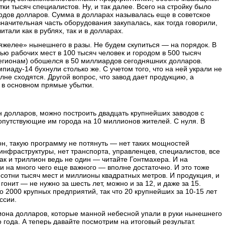
ки тысяч специалистов. Ну, и так далее. Всего на стройку было
рдов долларов. Сумма в долларах называлась еще в советское
начительная часть оборудования закупалась, как тогда говорили,
тали как в рублях, так и в долларах.
яжелее» нынешнего в разы. Не будем скупиться — на порядок. В
стью рабочих мест в 100 тысяч человек и городом в 500 тысяч
регионам) обошелся в 50 миллиардов сегодняшних долларов.
иаду-14 бухнули столько же. С учетом того, что на ней украли не
е сходятся. Другой вопрос, что завод дает продукцию, а
 в основном прямые убытки.
н долларов, можно построить двадцать крупнейших заводов с
опутствующие им города на 10 миллионов жителей. С нуля. В
он, такую программу не потянуть — нет таких мощностей
инфраструктуры, нет транспорта, управленцев, специалистов, все
так и триллион ведь не один — читайте Гонтмахера. И на
 и на много чего еще важного — вполне достаточно. И это тоже
сотни тысяч мест и миллионы квадратных метров. И продукция, и
 гонит — не нужно за шесть лет, можно и за 12, и даже за 15.
о 2000 крупных предприятий, так что 20 крупнейших за 10-15 лет
ссии.
ллиона долларов, которые манной небесной упали в руки нынешнего
 года. А теперь давайте посмотрим на итоговый результат.