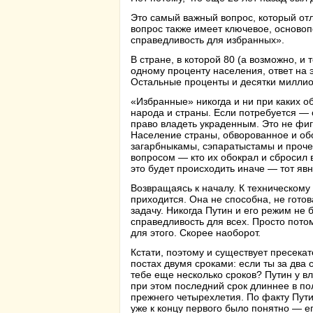
Это самый важный вопрос, который отли
вопрос также имеет ключевое, осново
справедливость для избранных».
В стране, в которой 80 (а возможно, и
одному проценту населения, ответ на 
Остальные проценты и десятки миллио
«Избранные» никогда и ни при каких об
народа и страны. Если потребуется — 
право владеть украденным. Это не фиг
Население страны, обворованное и об
загарбныкамы, сэпаратыстамы и прочей
вопросом — кто их обокрал и сбросил в
это будет происходить иначе — тот явн
Возвращаясь к началу. К техническому
приходится. Она не способна, не готов
задачу. Никогда Путин и его режим не
справедливость для всех. Просто потом
для этого. Скорее наоборот.
Кстати, поэтому и существует пресек
постах двумя сроками: если ты за два 
тебе еще несколько сроков? Путин у в
при этом последний срок длиннее в по
прежнего четырехлетия. По факту Пути
уже к концу первого было понятно — е