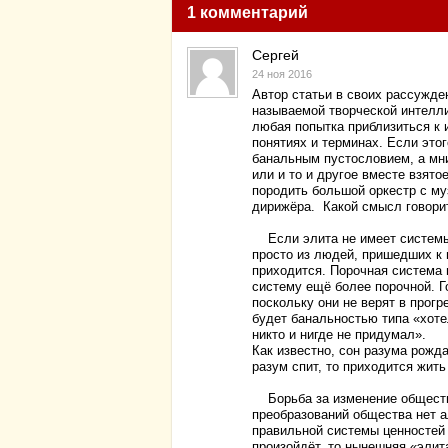
1 комментарий
Сергей
24 ноя 2016
Автор статьи в своих рассужде
называемой творческой интелли
любая попытка приблизиться к и
понятиях и терминах. Если этог
банальным пустословием, а мн
или и то и другое вместе взят
породить большой оркестр с м
дирижёра. Какой смысл говорит
Если элита не имеет системы ц
просто из людей, пришедших к 
приходится. Порочная система
систему ещё более порочной. Г
поскольку они не верят в прог
будет банальностью типа «хотел
никто и нигде не придумал».
Как известно, сон разума рожд
разум спит, то приходится жит
Борьба за изменение общества
преобразований общества нет 
правильной системы ценностей
произойдёт, то нынешняя «элит