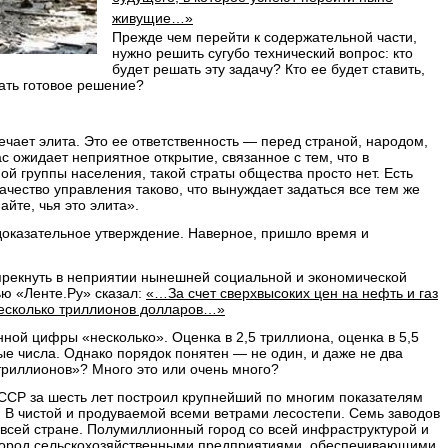
живущие…»
Прежде чем перейти к содержательной части,
нужно решить сугубо технический вопрос: кто
будет решать эту задачу? Кто ее будет ставить,
вать готовое решение?
ечает элита. Это ее ответственность — перед страной, народом,
с ожидает неприятное открытие, связанное с тем, что в
й группы населения, такой страты общества просто нет. Есть
чество управления таково, что вынуждает задаться все тем же
йте, чья это элита».
здоказательное утверждение. Наверное, пришло время и
упрекнуть в неприятии нынешней социальной и экономической
ью «Ленте.Ру» сказал:
«…За счет сверхвысоких цен на нефть и газ
несколько триллионов долларов…»
ной цифры «несколько». Оценка в 2,5 триллиона, оценка в 5,5
е числа. Однако порядок понятен — не один, и даже не два
триллионов»? Много это или очень много?
СССР за шесть лет построил крупнейший по многим показателям
 В чистой и продуваемой всеми ветрами лесостепи. Семь заводов
 всей стране. Полумиллионный город со всей инфраструктурой и
ород сельскохозяйственными предприятиями, обеспечивающими