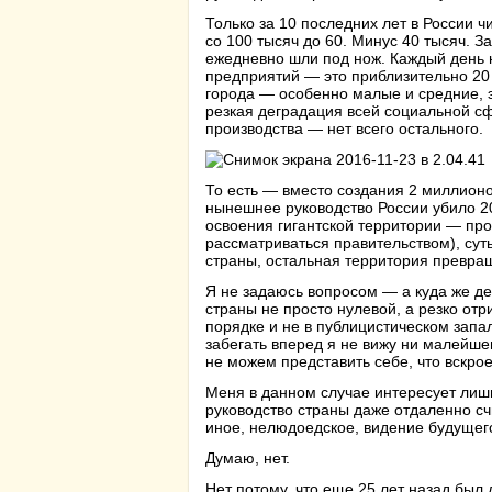
Только за 10 последних лет в России
со 100 тысяч до 60. Минус 40 тысяч. З
ежедневно шли под нож. Каждый день н
предприятий — это приблизительно 20
города — особенно малые и средние, 
резкая деградация всей социальной с
производства — нет всего остального.
То есть — вместо создания 2 миллион
нынешнее руководство России убило 2
освоения гигантской территории — прое
рассматриваться правительством), сут
страны, остальная территория превращ
Я не задаюсь вопросом — а куда же де
страны не просто нулевой, а резко отр
порядке и не в публицистическом запал
забегать вперед я не вижу ни малейш
не можем представить себе, что вскрое
Меня в данном случае интересует лиш
руководство страны даже отдаленно сч
иное, нелюдоедское, видение будущег
Думаю, нет.
Нет потому, что еще 25 лет назад был 