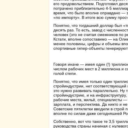
его продовольствием. Подготовил десят
потрачено приблизительно 4-5 миллиа
время, что было вполне оправдано — з
«по импорту». В итоге всю сумму просчи
Понятно, что тогдашний доллар был «т
десять раз. То есть, завод с численно
человек (это не считая смежников по 
Кстати, вполне сопоставимо — на Олимп
менее половины, цифры и объемы вполн
спортивные гипер-объекты генерируют
Говоря иначе — имея один (!) триллио
числом рабочих мест в 2 миллиона и с
голой степи.
Понятно, что имея только один трилли
стройиндустрии, нет соответствующей 
это нужно развивать параллельно. Ну 
стройиндустрию, и на инфраструктуру,
рабочие места, жильё, специалисты — 
зарплата, и перспектива. Да никто и не
Советские пятилетки вводили в строй п
вполне по силам даже сегодняшней Ро
Собственно, вот что такое те 3,5 три
руководства страны начиная с нулевого