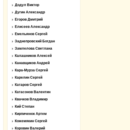
Додул Виктор
Дугин Александр
Егоров Дмитрий
Елисеев Александр
Емельянов Сергей
Заднепровский Богдан
Замлелова Светлана
Калашников Алексей
Канавщиков Андрей
Кара-Мурза Сергей
Карелин Сергей
Катаров Сергей
Катасонов Валентин
Квачков Владимир
Кий Степан
Кирпиченок Артем
Кожемякин Сергей
Коровин Валерий