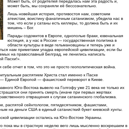
Может быть, от родителей передалась нам эта радость и,
может быть, мы сохраняли её бессознательно.
Лишь новейшая история, противостоя нам, советским
атеистам, воистину фанатичным сатанизмом, убедила нас в
том, что если у сатаны есть киллеры, то должна быть и их
мишень – Бог.
Парады содомитов в Европе, однополые браки, ювенальная
юстиция, а у нас в России — государственная политика в
области культуры в виде гельмановщины и теперь уже и
ться нам приметами упадка европейской цивилизации, если бы
мых на православный Белград, не ленились написать
й Пасхи!».
себе отчет в том, что это не просто геополитическая война.
ритуальным распятием Христа стал именно к Пасхе
 — Единой Европой — фашистский переворот в Киеве.
авного Юго-Востока вывело на Голгофу уже 21 века не только их
 страшатся они принять смерть (иначе при первых жертвах
равственного отвращения к слугам сатанинского глобализма.
ине, распятой сейнтологом, пятидесятником, фашистами,
ым на деньги США в единый сатанисткий букет киевской хунты.
нской цивилизации остались на Юго-Востоке Украины.
 что пока мы в страстную неделю вего лишь мысленно воскрешаем в