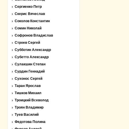
Сергиенко Петр
Скерис Вячеслав
Соколов Константин
Сомин Николай
Софронов Владислав
Строев Сергей
Субботин Александр
Субетто Александр
Сулакшин Степан
Сурдин Геннадий
Сухонос Сергей
Таран Ярослав
Тишков Михаил
Троицкий Всеволод
Троян Владимир
Туев Василий
Федотова Полина