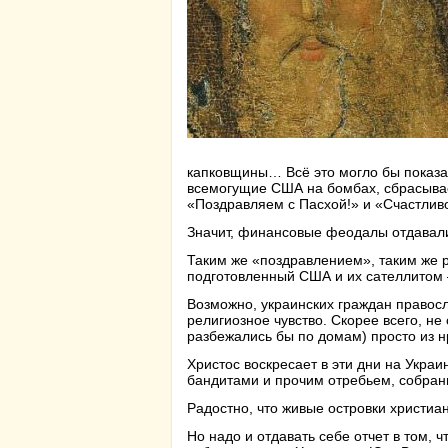
капковщины… Всё это могло бы показа
всемогущие США на бомбах, сбрасывае
«Поздравляем с Пасхой!» и «Счастливо
Значит, финансовые феодалы отдавали 
Таким же «поздравлением», таким же 
подготовленный США и их сателлитом
Возможно, украинских граждан правосл
религиозное чувство. Скорее всего, не
разбежались бы по домам) просто из н
Христос воскресает в эти дни на Укра
бандитами и прочим отребьем, собранн
Радостно, что живые островки христиа
Но надо и отдавать себе отчет в том,