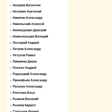
Назаров Валентин
Несмиян Анатолий
Никитин Александр
Никольский Алексей
Ничипурович Дмитрий
Новоскольцев Валерий
Песоцкий Андрей
Петров Александр
Петухов Павел
Пиккиева Диана
Плыгач Андрей
Подлуцкий Александр
Прокофьев Александр
Ральчук Александр
Роготнев Илья
Рыжков Василий
Рычков Кирилл
Санталов Леонид