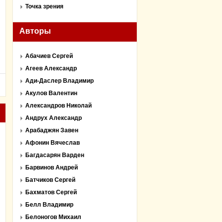
Точка зрения
Авторы
Абачиев Сергей
Агеев Александр
Ади-Даслер Владимир
Акулов Валентин
Александров Николай
Андрух Александр
Арабаджян Завен
Афонин Вячеслав
Багдасарян Варден
Барвинов Андрей
Батчиков Сергей
Бахматов Сергей
Белл Владимир
Белоногов Михаил