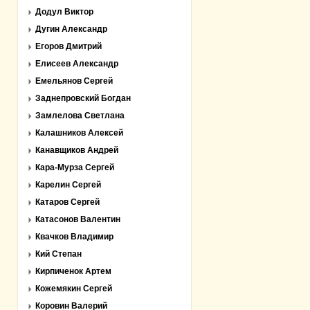
Додул Виктор
Дугин Александр
Егоров Дмитрий
Елисеев Александр
Емельянов Сергей
Заднепровский Богдан
Замлелова Светлана
Калашников Алексей
Канавщиков Андрей
Кара-Мурза Сергей
Карелин Сергей
Катаров Сергей
Катасонов Валентин
Квачков Владимир
Кий Степан
Кирпиченок Артем
Кожемякин Сергей
Коровин Валерий