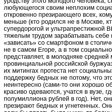
уродству этого молодого человека, 
любующегося своим неплохим соци
откровенно презирающего всех, кому
меньше (кто родился не в Москве, кт
супердорогой и ультрапрестижной 
тяжелым трудом зарабатывать себе н
«зависать» со смартфоном в столич
не в самом Егоре, а в том социальн
представляет, в молодняке средней 
провинциальной российской буржуаз
их митингах протеста нет социальны
поддержку бедных не потому, что э
неинтересно (сами-то они хорошо об
красиво одеваются, учатся в вузе, г
полумиллиона рублей в год). Нет, он
презирают бедных и угнетенных. Они