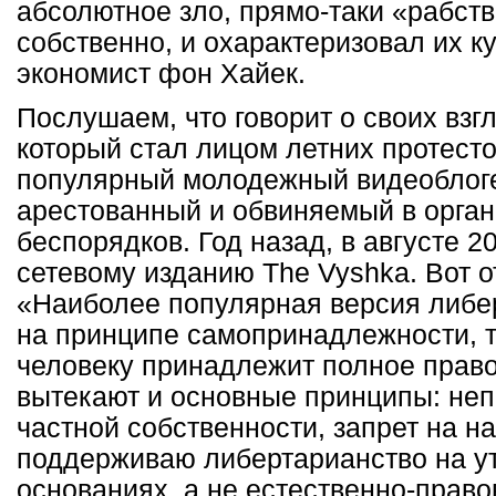
абсолютное зло, прямо-таки «рабство
собственно, и охарактеризовал их к
экономист фон Хайек.
Послушаем, что говорит о своих взг
который стал лицом летних протесто
популярный молодежный видеоблоге
арестованный и обвиняемый в орга
беспорядков. Год назад, в августе 2
сетевому изданию The Vyshka. Вот о
«Наиболее популярная версия либе
на принципе самопринадлежности, то
человеку принадлежит полное право 
вытекают и основные принципы: не
частной собственности, запрет на 
поддерживаю либертарианство на у
основаниях, а не естественно-прав