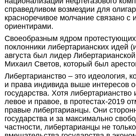
национализации нефтегазового комп
справедливом возмездии для олигар
красноречивое молчание связано с 
ориентирами.
Своеобразным ядром протестующих
поклонники либертарианских идей (
августа был лидер Либертарианской
Михаил Светов, который был аресто
Либертарианство – это идеология, к
и права индивида выше интересов 
государства. Хотя либертарианство 
левое и правое, в протестах-2019 о
правые либертарианцы. Они сторон
государства и за максимально своб
частности, либертарианцы не только
вмешательства государства в эконом