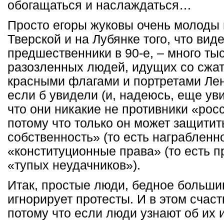
обогащаться и наслаждаться…
Просто егоры жуковы очень молоды 
Тверской и на Лубянке того, что вид
предшественники в 90-е, – много ты
разозленных людей, идущих со сжат
красными флагами и портретами Ле
если б увидели (и, надеюсь, еще уви
что они никакие не противники «рос
потому что только он может защитит
собственность» (то есть награбленно
«конституционные права» (то есть п
«тупых неудачников»).
Итак, простые люди, бедное больши
игнорирует протесты. И в этом счас
потому что если люди узнают об их 