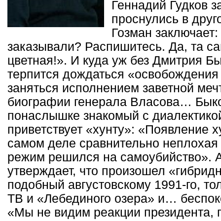
Геннадий Гудков з
проснулись в друг
Гозман заключает
заказывали? Распишитесь. Да, та са
цветная!». И куда уж без Дмитрия Б
терпится дождаться «освобождения 
заняться исполнением заветной меч
биографии генерала Власова… Быков
понаслышке знакомый с диалектикой
приветствует «хунту»: «Появление х
самом деле сравнительно неплохая н
режим решился на самоубийство». 
утверждает, что произошел «гибрид
подобный августовскому 1991-го, то
ТВ и «Лебединого озера» и… беспок
«Мы не видим реакции президента, 