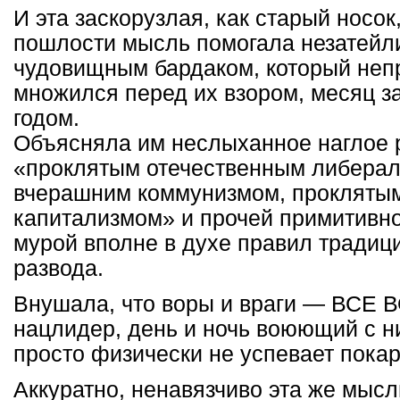
И эта заскорузлая, как старый носо
пошлости мысль помогала незатейл
чудовищным бардаком, который неп
множился перед их взором, месяц за
годом.
Объясняла им неслыханное наглое 
«проклятым отечественным либерал
вчерашним коммунизмом, прокляты
капитализмом» и прочей примитивно
мурой вполне в духе правил традиц
развода.
Внушала, что воры и враги — ВСЕ
нацлидер, день и ночь воюющий с ни
просто физически не успевает покар
Аккуратно, ненавязчиво эта же мыс