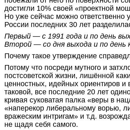
побежали от него по поверхности с
достигли 10% своей «проектной мощ
Ho уже сейчас можно ответственно 
России последних 30 лет разделила
Первый — с 1991 года и по день вы
Второй — со дня выхода и по день
Почему такое утверждение справед
Потому что посреди мутного и затхл
постсоветской жизни, лишённой каки
ценностных, идейных ориентиров и 
таковой, все последние 20 лет один
кривая суковатая палка «веры в на
«наперекор либеральному ворью, л
вражеским интригам» и т.д. возрожд
не щадя себя самого.