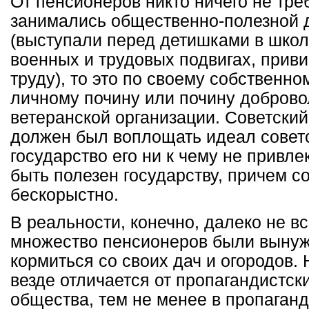
От пенсионеров никто ничего не тре
занимались общественно-полезной 
(выступали перед детишками в школ
военных и трудовых подвигах, приви
труду), то это по своему собственн
личному почину или почину доброво
ветеранской организации. Советски
должен был воплощать идеал советс
государство его ни к чему не привлек
быть полезен государству, причем 
бескорыстно.
В реальности, конечно, далеко не вс
множество пенсионеров были вынуж
кормиться со своих дач и огородов. 
везде отличается от пропагандистс
общества, тем не менее в пропаган