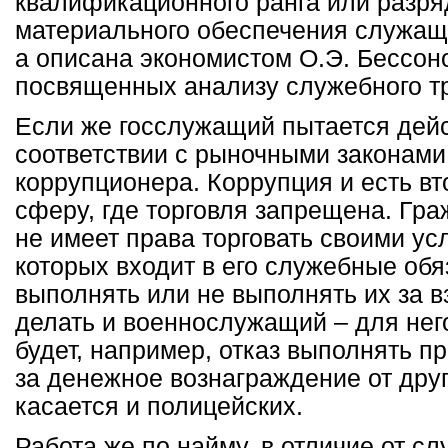
квалификационного ранга или разря
материального обеспечения служащ
а описана экономистом О.Э. Бессоно
посвященных анализу служебного т
Если же госслужащий пытается дейс
соответствии с рыночными законами
коррупционера. Коррупция и есть вт
сферу, где торговля запрещена. Гр
не имеет права торговать своими ус
которых входит в его служебные обя
выполнять или не выполнять их за вз
делать и военнослужащий – для нег
будет, например, отказ выполнять 
за денежное вознаграждение от друг
касается и полицейских.
Работа же по найму, в отличие от сл