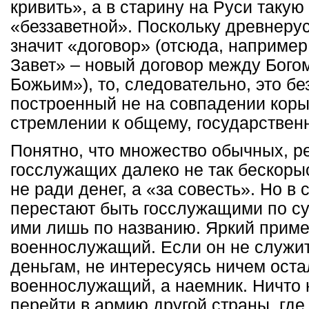
кривить», а в старину на Руси таку
«беззаветной». Поскольку древнерус
значит «договор» (отсюда, наприме
Завет» – новый договор между Бого
Божьим»), то, следовательно, это бе
построенный не на совпадении коры
стремлении к общему, государствен
Понятно, что множество обычных, р
госслужащих далеко не так бескорыс
не ради денег, а «за совесть». Но в 
перестают быть госслужащими по су
ими лишь по названию. Яркий приме
военнослужащий. Если он не служит
деньгам, не интересуясь ничем оста
военнослужащий, а наемник. Ничто
перейти в армию другой страны, где