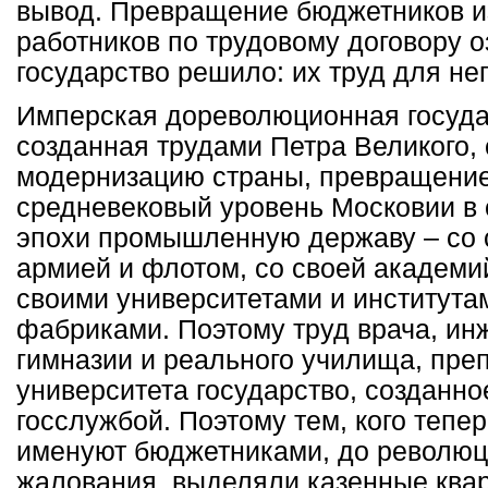
вывод. Превращение бюджетников и
работников по трудовому договору оз
государство решило: их труд для нег
Имперская дореволюционная госуда
созданная трудами Петра Великого,
модернизацию страны, превращени
средневековый уровень Московии в
эпохи промышленную державу – со 
армией и флотом, со своей академий
своими университетами и институтам
фабриками. Поэтому труд врача, ин
гимназии и реального училища, преп
университета государство, созданн
госслужбой. Поэтому тем, кого тепе
именуют бюджетниками, до революц
жалования, выделяли казенные ква