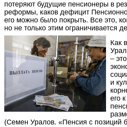
потеряют будущие пенсионеры в рез
реформы, каков дефицит Пенсионног
его можно было покрыть. Все это, ко
но не только этим ограничивается де
Как 
Урал
– эт
экон
соци
и ку
корн
его 
пенс
разм
(Семен Уралов. «Пенсия с позиций б