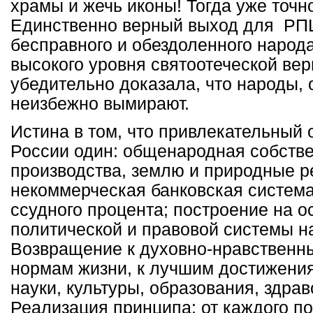
храмы и жечь иконы! Тогда уже точн
Единственно верный выход для РПЦ
бесправного и обездоленного народа
высокого уровня святоотеческой ве
убедительно доказала, что народы, 
неизбежно вымирают.
Истина в том, что привлекательный 
России один: общенародная собстве
производства, землю и природные р
некоммерческая банковская система
ссудного процента; построение на ос
политической и правовой системы н
Возвращение к духовно-нравственн
нормам жизни, к лучшим достижени
науки, культуры, образования, здра
Реализация принципа: от каждого п