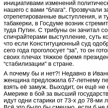
инициативами изменений политичес
нашего с вами “блага”. Прозвучали 
отрепетированные выступления, и тут
табакерки, в Госдуме возник стрем
туда Путин. С трибуны он зачитал с
спичрайтерами выступление, суть ко
что если Конституционный суд одобр
сего года проголосует “за”, то он гот
своих плечах тяжкое бремя президе
“стабилизации” в стране.
А почему бы и нет?! Недавно в Ива
женщина предложила 67-летнему пе
взять её замуж. Выходит, он ещё не с
Америке в бой за высший государст
идут одни старики от 73-х до 78-ми 
Всё это было бы смешно, если б не 