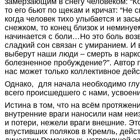
замерзающим в снегу человеком: “Ко
то его бьют по щекам и кричат: “Не с
когда человек тихо улыбается и за
снежком, то конец близок и немин
начинается с боли…Но это боль во
сладкий сон связан с умиранием. И в
выберут наши люди – смерть в нарк
болезненное пробуждение?”. Автор п
нас может только коллективное дейс
Однако, для начала необходимо гл
всего происшедшего с нами, усвоен
Истина в том, что на всём протяжен
внутренние враги наносили нам не
и потери, нежели враги внешние. Эт
впустивших поляков в Кремль, дейс