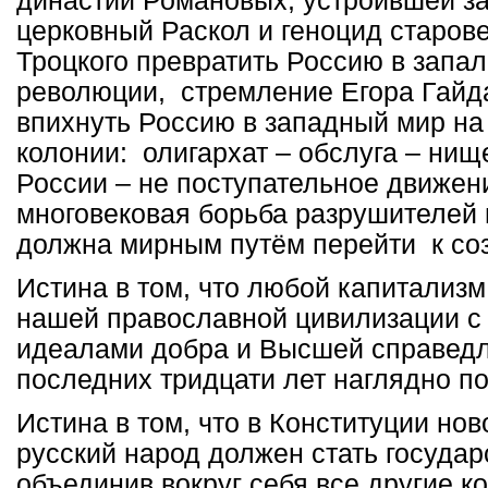
династии Романовых, устроившей за
церковный Раскол и геноцид старов
Троцкого превратить Россию в запа
революции, стремление Егора Гайд
впихнуть Россию в западный мир на
колонии: олигархат – обслуга – ни
России – не поступательное движени
многовековая борьба разрушителей 
должна мирным путём перейти к со
Истина в том, что любой капитализм
нашей православной цивилизации с е
идеалами добра и Высшей справедл
последних тридцати лет наглядно п
Истина в том, что в Конституции но
русский народ должен стать госуда
объединив вокруг себя все другие к