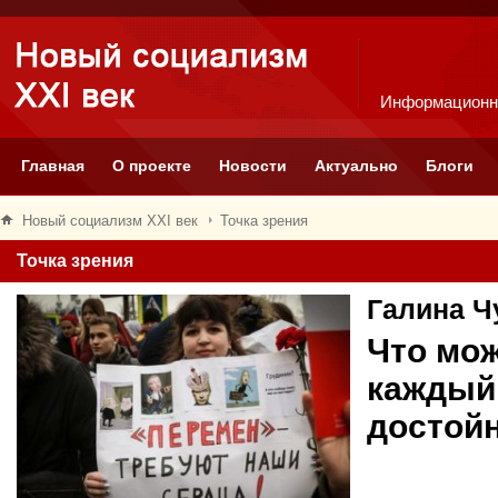
Информационн
Главная
О проекте
Новости
Актуально
Блоги
Новый социализм XXI век
Точка зрения
Точка зрения
Галин
Что мож
каждый
достой