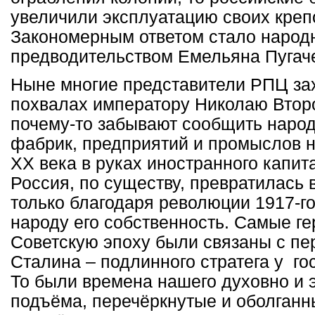
увеличили эксплуатацию своих креп
Закономерным ответом стало народ
предводительством Емельяна Пугач
Ныне многие представители РПЦ за
похвалах императору Николаю Второ
почему-то забывают сообщить народу
фабрик, предприятий и промыслов н
ХХ века в руках иностранного капит
Россия, по существу, превратилась 
только благодаря революции 1917-го
народу его собственность. Самые г
Советскую эпоху были связаны с п
Сталина – подлинного стратега у го
То были времена нашего духовно и 
подъёма, перечёркнутые и оболганн