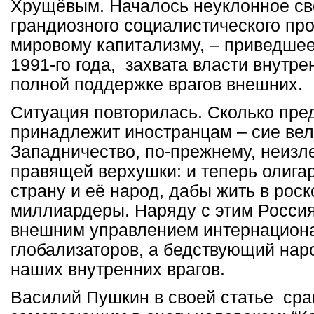
Хрущёвым. Началось неуклонное с
грандиозного социалистического пр
мировому капитализму, – приведшее
1991-го года, захвата власти внутр
полной поддержке врагов внешних.
Ситуация повторилась. Сколько пре
принадлежит иностранцам – сие вел
Западничество, по-прежнему, неизл
правящей верхушки: и теперь олига
страну и её народ, дабы жить в роск
миллиардеры. Наряду с этим Росси
внешним управлением интернацион
глобализаторов, а бедствующий нар
наших внутренних врагов.
Василий Пушкин в своей статье сра