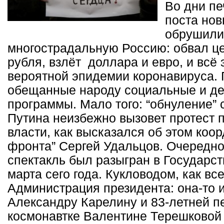
Во дни п
поста но
обрушили
многострадальную Россию: обвал це
рубля, взлёт доллара и евро, и всё 
вероятной эпидемии коронавируса. 
обещанные народу социальные и д
программы. Мало того: “обнуление”
Путина неизбежно вызовет протест 
власти, как высказался об этом коор
фронта” Сергей Удальцов. Очередн
спектакль был разыгран в Государс
марта сего года. Кукловодом, как вс
Администрация президента: она-то 
Александру Карелину и 83-летней п
космонавтке Валентине Терешковой 