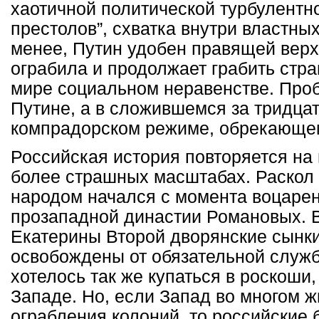
хаотичной политической турбулентно
престолов”, схватка внутри властных
менее, Путин удобен правящей верх
ограбила и продолжает грабить стр
мире социальном неравенстве. Про
Путине, а в сложившемся за тридцат
компрадорском режиме, обрекающем
Российская история повторяется на 
более страшных масштабах. Раскол
народом начался с момента воцарен
прозападной династии Романовых. 
Екатерины Второй дворянские сынк
освобождены от обязательной служб
хотелось так же купаться в роскоши,
Западе. Но, если Запад во многом ж
ограбления колоний, то российские 