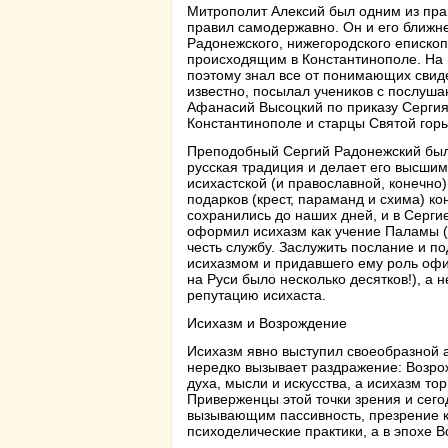
Митрополит Алексий был одним из пра
правил самодержавно. Он и его ближн
Радонежского, нижегородского еписко
происходящим в Константинополе. На 
поэтому знал все от понимающих свиде
известно, посылал учеников с послуша
Афанасий Высоцкий по приказу Сергия
Константинополе и старцы Святой горы
Преподобный Сергий Радонежский был
русская традиция и делает его высшим
исихастской (и православной, конечно
подарков (крест, параманд и схима) к
сохранились до наших дней, и в Серг
оформил исихазм как учение Паламы (с
честь службу. Заслужить послание и по
исихазмом и придавшего ему роль офи
на Руси было несколько десятков!), а
репутацию исихаста.
Исихазм и Возрождение
Исихазм явно выступил своеобразной 
нередко вызывает раздражение: Возро
духа, мысли и искусства, а исихазм то
Приверженцы этой точки зрения и сег
вызывающим пассивность, презрение к 
психоделические практики, а в эпохе 