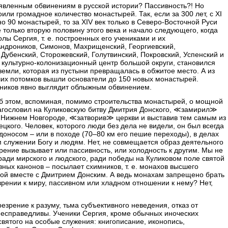
вленным обвинениям в русской истории? Пассивность?! Но
оили громадное количество монастырей. Так, если за 300 лет, с XI
но 90 монастырей, то за XIV век только в Северо-Восточной Руси
 только вторую половину этого века и начало следующего, когда
ы Сергия, т. е. построенных его учениками и их
Андроников, Симонов, Махрищенский, Георгиевский,
Дубенский, Сторожевский, Голутвинский, Покровский, Успенский и
 культурно-колонизационный центр большой округи, становился
емли, которая из пустыни превращалась в обжитое место. А из
ших потомков вышли основатели до 150 новых монастырей.
чеников явно выглядит облыжным обвинением.
б этом, вспоминая, помимо строительства монастырей, о мощной
агословил на Куликовскую битву Дмитрия Донского, ≪замирил≫
в Нижнем Новгороде, ≪затворив≫ церкви и выставив тем самым из
цкого. Человек, которого люди без дела не видели, он был всегда
доносом – или в походе (70–80 км его пешие переходы), в делах
 служении Богу и людям. Нет, не совмещается образ деятельного
рение вызывает или пассивность, или холодность к другим. Мы не
, ради мирского и людского, ради победы на Куликовом поле святой
ных канонов – посылает схимников, т. е. монахов высшего
ой вместе с Дмитрием Донским. А ведь монахам запрещено брать
езрении к миру, пассивном или хладном отношении к нему? Нет,
езрение к разуму, тьма субъективного неведения, отказ от
несправедливы. Ученики Сергия, кроме обычных иноческих
вятого на особые служения: книгописание, иконопись,