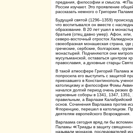
предания, философии и смысла. ≪Па
России изучают. Это проявление общей
рассказать немного о Григории Паламе
Будущий святой (1296–1359) происходи
что воспитывался он вместе с наслед
образование. В 20 лет ушел в монасты
братьев (отец давно умер). Афон, или
северо-восточный отросток Халкидонск
своеобразная монашеская страна, где
греческие, сербские, болгарские, грузи
монастырей. Подчиняются они митропол
мусульманской, оставаться центром х
православия, а духовные старцы Свят
В такой атмосфере Григорий Палама ж
попросила его выступить с защитой пр
приехавшего в Константинополь учено
католицизму и философии Фомы Аквинс
начался долгий период очень резких ф
церковные соборы в 1341, 1347, 1351,
правильным, а Варлаам Калабрийский 
основ. Сочинения Варлаама против ис
Флоренцию, перешел в католицизм. Пр
деятелям европейского Возрождения.
Варлаама сегодня вряд ли бы вспомин
Паламы ≪Триады в защиту священно
называли монахов, последователей исих