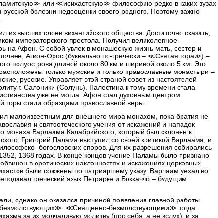
ламитскую≫ или ≪исихастскую≫ философию редко в каких вузах
 русской болезни недооценки своего родного. Поэтому важно
.
л из высших слоев византийского общества. Достаточно сказать,
ником императорского престола. Получил великолепное
рь на Афон. С собой увлек в монашескую жизнь мать, сестер и
, точнее, Агион-Орос (буквально по-гречески – ≪Святая гора≫) –
ого полуострова длиной около 80 км и шириной около 5 км. Это
 расположены только мужские и только православные монастыри –
нские, русские. Управляет этой страной совет из настоятелей
иту г. Салоники (Солунь). Палестина к тому времени стала
ристианства уже не могла. Афон стал духовным центром
ой горы стали образцами православной веры.
ил малоизвестным для внешнего мира монахом, пока братия не
авославия и святоотеческого учения от искажений и нападок
го монаха Варлаама Калабрийского, который был склонен к
кого. Григорий Палама выступил со своей критикой Варлаама, и
илософско- богословских споров. Для их разрешения собирались
 1352, 1368 годах. В конце концов учение Паламы было признано
обвинен в еретических наклонностях и искажениях церковных
ихастов были сожжены по патриаршему указу. Варлаам уехал во
еподавал греческий язык Петрарке и Боккаччо – будущим
али, однако он оказался причиной появления главной работы
-безмолствующих≫. ≪Священно-безмолствующими≫ тогда
азма за их молчаливую молитву (про себя, а не вслух), и за