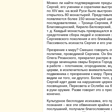
Можно ли найти подтверждение предъя
Сергий, его ученики и соратники выстр
по XIV век. на всей Руси было выстрое
открылось 80 монастырей. Представьте
появляются более 150 монастырей школ
последователями, – Троице-Сергиев, 
Благовещенский, Кирило-Белозерский, 
т. д. Каждый монастырь превращался в
средоточием сбора людей и освоения з
Сергиевского поколения и его ближай
Пассивность исихаста Сергия и его у
Презрение к миру? Смешно говорить о
политике, проводимой Сергием. Он бл
Олега Рязанского, прекратил распрю 
города зачинщика свары Бориса Городе
в работе – плотником, огородником, во
церкви, в исключительно внимательном
подвижника с презрением к миру. През
видим ни того, ни другого. Более того
Сергий идет даже на нарушение церков
посвящения, Пересвета и Ослябю на б
в руки оружие. Разве говорит это о пр
конечно.
Культурное бесплодие исихазма, его пр
познания – все эти обвинения крайне 
послушаний, получали благословение с