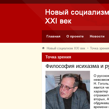
Главная
О проекте
Новости
Новый социализм XXI век
Точка зрени
Точка зрения
Философия исихазма и р
О русско
невозмож
Н. Гоголь
явится че
характер 
отражает
вторых, 
обдумавш
времени 