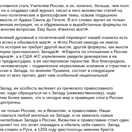
отовился стать Учителем России, и он, конечно, больше, чем поэт.
 он и создавал свой журнал, писал в него множество статей на
нно-политические и философские темы, освоив тогдашнюю
мысль от Адама Смита до Гегеля. В его словах звучит не только
венная интуиция, но и обдуманные и выработанные формулы по
 многим вопросам. Ему было ≪внятно все!≫.
Великий духовный и политический переворот нашей планеты есть
и исчез и обновился мир≫, и ≪что Россия никогда не имела
то история ее требует другой мысли, другой формулы, как мысли
тории христианского Запада≫. ≪Европа по отношению к России
одарна≫, а в США ≪С изумлением увидели демократию в ее
х предрассудках, в ее нестерпимом тиранстве. Все благородное,
 человеческую – подавленное неумолимым эгоизмом и страстию к
сии и Запада, по мнению Пушкина, состоит в следующем:
ое от всех прочих, дает нам особенный национальный
Запад, ее особость вытекает из греческого православного
ию, надо обращаться не к Западу (невежественному), надо
тем более важно, что и сегодня мир и правящие слои в России
центричны.
т не только Россию, но и Византию, и православие. Наши
оваться любой мелочью на Западе, и не замечать самые
 нелюбовью Запада к России, Византии и православию стоит один
рняет тот, кто хочет оправдать и обелить себя самого. Запад
в славян и Руси, в 1204 году крестоносцы именем Христа