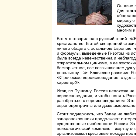
Он явно г
Для этого
обществе
мировую 
художест
многим и
Вот что говорил наш русский гений: ≪
христианство. В этой священной стихи
ничего общего с остальною Европою: ч
и формулы, выведенные Гизотом из ис
была всегда невежественна и неблаг
отвратительном цинизме, в ее жестоки
бескорыстное, все возвышающее душу
довольству…≫. Ключевое различие Рос
≪Греческое вероисповедание, отдельн
характер≫.
Итак, по Пушкину, Россия непохожа на 
вероисповедания, и чтобы понять Росс
разобраться с вероисповеданием. Это 
европоцентричны или даже американо
Стоит подчеркнуть, что Запад не люби
западопоклонники продолжают интерес
существенные очобенности России. За
психологический комплекс – жертву оче
организовывал крестовые походы проти