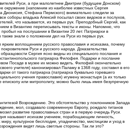
вителей Руси, а при малолетнем Дмитрии (будущем Донском)
ее окружение (напомним из наиболее известных Сергия
па Дионисия, Стефана Пермского) внимательно следили за
все соборы владыка Алексий посылал своих видоков и послухов,
телей, что называется, из первых рук. Преподобный Сергий, как
нием в Византию переписывать тексты и иконы. Напомню, что
 пробыл на послушании в Византии 20 лет. Патриархи в
 также знали о положении дел на Руси из первых рук.
 ярким воплощением русского православия и исихазма, почему
 покровителем Руси и русского народа. Доказательства
) образцовости Сергия ясно видны из специального послания и
онстантинопольского патриарха Филофея. Подарки и послание
иевом Посаде в музее их можно видеть. Филофей окончательно
воего учителя) канонизировал Паламу в 1368 году, составил в его
дарки от такого патриарха (патриарха буквально горевшего
циального учения православия) игумену монастыря (а их только
 не епископу или митрополиту, можно было лишь имея безупречную
антитезой Возрождению. Это обстоятельство у поклонников Запада
ждение, мол, создавало современную Европу, рождало титанов
рмозил развитие православных стран и в первую очередь Руси.
одня называют исихазм учением, порабощающим личность,
миру, культурное бесплодие, упадничество, мистицизм и уход в
Возрождения видят лишь светлые стороны. Так ли это?