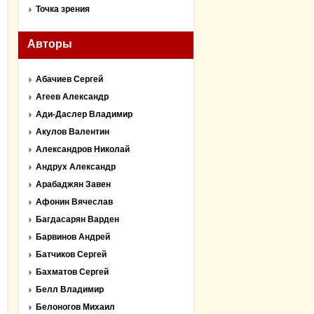
Точка зрения
Авторы
Абачиев Сергей
Агеев Александр
Ади-Даслер Владимир
Акулов Валентин
Александров Николай
Андрух Александр
Арабаджян Завен
Афонин Вячеслав
Багдасарян Варден
Барвинов Андрей
Батчиков Сергей
Бахматов Сергей
Белл Владимир
Белоногов Михаил