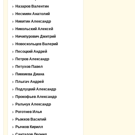
Назаров Валентин
Несмиян Анатолий
Никитин Александр
Никольский Алексей
Ничипурович Дмитрий
Новоскольцев Валерий
Песоцкий Андрей
Петров Александр
Петухов Павел
Пиккиева Диана
Плыгач Андрей
Подлуцкий Александр
Прокофьев Александр
Ральчук Александр
Роготнев Илья
Рыжков Василий
Рычков Кирилл
Санталов Леонид