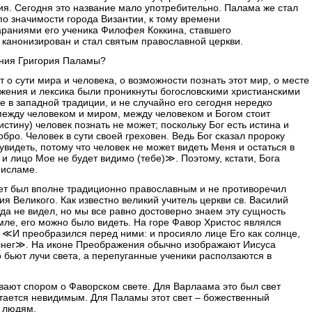
ия. Сегодня это название мало употребительно. Палама же стал
по значимости города Византии, к тому времени
тараниями его ученика Филофея Коккина, ставшего
 канонизирован и стал святым православной церкви.
чения Григория Паламы?
о сути мира и человека, о возможности познать этот мир, о месте
ожения и лексика были проникнуты богословскими христианскими
 в западной традиции, и не случайно его сегодня нередко
между человеком и миром, между человеком и Богом стоит
тину) человек познать не может; поскольку Бог есть истина и
обро. Человек в сути своей греховен. Ведь Бог сказал пророку
идеть, потому что человек не может видеть Меня и остаться в
 лицо Мое не будет видимо (тебе)≫. Поэтому, кстати, Бога
 исламе.
вет был вполне традиционно православным и не противоречил
я Великого. Как известно великий учитель церкви св. Василий
да не видел, но мы все равно достоверно знаем эту сущность
мле, его можно было видеть. На горе Фавор Христос являлся
 ≪И преобразился перед ними: и просияло лице Его как солнце,
 снег≫. На иконе Преображения обычно изображают Иисуса
о бьют лучи света, а перепуганные ученики расползаются в
ают спором о Фаворском свете. Для Варлаама это был свет
тается невидимым. Для Паламы этот свет – божественный
 людям.