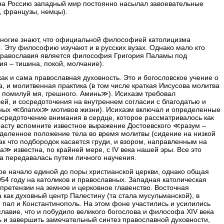
 на Россию западный мир постоянно насылал завоевательные
, французы, немцы).
многие знают, что официальной философией католицизма
 Эту философию изучают и в русских вузах. Однако мало кто
православия является философия Григория Паламы под
ия – тишина, покой, молчание).
к и сама православная духовность. Это и богословское учение о
а, и молитвенная практика (в том числе краткая Иисусова молитва
 помилуй мя, грешного. Аминь≫). Исихазм требовал
й, и сосредоточения на внутреннем согласии с благодатью и
льных ≪благих≫ мотивов жизни). Исихазм включал и определенные
сосредоточение внимания в сердце, которое рассматривалось как
расту вспомните известное выражение Достоевского ≪разум –
еделенное положение тела во время молитвы (сидение на низкой
так что подбородок касается груди, и взором, направленным на
а≫ известна, по крайней мере, с IV века нашей эры. Все это
а передавалась путем личного научения.
ое начало единой до поры христианской церкви, однако общая
054 году на католиков и православных. Западная католическая
 претензии на земное и церковное главенство. Восточная
 как духовный центр Палестину (та стала мусульманской), в
ал и Константинополь. На этом фоне участились и усилились
лавие, что и побудило великого богослова и философа XIV века
 и завершить замечательный синтез православной духовности,