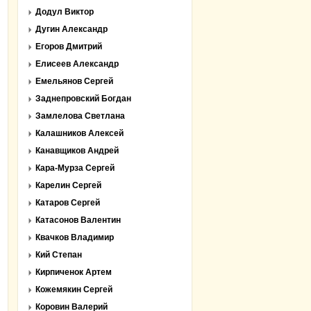
Додул Виктор
Дугин Александр
Егоров Дмитрий
Елисеев Александр
Емельянов Сергей
Заднепровский Богдан
Замлелова Светлана
Калашников Алексей
Канавщиков Андрей
Кара-Мурза Сергей
Карелин Сергей
Катаров Сергей
Катасонов Валентин
Квачков Владимир
Кий Степан
Кирпиченок Артем
Кожемякин Сергей
Коровин Валерий