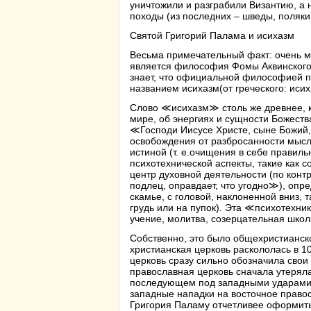
уничтожили и разграбили Византию, а
походы (из последних – шведы, поляки
Святой Григорий Палама и исихазм
Весьма примечательный факт: очень 
является философия Фомы Аквинского.
знает, что официальной философией 
названием исихазм(от греческого: исих
Слово ≪исихазм≫ столь же древнее, ка
мире, об энергиях и сущности Божеств
≪Господи Иисусе Христе, сыне Божий,
освобождения от разбросанности мысле
истиной (т. е.очищения в себе прави
психотехнической аспекты, такие как 
центр духовной деятельности (по конт
подлец, оправдает, что угодно≫), опр
скамье, с головой, наклоненной вниз, 
грудь или на пупок). Эта ≪психотехник
учение, молитва, созерцательная школ
Собственно, это было общехристианск
христианская церковь раскололась в 1
церковь сразу сильно обозначила свои
православная церковь сначала утеряла
последующем под западными ударами п
западные нападки на восточное правос
Григория Паламу отчетливее оформить