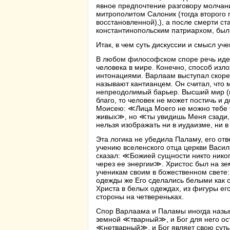
явное предпочтение разговору молчан
митрополитом Салоник (тогда второго 
восстановленной),), а после смерти с
константинопольским патриархом, был
Итак, в чем суть дискуссии и смысл у
В любом философском споре речь идет 
человека в мире. Конечно, способ изл
интонациями. Варлаам выступал скорее
называют кантианцем. Он считал, что 
непреодолимый барьер. Высший мир (ис
благо, то человек не может постичь и д
Моисею: ≪Лица Моего не можно тебе ув
живых≫, но ≪ты увидишь Меня сзади, и
нельзя изображать ни в иудаизме, ни в
Эта логика не убедила Паламу, его от
учению вселенского отца церкви Васили
сказал: ≪Божией сущности никто никог
через ее энергии≫. Христос был на зе
ученикам своим в божественном свете:
одежды же Его сделались белыми как
Христа в белых одеждах, из фигуры ег
стороны на четвереньках.
Спор Варлаама и Паламы иногда назыв
земной ≪тварный≫, и Бог для него ос
≪нетварный≫, и Бог являет свою суть