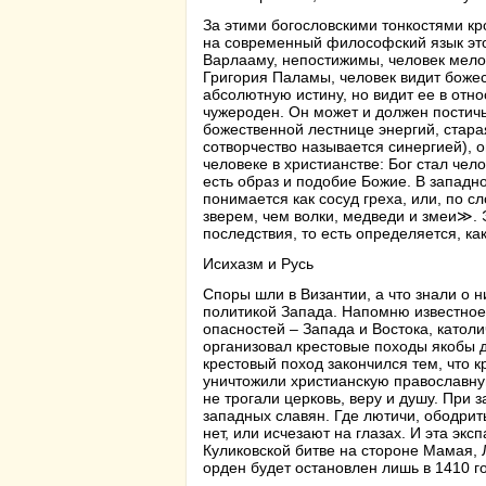
За этими богословскими тонкостями кро
на современный философский язык это 
Варлааму, непостижимы, человек мелок
Григория Паламы, человек видит божест
абсолютную истину, но видит ее в относ
чужероден. Он может и должен постичь 
божественной лестнице энергий, старая
сотворчество называется синергией),
человеке в христианстве: Бог стал чел
есть образ и подобие Божие. В западн
понимается как сосуд греха, или, по 
зверем, чем волки, медведи и змеи≫. 
последствия, то есть определяется, как о
Исихазм и Русь
Споры шли в Византии, а что знали о н
политикой Запада. Напомню известное
опасностей – Запада и Востока, католи
организовал крестовые походы якобы 
крестовый поход закончился тем, что 
уничтожили христианскую православную
не трогали церковь, веру и душу. При 
западных славян. Где лютичи, ободрит
нет, или исчезают на глазах. И эта экс
Куликовской битве на стороне Мамая, 
орден будет остановлен лишь в 1410 г