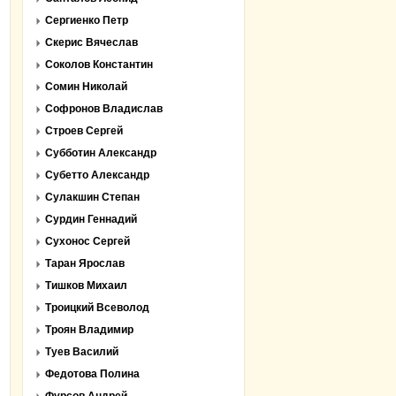
Сергиенко Петр
Скерис Вячеслав
Соколов Константин
Сомин Николай
Софронов Владислав
Строев Сергей
Субботин Александр
Субетто Александр
Сулакшин Степан
Сурдин Геннадий
Сухонос Сергей
Таран Ярослав
Тишков Михаил
Троицкий Всеволод
Троян Владимир
Туев Василий
Федотова Полина