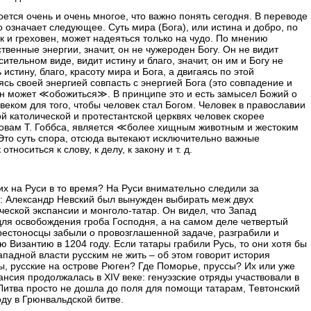
ется очень и очень многое, что важно понять сегодня. В переводе
означает следующее. Суть мира (Бога), или истина и добро, по
 и греховен, может надеяться только на чудо. По мнению
венные энергии, значит, он не чужероден Богу. Он не видит
ительном виде, видит истину и благо, значит, он им и Богу не
истину, благо, красоту мира и Бога, а двигаясь по этой
сь своей энергией совпасть с энергией Бога (это совпадение и
 он может ≪обожиться≫. В принципе это и есть замысел Божий о
овеком для того, чтобы человек стал Богом. Человек в православии
ой католической и протестантской церквях человек скорее
словам Т. Гоббса, является ≪более хищным животным и жестоким
Это суть спора, отсюда вытекают исключительно важные
тноситься к слову, к делу, к закону и т. д.
их на Руси в то время? На Руси внимательно следили за
: Александр Невский был вынужден выбирать меж двух
ческой экспансии и монголо-татар. Он видел, что Запад
для освобождения гроба Господня, а на самом деле четвертый
крестоносцы забыли о провозглашенной задаче, разграбили и
 Византию в 1204 году. Если татары грабили Русь, то они хотя бы
западной власти русским не жить – об этом говорит история
ы, русские на острове Рюген? Где Поморье, пруссы? Их или уже
пансия продолжалась в XIV веке: генуэзские отряды участвовали в
Литва просто не дошла до поля для помощи татарам, Тевтонский
оду в Грюнвальдской битве.