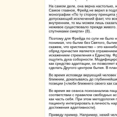
На самом деле, она верна настолько, 
Самое главное, Фрейд не верил в подл
монографии «По ту сторону принципа 
допускающий исключений факт, что все
внутренним, то мы можем лишь сказать,
неживое существовало прежде живого.
спутниками смерти» (8).
Поэтому для Фрейда по сути не было ни
понимая, что бытие без Святого, быти
скажем, что христианство – это канниб
обряд причастия является отражением
искажением стремления к Единству. Фр
ощутить духа соборности. Модифицир
как средство адаптации, он позволяет 
сделать Другого центром бытия. В план
Во время исповеди верующий человек от
ближним, докапываясь до глубиннейши
позиции («люби ближнего своего как са
Во время же сеанса психоанализа пацие
соответствии с правилом свободных а
как часть себя. При этом методология
пациенту интегрировать в личность н
достижения адаптивности).
Приведу пример. Например, некий чел