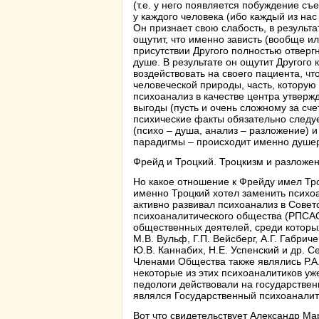
(т.е. у него появляется побуждение съ
у каждого человека (ибо каждый из на
Он признает свою слабость, в результа
ощутит, что именно зависть (вообще ил
присутствии Другого полностью отвергн
душе. В результате он ощутит Другого к
воздействовать на своего пациента, ч
человеческой природы, часть, которую
психоанализ в качестве центра утверж
выгоды (пусть и очень сложному за сч
психические факты обязательно следуе
(психо – душа, анализ – разложение) и
парадигмы – происходит именно душе
Фрейд и Троцкий. Троцкизм и разложе
Но какое отношение к Фрейду имел Тро
именно Троцкий хотел заменить психо
активно развивал психоанализ в Совет
психоаналитического общества (РПСАО)
общественных деятелей, среди которых
М.В. Вульф, Г.П. Вейсберг, А.Г. Габрич
Ю.В. Каннабих, Н.Е. Успенский и др. С
Членами Общества также являлись Р.А. 
некоторые из этих психоаналитиков уж
педологи действовали на государстве
являлся Государственный психоаналити
Вот что свидетельствует Александр Ма