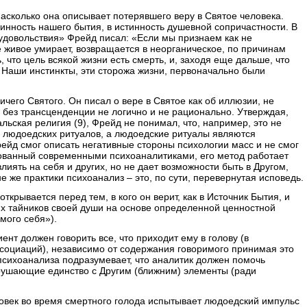
насколько она описывает потерявшего веру в Святое человека.
инность нашего бытия, в истинность душевной сопричастности. В
удовольствия» Фрейд писал: «Если мы признаем как не
 живое умирает, возвращается в неорганическое, по причинам
 что цель всякой жизни есть смерть, и, заходя еще дальше, что
 Наши инстинкты, эти сторожа жизни, первоначально были
чего Святого. Он писал о вере в Святое как об иллюзии, не
е без трансценденции не логично и не рационально. Утверждая,
альская религия (9), Фрейд не понимал, что, например, это не
 людоедских ритуалов, а людоедские ритуалы являются
ейд смог описать негативные стороны психологии масс и не смог
ованный современными психоаналитиками, его метод работает
влиять на себя и других, но не дает возможности быть в Другом,
е же практики психоанализ – это, по сути, перевернутая исповедь.
крывается перед тем, в кого он верит, как в Источник Бытия, и
х тайников своей души на основе определенной ценностной
мого себя»).
нт должен говорить все, что приходит ему в голову (в
ссоциаций), независимо от содержания говоримого принимая это
 психоанализа подразумевает, что аналитик должен помочь
арушающие единство с Другим (ближним) элементы (ради
овек во время смертного голода испытывает людоедский импульс