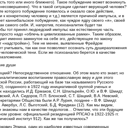
есть того или иного ближнего). Такое побуждение может возникнуть
с несовершенен). Что в такой ситуации сделает верующий человек?
те которого побуждение появилось и оказало свое действие,
и к конкретному человеку и т.д.) является причиной импульса, и в
ет каннибальское побуждение, как чуждое ядру своего «я», своей
ак самого себя. И, напротив, психоаналитик будет так
тобы тот принял людоедский импульс как естественную часть
 просто надо «облечь в цивилизованные рамки». Таким образом,
дает именно замкнутое на себе эго, действующее по закону
ет «надстройки»). Тем не менее, выявленные Фрейдом
т учитывать, так как они позволяют осознать суть душеразложения
 человеческой тени. Если же психоанализ берется в качестве
разложение.
ние души
цкий? Непосредственное отношение. Об этом мало кто знает, но
аналитическим воспитанием православную веру и для этого
ской России, работающий на базе так называемого Русского
, созданного в 1922 году инициативной группой ученых и
 находились И.Д. Ермаков, С.Н. Шпильрейн, О.Ю. и В.Ф. Шмидт,
евский, А.А. Сидоров, П.П. Блонский, С.Т. Шацкий, В.А. Невский,
екретарями Общества были А.Р. Лурия, позднее – В.Ф. Шмидт.
Авербух, Л.С. Выготский, Б.Д. Фридман (12). Как мы видим,
е знакомы нам в качестве педологов… Отметим, что эти будущие
нном уровне: официальной резиденцией РПСАО в 1922-1925 гг.
ческий институт 912). Как же так получилось?
ркович Эткинд, один из наиболее известных современных