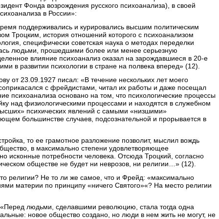
зидент Фонда возрождения русского психоанализа), в своей
сихоанализа в России»:
время поддерживались и курировались высшим политическим
вом Троцким, история отношений которого с психоанализом
логия, специфически советская наука о методах переделки
алась людьми, прошедшими более или менее серьезную
деленное влияние психоанализ оказал на зарождавшиеся в 20-е
ми в развитии психологии в стране на полвека вперед» (12).
ову от 23.09.1927
писал
: «В течение нескольких лет моего
 соприкасался с фрейдистами, читал их работы и даже посещал
ние психоанализа основано на том, что психологические процессы
ку над физиологическими процессами и находятся в служебном
высших» психических явлений с самыми «низшими»
яющем большинстве случаев, подсознательной и прорывается в
стройка, то ее грамотное разложение позволит, мыслил вождь
общество, в максимально степени удовлетворяющее
но исконные потребности человека. Отсюда Троцкий, согласно
ическом обществе не будет ни неврозов, ни религии…» (12).
сто религии? Не то ли же самое, что и Фрейд: «максимально
ями материи по принципу «ничего Святого»«? На место религии
 «Перед людьми, сделавшими революцию, стала тогда одна
альные: новое общество создано, но люди в нем жить не могут, не