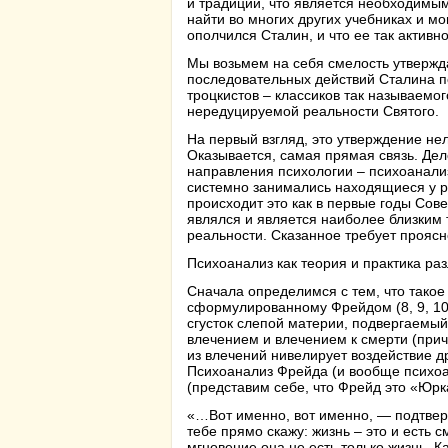
и традиций, что является необходимы
найти во многих других учебниках и мо
ополчился Сталин, и что ее так актив
Мы возьмем на себя смелость утвержд
последовательных действий Сталина п
троцкистов – классиков так называемо
нередуцируемой реальности Святого.
На первый взгляд, это утверждение не
Оказывается, самая прямая связь. Дел
направления психологии – психоанализ
системно занимались находящиеся у р
происходит это как в первые годы Сове
являлся и является наиболее близким 
реальности. Сказанное требует проясн
Психоанализ как теория и практика ра
Сначала определимся с тем, что тако
сформулированному Фрейдом (8, 9, 10,
сгусток слепой материи, подвергаемы
влечением и влечением к смерти (при
из влечений нивелирует воздействие др
Психоанализ Фрейда (и вообще психоа
(представим себе, что Фрейд это «Юрк
«…Вот именно, вот именно, — подтвер
тебе прямо скажу: жизнь – это и есть 
мгновение она не есть только жизнь. 