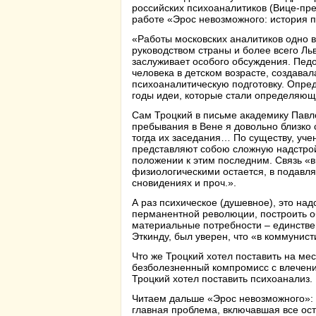
российских психоаналитиков (Вице-пре
работе «Эрос невозможного: история п
«Работы московских аналитиков одно 
руководством страны и более всего Ль
заслуживает особого обсуждения. Педо
человека в детском возрасте, создав
психоаналитическую подготовку. Опре
годы идеи, которые стали определяющи
Сам Троцкий в письме академику Павл
пребывания в Вене я довольно близко
тогда их заседания… По существу, уче
представляют собою сложную надстрой
положении к этим последним. Связь «
физиологическими остается, в подавл
сновидениях и проч.».
А раз психическое (душевное), это над
перманентной революции, построить 
материальные потребности – единстве
Эткинду, был уверен, что «в коммунист
Что же Троцкий хотел поставить на ме
безболезненный компромисс с влечени
Троцкий хотел поставить психоанализ.
Читаем дальше «Эрос невозможного»:
главная проблема, включавшая все ост