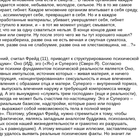
ждается новое, небывалое, молодое, сильное. Но в то же самое
ирает, гибнет. Каждое мгновение организм впитывает в себя среду,
я, ассимилирует себе, превращает в себя. Но и в каждое
еработанные материалы, убивает, умерщвляет себя, гибнет
ступило в жизни, и – в тот же момент уходит, смывается,
т, что ни за одну схватиться нельзя. В конце концов даже не
ни или смерти. Ну после этого чего же ты тут хорошего нашел?
 и неразбериха, разве она не есть вечная и смутная суматоха,
тия, разве она не слабоумие, разве она не хлестаковщина, не…?»
ий, считал Фрейд (11), приводят к структурированию психической
уки»: Оно (ИД), эго («Я») и Суперэго (Сверх-Я). Согласно
ли психики фундаментом психической реальности является Оно,
тивных импульсов, источник которых – живая материя, и ничего
трукция, «концентрированная» сексуальность и иные влечения.
вления с образами отца и матери. Суперэго – внутренний тормоз,
 выпускать влечения наружу и требующий компромисса между
. А эго вынуждено «служить трем господам» (еще и реальности),
икогда не может быть счастлив по-настоящему. Эго и Суперэго –
ериальным базисом, надстройки, которые рано или поздно
е выражают собой невозможность тела в полной мере
е». Поэтому, убеждал Фрейд, нужно стремиться к тому, чтобы
фактически, являясь западным аналогом буддизма, психоанализ,
ых основ нашей жизнедеятельности и грамотно их разрушать,
ясь к равнодушию). А этому мешают наши иллюзии, заставляющие
йду удалось выявить реальные психические факты. Но значит ли