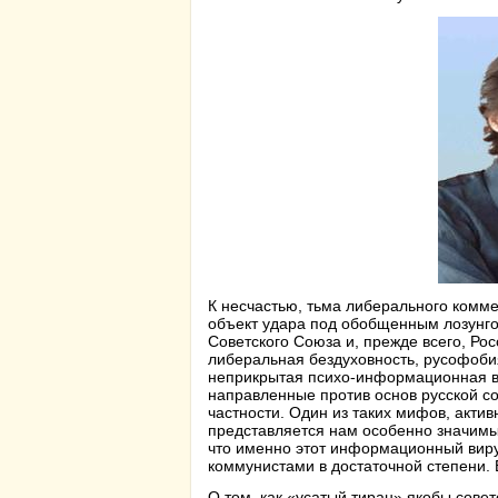
К несчастью, тьма либерального комме
объект удара под обобщенным лозунго
Советского Союза и, прежде всего, Ро
либеральная бездуховность, русофобия
неприкрытая психо-информационная во
направленные против основ русской со
частности. Один из таких мифов, акти
представляется нам особенно значимы
что именно этот информационный вирус
коммунистами в достаточной степени.
О том, как «усатый тиран» якобы сове