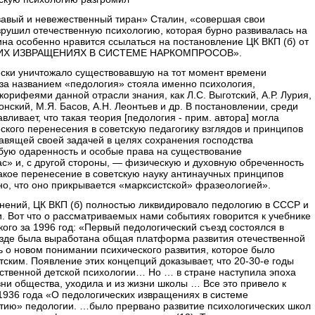
вавый и невежественный тиран» Сталин, «совершая свои
зрушил отечественную психологию, которая бурно развивалась на
ина особенно нравится ссылаться на постановление ЦК ВКП (б) от
СКИХ ИЗВРАЩЕНИЯХ В СИСТЕМЕ НАРКОМПРОСОВ».
ски уничтожало существовавшую на тот момент времени
к за названием «педология» стояла именно психология,
орифеями данной отрасли знания, как Л.С. Выготский, А.Р. Лурия,
онский, М.Я. Басов, А.Н. Леонтьев и др. В постановлении, среди
авливает, что такая теория [педология - прим. автора] могла
еского перенесения в советскую педагогику взглядов и принципов
авящей своей задачей в целях сохранения господства
обую одаренность и особые права на существование
ас» и, с другой стороны, — физическую и духовную обреченность
акое перенесение в советскую науку антинаучных принципов
но, что оно прикрывается «марксистской» фразеологией».
инений, ЦК ВКП (б) полностью ликвидировало педологию в СССР и
и. Вот что о рассматриваемых нами событиях говорится к учебнике
кого за 1996 год: «Первый педологический съезд состоялся в
ъезде была выработана общая платформа развития отечественной
ть о новом понимании психического развития, которое было
тским. Появление этих концепций доказывает, что 20-30-е годы
ественной детской психологии… Но … в стране наступила эпоха
ни общества, уходила и из жизни школы … Все это привело к
1936 года «О педологических извращениях в системе
тию» педологии. …было прервано развитие психологических школ