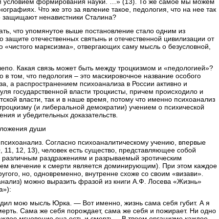
м условием формирования науки. …» (13). То же самое мы можем
нографиях. Что же это за явление такое, педология, что на нее так
но защищают ненавистники Сталина?
ать, что упомянутое выше постановление стало одним из
о защите отечественных святынь и отечественной цивилизации от
го «чистого марксизма», отвергающих саму мысль о безусловной,
лепо. Какая связь может быть между троцкизмом и «педологией»?
о в том, что педология – это маскировочное название особого
а, а распространением психоанализа в России активно и
уля государственной власти троцкисты, причем происходило и
тской власти, так и в наше время, потому что именно психоанализ
троцкизму (и либеральной демократии) учением о психической
ения и убедительных доказательств.
зложения души
е психоанализ. Согласно психоаналитическому учению, впервые
 11, 12, 13), человек есть существо, представляющее собой
й различным раздражениям и разрываемый эротическим
чем влечение к смерти является доминирующим). При этом каждое
угого, но, одновременно, внутренне схоже со своим «визави».
нализ) можно выразить фразой из книги А.Ф. Лосева «Жизнь»
а»):
дил мою мысль Юрка. — Вот именно, жизнь сама себя губит. А я
смерть. Сама же себя порождает, сама же себя и пожирает. Ни одно
Каждое мгновение она есть и смерть… В твоем организме каждое