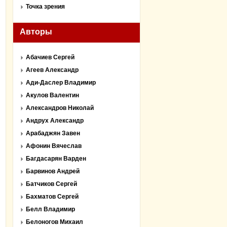
Точка зрения
Авторы
Абачиев Сергей
Агеев Александр
Ади-Даслер Владимир
Акулов Валентин
Александров Николай
Андрух Александр
Арабаджян Завен
Афонин Вячеслав
Багдасарян Варден
Барвинов Андрей
Батчиков Сергей
Бахматов Сергей
Белл Владимир
Белоногов Михаил