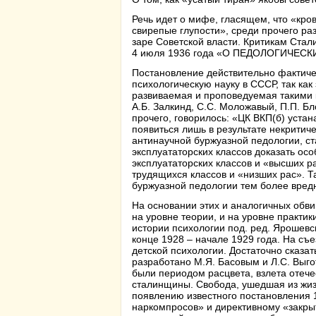
Речь идет о мифе, гласящем, что «кро
свирепые глупости», среди прочего ра
заре Советской власти. Критикам Стал
4 июля 1936 года «О ПЕДОЛОГИЧЕ
Постановление действительно фактиче
психологическую науку в СССР, так ка
развиваемая и проповедуемая такими к
А.Б. Залкинд, С.С. Моложавый, П.П. Бл
прочего,
говорилось
: «ЦК ВКП(б) устан
появиться лишь в результате некритич
антинаучной буржуазной педологии, ст
эксплуататорских классов доказать ос
эксплуататорских классов и «высших р
трудящихся классов и «низших рас». Т
буржуазной педологии тем более вред
На основании этих и аналогичных обв
на уровне теории, и на уровне практик
истории психологии под. ред. Ярошевс
конце 1928 – начале 1929 года. На с
детской психологии. Достаточно сказа
разработано М.Я. Басовым и Л.С. Выго
были периодом расцвета, взлета отеч
сталинщины. Свобода, ушедшая из жиз
появлению известного постановления 
наркомпросов» и директивному «закры