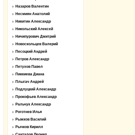
Назаров Валентин
Несмиян Анатолий
Никитин Александр
Никольский Алексей
Ничипурович Дмитрий
Новоскольцев Валерий
Песоцкий Андрей
Петров Александр
Петухов Павел
Пиккиева Диана
Плыгач Андрей
Подлуцкий Александр
Прокофьев Александр
Ральчук Александр
Роготнев Илья
Рыжков Василий
Рычков Кирилл
Санталов Леонид