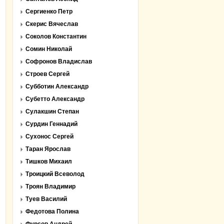
Сергиенко Петр
Скерис Вячеслав
Соколов Константин
Сомин Николай
Софронов Владислав
Строев Сергей
Субботин Александр
Субетто Александр
Сулакшин Степан
Сурдин Геннадий
Сухонос Сергей
Таран Ярослав
Тишков Михаил
Троицкий Всеволод
Троян Владимир
Туев Василий
Федотова Полина