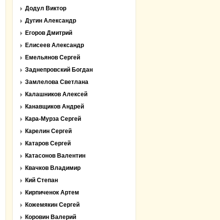
Додул Виктор
Дугин Александр
Егоров Дмитрий
Елисеев Александр
Емельянов Сергей
Заднепровский Богдан
Замлелова Светлана
Калашников Алексей
Канавщиков Андрей
Кара-Мурза Сергей
Карелин Сергей
Катаров Сергей
Катасонов Валентин
Квачков Владимир
Кий Степан
Кирпиченок Артем
Кожемякин Сергей
Коровин Валерий