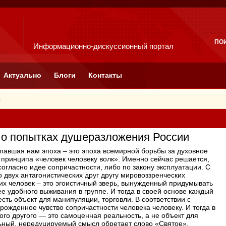
ПО
Информационно-дискуссионный портал
Актуально
Блоги
Контакты
я
: о попытках душеразложения России
авшая нам эпоха – это эпоха всемирной борьбы за духовное
 принципа «человек человеку волк». Именно сейчас решается,
согласно идее сопричастности, либо по закону эксплуатации. С
о двух антагонистических друг другу мировоззренческих
них человек – это эгоистичный зверь, вынужденный придумывать
е удобного выживания в группе. И тогда в своей основе каждый
есть объект для манипуляции, торговли. В соответствии с
рожденное чувство сопричастности человека человеку. И тогда в
ого другого — это самоценная реальность, а не объект для
льный, нередуцируемый смысл обретает слово «Святое».