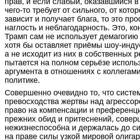
прав, и если слабый, оказавшийся 
чего-то требует от сильного, от кото
зависит и получает блага, то это пр
наглость и неблагодарность. Это, кон
Трамп сам не использует демагогию
хотя бы оставляет приёмы шоу-инду
а не исходит из них в собственных 
пытается на полном серьёзе использ
аргумента в отношениях с коллегам
политике.
Совершенно очевидно то, что систе
превосходства жертвы над агрессо
право на компенсации и преференц
прежних обид и притеснений, совер
нежизнеспособна и держалась до си
на праве силы узкой мировой олига