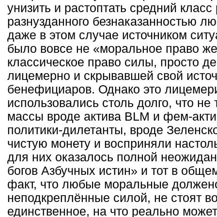
унизить и растоптать средний класс
разнузданного безнаказанностью лю
даже в этом случае источником ситу
было вовсе не «моральное право жер
классическое право силы, просто д
лицемерно и скрывавшей свой источ
бенефициаров. Однако это лицемери
использовались столь долго, что не
массы вроде актива BLM и фем-акти
политики-дилетанты, вроде Зеленско
чистую монету и восприняли настоль
для них оказалось полной неожида
богов Азбучных истин» и тот в общ
факт, что любые моральные долженс
неподкреплённые силой, не стоят во
единственное, на что реально може