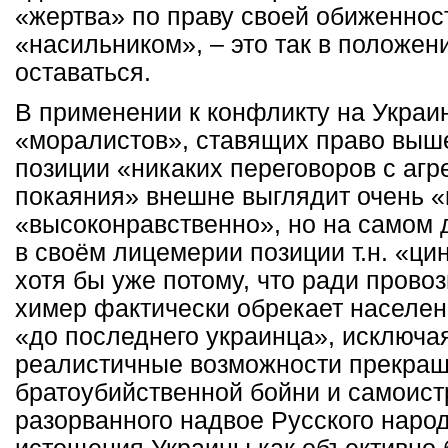
«жертва» по праву своей обиженнос
«насильником», – это так в положен
оставаться.
В применении к конфликту на Украи
«моралистов», ставящих право выш
позиции «никаких переговоров с агр
покаяния» внешне выглядит очень 
«высоконравственно», но на самом 
в своём лицемерии позиции т.н. «ци
хотя бы уже потому, что ради пров
химер фактически обрекает населен
«до последнего украинца», исключая
реалистичные возможности прекра
братоубийственной бойни и самоис
разорванного надвое Русского народ