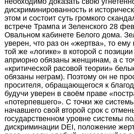
необходимо доказать свою угнетённ
дискриминированность и историческ
этом и состоит суть громкого сканда
встрече Трампа и Зеленского 28 фев
Овальном кабинете Белого дома. Зе
уверен, что раз он «жертва», то ему
той же «логике» в которой с позиц
априорно обязаны женщинам, а с то
«критической расовой теории» белы
обязаны неграм). Поэтому он не пр
просителя, обращающегося к благоде
будучи уверен в своём праве «пост
«потерпевшего». С точки же систем
начавшего свой второй срок с отмен
государственном уровне системы п
дискриминации DEI, положение жерт