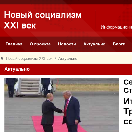
Информационн
Главная
О проекте
Новости
Актуально
Блоги
Новый социализм XXI век
Актуально
Актуально
Се
С
И
Т
с