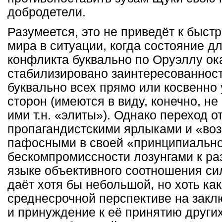
добродетели.
Разумеется, это не приведёт к быс
мира в ситуации, когда состояние 
конфликта буквально по Оруэллу ок
стабилизировано заинтересованност
буквально всех прямо или косвенно
сторон (имеются в виду, конечно, н
ими т.н. «элиты»). Однако переход о
пропагандистскими ярлыками и «в
пафосными в своей «принципиально
бескомпромиссности лозунгами к раз
языке объективного соотношения си
даёт хотя бы небольшой, но хоть как
среднесрочной перспективе на закл
и принуждение к её принятию други