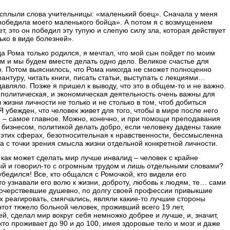
 всплыли слова учительницы: «маленький боец». Сначала у меня
 победила моего маленького бойца». А потом я с возмущением
ет, это он победил эту тупую и слепую силу зла, которая действует
ько в виде болезней».
да Рома только родился, я мечтал, что мой сын пойдет по моим
м и мы будем вместе делать одно дело. Великое счастье для
ло. Потом выяснилось, что Рома никогда не сможет полноценно
рантуру, читать книги, писать статьи, выступать с лекциями…
авляло. Позже я пришел к выводу, что это в общем-то и не важно.
, и политическая, и экономическая деятельность очень важны для
 жизни личности не только и не столько в том, чтоб добиться
 убежден, что человек живет для того, чтобы в мире после него
то – самое главное. Можно, конечно, и при помощи преподавания
, бизнесом, политикой делать добро, если человеку дадены такие
в этих сферах, безотносительная к нравственности, бессмысленна
 а с точки зрения смысла жизни отдельной конкретной личности.
 как может сделать мир лучше инвалид – человек с крайне
й и говорил-то с огромным трудом и лишь отдельными словами?
убедился! Все, кто общался с Ромочкой, кто видели его
то узнавали его волю к жизни, доброту, любовь к людям, те… сами
 очерствевшие душевно, по долгу своей профессии привыкшие
х реагировать, смягчались, являли какие-то лучшие стороны
 этот тяжело больной человек, проживший всего 19 лет,
й, сделал мир вокруг себя немножко добрее и лучше, и, значит,
кто проживает до 90 и до 100, имея здоровые тело и мозг и даже