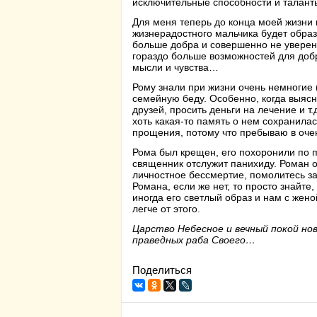
исключительные способности и талант
Для меня теперь до конца моей жизни п
жизнерадостного мальчика будет образ
больше добра и совершенно не уверен, 
гораздо больше возможностей для добр
мысли и чувства…
Рому знали при жизни очень немногие 
семейную беду. Особенно, когда выясн
друзей, просить деньги на лечение и т.
хоть какая-то память о нем сохранилас
прощения, потому что пребываю в оче
Рома был крещен, его похоронили по пр
священник отслужит панихиду. Роман о
личностное бессмертие, помолитесь з
Романа, если же нет, то просто знайте
иногда его светлый образ и нам с жен
легче от этого.
Царство Небесное и вечный покой нов
праведных раба Своего…
Поделиться