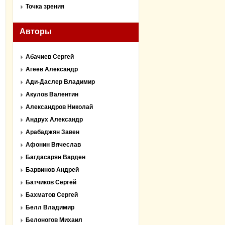
Точка зрения
Авторы
Абачиев Сергей
Агеев Александр
Ади-Даслер Владимир
Акулов Валентин
Александров Николай
Андрух Александр
Арабаджян Завен
Афонин Вячеслав
Багдасарян Варден
Барвинов Андрей
Батчиков Сергей
Бахматов Сергей
Белл Владимир
Белоногов Михаил