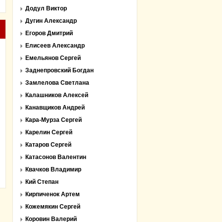
Додул Виктор
Дугин Александр
Егоров Дмитрий
Елисеев Александр
Емельянов Сергей
Заднепровский Богдан
Замлелова Светлана
Калашников Алексей
Канавщиков Андрей
Кара-Мурза Сергей
Карелин Сергей
Катаров Сергей
Катасонов Валентин
Квачков Владимир
Кий Степан
Кирпиченок Артем
Кожемякин Сергей
Коровин Валерий