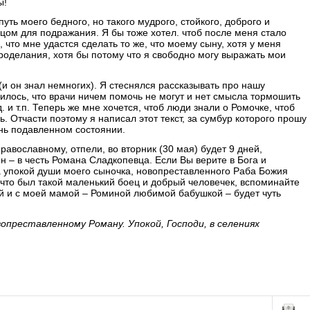
ы!
уть моего бедного, но такого мудрого, стойкого, доброго и
цом для подражания. Я бы тоже хотел. чтоб после меня стало
что мне удастся сделать то же, что моему сыну, хотя у меня
оделания, хотя бы потому что я свободно могу выражать мои
(и он знал немногих). Я стеснялся рассказывать про нашу
илось, что врачи ничем помочь не могут и нет смысла тормошить
д. и т.п. Теперь же мне хочется, чтоб люди знали о Ромочке, чтоб
ь. Отчасти поэтому я написал этот текст, за сумбур которого прошу
нь подавленном состоянии.
авославному, отпели, во вторник (30 мая) будет 9 дней,
н – в честь Романа Сладкопевца. Если Вы верите в Бога и
а упокой души моего сыночка, новопреставленного Раба Божия
, что был такой маленький боец и добрый человечек, вспоминайте
ой и с моей мамой – Роминой любимой бабушкой – будет чуть
опреставленному Роману. Упокой, Господи, в селениях