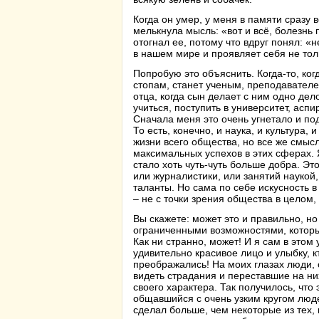
Когда он умер, у меня в памяти сразу
мелькнула мысль: «вот и всё, болезнь
отогнал ее, потому что вдруг понял: «н
в нашем мире и проявляет себя не тол
Попробую это объяснить. Когда-то, ког
стопам, станет ученым, преподавателе
отца, когда сын делает с ним одно де
учиться, поступить в университет, аспи
Сначала меня это очень угнетало и под
То есть, конечно, и наука, и культура
жизни всего общества, но все же смысл
максимальных успехов в этих сферах. Я
стало хоть чуть-чуть больше добра. Э
или журналистики, или занятий наукой
таланты. Но сама по себе искусность 
– не с точки зрения общества в целом,
Вы скажете: может это и правильно, но
ограниченными возможностями, которы
Как ни странно, может! И я сам в этом 
удивительно красивое лицо и улыбку, к
преображались! На моих глазах люди,
видеть страдания и переставшие на ни
своего характера. Так получилось, что
общавшийся с очень узким кругом люде
сделал больше, чем некоторые из тех, 