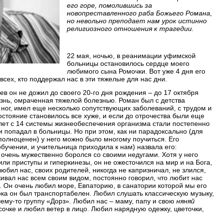
его горе, помолившись за
новопреставленного раба Божьего Романа,
но невольно преподает нам урок истинно
религиозного отношения к трагедии.
22 мая, ночью, в реанимации уфимской
больницы остановилось сердце моего
любимого сына Ромочки. Вот уже 4 дня его
 всех, кто поддержал нас в эти тяжелые для нас дни.
ев он не дожил до своего 20-го дня рождения – до 17 октября
изнь, омраченная тяжелой болезнью. Роман был с детства
 ног, имел еще несколько сопутствующих заболеваний, с трудом и
стояние становилось все хуже, и если до отрочества были еще
лет с 14 системы жизнеобеспечения организма стали постепенно
 и попадал в больницы. Но при этом, как ни парадоксально (для
неполноценен) у него можно было многому поучиться. Его
учении, и учительница приходила к нам) назвала его:
 очень мужественно боролся со своими недугами. Хотя у него
ли приступы и гиперкинезы, он не ожесточился на мир и на Бога,
юбил нас, своих родителей, никогда не капризничал, не злился,
ивал нас всем своим видом, постоянно говорил, что любит нас
). Он очень любил море, Евпаторию, в санатории которой мы его
пока он был транспортабелен. Любил слушать классическую музыку,
ему-то группу «Дорз». Любил нас – маму, папу и свою
няняй
сочке и любил ветер в лицо. Любил нарядную одежку, цветочки,