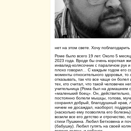
нет на этом свете. Хочу поблагодарить
Роме было всего 19 лет. Около 5 месяц
2023 года. Вроде бы очень короткая ж
инвалид-колясочник с параличом рук и
плохо говорил… С каждым годом его со
моменты относительного здоровья, то 
отказывать, так что все чаще он болел
тех, кто считал, что такой человечек 
учительница (Рома был на домашнем об
«маленький боец». Он, действительно,
постоянно болели мышцы, голова, мучи
сохранял добрый, благодушный нрав, л
ничем не досаждал, наоборот, поддерж
(насколько ему позволяла его болезнь
возили все его детство и отрочество, 
стихи Пушкина. Любил Бетховена и поч
(бабушку). Любил гулять на своей коля
всякую зелень и собачек.