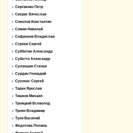
Сергиенко Петр
Скерис Вячеслав
Соколов Константин
Сомин Николай
Софронов Владислав
Строев Сергей
Субботин Александр
Субетто Александр
Сулакшин Степан
Сурдин Геннадий
Сухонос Сергей
Таран Ярослав
Тишков Михаил
Троицкий Всеволод
Троян Владимир
Туев Василий
Федотова Полина