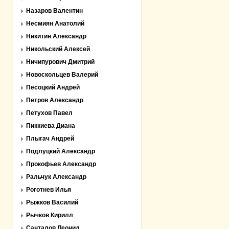
Назаров Валентин
Несмиян Анатолий
Никитин Александр
Никольский Алексей
Ничипурович Дмитрий
Новоскольцев Валерий
Песоцкий Андрей
Петров Александр
Петухов Павел
Пиккиева Диана
Плыгач Андрей
Подлуцкий Александр
Прокофьев Александр
Ральчук Александр
Роготнев Илья
Рыжков Василий
Рычков Кирилл
Санталов Леонид