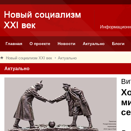
Информационн
Главная
О проекте
Новости
Актуально
Блоги
Новый социализм XXI век
Актуально
Актуально
Ви
Хо
м
с