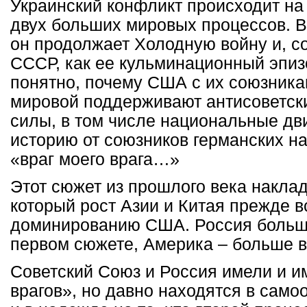
Украинский конфликт происходит н
двух больших мировых процессов. В
он продолжает Холодную войну и, с
СССР, как ее кульминационный эпизо
понятно, почему США c их союзника
мировой поддерживают антисоветск
силы, в том числе национальные д
историю от союзников германских на
«враг моего врага…»
Этот сюжет из прошлого века наклад
который рост Азии и Китая прежде в
доминированию США. Россия больше
первом сюжете, Америка – больше в
Советский Союз и Россия имели и и
врагов», но давно находятся в сам