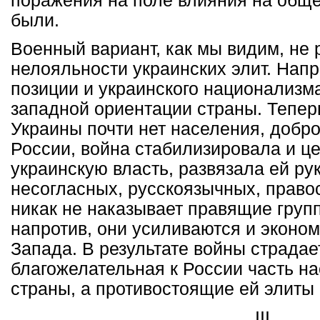
поражения на поле влияния на общ
были.
Военный вариант, как мы видим, не
нелояльности украинских элит. Напр
позиции и украинского национализм
западной ориентации страны. Тепер
Украины почти нет населения, добр
России, война стабилизировала и ц
украинскую власть, развязала ей ру
несогласных, русскоязычных, право
никак не наказывает правящие груп
напротив, они усиливаются и эконо
Запада. В результате войны страдае
благожелательная к России часть на
страны, а противостоящие ей элиты 
III