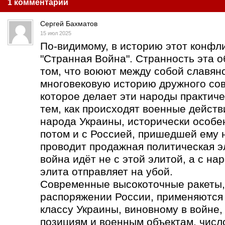
1 комментарий
Сергей Бахматов
15 июл 2025
По-видимому, в историю этот конфл
"Странная Война". Странность эта о
том, что воюют между собой славя
многовековую историю дружного со
которое делает эти народы практич
тем, как происходят военные действ
народа Украины, исторически особен
потом и с Россией, пришедшей ему 
проводит продажная политическая э
война идёт не с этой элитой, а с на
элита отправляет на убой.
Современные высокоточные ракеты
распоряжении России, применяются 
классу Украины, виновному в войне,
позициям и военным объектам, числ