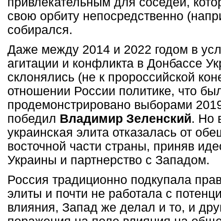
привлекательным для соседей, кото
свою орбиту непосредственно (напри
собирался.
Даже между 2014 и 2022 годом в ус
агитации и конфликта в Донбассе Ук
склонялись (не к пророссийской кон
отношении России политике, что бы
продемонстрировано выборами 2019 
победил
Владимир Зеленский
. Но
украинская элита отказалась от об
восточной части страны, приняв ид
Украины и партнерство с Западом.
Россия традиционно подкупала пра
элиты и почти не работала с потен
влияния, Запад же делал и то, и дру