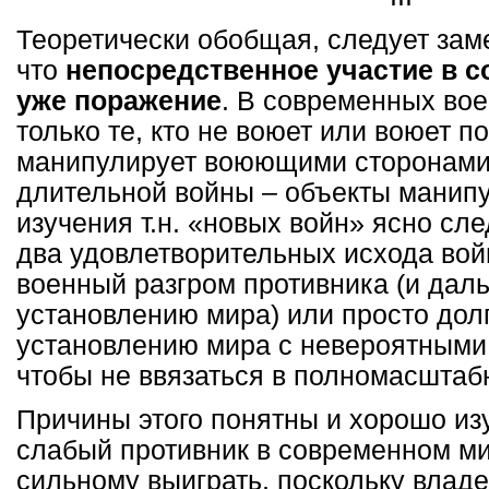
Теоретически обобщая, следует заме
что
непосредственное участие в с
уже поражение
. В современных во
только те, кто не воюет или воюет п
манипулирует воюющими сторонами.
длительной войны – объекты манипу
изучения т.н. «новых войн» ясно след
два удовлетворительных исхода во
военный разгром противника (и дал
установлению мира) или просто дол
установлению мира с невероятными 
чтобы не ввязаться в полномасштаб
Причины этого понятны и хорошо из
слабый противник в современном ми
сильному выиграть, поскольку влад