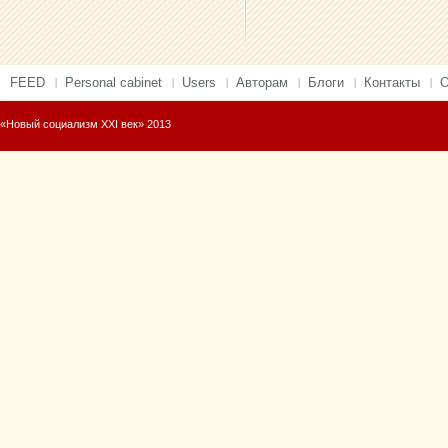
FEED
Personal cabinet
Users
Авторам
Блоги
Контакты
О
«Новый социализм XXI век» 2013