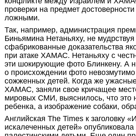
конфликте между Израилем и ХАМАС
проверки на предмет достоверности
ложными.
Так, например, администрация пре
Биньямина Нетаньяху, не мудрствуя
сфабрикованные доказательства як
при атаке ХАМАС. Нетаньяху с чест
эти шокирующие фото Блинкену. А н
о происхождении фото невозмутимо 
сожженных детей. Когда же ужасны
ХАМАС, заняли свое кричащее мест
мировых СМИ, выяснилось, что это 
ребенка, а изображение собаки, об
Английская Тhe Times к заголовку «
искалеченных детей» опубликовала 
палестинскими детьми. Еще один пр