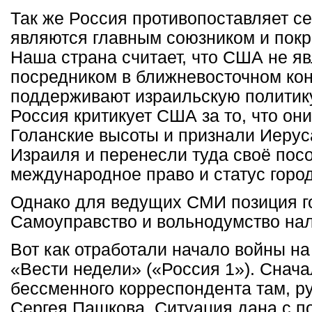
Так же Россия противопоставляет с
являются главным союзником и пок
Наша страна считает, что США не я
посредником в ближневосточном кон
поддерживают израильскую политику
Россия критикует США за то, что он
Голанские высоты и признали Иеру
Израиля и перенесли туда своё пос
международное право и статус город
Однако для ведущих СМИ позиция го
Самоуправство и вольнодумство на
Вот как отработали начало войны н
«Вести недели» («Россия 1»). Снач
бессменного корреспондента там, р
Сергея Пашкова. Ситуация дана с п