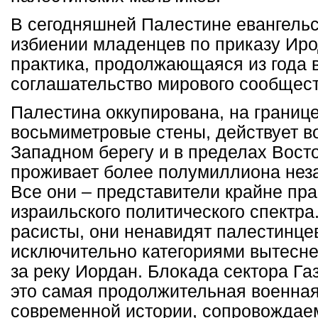
В сегодняшней Палестине евангельс
избиении младенцев по приказу Ир
практика, продолжающаяся из года 
соглашательство мирового сообщест
Палестина оккупирована, на границ
восьмиметровые стены, действует в
Западном берегу и в пределах Вост
проживает более полумиллиона нез
Все они – представители крайне пра
израильского политического спектра
расисты, они ненавидят палестинце
исключительно категориями вытесн
за реку Иордан. Блокада сектора Газ
это самая продолжительная военная
современной истории, сопровожда