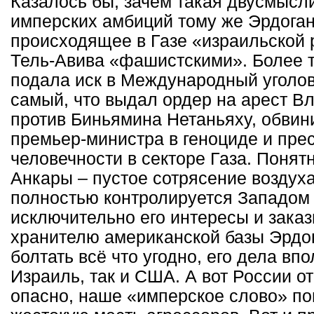
Казалось бы, зачем такая двусмысл
имперских амбиций тому же Эрдоган
происходящее в Газе «израильской 
Тель-Авива «фашистскими». Более т
подала иск в Международный уголовн
самый, что выдал ордер на арест В
против Биньямина Нетаньяху, обвин
премьер-министра в геноциде и пре
человечности в секторе Газа. Понятн
Анкары – пустое сотрясение воздух
полностью контролируется Западом
исключительно его интересы и заказ
хранителю американской базы Эрдо
болтать всё что угодно, его дела вп
Израиль, так и США. А вот России о
опасно, наше «имперское слово» по