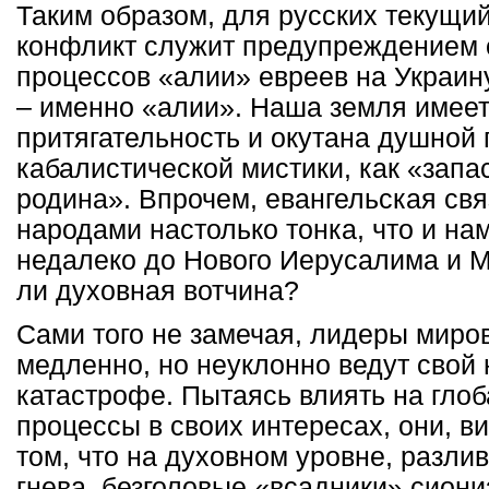
Таким образом, для русских текущи
конфликт служит предупреждением
процессов «алии» евреев на Украину
– именно «алии». Наша земля имеет
притягательность и окутана душной
кабалистической мистики, как «запа
родина». Впрочем, евангельская св
народами настолько тонка, что и на
недалеко до Нового Иерусалима и 
ли духовная вотчина?
Сами того не замечая, лидеры миро
медленно, но неуклонно ведут свой 
катастрофе. Пытаясь влиять на гло
процессы в своих интересах, они, в
том, что на духовном уровне, разли
гнева, безголовые «всадники» сион