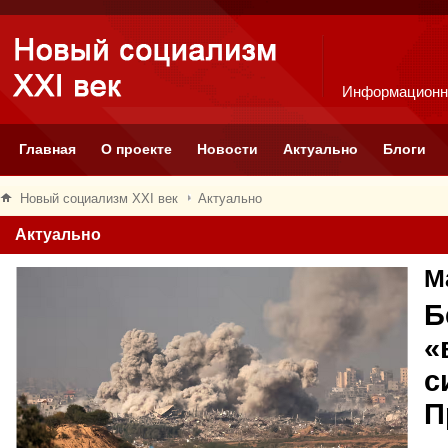
Информационн
Главная
О проекте
Новости
Актуально
Блоги
Новый социализм XXI век
Актуально
Актуально
М
Б
«
с
П