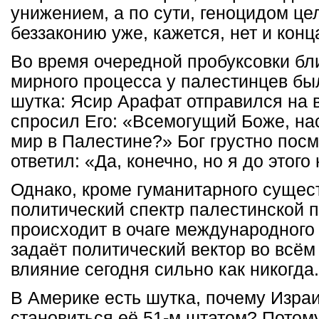
унижением, а по сути, геноцидом це
беззаконию уже, кажется, нет и кон
Во время очередной пробуксовки бл
мирного процесса у палестинцев бы
шутка: Ясир Арафат отправился на в
спросил Его: «Всемогущий Боже, нас
мир в Палестине?» Бог грустно посм
ответил: «Да, конечно, но я до этого
Однако, кроме гуманитарного сущес
политический спектр палестинской п
происходит в очаге международного 
задаёт политический вектор во всём
влияние сегодня сильно как никогда.
В Америке есть шутка, почему Израи
становиться её 51-м штатом? Потому