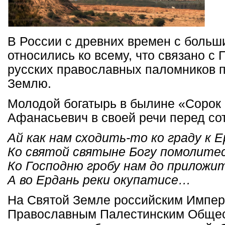
В России с древних времен с боль
относились ко всему, что связано с
русских православных паломников 
Землю.
Молодой богатырь в былине «Сорок 
Афанасьевич в своей речи перед со
Ай как нам сходить-то ко граду к Е
Ко святой святыне Богу помолитес
Ко Господню гробу нам до приложи
А во Ердань реки окупатисе…
На Святой Земле российским Импер
Православным Палестинским Общес