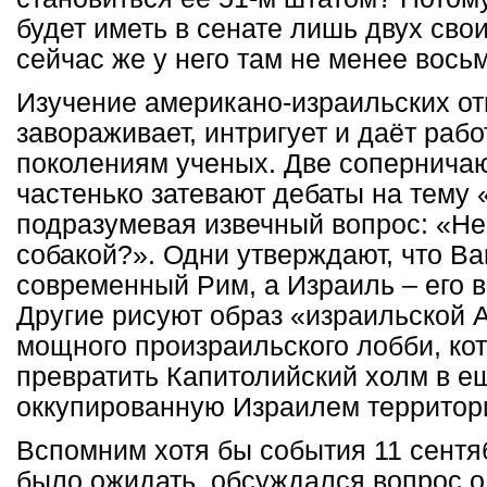
будет иметь в сенате лишь двух сво
сейчас же у него там не менее вось
Изучение американо-израильских о
завораживает, интригует и даёт рабо
поколениям ученых. Две сопернич
частенько затевают дебаты на тему «
подразумевая извечный вопрос: «Не 
собакой?». Одни утверждают, что Ва
современный Рим, а Израиль – его 
Другие рисуют образ «израильской А
мощного произраильского лобби, ко
превратить Капитолийский холм в е
оккупированную Израилем территор
Вспомним хотя бы события 11 сентяб
было ожидать, обсуждался вопрос о