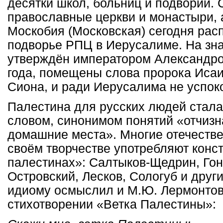
десятки школ, больниц и подворий. 
православные церкви и монастыри,
Москобия (Московская) сегодня рас
подворье РПЦ в Иерусалиме. На зн
утверждён императором Александром
года, помещены слова пророка Исаи
Сиона, и ради Иерусалима не успоко
Палестина для русских людей стал
словом, синонимом понятий «отчизн
домашние места». Многие отечестве
своём творчестве употребляют конс
палестинах»: Салтыков-Щедрин, Гон
Островский, Лесков, Сологуб и други
идиому осмыслил и М.Ю. Лермонтов
стихотворении «Ветка Палестины»: