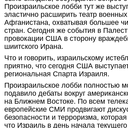
Произраильское лобби тут же высту
эластично расширить театр военных
Афганистана, охватывая большее ч
стран. Сегодня же события в Палес
провокации США в сторону враждеб
шиитского Ирана.
Что и говорить, израильскому истеб
приятно, что сегодня США выступае
региональная Спарта Израиля.
Произраильское лобби полностью м
подавило дебаты вокруг американск
на Ближнем Востоке. По всем телек
европейские СМИ продвигают диску
безопасности и терроризма, которая
что Израиль в день начала текущего