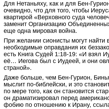
Для Нетаньяху, как и для Бен-Гурио
очевидно, что для того, чтобы Иеру
квартирой «Верховного суда человеч
заменит Организацию Объединенны
еще одна мировая война.
При желании сионисты могут найти 
необходимые оправдания их беззако
есть Книга Судей 1:18-19: «И взял И
её… Иегова был с Иудеей, и они ов
страной».
Даже больше, чем Бен-Гурион, Бинь
мыслит по-библейски, и это станови
по мере того, как он становится ста
он драматизировал перед американ
фобию по отношению к Ирану, ссыл