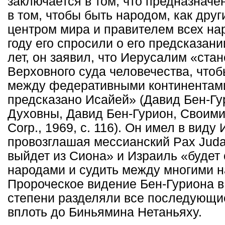
заключается в том, что предназначе
в том, чтобы быть народом, как друг
центром мира и правителем всех нар
году его спросили о его предсказан
лет, он заявил, что Иерусалим «ста
Верховного суда человечества, что
между федеративными континентами
предсказано Исайей» (Давид Бен-Г
Духовны, Давид Бен-Гурион, Своими 
Corp., 1969, с. 116). Он имел в виду 
провозглашая мессианский Pax Judai
выйдет из Сиона» и Израиль «будет
народами и судить между многими 
Пророческое видение Бен-Гуриона 
степени разделяли все последующи
вплоть до Биньямина Нетаньяху.