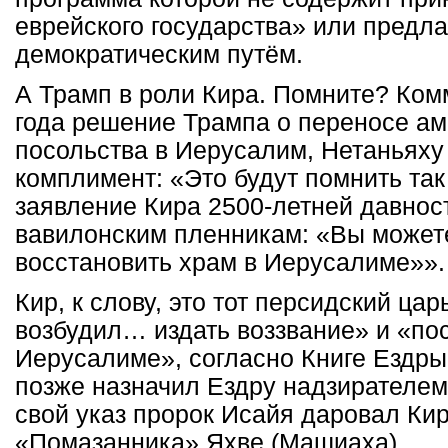
еврейского государства» или предла
демократическим путём.
А Трамп в роли Кира. Помните? Ком
года решение Трампа о переносе ам
посольства в Иерусалим, Нетаньяху
комплимент: «Это будут помнить так
заявление Кира 2500-летней давност
вавилонским пленникам: «Вы можете
восстановить храм в Иерусалиме»».
Кир, к слову, это тот персидский цар
возбудил… издать воззвание» и «по
Иерусалиме», согласно Книге Ездры 
позже назначил Ездру надзирателем
свой указ пророк Исайя даровал Кир
«Помазанника» Яхве (Машиаха).