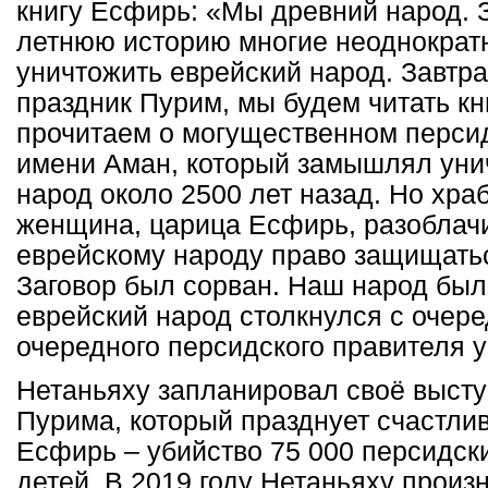
книгу Есфирь: «Мы древний народ. З
летнюю историю многие неоднократ
уничтожить еврейский народ. Завтра
праздник Пурим, мы будем читать к
прочитаем о могущественном перси
имени Аман, который замышлял уни
народ около 2500 лет назад. Но хра
женщина, царица Есфирь, разоблачи
еврейскому народу право защищатьс
Заговор был сорван. Наш народ был
еврейский народ столкнулся с очер
очередного персидского правителя у
Нетаньяху запланировал своё высту
Пурима, который празднует счастли
Есфирь – убийство 75 000 персидск
детей. В 2019 году Нетаньяху произ