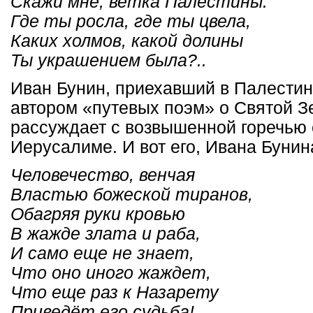
Скажи мне, ветка Палестины:
Где ты росла, где ты цвела,
Каких холмов, какой долины
Ты украшением была?..
Иван Бунин, приехавший в Палестину
автором «путевых поэм» о Святой Зе
рассуждает с возвышенной горечью
Иерусалиме. И вот его, Ивана Бунин
Человечество, венчая
Властью божеской тиранов,
Обагряя руки кровью
В жажде злата и раба,
И само еще не знает,
Что оно иного жаждет,
Что еще раз к Назарету
Приведёт его судьба!