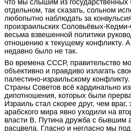
что мы слышим из государственных
отдельном, так сказать, сольном ис
любопытно наблюдать за конвульси
произраильских Соловьёвых-Кедми-
весьма взвешенной политики руково
отношению к текущему конфликту. А
недавно было не так.
Во времена СССР, правительство мо
объективно и правдиво излагать св
палестино-израильскому конфликту.
Страны Советов всё кардинально и
дипотношения, которых были прерва
Израиль стал скорее друг, чем враг,
арабского мира явно уходили на вто
власти В. Путина дружба с бывшим 
расцвела. Гласно и негласно мы по