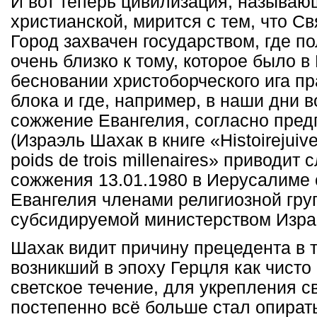
И вот теперь цивилизация, называю
христианской, мирится с тем, что С
Город захвачен государством, где п
очень близко к тому, которое было в
бесновании христоборческого ига пр
блока и где, например, в наши дни 
сожжение Евангелия, согласно пре
(Израэль Шахак в книге «Histoirejuive 
poids de trois millenaires» приводит
сожжения 13.01.1980 в Иерусалиме 
Евангелия членами религиозной гру
субсидируемой министерством Изра
Шахак видит причину прецедента в т
возникший в эпоху Герцля как чисто
светское течение, для укрепления с
постепенно всё больше стал опират