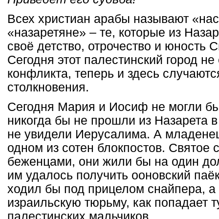
Всех христиан арабы называют «нас
«назаретяне» – те, которые из Назар
своё детство, отрочество и юность 
Сегодня этот палестинский город не 
конфликта, теперь и здесь случают
столкновения.
Сегодня Мария и Иосиф не могли бы
никогда бы не прошли из Назарета 
не увидели Иерусалима. А младене
одном из сотен блокпостов. Святое 
беженцами, они жили бы на один до
им удалось получить ооновский паё
ходил бы под прицелом снайпера, а 
израильскую тюрьму, как попадает 
палестинских мальчиков.