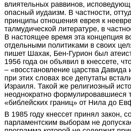
влиятельных раввинов, исповедующ
опасный иудаизм. В частности, отту
принципы отношения еврея к неевр
талмудической литературе, в частно
В настоящее время эта концепция в
отдельными политиками в своих цел
пишет Шахак, Бен-Гурион был атеис
1956 года он объявил в кнессете, ч
– «восстановление царства Давида 
при этих словах все депутаты встал
Израиля. Такой же религиозный ист
неоднократно формулировавшиеся 
«библейских границ» от Нила до Ев
В 1985 году кнессет принял закон, с
парламентским выборам не допускае
программа которой не содержит при