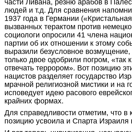
части Ливана, резню арабов в Пале
людей и т.д. Для сравнения напомн
1937 года в Германии («Кристальная
вызванных терактом против немецко
социологи опросили 41 члена нацио
партии об их отношении к этому соб
выразили безусловное возмущение,
только двое одобрили погром, «так 
отвечать террором». Вот позицию эт
нацистов разделяет государство Изр
мрачной религиозной мистики и на 
исповедует идею расового еврейско
крайних формах.
Для справедливости отметим, что в 
позицию усвоила и Спарта Израиля