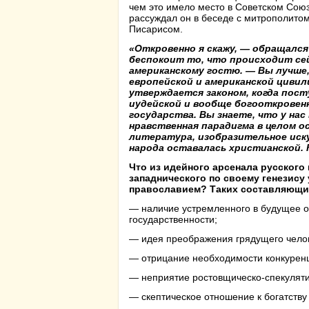
чем это имело место в Советском Сою
рассуждал он в беседе с митрополито
Писарисом.
«Откровенно я скажу, —
обращался
беспокоит то, что происходит сей
американскому гостю. — Вы лучше,
европейской и американской цивил
утверждается законом, когда пост
иудейской и вообще богооткровен
государства. Вы знаете, что у на
нравственная парадигма в целом о
литература, изобразительное иск
народа оставалась христианской. 
Что из идейного арсенала русского
западнического по своему генезису 
православием? Таких составляющи
— наличие устремленного в будущее 
государственности;
— идея преображения грядущего челов
— отрицание необходимости конкуренц
— неприятие ростовщическо-спекуляти
— скептическое отношение к богатству