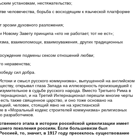
ским установкам, нестяжательство;
ве человечества, борьба с восходящим к языческой платформе
т эрозии духовного разложения;
 Новому Завету принципа «кто не работает, тот не ест»;
изма, взаимопомощи, взаимоуважения, других традиционных
 осуждение подмены сексом отношений любви;
го неравенства;
победу сил добра.
«Истоки и смысл русского коммунизма», выпущенной на английском
ществу, открывал глаза Запада на иллюзорность произошедшей с
зумительное в судьбе русского народа. Вместо Третьего Рима в
нтернационал, и на Третий Интернационал перешли многие черты
есть также священное царство, и оно тоже основано на
цкий, человек, стоящий явно не на христианской
ние в «Моральный кодекс строителей коммунизма» религиозных
о разработчиков.
ственного этапа в истории российской цивилизации имеет
шнего поколения россиян. Если большевизм был
оссией, то, значит, в 1917 году пресеклось существование