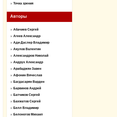
Точка зрения
Авторы
Абачиев Сергей
Агеев Александр
Ади-Даслер Владимир
Акулов Валентин
Александров Николай
Андрух Александр
Арабаджян Завен
Афонин Вячеслав
Багдасарян Варден
Барвинов Андрей
Батчиков Сергей
Бахматов Сергей
Белл Владимир
Белоногов Михаил