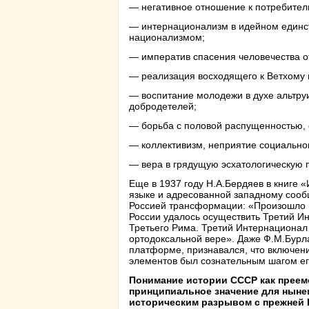
— негативное отношение к потребитель
— интернационализм в идейном единст
национализмом;
— императив спасения человечества о
— реализация восходящего к Ветхому и
— воспитание молодежи в духе альтру
добродетелей;
— борьба с половой распущенностью,
— коллективизм, неприятие социально
— вера в грядущую эсхатологическую 
Еще в 1937 году Н.А.Бердяев в книге 
языке и адресованной западному сооб
Россией трансформации: «Произошло и
России удалось осуществить Третий И
Третьего Рима. Третий Интернационал 
ортодоксальной вере». Даже Ф.М.Бурла
платформе,
признавался
, что включе
элементов был сознательным шагом ег
Понимание истории СССР как преем
принципиальное значение для ныне
историческим разрывом с прежней Р