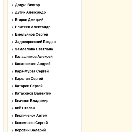
Додул Виктор
Дугин Александр
Егоров Дмитрий
Елисеев Александр
Емельянов Сергей
Заднепровский Богдан
Замлелова Светлана
Калашников Алексей
Канавщиков Андрей
Кара-Мурза Сергей
Карелин Сергей
Катаров Сергей
Катасонов Валентин
Квачков Владимир
Кий Степан
Кирпиченок Артем
Кожемякин Сергей
Коровин Валерий