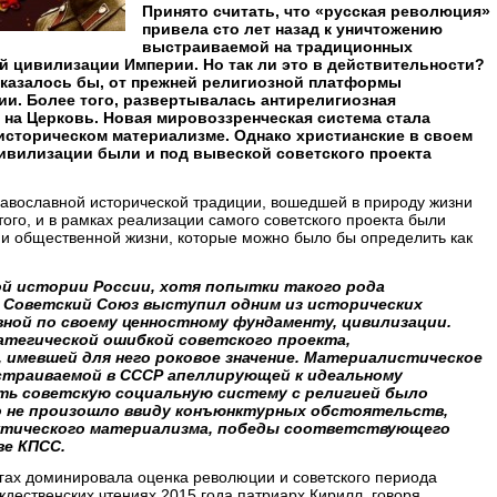
Принято считать, что «русская революция»
привела сто лет назад к уничтожению
выстраиваемой на традиционных
й цивилизации Империи. Но так ли это в действительности?
 казалось бы, от прежней религиозной платформы
ии. Более того, развертывалась антирелигиозная
я на Церковь. Новая мировоззренческая система стала
историческом материализме. Однако христианские в своем
ивилизации были и под вывеской советского проекта
авославной исторической традиции, вошедшей в природу жизни
того, и в рамках реализации самого советского проекта были
и общественной жизни, которые можно было бы определить как
ой истории России, хотя попытки такого рода
. Советский Союз выступил одним из исторических
ной по своему ценностному фундаменту, цивилизации.
тегической ошибкой советского проекта,
имевшей для него роковое значение. Материалистическое
страиваемой в СССР апеллирующей к идеальному
ть советскую социальную систему с религией было
о не произошло ввиду конъюнктурных обстоятельств,
ктического материализма, победы соответствующего
ве КПСС.
угах доминировала оценка революции и советского периода
ждественских чтениях 2015 года патриарх Кирилл, говоря