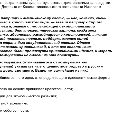
зе, сохранившем сущностную связь с христианскими заповедями,
м Детройта от Константинопольского патриархата Николаем
 патриарх к американскому гостю
, — нас, конечно, очень
час в христианском мире, — заявил патриарх Кирилл
 чем я, знаете о происходящей дехристианизации
изации. Это апокалиптическая картина, когда грех
упки, абсолютно расходящиеся с христианской, а также
ной нравственностью, поддерживаются силой
с в стране был государственный атеизм. Однако
ставалась христианской, и это нас спасло: наша
усство были проникнуты христианскими идеями, и мораль
Коммунисты не смогли на это посягнуть».
 коммунизма (отличавшегося от коммунизма как
учения) указывает на его ценностное родство с русским
х довольно много. Выделим важнейшие из них:
общественного идеала, определяющего идеократические формы
ека на основе принципов нравственности;
ии для экономического развития;
вной экономики;
 и собственности;