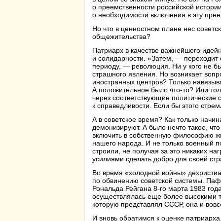
о преемственности российской истории
о необходимости включения в эту пре
Но что в ценностном плане нес советс
общежительства?
Патриарх в качестве важнейшего идей
и солидарности. «Затем, —
переходит 
периоду, — революция. Ни у кого не б
страшного явления. Но возникает вопр
иностранных центров? Только навязыва
А положительное было что-то? Или тол
через соответствующие политические 
к справедливости. Если бы этого стре
А в советское время? Как только начин
демонизируют. А было нечто такое, чт
включить в собственную философию жи
нашего народа. И не только военный п
строили, не получая за это никаких на
усилиями сделать добро для своей стр
Во время «холодной войны» дехристиа
по обвинению советской системы. Пафо
Рональда Рейгана 8-го марта 1983 год
осуществлялась еще более высокими т
которую представлял СССР, она и во
И вновь обратимся к оценке патриарха