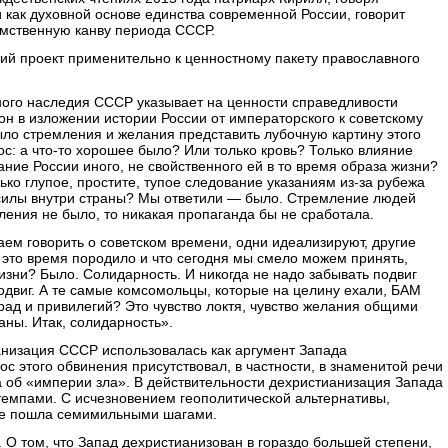
 как духовной основе единства современной России, говорит
емственную канву периода СССР.
кий проект применительно к ценностному пакету православного
ного наследия СССР указывает на ценности справедливости
он в изложении истории России
от императорского к советскому
ыло стремления и желания представить лубочную картину этого
ос: а что-то хорошее было? Или только кровь? Только влияние
ние России иного, не свойственного ей в то время образа жизни?
ько глупое, простите, тупое следование указаниям из-за рубежа
силы внутри страны? Мы ответили — было. Стремление людей
мления не было, то никакая пропаганда бы не сработала.
аем говорить о советском времени, одни идеализируют, другие
о это время породило и что сегодня мы смело можем принять,
зни? Было. Солидарность. И никогда не надо забывать подвиг
одвиг. А те самые комсомольцы, которые на целину ехали, БАМ
град и привилегий? Это чувство локтя, чувство желания общими
аны. Итак, солидарность».
низация СССР использовалась как аргумент Запада
с этого обвинения присутствовал, в частности, в знаменитой
речи
а
об «империи зла». В действительности дехристианизация Запада
емпами. С исчезновением геополитической альтернативы,
все пошла семимильными шагами.
. О том, что Запад дехристианизован в гораздо большей степени,