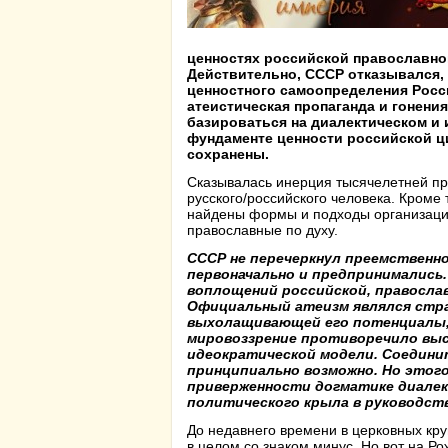
ценностях российской православно
Действительно, СССР отказывался,
ценностного самоопределения Росс
атеистическая пропаганда и гонени
базироваться на диалектическом и 
фундаменте ценности российской ц
сохранены.
Сказывалась инерция тысячелетней пр
русского/российского человека. Кроме 
найдены формы и подходы организаци
православные по духу.
СССР не перечеркнул преемственн
первоначально и предпринимались
воплощений российской, православ
Официальный атеизм являлся стра
выхолащивающей его потенциалы, 
мировоззрение противоречило вы
идеократической модели. Соедини
принципиально возможно. Но этог
приверженности догматике диале
политического крыла в руководст
До недавнего времени в церковных кр
в целом со знаком минус. Но вот на Ро