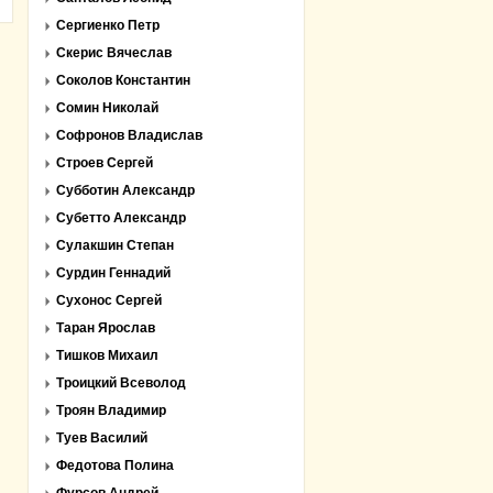
Сергиенко Петр
Скерис Вячеслав
Соколов Константин
Сомин Николай
Софронов Владислав
Строев Сергей
Субботин Александр
Субетто Александр
Сулакшин Степан
Сурдин Геннадий
Сухонос Сергей
Таран Ярослав
Тишков Михаил
Троицкий Всеволод
Троян Владимир
Туев Василий
Федотова Полина