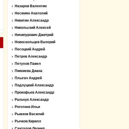
Назаров Валентин
Несмиян Анатолий
Никитин Александр
Никольский Алексей
Ничипурович Дмитрий
Новоскольцев Валерий
Песоцкий Андрей
Петров Александр
Петухов Павел
Пиккиева Диана
Плыгач Андрей
Подлуцкий Александр
Прокофьев Александр
Ральчук Александр
Роготнев Илья
Рыжков Василий
Рычков Кирилл
Санталов Леонид