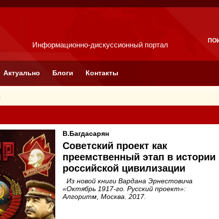
ПО
Информационно-дискуссионный портал
Актуально
Блоги
Контакты
я
В.Багдасарян
Советский проект как
преемственный этап в истории
российской цивилизации
Из новой книги Вардана Эрнестовича
«Октябрь 1917-го. Русский проект»:
Алгоритм, Москва. 2017.