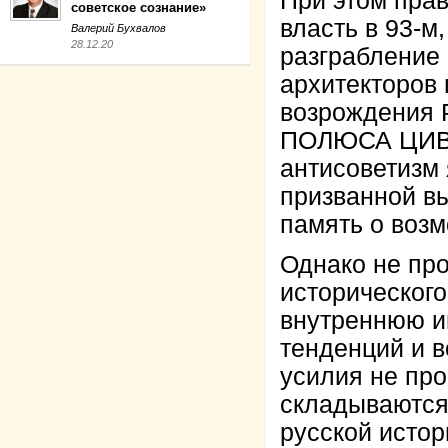
При этом пра
советское сознание»
власть в 93-м
Валерий Бухвалов
28.12.20
разграбление 
архитекторов 
возрождения
ПОЛЮСА ЦИВИ
антисоветизм
призванной в
память о возм
Однако не пр
историческог
внутреннюю и
тенденций и 
усилия не пр
складываются
русской истор