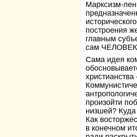
Марксизм-лен
предназначен
исторического
построения же
главным субъ
сам ЧЕЛОВЕК,
Сама идея ко
обосновываетс
христианства 
Коммунистиче
антропологич
произойти по
низшей? Куда 
Как восторжес
в конечном и
ради раскрыти