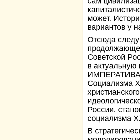
сам цивилиза
капиталистич
может. Истори
вариантов у н
Отсюда следуе
продолжающей
Советской Ро
в актуальну
ИМПЕРАТИВА в
Социализма XX
христианског
идеологическ
России, стан
социализма XX
В стратегичес
моделирован