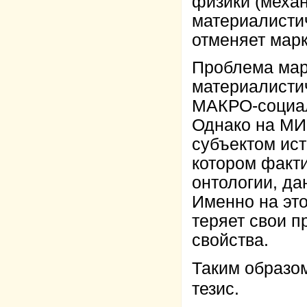
физики (механ
материалисти
отменяет марк
Проблема марк
материалисти
МАКРО-социал
Однако на МИ
субъектом ис
котором факти
онтологии, д
Именно на эт
теряет свои 
свойства.
Таким образо
тезис.