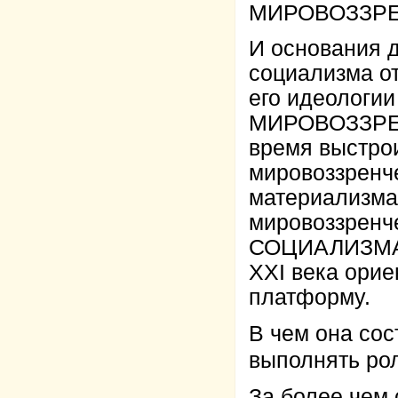
МИРОВОЗЗРЕ
И основания д
социализма о
его идеологи
МИРОВОЗЗРЕН
время выстро
мировоззренч
материализма
мировоззренч
СОЦИАЛИЗМА 
XXI века ори
платформу.
В чем она сос
выполнять ро
За более чем