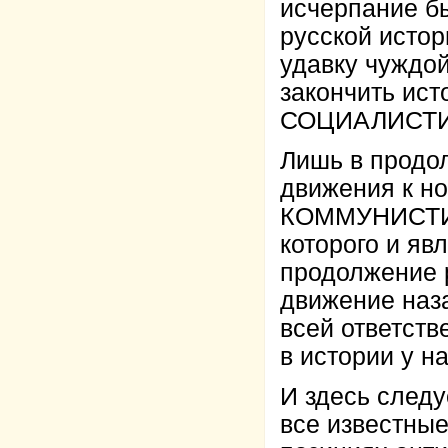
исчерпание бы
русской истор
удавку чуждо
закончить ист
СОЦИАЛИСТИ
Лишь в продол
движения к н
КОММУНИСТИЧ
которого и яв
продолжение р
движение наза
всей ответств
в истории у на
И здесь следу
все известные