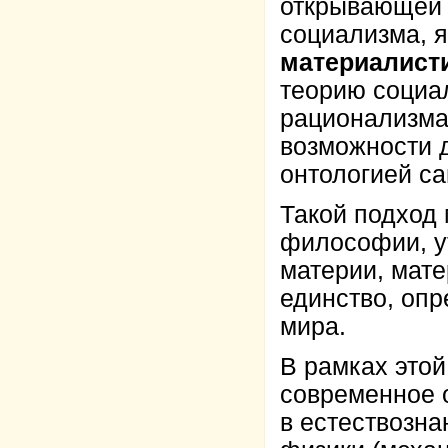
открывающей 
социализма, 
материалист
теорию социал
рационализма
возможности д
онтологией с
Такой подход 
философии, у
материи, мате
единство, оп
мира.
В рамках этой
современное о
в естествозна