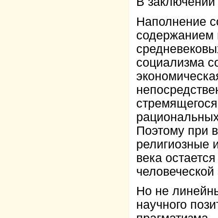
В заключении 
Наполнение с
содержанием н
средневековы
социализма со
экономическа
непосредств
стремящегося
рациональных
Поэтому при 
религиозные 
века остается
человеческой
Но не линейн
научного пози