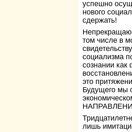
успешно осущ
нового социа
сдержать!
Непрекращающ
том числе в м
свидетельству
социализма п
сознании как
восстановлени
это притяжен
Будущего мы 
экономическо
НАПРАВЛЕНИЯ 
Тридцатилетн
лишь имитаци