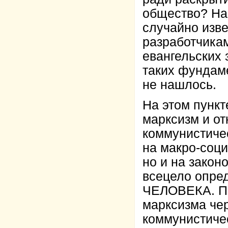
общество? На 
случайно изв
разработчика
евангельских 
таких фундам
не нашлось.
На этом пункт
марксизм и от
коммунистичес
на макро-соц
но и на закон
всецело оп
ЧЕЛОВЕКА. П
марксизма че
коммунистиче