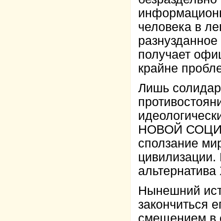
информационн
человека в ле
разнузданное 
получает офиц
крайне пробл
Лишь солидар
противостояни
идеологическ
НОВОЙ СОЦИА
сползание мир
цивилизации. 
альтернатив
Нынешний ист
закончиться 
смещением в 