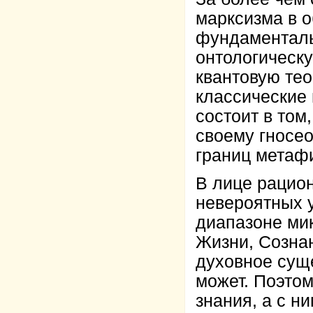
марксизма в о
фундаменталь
онтологическ
квантовую те
классические
состоит в том
своему гносео
границ метаф
В лице рацион
невероятных 
диапазоне мик
Жизни, Сознан
духовное суще
может. Поэто
знания, а с н