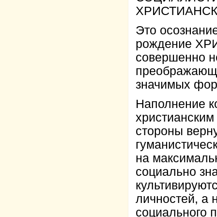
ХРИСТИАНСК
Это осознани
рождение ХР
совершенно н
преображающе
значимых фор
Наполнение к
христианским
стороны верну
гуманистическ
на максимальн
социально зн
культивируют
личностей, а
социального п