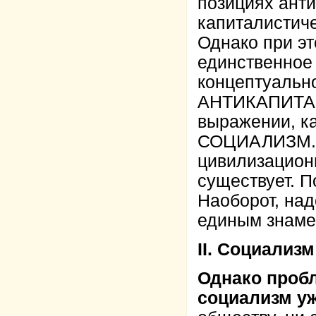
позициях ант
капиталистич
Однако при эт
единственное 
концептуально
АНТИКАПИТАЛ
выражении, как
СОЦИАЛИЗМ. 
цивилизацион
существует. 
Наоборот, над
единым знаме
II. Социализм
Однако пробл
социализм уж