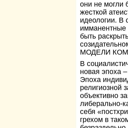
они не могли 
жесткой атеи
идеологии. В
имманентные 
быть раскрыт
созидательно
МОДЕЛИ КОМ
В социалисти
новая эпоха
Эпоха индиви
религиозной з
объективно з
либерально-к
себя «постхр
грехом в тако
безраздельно 