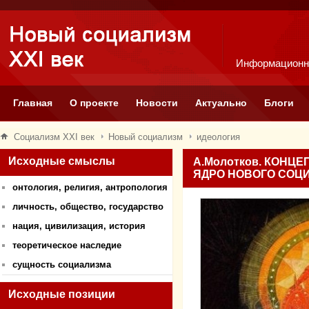
Информационн
Главная
О проекте
Новости
Актуально
Блоги
Социализм XXI век
Новый социализм
идеология
Исходные смыслы
А.Молотков. КОНЦ
ЯДРО НОВОГО СОЦИ
онтология, религия, антропология
личность, общество, государство
нация, цивилизация, история
теоретическое наследие
сущность социализма
Исходные позиции