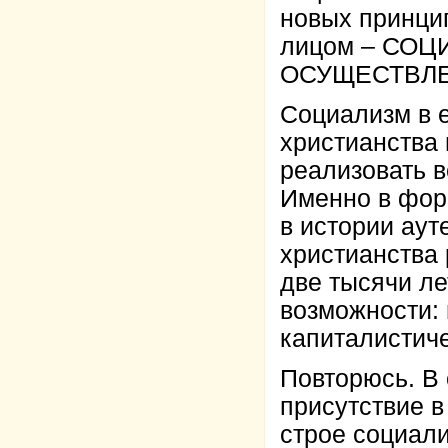
новых принци
лицом – СО
ОСУЩЕСТВЛЕ
Социализм в е
христианства 
реализовать в
Именно в фор
в истории аут
христианства
две тысячи ле
возможности: 
капиталистич
Повторюсь. В 
присутствие в
строе социал