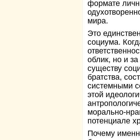
формате лично
одухотворенно
мира.
Это единстве
социума. Ког
ответственнос
облик, но и з
существу соц
братства, сос
системными с
этой идеологи
антропологиче
морально-нра
потенциале хр
Почему именно