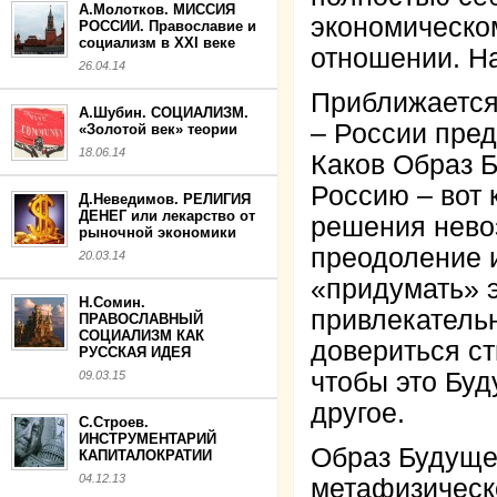
А.Молотков. МИССИЯ
экономическом
РОССИИ. Православие и
социализм в XXI веке
отношении. На
26.04.14
Приближается
А.Шубин. СОЦИАЛИЗМ.
– России пред
«Золотой век» теории
18.06.14
Каков Образ Б
Россию – вот 
Д.Неведимов. РЕЛИГИЯ
ДЕНЕГ или лекарство от
решения нево
рыночной экономики
преодоление 
20.03.14
«придумать» э
Н.Сомин.
привлекательн
ПРАВОСЛАВНЫЙ
СОЦИАЛИЗМ КАК
довериться с
РУССКАЯ ИДЕЯ
чтобы это Бу
09.03.15
другое.
С.Строев.
ИНСТРУМЕНТАРИЙ
Образ Будуще
КАПИТАЛОКРАТИИ
04.12.13
метафизическ