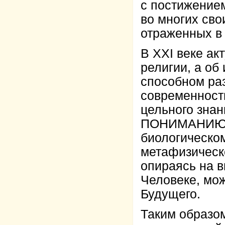
с постижение
во многих св
отраженных в 
В XXI веке ак
религии, а об
способном ра
современност
цельного зна
ПОНИМАНИЮ Ч
биологическо
метафизическ
опираясь на 
Человеке, мо
Будущего.
Таким образо