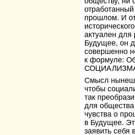
обществу, ни 
отработанный 
прошлом. И о
исторического
актуален для 
Будущее, он 
совершенно н
к формуле: О
СОЦИАЛИЗМ
Смысл нынешне
чтобы социал
так преобрази
для общества 
чувства о про
в Будущее. Эт
заявить себ