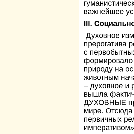
гуманистичес
важнейшее ус
III. Социаль
Духовное изм
прерогатива р
с первобытных
формировало 
природу на о
животным нач
– духовное и 
вышла фактич
ДУХОВНЫЕ пре
мире. Отсюда 
первичных рел
императивом»