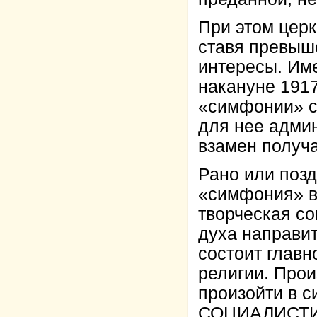
При этом церк
ставя превыш
интересы. Име
накануне 191
«симфонии» с
для нее адми
взамен получ
Рано или позд
«симфония» в
творческая с
духа направит
состоит глав
религии. Прои
произойти в с
СОЦИАЛИСТИ