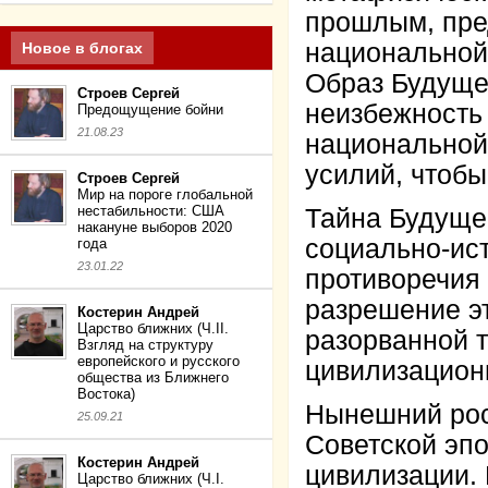
прошлым, пре
национальной
Новое в блогах
Образ Будуще
Строев Сергей
неизбежность 
Предощущение бойни
21.08.23
национальной
усилий, чтобы
Строев Сергей
Мир на пороге глобальной
нестабильности: США
Тайна Будуще
накануне выборов 2020
социально-ис
года
23.01.22
противоречия 
разрешение эт
Костерин Андрей
Царство ближних (Ч.II.
разорванной 
Взгляд на структуру
европейского и русского
цивилизацион
общества из Ближнего
Востока)
Нынешний рос
25.09.21
Советской эпо
Костерин Андрей
цивилизации.
Царство ближних (Ч.I.