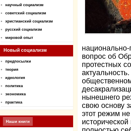
научный социализм
советский социализм
христианский социализм
русский социализм
мировой опыт
национально-п
Новый социализм
вопрос об Об
предпосылки
протестных с
теория
актуальность.
идеология
общественном
политика
десакрализаци
экономика
нынешнего ре
практика
свою основу 
этот режим не
исторической
Наши книги
полностью себ