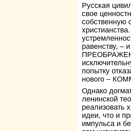
Русская циви
свое ценност
собственную 
христианства.
устремленност
равенству, – 
ПРЕОБРАЖЕНИ
исключительн
попытку отказ
нового – КО
Однако догма
ленинской тео
реализовать 
идеи, что и п
импульса и бе