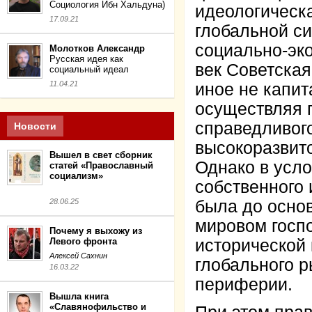
Социология Ибн Хальдуна)
идеологичес
17.09.21
глобальной с
социально-эк
Молотков Александр
Русская идея как
век Советская
социальный идеал
11.04.21
иное не капит
осуществляя 
справедливого
Новости
высокоразви
Вышел в свет сборник
Однако в усл
статей «Православный
социализм»
собственного 
28.06.25
была до осно
мировом госпо
Почему я выхожу из
Левого фронта
исторической 
Алексей Сахнин
глобального р
16.03.22
периферии.
Вышла книга
«Славянофильство и