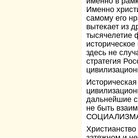
именно в рам
Именно христ
самому его нр
вытекает из д
тысячелетие 
историческое 
здесь не слу
стратегия Рос
цивилизацион
Историческая 
цивилизационн
дальнейшие с
не быть взаи
СОЦИАЛИЗМА
Христианство 
затяжном и не