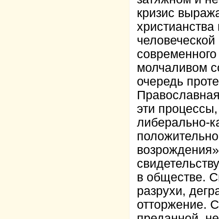
кризис выраж
христианства 
человеческой
современного 
молчаливом со
очередь проте
Православная
эти процессы
либерально-к
положительно
возрождения».
свидетельств
в обществе. 
разрухи, дег
отторжение. 
преданной, не