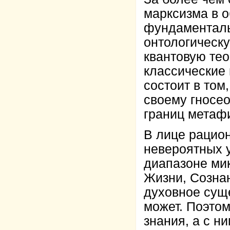
марксизма в о
фундаменталь
онтологическ
квантовую те
классические
состоит в том
своему гносео
границ метаф
В лице рацион
невероятных 
диапазоне мик
Жизни, Сознан
духовное суще
может. Поэто
знания, а с н