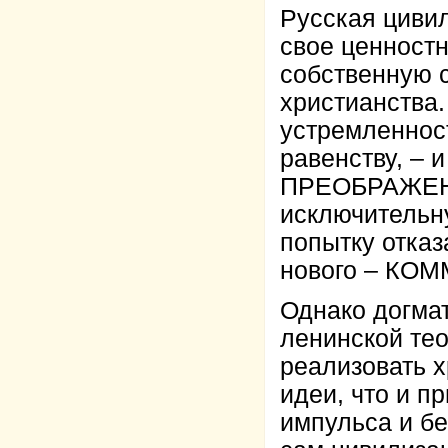
Русская циви
свое ценност
собственную 
христианства.
устремленност
равенству, – 
ПРЕОБРАЖЕНИ
исключительн
попытку отказ
нового – КО
Однако догма
ленинской тео
реализовать 
идеи, что и п
импульса и бе