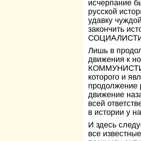
исчерпание бы
русской истор
удавку чуждо
закончить ист
СОЦИАЛИСТИ
Лишь в продол
движения к н
КОММУНИСТИЧ
которого и яв
продолжение р
движение наза
всей ответств
в истории у на
И здесь следу
все известные