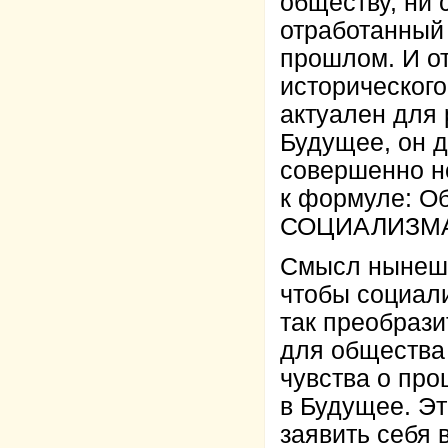
обществу, ни 
отработанный 
прошлом. И о
исторического
актуален для 
Будущее, он 
совершенно н
к формуле: О
СОЦИАЛИЗМ
Смысл нынешне
чтобы социал
так преобрази
для общества 
чувства о про
в Будущее. Эт
заявить себ