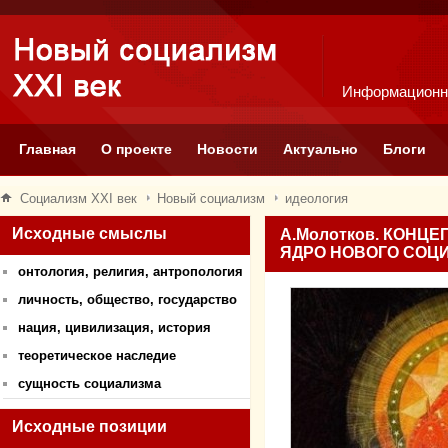
Информационн
Главная
О проекте
Новости
Актуально
Блоги
Социализм XXI век
Новый социализм
идеология
Исходные смыслы
А.Молотков. КОНЦ
ЯДРО НОВОГО СОЦИ
онтология, религия, антропология
личность, общество, государство
нация, цивилизация, история
теоретическое наследие
сущность социализма
Исходные позиции