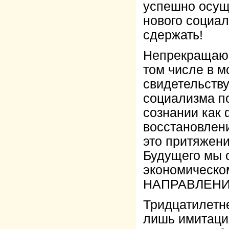
успешно осущ
нового социа
сдержать!
Непрекращающ
том числе в м
свидетельству
социализма п
сознании как
восстановлени
это притяжен
Будущего мы 
экономическо
НАПРАВЛЕНИЯ 
Тридцатилетн
лишь имитаци