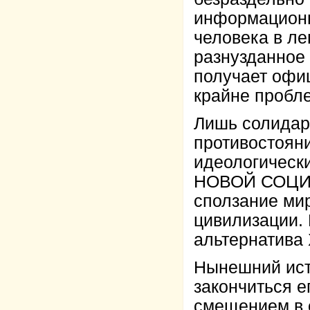
информационн
человека в ле
разнузданное 
получает офиц
крайне пробл
Лишь солидар
противостояни
идеологическ
НОВОЙ СОЦИА
сползание мир
цивилизации. 
альтернатив
Нынешний ист
закончиться 
смещением в 