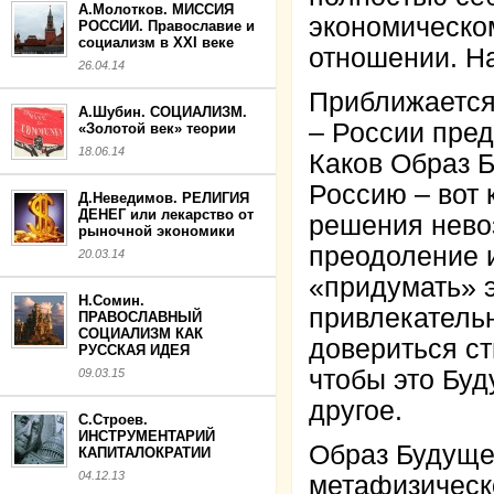
А.Молотков. МИССИЯ
экономическом
РОССИИ. Православие и
социализм в XXI веке
отношении. На
26.04.14
Приближается
А.Шубин. СОЦИАЛИЗМ.
– России пред
«Золотой век» теории
18.06.14
Каков Образ Б
Россию – вот 
Д.Неведимов. РЕЛИГИЯ
ДЕНЕГ или лекарство от
решения нево
рыночной экономики
преодоление 
20.03.14
«придумать» э
Н.Сомин.
привлекательн
ПРАВОСЛАВНЫЙ
СОЦИАЛИЗМ КАК
довериться с
РУССКАЯ ИДЕЯ
чтобы это Бу
09.03.15
другое.
С.Строев.
ИНСТРУМЕНТАРИЙ
Образ Будуще
КАПИТАЛОКРАТИИ
04.12.13
метафизическ