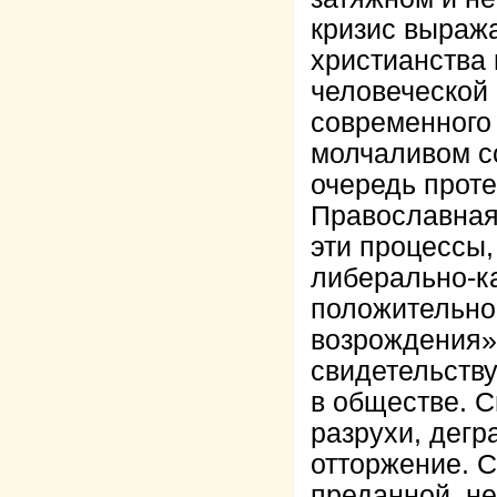
кризис выраж
христианства 
человеческой
современного 
молчаливом со
очередь проте
Православная
эти процессы
либерально-к
положительно
возрождения».
свидетельств
в обществе. 
разрухи, дег
отторжение. 
преданной, не