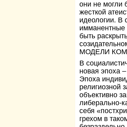
они не могли 
жесткой атеи
идеологии. В
имманентные 
быть раскрыт
созидательно
МОДЕЛИ КОМ
В социалисти
новая эпоха
Эпоха индиви
религиозной з
объективно з
либерально-к
себя «постхр
грехом в тако
безраздельно 