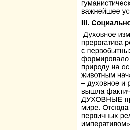
гуманистичес
важнейшее ус
III. Социаль
Духовное изм
прерогатива р
с первобытных
формировало 
природу на о
животным нач
– духовное и 
вышла фактич
ДУХОВНЫЕ пре
мире. Отсюда 
первичных рел
императивом»