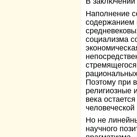
В заключении 
Наполнение с
содержанием н
средневековы
социализма со
экономическа
непосредств
стремящегося
рациональных
Поэтому при 
религиозные 
века остается
человеческой
Но не линейн
научного пози