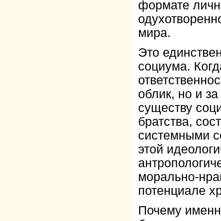
формате лично
одухотворенно
мира.
Это единстве
социума. Ког
ответственнос
облик, но и з
существу соц
братства, сос
системными с
этой идеологи
антропологиче
морально-нра
потенциале хр
Почему именно