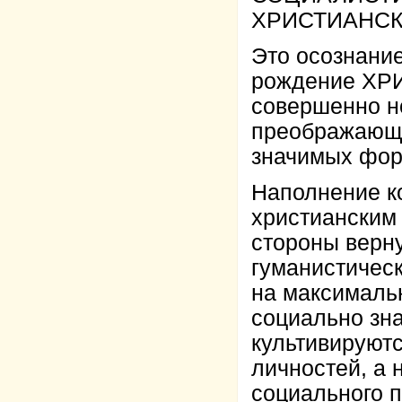
ХРИСТИАНСК
Это осознани
рождение ХР
совершенно н
преображающе
значимых фор
Наполнение к
христианским
стороны верну
гуманистическ
на максимальн
социально зн
культивируют
личностей, а
социального п