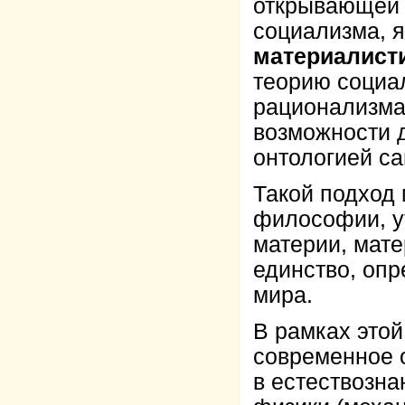
открывающей 
социализма, 
материалист
теорию социал
рационализма
возможности д
онтологией с
Такой подход 
философии, у
материи, мате
единство, оп
мира.
В рамках этой
современное о
в естествозна