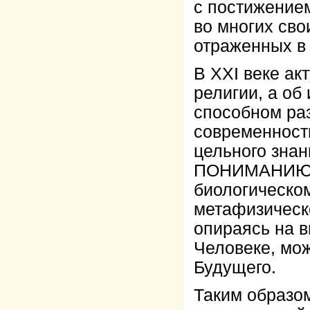
с постижение
во многих св
отраженных в 
В XXI веке ак
религии, а об
способном ра
современност
цельного зна
ПОНИМАНИЮ Ч
биологическо
метафизическ
опираясь на 
Человеке, мо
Будущего.
Таким образо