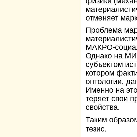
физики (механ
материалисти
отменяет марк
Проблема марк
материалисти
МАКРО-социал
Однако на МИ
субъектом ис
котором факти
онтологии, д
Именно на эт
теряет свои 
свойства.
Таким образо
тезис.