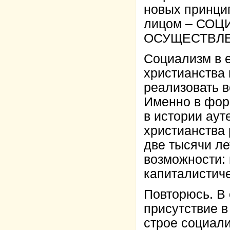
новых принци
лицом – СО
ОСУЩЕСТВЛЕ
Социализм в е
христианства 
реализовать в
Именно в фор
в истории аут
христианства
две тысячи ле
возможности: 
капиталистич
Повторюсь. В 
присутствие в
строе социал