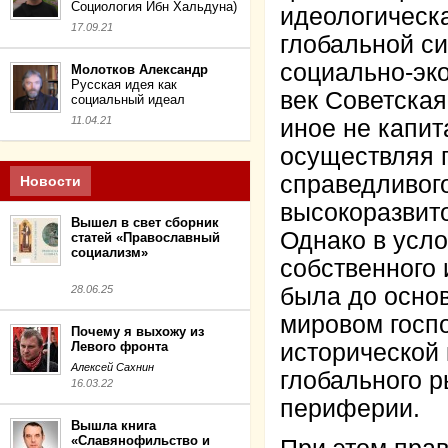
Социология Ибн Хальдуна)
идеологичес
17.09.21
глобальной с
социально-эк
Молотков Александр
Русская идея как
век Советская
социальный идеал
11.04.21
иное не капит
осуществляя 
справедливого
Новости
высокоразви
Вышел в свет сборник
Однако в усл
статей «Православный
социализм»
собственного 
28.06.25
была до осно
мировом госпо
Почему я выхожу из
Левого фронта
исторической 
Алексей Сахнин
глобального р
16.03.22
периферии.
Вышла книга
«Славянофильство и