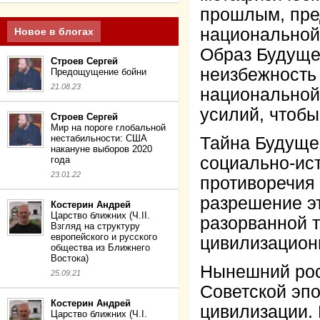
прошлым, пре
национальной
Новое в блогах
Образ Будуще
Строев Сергей
неизбежность 
Предощущение бойни
21.08.23
национальной
усилий, чтобы
Строев Сергей
Мир на пороге глобальной
нестабильности: США
Тайна Будуще
накануне выборов 2020
социально-ис
года
23.01.22
противоречия 
разрешение эт
Костерин Андрей
Царство ближних (Ч.II.
разорванной 
Взгляд на структуру
европейского и русского
цивилизацион
общества из Ближнего
Востока)
Нынешний рос
25.09.21
Советской эпо
Костерин Андрей
цивилизации.
Царство ближних (Ч.I.