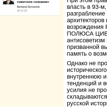
При этом пра
советское сознание»
власть в 93-м
Валерий Бухвалов
28.12.20
разграбление 
архитекторов 
возрождения
ПОЛЮСА ЦИВИ
антисоветизм
призванной в
память о возм
Однако не пр
историческог
внутреннюю и
тенденций и 
усилия не пр
складываются
русской истор