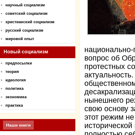
научный социализм
советский социализм
христианский социализм
русский социализм
мировой опыт
национально-п
Новый социализм
вопрос об Об
предпосылки
протестных с
теория
актуальность.
идеология
общественном
политика
десакрализаци
экономика
нынешнего ре
практика
свою основу 
этот режим не
исторической
Наши книги
полностью себ