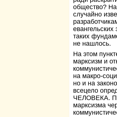
общество? На 
случайно изв
разработчика
евангельских 
таких фундам
не нашлось.
На этом пункт
марксизм и от
коммунистичес
на макро-соц
но и на закон
всецело оп
ЧЕЛОВЕКА. П
марксизма че
коммунистиче