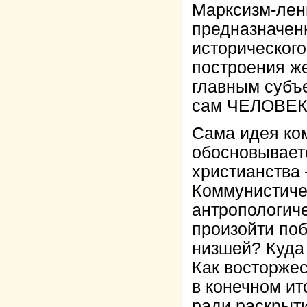
Марксизм-лен
предназначен
исторического
построения же
главным субъ
сам ЧЕЛОВЕК,
Сама идея ко
обосновываетс
христианства 
Коммунистиче
антропологич
произойти по
низшей? Куда 
Как восторжес
в конечном и
ради раскрыти