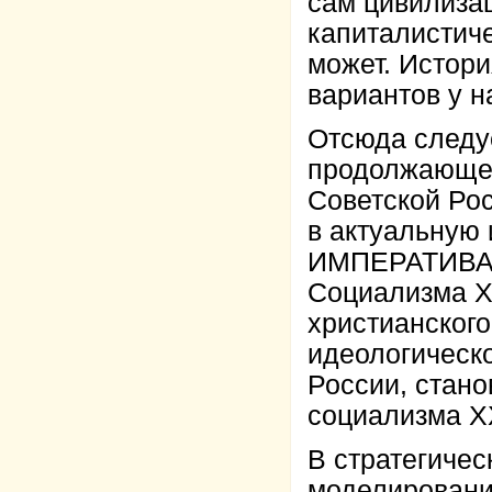
сам цивилиза
капиталистич
может. Истори
вариантов у н
Отсюда следуе
продолжающей
Советской Ро
в актуальну
ИМПЕРАТИВА в
Социализма XX
христианског
идеологическ
России, стан
социализма XX
В стратегичес
моделирован