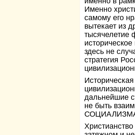
именно в рам
Именно христ
самому его нр
вытекает из д
тысячелетие 
историческое 
здесь не слу
стратегия Рос
цивилизацион
Историческая 
цивилизационн
дальнейшие с
не быть взаи
СОЦИАЛИЗМА
Христианство 
затяжном и не