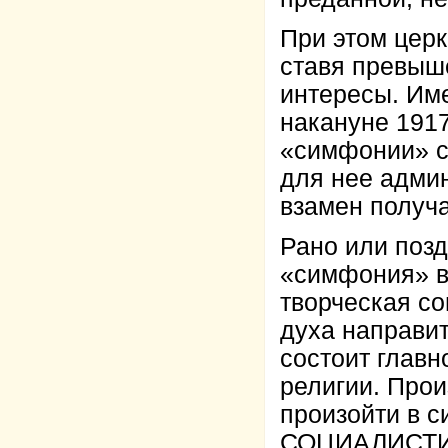
При этом церк
ставя превыш
интересы. Име
накануне 191
«симфонии» с
для нее адми
взамен получ
Рано или позд
«симфония» в
творческая с
духа направит
состоит глав
религии. Прои
произойти в с
СОЦИАЛИСТИ