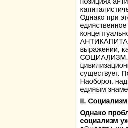
позициях ант
капиталистич
Однако при эт
единственное 
концептуально
АНТИКАПИТАЛ
выражении, как
СОЦИАЛИЗМ. 
цивилизацион
существует. 
Наоборот, над
единым знаме
II. Социализм
Однако пробл
социализм уж