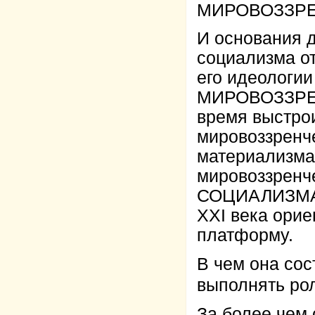
МИРОВОЗЗРЕ
И основания д
социализма о
его идеологи
МИРОВОЗЗРЕН
время выстро
мировоззренч
материализма
мировоззренч
СОЦИАЛИЗМА 
XXI века ори
платформу.
В чем она сос
выполнять ро
За более чем