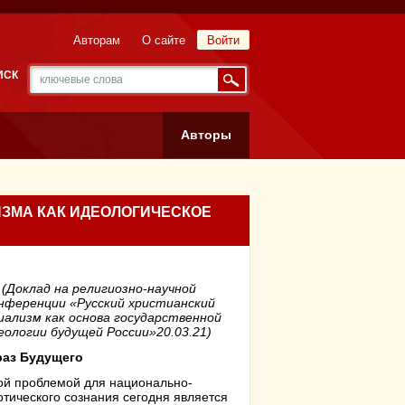
Авторам
О сайте
Войти
ИСК
Авторы
ИЗМА КАК ИДЕОЛОГИЧЕСКОЕ
(Доклад на религиозно-научной
нференции «Русский христианский
иализм как основа государственной
еологии будущей России»20.03.21)
браз Будущего
ой проблемой для национально-
отического сознания сегодня является