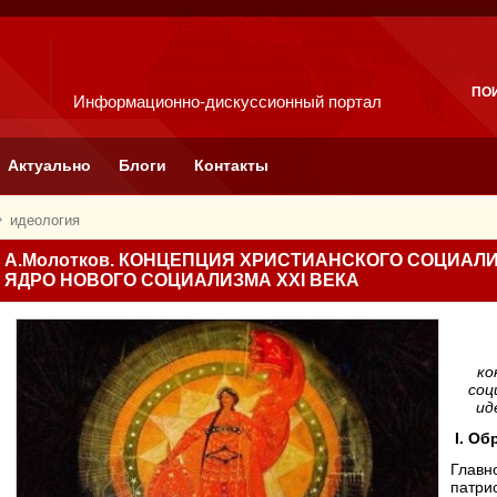
ПО
Информационно-дискуссионный портал
Актуально
Блоги
Контакты
идеология
А.Молотков. КОНЦЕПЦИЯ ХРИСТИАНСКОГО СОЦИАЛ
ЯДРО НОВОГО СОЦИАЛИЗМА XXI ВЕКА
ко
соц
ид
I. О
Главн
патри