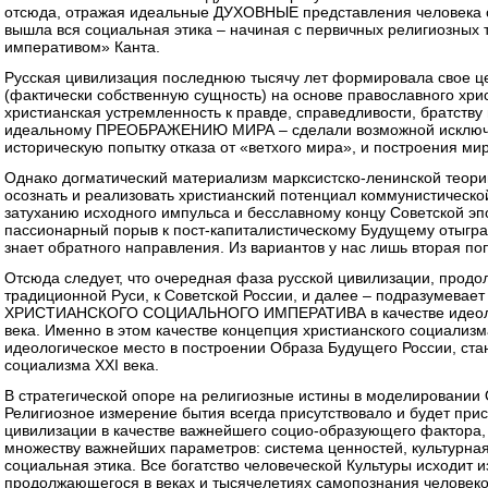
отсюда, отражая идеальные ДУХОВНЫЕ представления человека о
вышла вся социальная этика – начиная с первичных религиозных т
императивом» Канта.
Русская цивилизация последнюю тысячу лет формировала свое ц
(фактически собственную сущность) на основе православного хри
христианская устремленность к правде, справедливости, братству и
идеальному ПРЕОБРАЖЕНИЮ МИРА – сделали возможной исключ
историческую попытку отказа от «ветхого мира», и построения
Однако догматический материализм марксистско-ленинской теории
осознать и реализовать христианский потенциал коммунистической 
затуханию исходного импульса и бесславному концу Советской эп
пассионарный порыв к пост-капиталистическому Будущему отыгран
знает обратного направления. Из вариантов у нас лишь вторая по
Отсюда следует, что очередная фаза русской цивилизации, продо
традиционной Руси, к Советской России, и далее – подразумевае
ХРИСТИАНСКОГО СОЦИАЛЬНОГО ИМПЕРАТИВА в качестве идеолог
века. Именно в этом качестве концепция христианского социализ
идеологическое место в построении Образа Будущего России, ст
социализма XXI века.
В стратегической опоре на религиозные истины в моделирован
Религиозное измерение бытия всегда присутствовало и будет прис
цивилизации в качестве важнейшего социо-образующего фактора,
множеству важнейших параметров: система ценностей, культурная
социальная этика. Все богатство человеческой Культуры исходит и
продолжающегося в веках и тысячелетиях самопознания человек