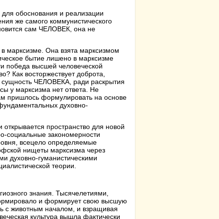
 для обоснования и реализации
ения же самого коммунистического
новится сам ЧЕЛОВЕК, она не
 в марксизме. Она взята марксизмом
ическое бытие лишено в марксизме
ти победа высшей человеческой
во? Как восторжествует доброта,
ая сущность ЧЕЛОВЕКА, ради раскрытия
сы у марксизма нет ответа. Не
ам пришлось формулировать на основе
х фундаментальных духовно-
 и открывается пространство для новой
кро-социальные закономерности
уровня, всецело определяемые
кой нищеты марксизма через
ми духовно-гуманистическими
циалистической теории.
гиозного знания. Тысячелетиями,
формировало и формирует свою высшую
 с животным началом, и взращивая
овеческая культура вышла фактически