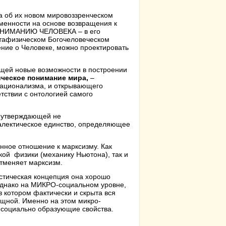
 а об их новом мировоззренческом
менности на основе возвращения к
ПОНИМАНИЮ ЧЕЛОВЕКА – в его
тафизическом Богочеловеческом
ение о Человеке, можно проектировать
ющей новые возможности в построении
ческое понимание мира,
–
рационализма, и открывающего
тствии с онтологией самого
, утверждающей не
иалектическое единство, определяющее
нное отношение к марксизму. Как
кой физики (механику Ньютона), так и
отменяет марксизм.
истическая концепция она хорошо
Однако на МИКРО-социальном уровне,
 котором фактически и скрыта вся
ощной. Именно на этом микро-
 социально образующие свойства.