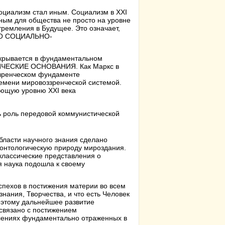
социализм стал иным. Социализм в XXI
нным для общества не просто на уровне
тремления в Будущее. Это означает,
ОГО СОЦИАЛЬНО-
открывается в фундаментальном
НЧЕСКИЕ ОСНОВАНИЯ. Как Маркс в
ззренческом фундаменте
ремени мировоззренческой системой.
ющую уровню XXI века
ь роль передовой коммунистической
бласти научного знания сделано
онтологическую природу мироздания.
лассические представления о
я наука подошла к своему
спехов в постижения материи во всем
нания, Творчества, и что есть Человек
Поэтому дальнейшее развитие
 связано с постижением
влениях фундаментально отраженных в