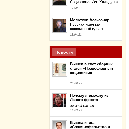
Социология Ибн Хальдуна)
17.09.21
Молотков Александр
Русская идея как
социальный идеал
11.04.21
Новости
Вышел в свет сборник
статей «Православный
социализм»
28.06.25
Почему я выхожу из
Левого фронта
Алексей Сахнин
16.03.22
Вышла книга
«Славянофильство и