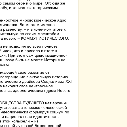
 самом себе и о мире. Отсюда же
абу, и кончая «категорическим
енностное мировоззренческое ядро
стианства. Во многом именно
 равенству, – и в конечном итоге к
ительную по своим масштабам
 мира нового – КОММУНИСТИЧЕСКОГО.
 не позволил во всей полноте
идеи, что и привело в итоге к
охи. При этом сам цивилизационно-
 назад быть не может. История не
пытка.
лжающей свое развитие от
т возвращение в актуальную историю
ического драйвера Социализма XXI
ма находит свое центральное
ановясь идеологическим ядром Нового
ии ОБЩЕСТВА БУДУЩЕГО нет архаики.
утствовать в генезисе человеческой
 идеологически формируя социум по
 и национальная идентичность,
з этой колыбели – из
ом своей духовной Божественной