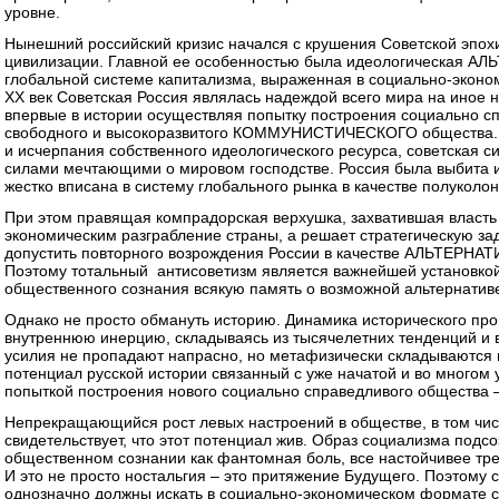
уровне.
Нынешний российский кризис начался с крушения Советской эпох
цивилизации. Главной ее особенностью была идеологическая 
глобальной системе капитализма, выраженная в социально-экон
XX век Советская Россия являлась надеждой всего мира на иное 
впервые в истории осуществляя попытку построения социально сп
свободного и высокоразвитого КОММУНИСТИЧЕСКОГО общества. 
и исчерпания собственного идеологического ресурса, советская 
силами мечтающими о мировом господстве. Россия была выбита и
жестко вписана в систему глобального рынка в качестве полукол
При этом правящая компрадорская верхушка, захватившая власть 
экономическим разграбление страны, а решает стратегическую за
допустить повторного возрождения России в качестве АЛЬТЕ
Поэтому тотальный антисоветизм является важнейшей установкой
общественного сознания всякую память о возможной альтернатив
Однако не просто обмануть историю. Динамика исторического п
внутреннюю инерцию, складываясь из тысячелетних тенденций и 
усилия не пропадают напрасно, но метафизически складываются 
потенциал русской истории связанный с уже начатой и во многом
попыткой построения нового социально справедливого общества 
Непрекращающийся рост левых настроений в обществе, в том чис
свидетельствует, что этот потенциал жив. Образ социализма подсо
общественном сознании как фантомная боль, все настойчивее тр
И это не просто ностальгия – это притяжение Будущего. Поэтому
однозначно должны искать в социально-экономическом формате