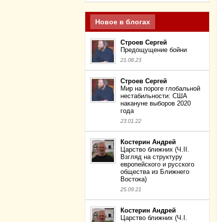
Новое в блогах
Строев Сергей
Предощущение бойни
21.08.23
Строев Сергей
Мир на пороге глобальной
нестабильности: США
накануне выборов 2020
года
23.01.22
Костерин Андрей
Царство ближних (Ч.II.
Взгляд на структуру
европейского и русского
общества из Ближнего
Востока)
25.09.21
Костерин Андрей
Царство ближних (Ч.I.