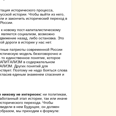
тация исторического процесса,
усской истории. Чтобы выйти из него,
ли и закончить исторический переход в
России.
 к новому пост-капиталистическому
является социализм, возможно
движение назад, либо остановка. Это
й дороги в истории у нас нет.
естные патриоты современной России
истическую модель безоговорочно и
 то единственное понятие, которое
ТИКАПИТАЛИЗМ в содержательном
ИАЛИЗМ. Других понятий для
твует. Поэтому не надо бояться слова
згласив единым знаменем спасения и
 никому не интересен:
ни политикам,
работанный этап истории, так или иначе
сторического перехода. Чтобы
увидели в нем Будущее, он должен
 образом, мы приходим к формуле: