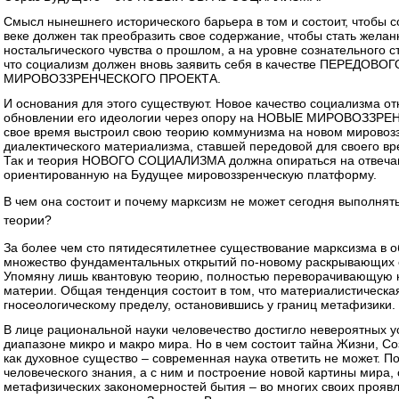
Смысл нынешнего исторического барьера в том и состоит, чтобы 
веке должен так преобразить свое содержание, чтобы стать жела
ностальгического чувства о прошлом, а на уровне сознательного с
что социализм должен вновь заявить себя в качестве ПЕРЕДОВ
МИРОВОЗЗРЕНЧЕСКОГО ПРОЕКТА.
И основания для этого существуют. Новое качество социализма 
обновлении его идеологии через опору на НОВЫЕ МИРОВОЗЗРЕ
свое время выстроил свою теорию коммунизма на новом мирово
диалектического материализма, ставшей передовой для своего в
Так и теория НОВОГО СОЦИАЛИЗМА должна опираться на отвеча
ориентированную на Будущее мировоззренческую платформу.
В чем она состоит и почему марксизм не может сегодня выполнят
теории?
За более чем сто пятидесятилетнее существование марксизма в о
множество фундаментальных открытий по-новому раскрывающих 
Упомяну лишь квантовую теорию, полностью переворачивающую к
материи. Общая тенденция состоит в том, что материалистическа
гносеологическому пределу, остановившись у границ метафизики.
В лице рациональной науки человечество достигло невероятных у
диапазоне микро и макро мира. Но в чем состоит тайна Жизни, Соз
как духовное существо – современная наука ответить не может. 
человеческого знания, а с ним и построение новой картины мира,
метафизических закономерностей бытия – во многих своих проя