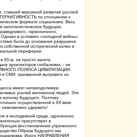
и, ставшей вершиной развития русской
АЛЬТЕРНАТИВНОСТЬ по отношению к
омическом формате социализма. Весь
не капиталистическое Будущее,
раведливого, гармоничного,
Однако в условиях «холодной войны»
система была до основания разрушена
з собственной исторической колеи и
ониальной периферии.
в 93-м, не просто занята
дачу архитекторов глобализма – не
РНАТИВНОГО ПОЛЮСА ЦИВИЛИЗАЦИИ.
 в СМИ, призванной вытравить из
е.
роцесса имеет непреодолимую
волевых усилий миллионов людей. Эти
в копилку Будущего. Поэтому
 успешно осуществленной в XX веке
– невозможно сдержать!
ле в молодежной среде, однозначно
знательно присутствует в
ебующая восстановления утраченного.
 существо Образа Будущего мы
 социализма. Иного НАПРАВЛЕНИЯ