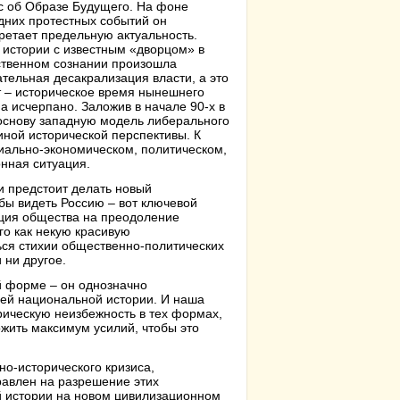
с об Образе Будущего. На фоне
дних протестных событий он
ретает предельную актуальность.
 истории с известным «дворцом» в
твенном сознании произошла
ательная десакрализация власти, а это
т – историческое время нынешнего
а исчерпано. Заложив в начале 90-х в
основу западную модель либерального
иной исторической перспективы. К
иально-экономическом, политическом,
нная ситуация.
и предстоит делать новый
бы видеть Россию – вот ключевой
ация общества на преодоление
го как некую красивую
ться стихии общественно-политических
 ни другое.
й форме – он однозначно
й национальной истории. И наша
ическую неизбежность в тех формах,
ожить максимум усилий, чтобы это
о-исторического кризиса,
равлен на разрешение этих
й истории на новом цивилизационном