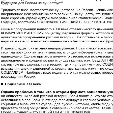
Будущего для России не существует!
Тридцатилетнее постсоветское существование России – лишь ими
инерционное исчерпание былого величия. По существу это тупик р
надо сбросить удавку чуждой либерально-капиталистической моде
Будущее, восстановив СОЦИАЛИСТИЧЕСКИЙ ВЕКТОР РАЗВИТИЯ 
Лишь в продолжении начатого в XX веке стратегического движения
КОММУНИСТИЧЕСКОМУ обществу, первичной формой которого и 
аутентичное продолжение русской истории. Все остальное – либо 
надо осознать со всей ответственностью и бесповоротностью. Друго
И здесь следует снять одно недоразумение. Практически все изв
стоят на позициях антикапитализма, отрицая либерально-капитал
единодушно. Однако при этом почему-то стесняются использовать
диалектически и концептуально отрицает капитализм. Ведь АН
системном выражении, как в теории, так и на практике – это СОЦ
выражения цивилизационной альтернативы капитализму – не сущес
СОЦИАЛИЗМ! Наоборот, надо поднять его как можно выше, прово
возрождения России.
II. Социализм XXI века
Однако проблема в том, что
в старом формате социализм уже
ни обществу, ни самой русской истории. Всем понятно, что это от
оставшийся в прошлом. И отсюда формулируем главное условие и
социализм вновь стал актуален для русской истории, чтобы люди 
предстать перед обществом в совершенно новом качестве. Таким
Образ Будущего – это НОВЫЙ ОБРАЗ СОЦИАЛИЗМА.