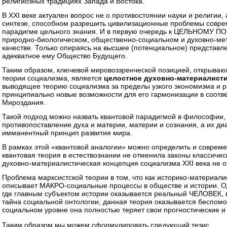
религиозных традициях Запада и Востока.
В XXI веке актуален вопрос не о противостоянии науки и религии,
синтезе, способном разрешить цивилизационные проблемы совре
парадигме цельного знания. И в первую очередь к ЦЕЛЬНОМУ 
природно-биологическом, общественно-социальном и духовно-ме
качестве. Только опираясь на высшее (потенциальное) представл
адекватное ему Общество Будущего.
Таким образом, ключевой мировоззренческой позицией, открыва
теории социализма, является
целостное духовно-материалисти
выводящее теорию социализма за пределы узкого экономизма и 
принципиально новые возможности для его гармонизации в соотве
Мироздания.
Такой подход можно назвать квантовой парадигмой в философии
противопоставление духа и материи, материи и сознания, а их д
имманентный принцип развития мира.
В рамках этой «квантовой аналогии» можно определить и совреме
квантовая теория в естествознании не отменила законы классичес
духовно-материалистическая концепция социализма XXI века не 
Проблема марксистской теории в том, что как историко-материал
описывает МАКРО-социальные процессы в обществе и истории. 
где главным субъектом истории оказывается реальный ЧЕЛОВЕК, в
тайна социальной онтологии, данная теория оказывается беспом
социальном уровне она полностью теряет свои прогностические и
Таким образом мы можем сформулировать следующий тезис.