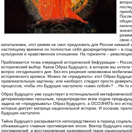
вопро
после
приоб
После
общес
оконч
значи
режим
свою 
капитализма, этот режим не смог предложить для России никакой 
настоящему времени он полностью себя дискредитировал – в соц
культурном и нравственном отношении. На горизонте – революцио
Приближается точка очередной исторической бифуркации – Росси
исторический выбор. Каков Образ Будущего, в котором мы хотели 
вопрос сегодняшнего дня. Без его решения невозможна мобилиз
исторического кризиса. Можно ли «придумать» этот Образ Будуще
привлекательную картинку; или наоборот, следует просто довери
процессов, чтобы это Будущее наступило «само собой»? …Ни то и
Образ Будущего уже существует в потенциальной метафизическо
детерминирован прошлым, предопределен всем ходом предыдуще
задача не «придумывать» Образ Будущего, а ОСОЗНАТЬ его истор
которые диктует матрица национальной истории. И осознав, прил
Будущее наступило.
Тайна Будущего раскрывается непосредственно в период социальн
обнажающего главные противоречия эпохи. Вектор Будущего нап
противоречий, и восстановление разорванной ткани национально