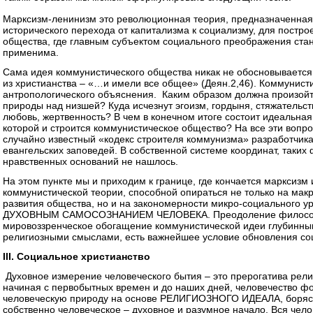
Марксизм-ленинизм это революционная теория, предназначенная
исторического перехода от капитализма к социализму, для постро
общества, где главным субъектом социального преображения ста
применима.
Сама идея коммунистического общества никак не обосновывается
из христианства – «…и имели все общее» (Деян.2,46). Коммунист
антропологического объяснения. Каким образом должна произой
природы над низшей? Куда исчезнут эгоизм, гордыня, стяжательст
любовь, жертвенность? В чем в конечном итоге состоит идеальн
которой и строится коммунистическое общество? На все эти вопро
случайно известный «кодекс строителя коммунизма» разработчик
евангельских заповедей. В собственной системе координат, таки
нравственных оснований не нашлось.
На этом пункте мы и приходим к границе, где кончается марксизм
коммунистической теории, способной опираться не только на ма
развития общества, но и на закономерности микро-социального 
ДУХОВНЫМ САМОСОЗНАНИЕМ ЧЕЛОВЕКА. Преодоление философс
мировоззренческое обогащение коммунистической идеи глубинны
религиозными смыслами, есть важнейшее условие обновления со
III. Социальное христианство
Духовное измерение человеческого бытия – это прерогатива рели
начиная с первобытных времен и до наших дней, человечество 
человеческую природу на основе РЕЛИГИОЗНОГО ИДЕАЛА, борясь
собственно человеческое – духовное и разумное начало. Вся чел