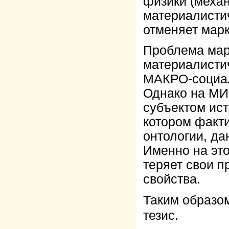
физики (механ
материалисти
отменяет марк
Проблема марк
материалисти
МАКРО-социал
Однако на МИ
субъектом ис
котором факти
онтологии, д
Именно на эт
теряет свои 
свойства.
Таким образо
тезис.