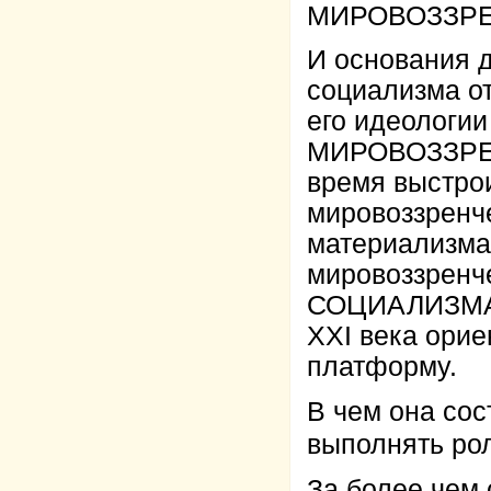
МИРОВОЗЗРЕ
И основания д
социализма о
его идеологи
МИРОВОЗЗРЕН
время выстро
мировоззренч
материализма
мировоззренч
СОЦИАЛИЗМА 
XXI века ори
платформу.
В чем она сос
выполнять ро
За более чем