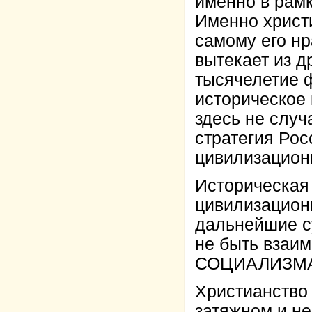
именно в рам
Именно христ
самому его нр
вытекает из д
тысячелетие 
историческое 
здесь не слу
стратегия Рос
цивилизацион
Историческая 
цивилизационн
дальнейшие с
не быть взаи
СОЦИАЛИЗМА
Христианство 
затяжном и не