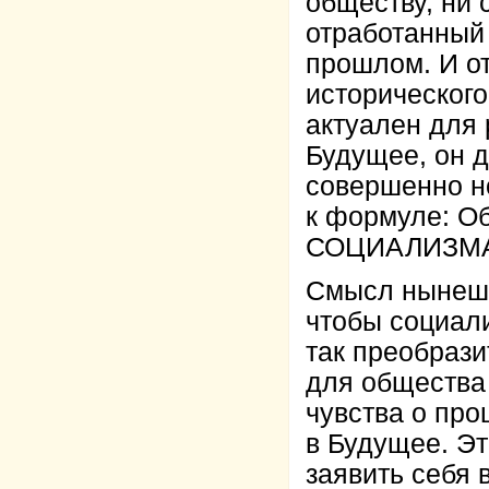
обществу, ни 
отработанный 
прошлом. И о
исторического
актуален для 
Будущее, он 
совершенно н
к формуле: О
СОЦИАЛИЗМ
Смысл нынешне
чтобы социал
так преобрази
для общества 
чувства о про
в Будущее. Эт
заявить себ