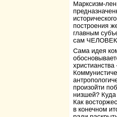
Марксизм-лен
предназначен
исторического
построения же
главным субъ
сам ЧЕЛОВЕК,
Сама идея ко
обосновываетс
христианства 
Коммунистиче
антропологич
произойти по
низшей? Куда 
Как восторжес
в конечном и
ради раскрыти