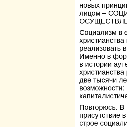
новых принци
лицом – СО
ОСУЩЕСТВЛЕ
Социализм в е
христианства 
реализовать в
Именно в фор
в истории аут
христианства
две тысячи ле
возможности: 
капиталистич
Повторюсь. В 
присутствие в
строе социал