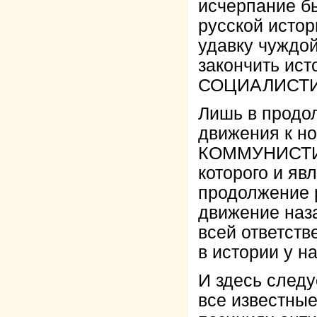
исчерпание бы
русской истор
удавку чуждо
закончить ист
СОЦИАЛИСТИ
Лишь в продол
движения к н
КОММУНИСТИЧ
которого и яв
продолжение р
движение наза
всей ответств
в истории у на
И здесь следу
все известные