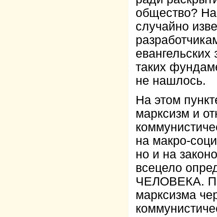
общество? На 
случайно изв
разработчика
евангельских 
таких фундам
не нашлось.
На этом пункт
марксизм и от
коммунистичес
на макро-соц
но и на закон
всецело оп
ЧЕЛОВЕКА. П
марксизма че
коммунистиче