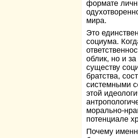
формате лично
одухотворенно
мира.
Это единстве
социума. Ког
ответственнос
облик, но и з
существу соц
братства, сос
системными с
этой идеологи
антропологиче
морально-нра
потенциале хр
Почему именно