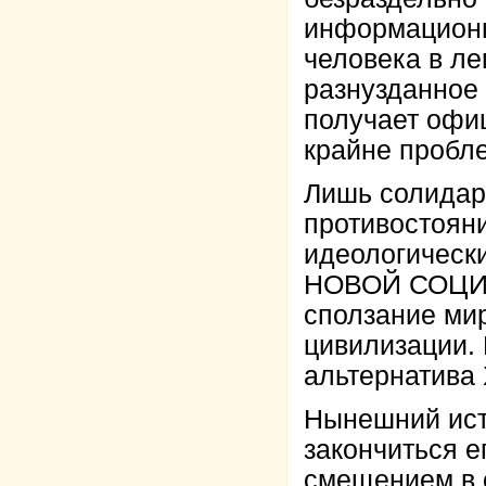
информационн
человека в ле
разнузданное 
получает офиц
крайне пробл
Лишь солидар
противостояни
идеологическ
НОВОЙ СОЦИА
сползание мир
цивилизации. 
альтернатив
Нынешний ист
закончиться 
смещением в 