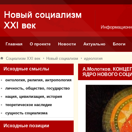
Информационн
Главная
О проекте
Новости
Актуально
Блоги
Социализм XXI век
Новый социализм
идеология
Исходные смыслы
А.Молотков. КОНЦ
ЯДРО НОВОГО СОЦИ
онтология, религия, антропология
личность, общество, государство
нация, цивилизация, история
теоретическое наследие
сущность социализма
Исходные позиции