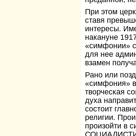
При этом церк
ставя превыш
интересы. Име
накануне 191
«симфонии» с
для нее адми
взамен получ
Рано или позд
«симфония» в
творческая с
духа направит
состоит глав
религии. Прои
произойти в с
СОЦИАЛИСТИ