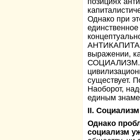
позициях ант
капиталистич
Однако при эт
единственное 
концептуально
АНТИКАПИТАЛ
выражении, как
СОЦИАЛИЗМ. 
цивилизацион
существует. 
Наоборот, над
единым знаме
II. Социализм
Однако пробл
социализм уж