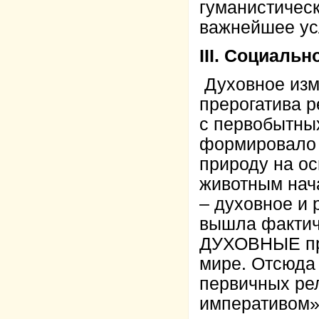
гуманистичес
важнейшее ус
III. Социаль
Духовное изм
прерогатива р
с первобытных
формировало 
природу на о
животным нач
– духовное и 
вышла фактич
ДУХОВНЫЕ пре
мире. Отсюда 
первичных рел
императивом»