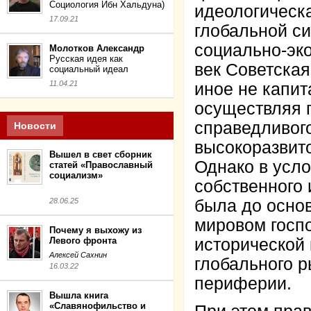
Социология Ибн Хальдуна)
идеологичес
17.09.21
глобальной с
социально-эк
Молотков Александр
Русская идея как
век Советская
социальный идеал
11.04.21
иное не капит
осуществляя 
справедливого
Новости
высокоразви
Вышел в свет сборник
Однако в усл
статей «Православный
социализм»
собственного 
28.06.25
была до осно
мировом госпо
Почему я выхожу из
Левого фронта
исторической 
Алексей Сахнин
глобального р
16.03.22
периферии.
Вышла книга
«Славянофильство и