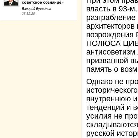
При этом пра
советское сознание»
власть в 93-м
Валерий Бухвалов
28.12.20
разграбление 
архитекторов 
возрождения
ПОЛЮСА ЦИВИ
антисоветизм
призванной в
память о возм
Однако не пр
историческог
внутреннюю и
тенденций и 
усилия не пр
складываются
русской истор