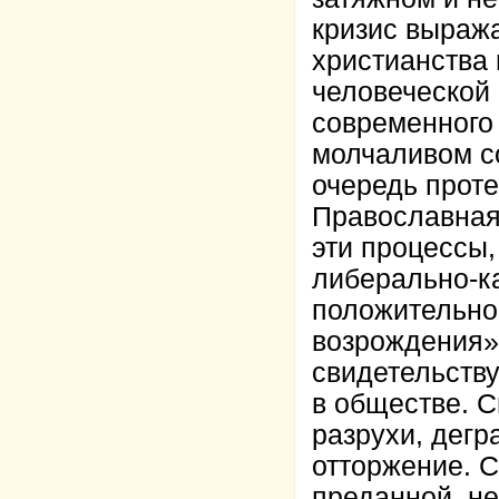
кризис выраж
христианства 
человеческой
современного 
молчаливом со
очередь проте
Православная
эти процессы
либерально-к
положительно
возрождения».
свидетельств
в обществе. 
разрухи, дег
отторжение. 
преданной, не