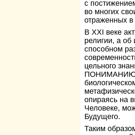
с постижение
во многих св
отраженных в 
В XXI веке ак
религии, а об
способном ра
современност
цельного зна
ПОНИМАНИЮ Ч
биологическо
метафизическ
опираясь на 
Человеке, мо
Будущего.
Таким образо