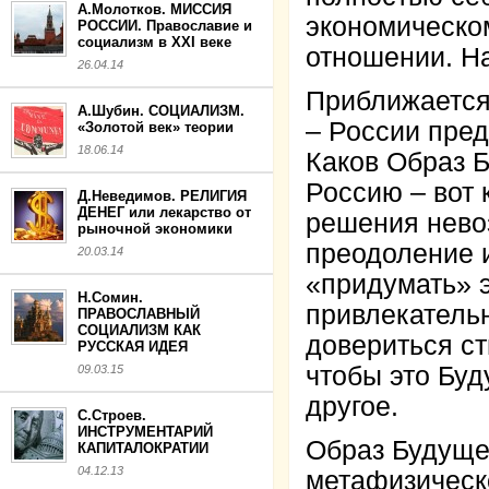
А.Молотков. МИССИЯ
экономическом
РОССИИ. Православие и
социализм в XXI веке
отношении. На
26.04.14
Приближается
А.Шубин. СОЦИАЛИЗМ.
– России пред
«Золотой век» теории
18.06.14
Каков Образ Б
Россию – вот 
Д.Неведимов. РЕЛИГИЯ
ДЕНЕГ или лекарство от
решения нево
рыночной экономики
преодоление 
20.03.14
«придумать» э
Н.Сомин.
привлекательн
ПРАВОСЛАВНЫЙ
СОЦИАЛИЗМ КАК
довериться с
РУССКАЯ ИДЕЯ
чтобы это Бу
09.03.15
другое.
С.Строев.
ИНСТРУМЕНТАРИЙ
Образ Будуще
КАПИТАЛОКРАТИИ
04.12.13
метафизическ