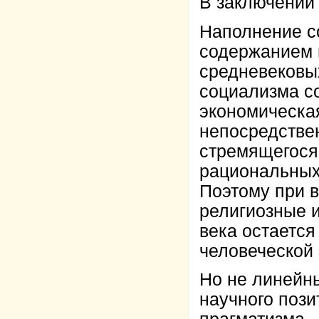
В заключении 
Наполнение с
содержанием н
средневековы
социализма со
экономическа
непосредств
стремящегося
рациональных
Поэтому при 
религиозные 
века остается
человеческой
Но не линейн
научного пози