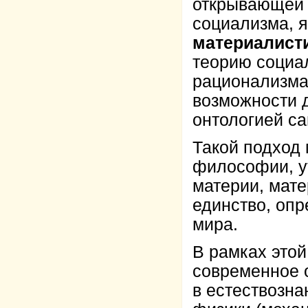
открывающей 
социализма, 
материалист
теорию социал
рационализма
возможности д
онтологией с
Такой подход 
философии, у
материи, мате
единство, оп
мира.
В рамках этой
современное о
в естествозна