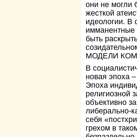
они не могли 
жесткой атеи
идеологии. В
имманентные 
быть раскрыт
созидательно
МОДЕЛИ КОМ
В социалисти
новая эпоха
Эпоха индиви
религиозной з
объективно з
либерально-к
себя «постхр
грехом в тако
безраздельно 