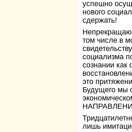
успешно осущ
нового социа
сдержать!
Непрекращающ
том числе в м
свидетельству
социализма п
сознании как
восстановлени
это притяжен
Будущего мы 
экономическо
НАПРАВЛЕНИЯ 
Тридцатилетн
лишь имитаци