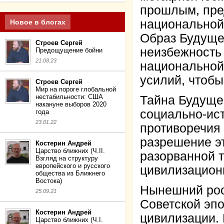
прошлым, пре
национальной
Новое в блогах
Образ Будуще
Строев Сергей
неизбежность 
Предощущение бойни
21.08.23
национальной
усилий, чтобы
Строев Сергей
Мир на пороге глобальной
нестабильности: США
Тайна Будуще
накануне выборов 2020
социально-ис
года
23.01.22
противоречия 
разрешение эт
Костерин Андрей
Царство ближних (Ч.II.
разорванной 
Взгляд на структуру
европейского и русского
цивилизацион
общества из Ближнего
Востока)
Нынешний рос
25.09.21
Советской эпо
Костерин Андрей
цивилизации.
Царство ближних (Ч.I.