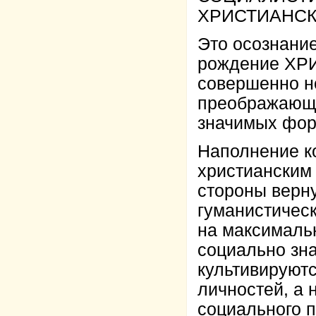
ХРИСТИАНСК
Это осознани
рождение ХР
совершенно н
преображающе
значимых фор
Наполнение к
христианским
стороны верну
гуманистическ
на максимальн
социально зн
культивируют
личностей, а
социального п