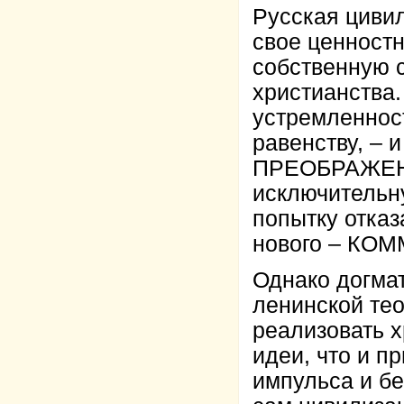
Русская циви
свое ценност
собственную 
христианства.
устремленност
равенству, – 
ПРЕОБРАЖЕНИ
исключительн
попытку отказ
нового – КО
Однако догма
ленинской тео
реализовать 
идеи, что и п
импульса и бе