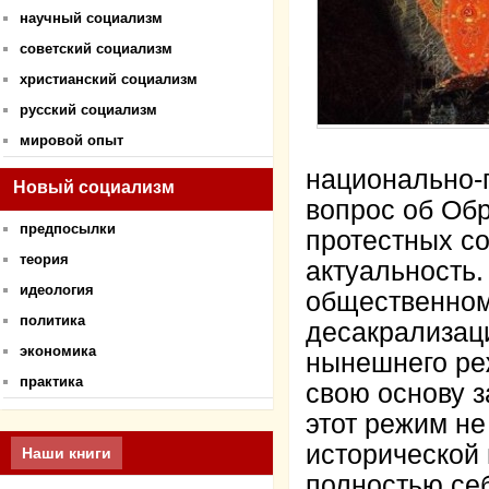
научный социализм
советский социализм
христианский социализм
русский социализм
мировой опыт
национально-п
Новый социализм
вопрос об Об
предпосылки
протестных с
теория
актуальность.
идеология
общественном
политика
десакрализаци
экономика
нынешнего ре
практика
свою основу 
этот режим не
исторической
Наши книги
полностью себ