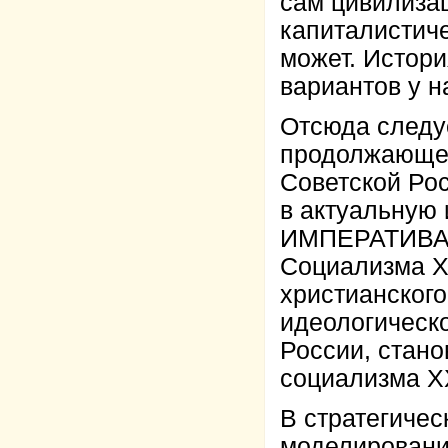
сам цивилиза
капиталистич
может. Истори
вариантов у н
Отсюда следуе
продолжающей
Советской Ро
в актуальну
ИМПЕРАТИВА в
Социализма XX
христианског
идеологическ
России, стан
социализма XX
В стратегичес
моделирован