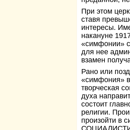
При этом церк
ставя превыш
интересы. Име
накануне 191
«симфонии» с
для нее адми
взамен получ
Рано или позд
«симфония» в
творческая с
духа направит
состоит глав
религии. Прои
произойти в с
СОЦИАЛИСТИ