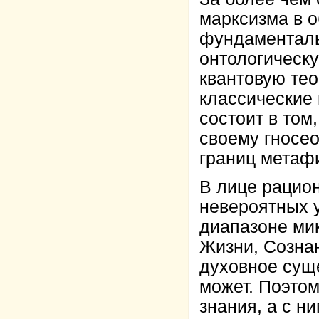
марксизма в о
фундаменталь
онтологическ
квантовую те
классические
состоит в том
своему гносео
границ метаф
В лице рацион
невероятных 
диапазоне мик
Жизни, Сознан
духовное суще
может. Поэто
знания, а с н