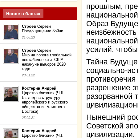
прошлым, пре
национальной
Новое в блогах
Образ Будуще
Строев Сергей
неизбежность 
Предощущение бойни
21.08.23
национальной
усилий, чтобы
Строев Сергей
Мир на пороге глобальной
нестабильности: США
Тайна Будуще
накануне выборов 2020
социально-ис
года
23.01.22
противоречия 
разрешение эт
Костерин Андрей
Царство ближних (Ч.II.
разорванной 
Взгляд на структуру
европейского и русского
цивилизацион
общества из Ближнего
Востока)
Нынешний рос
25.09.21
Советской эпо
Костерин Андрей
цивилизации.
Царство ближних (Ч.I.