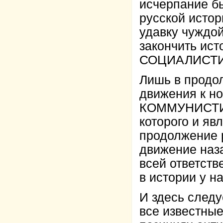
исчерпание бы
русской истор
удавку чуждо
закончить ист
СОЦИАЛИСТИ
Лишь в продол
движения к н
КОММУНИСТИЧ
которого и яв
продолжение р
движение наза
всей ответств
в истории у на
И здесь следу
все известные