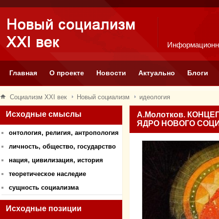
Информационн
Главная
О проекте
Новости
Актуально
Блоги
Социализм XXI век
Новый социализм
идеология
Исходные смыслы
А.Молотков. КОНЦ
ЯДРО НОВОГО СОЦИ
онтология, религия, антропология
личность, общество, государство
нация, цивилизация, история
теоретическое наследие
сущность социализма
Исходные позиции