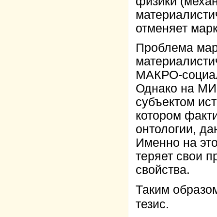
физики (механ
материалисти
отменяет марк
Проблема марк
материалисти
МАКРО-социал
Однако на МИ
субъектом ис
котором факти
онтологии, д
Именно на эт
теряет свои 
свойства.
Таким образо
тезис.