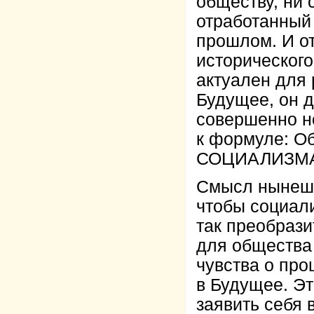
обществу, ни 
отработанный 
прошлом. И о
исторического
актуален для 
Будущее, он 
совершенно н
к формуле: О
СОЦИАЛИЗМ
Смысл нынешне
чтобы социал
так преобрази
для общества 
чувства о про
в Будущее. Эт
заявить себ