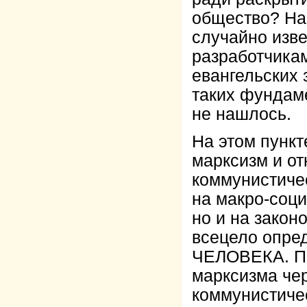
общество? На 
случайно изв
разработчика
евангельских 
таких фундам
не нашлось.
На этом пункт
марксизм и от
коммунистичес
на макро-соц
но и на закон
всецело оп
ЧЕЛОВЕКА. П
марксизма че
коммунистиче