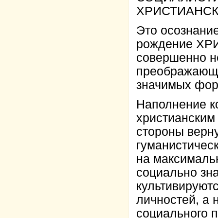
ХРИСТИАНСК
Это осознани
рождение ХР
совершенно н
преображающе
значимых фор
Наполнение к
христианским
стороны верну
гуманистическ
на максимальн
социально зн
культивируют
личностей, а
социального п