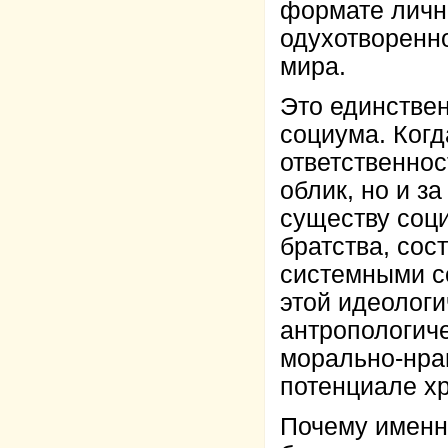
формате лично
одухотворенно
мира.
Это единстве
социума. Ког
ответственнос
облик, но и з
существу соц
братства, сос
системными с
этой идеологи
антропологиче
морально-нра
потенциале хр
Почему именно