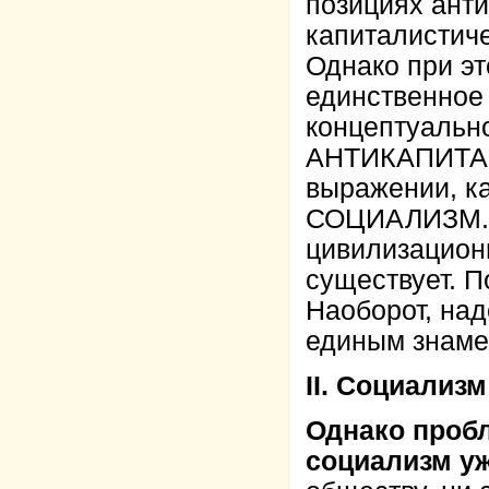
позициях ант
капиталистич
Однако при эт
единственное 
концептуально
АНТИКАПИТАЛ
выражении, как
СОЦИАЛИЗМ. 
цивилизацион
существует. 
Наоборот, над
единым знаме
II. Социализм
Однако пробл
социализм уж