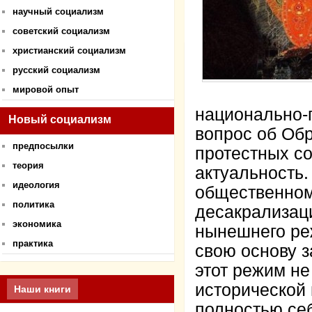
научный социализм
советский социализм
христианский социализм
русский социализм
мировой опыт
национально-п
Новый социализм
вопрос об Об
предпосылки
протестных с
теория
актуальность.
идеология
общественном
политика
десакрализаци
экономика
нынешнего ре
практика
свою основу 
этот режим не
исторической
Наши книги
полностью себ