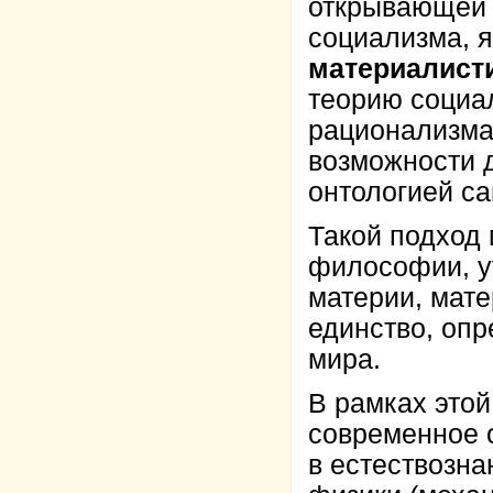
открывающей 
социализма, 
материалист
теорию социал
рационализма
возможности д
онтологией с
Такой подход 
философии, у
материи, мате
единство, оп
мира.
В рамках этой
современное о
в естествозна