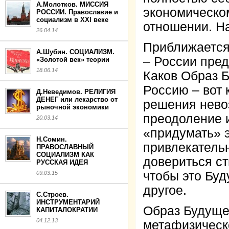
А.Молотков. МИССИЯ
экономическом
РОССИИ. Православие и
социализм в XXI веке
отношении. На
26.04.14
Приближается
А.Шубин. СОЦИАЛИЗМ.
– России пред
«Золотой век» теории
18.06.14
Каков Образ Б
Россию – вот 
Д.Неведимов. РЕЛИГИЯ
ДЕНЕГ или лекарство от
решения нево
рыночной экономики
преодоление 
20.03.14
«придумать» э
Н.Сомин.
привлекательн
ПРАВОСЛАВНЫЙ
СОЦИАЛИЗМ КАК
довериться с
РУССКАЯ ИДЕЯ
чтобы это Бу
09.03.15
другое.
С.Строев.
ИНСТРУМЕНТАРИЙ
Образ Будуще
КАПИТАЛОКРАТИИ
04.12.13
метафизическ