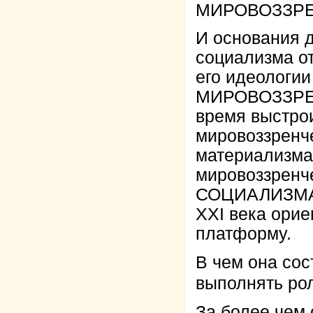
МИРОВОЗЗРЕ
И основания д
социализма о
его идеологи
МИРОВОЗЗРЕН
время выстро
мировоззренч
материализма
мировоззренч
СОЦИАЛИЗМА 
XXI века ори
платформу.
В чем она сос
выполнять ро
За более чем