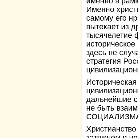
именно в рам
Именно христ
самому его нр
вытекает из д
тысячелетие 
историческое 
здесь не слу
стратегия Рос
цивилизацион
Историческая 
цивилизационн
дальнейшие с
не быть взаи
СОЦИАЛИЗМА
Христианство 
затяжном и не