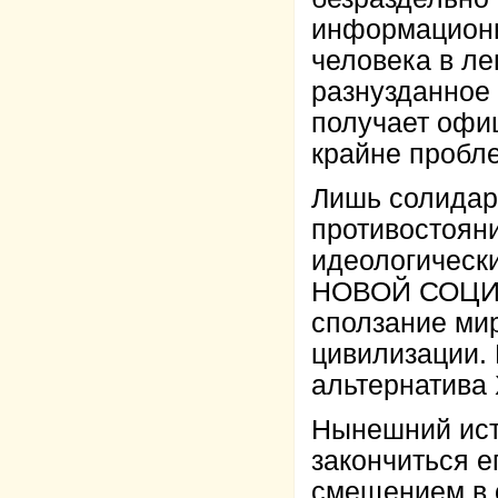
информационн
человека в ле
разнузданное 
получает офиц
крайне пробл
Лишь солидар
противостояни
идеологическ
НОВОЙ СОЦИА
сползание мир
цивилизации. 
альтернатив
Нынешний ист
закончиться 
смещением в 