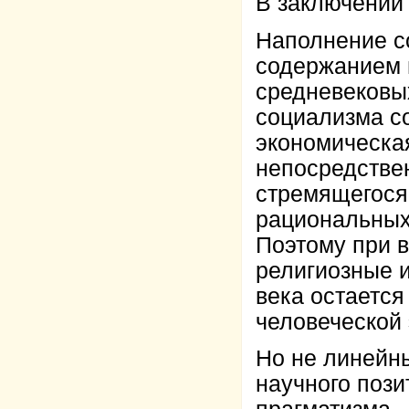
В заключении 
Наполнение с
содержанием н
средневековы
социализма со
экономическа
непосредств
стремящегося
рациональных
Поэтому при 
религиозные 
века остается
человеческой
Но не линейн
научного пози