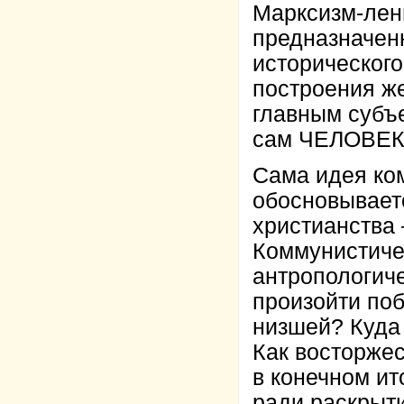
Марксизм-лен
предназначен
исторического
построения же
главным субъ
сам ЧЕЛОВЕК,
Сама идея ко
обосновываетс
христианства 
Коммунистиче
антропологич
произойти по
низшей? Куда 
Как восторжес
в конечном и
ради раскрыти