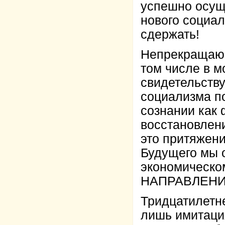
успешно осущ
нового социа
сдержать!
Непрекращающ
том числе в м
свидетельству
социализма п
сознании как
восстановлени
это притяжен
Будущего мы 
экономическо
НАПРАВЛЕНИЯ 
Тридцатилетн
лишь имитаци