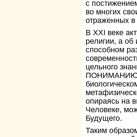
с постижение
во многих св
отраженных в 
В XXI веке ак
религии, а об
способном ра
современност
цельного зна
ПОНИМАНИЮ Ч
биологическо
метафизическ
опираясь на 
Человеке, мо
Будущего.
Таким образо