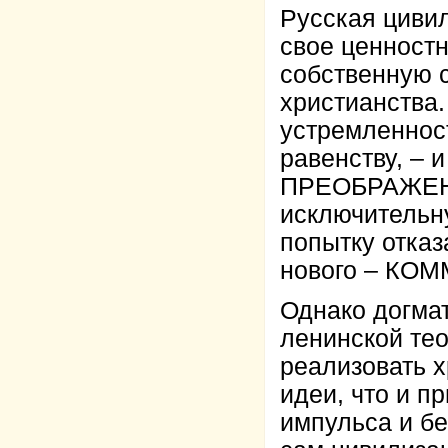
Русская циви
свое ценност
собственную 
христианства.
устремленност
равенству, – 
ПРЕОБРАЖЕНИ
исключительн
попытку отказ
нового – КО
Однако догма
ленинской тео
реализовать 
идеи, что и п
импульса и бе