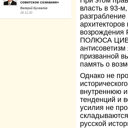
При этом пра
советское сознание»
власть в 93-м
Валерий Бухвалов
28.12.20
разграбление 
архитекторов 
возрождения
ПОЛЮСА ЦИВИ
антисоветизм
призванной в
память о возм
Однако не пр
историческог
внутреннюю и
тенденций и 
усилия не пр
складываются
русской истор