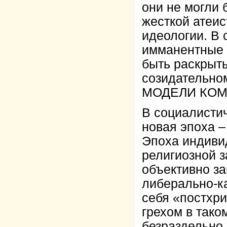
они не могли 
жесткой атеи
идеологии. В
имманентные 
быть раскрыт
созидательно
МОДЕЛИ КОМ
В социалисти
новая эпоха
Эпоха индиви
религиозной з
объективно з
либерально-к
себя «постхр
грехом в тако
безраздельно 