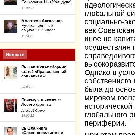
Социология Ибн Хальдуна)
идеологичес
17.09.21
глобальной с
социально-эк
Молотков Александр
Русская идея как
век Советская
социальный идеал
11.04.21
иное не капит
осуществляя 
справедливого
Новости
высокоразви
Вышел в свет сборник
Однако в усл
статей «Православный
социализм»
собственного 
28.06.25
была до осно
мировом госпо
Почему я выхожу из
Левого фронта
исторической 
Алексей Сахнин
глобального р
16.03.22
периферии.
Вышла книга
«Славянофильство и