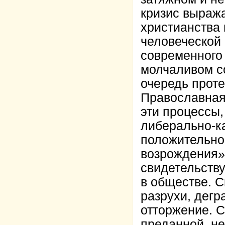
кризис выраж
христианства 
человеческой
современного 
молчаливом со
очередь проте
Православная
эти процессы
либерально-к
положительно
возрождения».
свидетельств
в обществе. 
разрухи, дег
отторжение. 
преданной, не