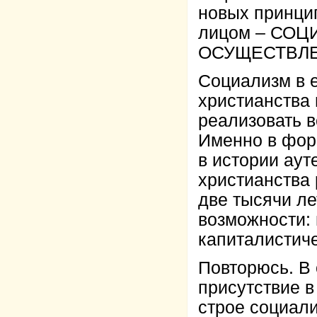
новых принци
лицом – СО
ОСУЩЕСТВЛЕ
Социализм в е
христианства 
реализовать в
Именно в фор
в истории аут
христианства
две тысячи ле
возможности: 
капиталистич
Повторюсь. В 
присутствие в
строе социал