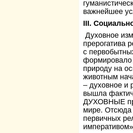
гуманистичес
важнейшее ус
III. Социаль
Духовное изм
прерогатива р
с первобытных
формировало 
природу на о
животным нач
– духовное и 
вышла фактич
ДУХОВНЫЕ пре
мире. Отсюда 
первичных рел
императивом»