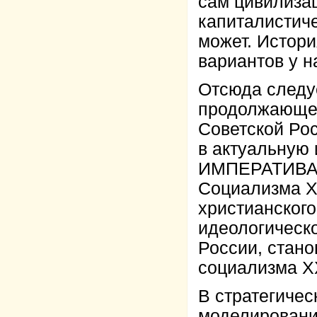
сам цивилиза
капиталистич
может. Истори
вариантов у н
Отсюда следуе
продолжающей
Советской Ро
в актуальну
ИМПЕРАТИВА в
Социализма XX
христианског
идеологическ
России, стан
социализма XX
В стратегичес
моделирован