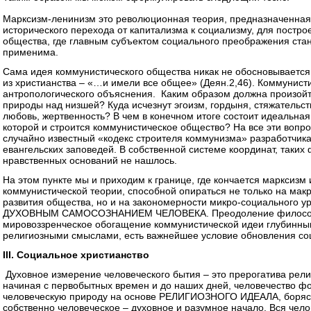
Марксизм-ленинизм это революционная теория, предназначенная
исторического перехода от капитализма к социализму, для постро
общества, где главным субъектом социального преображения ста
применима.
Сама идея коммунистического общества никак не обосновывается
из христианства – «…и имели все общее» (Деян.2,46). Коммунист
антропологического объяснения. Каким образом должна произой
природы над низшей? Куда исчезнут эгоизм, гордыня, стяжательст
любовь, жертвенность? В чем в конечном итоге состоит идеальн
которой и строится коммунистическое общество? На все эти вопро
случайно известный «кодекс строителя коммунизма» разработчик
евангельских заповедей. В собственной системе координат, таки
нравственных оснований не нашлось.
На этом пункте мы и приходим к границе, где кончается марксизм
коммунистической теории, способной опираться не только на ма
развития общества, но и на закономерности микро-социального 
ДУХОВНЫМ САМОСОЗНАНИЕМ ЧЕЛОВЕКА. Преодоление философс
мировоззренческое обогащение коммунистической идеи глубинны
религиозными смыслами, есть важнейшее условие обновления со
III. Социальное христианство
Духовное измерение человеческого бытия – это прерогатива рели
начиная с первобытных времен и до наших дней, человечество 
человеческую природу на основе РЕЛИГИОЗНОГО ИДЕАЛА, борясь
собственно человеческое – духовное и разумное начало. Вся чел