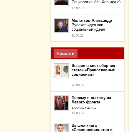
Социология Ибн Хальдуна)
17.09.21
Молотков Александр
Русская идея как
социальный идеал
11.04.21
Новости
Вышел в свет сборник
статей «Православный
социализм»
28.06.25
Почему я выхожу из
Левого фронта
Алексей Сахнин
16.03.22
Вышла книга
«Славянофильство и