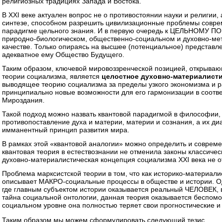
религиозных традициях Запада и Востока.
В XXI веке актуален вопрос не о противостоянии науки и религии,
синтезе, способном разрешить цивилизационные проблемы совре
парадигме цельного знания. И в первую очередь к ЦЕЛЬНОМУ 
природно-биологическом, общественно-социальном и духовно-ме
качестве. Только опираясь на высшее (потенциальное) представл
адекватное ему Общество Будущего.
Таким образом, ключевой мировоззренческой позицией, открыва
теории социализма, является
целостное духовно-материалисти
выводящее теорию социализма за пределы узкого экономизма и 
принципиально новые возможности для его гармонизации в соотве
Мироздания.
Такой подход можно назвать квантовой парадигмой в философии
противопоставление духа и материи, материи и сознания, а их д
имманентный принцип развития мира.
В рамках этой «квантовой аналогии» можно определить и совреме
квантовая теория в естествознании не отменила законы классичес
духовно-материалистическая концепция социализма XXI века не 
Проблема марксистской теории в том, что как историко-материал
описывает МАКРО-социальные процессы в обществе и истории. 
где главным субъектом истории оказывается реальный ЧЕЛОВЕК, в
тайна социальной онтологии, данная теория оказывается беспом
социальном уровне она полностью теряет свои прогностические и
Таким образом мы можем сформулировать следующий тезис.