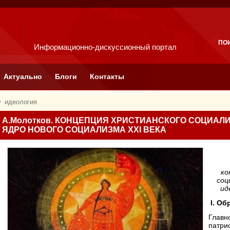
ПО
Информационно-дискуссионный портал
Актуально
Блоги
Контакты
идеология
А.Молотков. КОНЦЕПЦИЯ ХРИСТИАНСКОГО СОЦИАЛ
ЯДРО НОВОГО СОЦИАЛИЗМА XXI ВЕКА
ко
соц
ид
I. О
Главн
патри