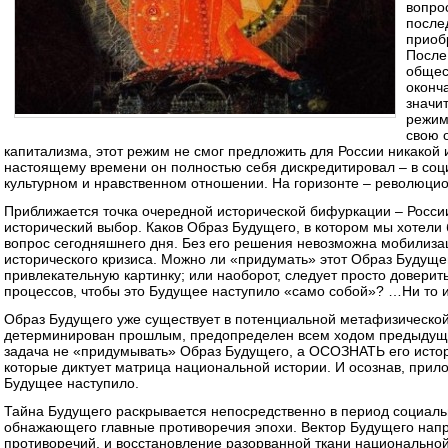
вопро
после
приоб
После
общес
оконч
значи
режим
свою 
капитализма, этот режим не смог предложить для России никакой 
настоящему времени он полностью себя дискредитировал – в соц
культурном и нравственном отношении. На горизонте – революцио
Приближается точка очередной исторической бифуркации – Росси
исторический выбор. Каков Образ Будущего, в котором мы хотели 
вопрос сегодняшнего дня. Без его решения невозможна мобилиз
исторического кризиса. Можно ли «придумать» этот Образ Будуще
привлекательную картинку; или наоборот, следует просто довери
процессов, чтобы это Будущее наступило «само собой»? …Ни то и
Образ Будущего уже существует в потенциальной метафизическо
детерминирован прошлым, предопределен всем ходом предыдуще
задача не «придумывать» Образ Будущего, а ОСОЗНАТЬ его истор
которые диктует матрица национальной истории. И осознав, прил
Будущее наступило.
Тайна Будущего раскрывается непосредственно в период социальн
обнажающего главные противоречия эпохи. Вектор Будущего нап
противоречий, и восстановление разорванной ткани национально