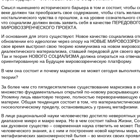
Смысл нынешнего исторического барьера в том и состоит, чтобы 
веке должен так преобразить свое содержание, чтобы стать жела
ностальгического чувства о прошлом, а на уровне сознательного с
что социализм должен вновь заявить себя в качестве ПЕРЕДОВ
МИРОВОЗЗРЕНЧЕСКОГО ПРОЕКТА.
И основания для этого существуют. Новое качество социализма 
обновлении его идеологии через опору на НОВЫЕ МИРОВОЗЗРЕ
свое время выстроил свою теорию коммунизма на новом мирово
диалектического материализма, ставшей передовой для своего в
Так и теория НОВОГО СОЦИАЛИЗМА должна опираться на отвеча
ориентированную на Будущее мировоззренческую платформу.
В чем она состоит и почему марксизм не может сегодня выполнят
теории?
За более чем сто пятидесятилетнее существование марксизма в о
множество фундаментальных открытий по-новому раскрывающих 
Упомяну лишь квантовую теорию, полностью переворачивающую к
материи. Общая тенденция состоит в том, что материалистическа
гносеологическому пределу, остановившись у границ метафизики.
В лице рациональной науки человечество достигло невероятных у
диапазоне микро и макро мира. Но в чем состоит тайна Жизни, Соз
как духовное существо – современная наука ответить не может. 
человеческого знания, а с ним и построение новой картины мира,
метафизических закономерностей бытия – во многих своих проя