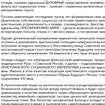
отсюда, отражая идеальные ДУХОВНЫЕ представления человека о
вышла вся социальная этика – начиная с первичных религиозных т
императивом» Канта.
Русская цивилизация последнюю тысячу лет формировала свое ц
(фактически собственную сущность) на основе православного хри
христианская устремленность к правде, справедливости, братству и
идеальному ПРЕОБРАЖЕНИЮ МИРА – сделали возможной исключ
историческую попытку отказа от «ветхого мира», и построения
Однако догматический материализм марксистско-ленинской теории
осознать и реализовать христианский потенциал коммунистической 
затуханию исходного импульса и бесславному концу Советской эп
пассионарный порыв к пост-капиталистическому Будущему отыгран
знает обратного направления. Из вариантов у нас лишь вторая по
Отсюда следует, что очередная фаза русской цивилизации, продо
традиционной Руси, к Советской России, и далее – подразумевае
ХРИСТИАНСКОГО СОЦИАЛЬНОГО ИМПЕРАТИВА в качестве идеолог
века. Именно в этом качестве концепция христианского социализ
идеологическое место в построении Образа Будущего России, ст
социализма XXI века.
В стратегической опоре на религиозные истины в моделирован
Религиозное измерение бытия всегда присутствовало и будет прис
цивилизации в качестве важнейшего социо-образующего фактора,
множеству важнейших параметров: система ценностей, культурная
социальная этика. Все богатство человеческой Культуры исходит и
продолжающегося в веках и тысячелетиях самопознания человек