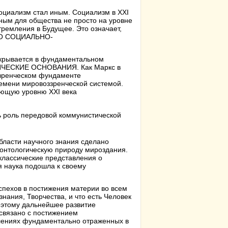
социализм стал иным. Социализм в XXI
нным для общества не просто на уровне
тремления в Будущее. Это означает,
ОГО СОЦИАЛЬНО-
открывается в фундаментальном
НЧЕСКИЕ ОСНОВАНИЯ. Как Маркс в
ззренческом фундаменте
ремени мировоззренческой системой.
ющую уровню XXI века
ь роль передовой коммунистической
бласти научного знания сделано
онтологическую природу мироздания.
лассические представления о
я наука подошла к своему
спехов в постижения материи во всем
нания, Творчества, и что есть Человек
Поэтому дальнейшее развитие
 связано с постижением
влениях фундаментально отраженных в