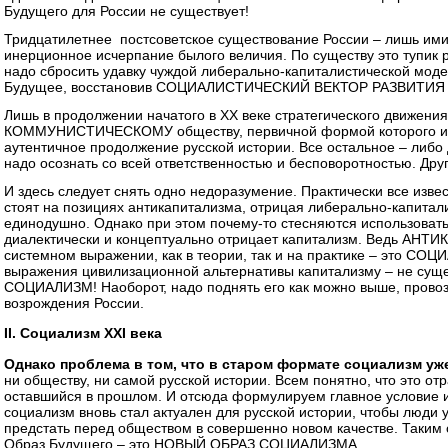
Будущего для России не существует!
Тридцатилетнее постсоветское существование России – лишь ими
инерционное исчерпание былого величия. По существу это тупик р
надо сбросить удавку чуждой либерально-капиталистической моде
Будущее, восстановив СОЦИАЛИСТИЧЕСКИЙ ВЕКТОР РАЗВИТИЯ 
Лишь в продолжении начатого в XX веке стратегического движения
КОММУНИСТИЧЕСКОМУ обществу, первичной формой которого и 
аутентичное продолжение русской истории. Все остальное – либо 
надо осознать со всей ответственностью и бесповоротностью. Друго
И здесь следует снять одно недоразумение. Практически все изв
стоят на позициях антикапитализма, отрицая либерально-капитал
единодушно. Однако при этом почему-то стесняются использовать
диалектически и концептуально отрицает капитализм. Ведь АН
системном выражении, как в теории, так и на практике – это СОЦ
выражения цивилизационной альтернативы капитализму – не сущес
СОЦИАЛИЗМ! Наоборот, надо поднять его как можно выше, прово
возрождения России.
II. Социализм XXI века
Однако проблема в том, что
в старом формате социализм уже
ни обществу, ни самой русской истории. Всем понятно, что это от
оставшийся в прошлом. И отсюда формулируем главное условие и
социализм вновь стал актуален для русской истории, чтобы люди 
предстать перед обществом в совершенно новом качестве. Таким
Образ Будущего – это НОВЫЙ ОБРАЗ СОЦИАЛИЗМА.