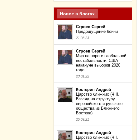
Новое в блогах
Строев Сергей
Предощущение бойни
21.08.23
Строев Сергей
Мир на пороге глобальной
нестабильности: США
накануне выборов 2020
года
23.01.22
Костерин Андрей
Царство ближних (Ч.II.
Взгляд на структуру
европейского и русского
общества из Ближнего
Востока)
25.09.21
Костерин Андрей
Царство ближних (Ч.I.