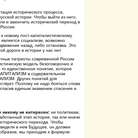
тация исторического процесса,
усской истории. Чтобы выйти из него,
ли и закончить исторический переход в
России.
 к новому пост-капиталистическому
является социализм, возможно
движение назад, либо остановка. Это
й дороги в истории у нас нет.
естные патриоты современной России
истическую модель безоговорочно и
 то единственное понятие, которое
ТИКАПИТАЛИЗМ в содержательном
ИАЛИЗМ. Других понятий для
твует. Поэтому не надо бояться слова
згласив единым знаменем спасения и
 никому не интересен:
ни политикам,
работанный этап истории, так или иначе
сторического перехода. Чтобы
увидели в нем Будущее, он должен
 образом, мы приходим к формуле: