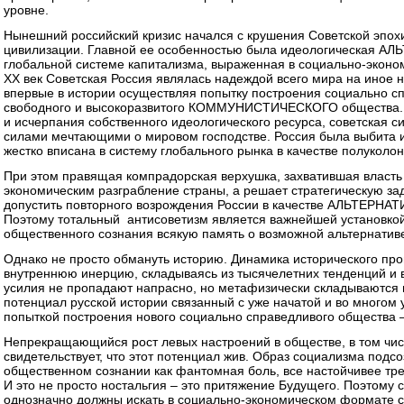
уровне.
Нынешний российский кризис начался с крушения Советской эпох
цивилизации. Главной ее особенностью была идеологическая 
глобальной системе капитализма, выраженная в социально-экон
XX век Советская Россия являлась надеждой всего мира на иное 
впервые в истории осуществляя попытку построения социально сп
свободного и высокоразвитого КОММУНИСТИЧЕСКОГО общества. 
и исчерпания собственного идеологического ресурса, советская 
силами мечтающими о мировом господстве. Россия была выбита и
жестко вписана в систему глобального рынка в качестве полукол
При этом правящая компрадорская верхушка, захватившая власть 
экономическим разграбление страны, а решает стратегическую за
допустить повторного возрождения России в качестве АЛЬТЕ
Поэтому тотальный антисоветизм является важнейшей установкой
общественного сознания всякую память о возможной альтернатив
Однако не просто обмануть историю. Динамика исторического п
внутреннюю инерцию, складываясь из тысячелетних тенденций и 
усилия не пропадают напрасно, но метафизически складываются 
потенциал русской истории связанный с уже начатой и во многом
попыткой построения нового социально справедливого общества 
Непрекращающийся рост левых настроений в обществе, в том чис
свидетельствует, что этот потенциал жив. Образ социализма подсо
общественном сознании как фантомная боль, все настойчивее тр
И это не просто ностальгия – это притяжение Будущего. Поэтому
однозначно должны искать в социально-экономическом формате