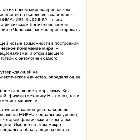
 а об их новом мировоззренческом
менности на основе возвращения к
ПОНИМАНИЮ ЧЕЛОВЕКА – в его
тафизическом Богочеловеческом
ение о Человеке, можно проектировать
ющей новые возможности в построении
ческое понимание мира,
–
рационализма, и открывающего
тствии с онтологией самого
, утверждающей не
иалектическое единство, определяющее
нное отношение к марксизму. Как
кой физики (механику Ньютона), так и
отменяет марксизм.
истическая концепция она хорошо
Однако на МИКРО-социальном уровне,
 котором фактически и скрыта вся
ощной. Именно на этом микро-
 социально образующие свойства.