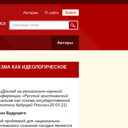
Авторам
О сайте
Войти
ИСК
Авторы
ИЗМА КАК ИДЕОЛОГИЧЕСКОЕ
(Доклад на религиозно-научной
нференции «Русский христианский
иализм как основа государственной
еологии будущей России»20.03.21)
браз Будущего
ой проблемой для национально-
отического сознания сегодня является