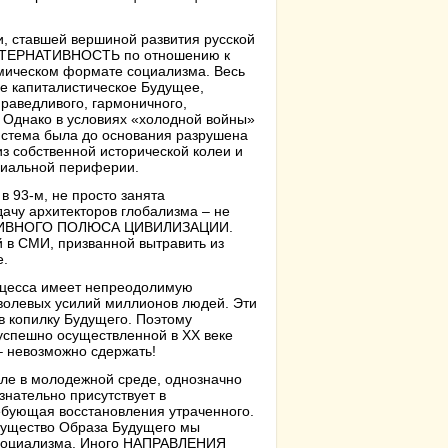
и, ставшей вершиной развития русской
АЛЬТЕРНАТИВНОСТЬ по отношению к
омическом формате социализма. Весь
не капиталистическое Будущее,
раведливого, гармоничного,
Однако в условиях «холодной войны»
система была до основания разрушена
з собственной исторической колеи и
ониальной периферии.
в 93-м, не просто занята
дачу архитекторов глобализма – не
РНАТИВНОГО ПОЛЮСА ЦИВИЛИЗАЦИИ.
 в СМИ, призванной вытравить из
е.
роцесса имеет непреодолимую
волевых усилий миллионов людей. Эти
в копилку Будущего. Поэтому
 успешно осуществленной в XX веке
– невозможно сдержать!
ле в молодежной среде, однозначно
знательно присутствует в
ебующая восстановления утраченного.
 существо Образа Будущего мы
 социализма. Иного НАПРАВЛЕНИЯ