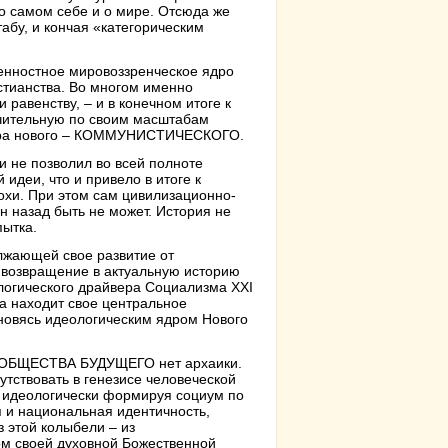
 самом себе и о мире. Отсюда же
абу, и кончая «категорическим
енностное мировоззренческое ядро
стианства. Во многом именно
 равенству, – и в конечном итоге к
ительную по своим масштабам
 мира нового – КОММУНИСТИЧЕСКОГО.
 не позволил во всей полноте
идеи, что и привело в итоге к
охи. При этом сам цивилизационно-
 назад быть не может. История не
пытка.
лжающей свое развитие от
т возвращение в актуальную историю
ического драйвера Социализма XXI
ма находит свое центральное
ановясь идеологическим ядром Нового
ии ОБЩЕСТВА БУДУЩЕГО нет архаики.
утствовать в генезисе человеческой
 идеологически формируя социум по
 и национальная идентичность,
з этой колыбели – из
ом своей духовной Божественной