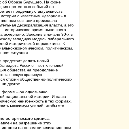
с об Образе Будущего. На фоне
дних протестных событий он
ретает предельную актуальность.
 истории с известным «дворцом» в
твенном сознании произошла
ательная десакрализация власти, а это
т – историческое время нынешнего
а исчерпано. Заложив в начале 90-х в
основу западную модель либерального
иной исторической перспективы. К
иально-экономическом, политическом,
нная ситуация.
и предстоит делать новый
бы видеть Россию – вот ключевой
ация общества на преодоление
го как некую красивую
ться стихии общественно-политических
 ни другое.
й форме – он однозначно
й национальной истории. И наша
ическую неизбежность в тех формах,
ожить максимум усилий, чтобы это
о-исторического кризиса,
равлен на разрешение этих
й истории на новом цивилизационном