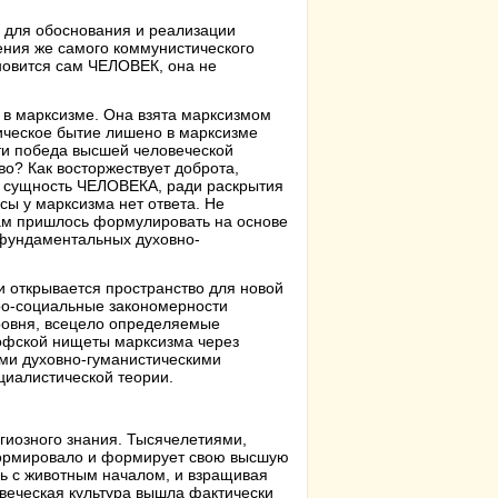
 для обоснования и реализации
ения же самого коммунистического
новится сам ЧЕЛОВЕК, она не
 в марксизме. Она взята марксизмом
ическое бытие лишено в марксизме
ти победа высшей человеческой
во? Как восторжествует доброта,
ая сущность ЧЕЛОВЕКА, ради раскрытия
сы у марксизма нет ответа. Не
ам пришлось формулировать на основе
х фундаментальных духовно-
 и открывается пространство для новой
кро-социальные закономерности
уровня, всецело определяемые
кой нищеты марксизма через
ми духовно-гуманистическими
циалистической теории.
гиозного знания. Тысячелетиями,
формировало и формирует свою высшую
 с животным началом, и взращивая
овеческая культура вышла фактически