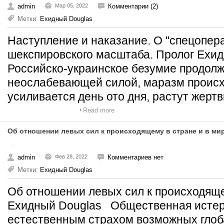
admin
Мар 05, 2022
Комментарии (2)
Метки:
Ехидный Douglas
Наступление и наказание. О "спецопер
шекспировского масштаба. Пролог Ех
Российско-украинское безумие продолж
неослабевающей силой, маразм проис
усиливается день ото дня, растут жертв
Read more
Об отношении левых сил к происходящему в стране и в ми
admin
Фев 28, 2022
Комментариев нет
Метки:
Ехидный Douglas
Об отношении левых сил к происходяще
Ехидный Douglas Общественная истер
естественным страхом возможных глоб