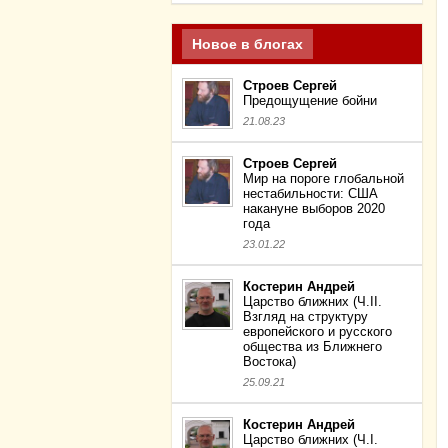
Новое в блогах
Строев Сергей
Предощущение бойни
21.08.23
Строев Сергей
Мир на пороге глобальной
нестабильности: США
накануне выборов 2020
года
23.01.22
Костерин Андрей
Царство ближних (Ч.II.
Взгляд на структуру
европейского и русского
общества из Ближнего
Востока)
25.09.21
Костерин Андрей
Царство ближних (Ч.I.