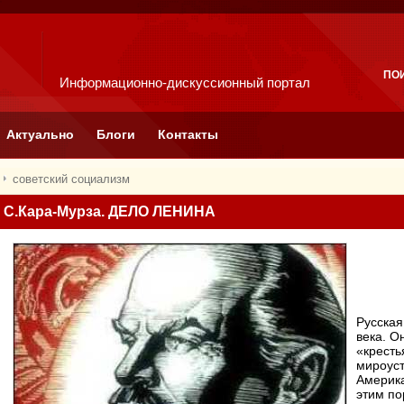
ПО
Информационно-дискуссионный портал
Актуально
Блоги
Контакты
советский социализм
С.Кара-Мурза. ДЕЛО ЛЕНИНА
Русская
века. О
«кресть
мироуст
Америка
этим по