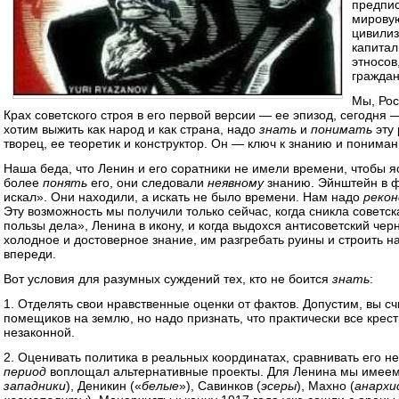
предпис
мирову
цивилиз
капитал
этносов
граждан
Мы, Рос
Крах советского строя в его первой версии — ее эпизод, сегодня 
хотим выжить как народ и как страна, надо
знать
и
понимать
эту 
творец, ее теоретик и конструктор. Он — ключ к знанию и понима
Наша беда, что Ленин и его соратники не имели времени, чтобы я
более
понять
его, они следовали
неявному
знанию. Эйнштейн в ф
искал». Они находили, а искать не было времени. Нам надо
реко
Эту возможность мы получили только сейчас, когда сникла советс
пользы дела», Ленина в икону, и когда выдохся антисоветский ч
холодное и достоверное знание, им разгребать руины и строить 
впереди.
Вот условия для разумных суждений тех, кто не боится
знать
:
1. Отделять свои нравственные оценки от фактов. Допустим, вы с
помещиков на землю, но надо признать, что практически все крес
незаконной.
2. Оценивать политика в реальных координатах, сравнивать его не
период
воплощал альтернативные проекты. Для Ленина мы имеем 
западники
), Деникин («
белые
»), Савинков (
эсеры
), Махно (
анар­х