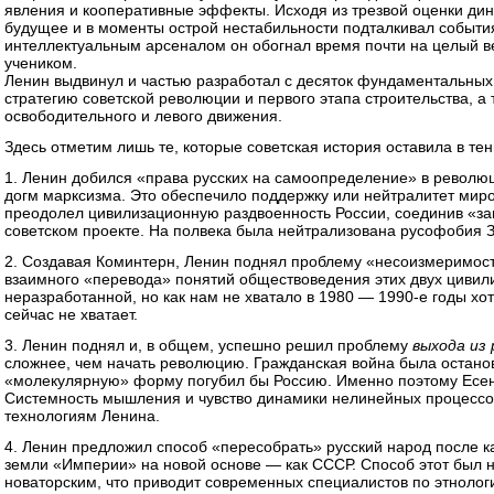
явления и кооперативные эффекты. Исходя из трезвой оценки ди
будущее и в моменты острой нестабильности подталкивал событи
интеллектуальным арсеналом он обогнал время почти на целый ве
учеником.
Ленин выдвинул и частью разработал с десяток фундаментальных
стратегию советской революции и первого этапа строительства, а
освободительного и левого движения.
Здесь отметим лишь те, которые советская история оставила в тен
1. Ленин добился «права русских на самоопределение» в революц
догм марксизма. Это обеспечило поддержку или нейтралитет мир
преодолел цивилизационную раздвоенность России, соединив «за
советском проекте. На полвека была нейтрализована русофобия 
2. Создавая Коминтерн, Ленин поднял проблему «несоизмеримост
взаимного «перевода» понятий обществоведения этих двух цивил
неразработанной, но как нам не хватало в 1980 — 1990-е годы хо
сейчас не хватает.
3. Ленин поднял и, в общем, успешно решил проблему
выхода из
сложнее, чем начать революцию. Гражданская война была останов
«молекулярную» форму погубил бы Россию. Именно поэтому Есени
Системность мышления и чувство динамики нелинейных процессо
технологиям Ленина.
4. Ленин предложил способ «пересобрать» русский народ после ка
земли «Империи» на новой основе — как СССР. Способ этот был
новаторским, что приводит современных специалистов по этнолог