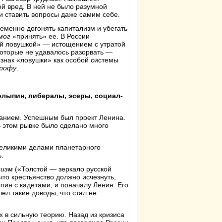
й вред. В ней не было разумной
и ставить вопросы даже самим себе.
еменно догонять капитализм и убегать
мог
«принять» ее. В России
ой ловушкой» — истощением с утратой
которые не удавалось разорвать —
знак «ловушки» как особой системы
рофу
.
олыпин, либералы, эсеры, социал-
нанием. Успешным был проект Ленина.
В этом рывке было сделано много
великими делами планетарного
.
низм
(«Толстой — зеркало русской
что крестьянство должно исчезнуть,
пин с кадетами, и поначалу Ленин. Его
ел такие доводы, что стал не
х в сильную теорию. Назад из кризиса