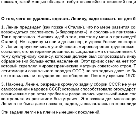
показал, какой мощью обладает взбунтовавшийся этнический нац
О том, чего не удалось сделать Ленину, надо сказать не для б
1. Ленин предвидел (как позже и Сталин), что по мере развития с
возрождаться сословность («бюрократия»), и сословные притязани
Так и произошло. Никаких идей о том, как этому можно противодей
Сталин). Не выдвинуты они и до сих пор, и угроза России со сторо
2. Ленин преувеличивал устойчивость мировоззрения трудящихся
сознания, его детерминированность социальными отношениями. О
тому культурному кризису, который должен был сопровождать ин
образа жизни большинства населения. Этот кризис свел на нет т
который скреплял мировоззренческую матрицу советского строя. 
легитимации социального порядка СССР, но эта задача даже не бы
не готовилось ни государство, ни общество. Поэтому кризиса 197
3. Наконец, Ленин, разрешив срочную задачу сборки СССР, не уче
самосознании народов СССР, которым способствовало огосударст
возникавшие при этом проблемы разрешались чрезвычайными спос
контроль за их развитием был утрачен. Эта важная для многонац
Ленина не была даже названа, надежды возлагались на консоли
Эти задачи легли на плечи нынешних поколений.