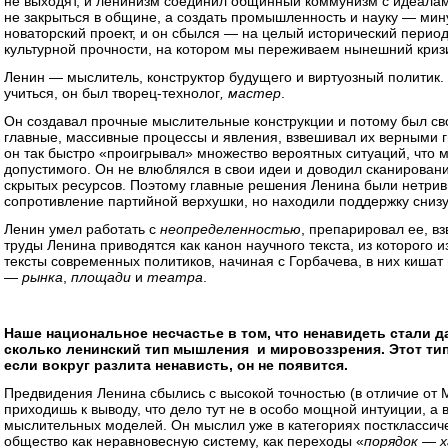
не выходят, и ленинизм соединил общинный коммунизм с идеалам
не закрыться в общине, а создать промышленность и науку — мин
новаторский проект, и он сбылся — на целый исторический период.
культурной прочности, на котором мы переживаем нынешний кризи
Ленин — мыслитель, конструктор будущего и виртуозный политик. 
учиться, он был творец-технолог
, мастер
.
Он создавал прочные мыслительные конструкции и потому был св
главные, массивные процессы и явления, взвешивал их верными г
он так быстро «проигрывал» множество вероятных ситуаций, что м
допустимого. Он не влюблялся в свои идеи и доводил сканирован
скрытых ресурсов. Поэтому главные решения Ленина были нетри
сопротивление партийной верхушки, но находили поддержку снизу
Ленин умел работать с
неопределенностью
, препарировал ее, в
труды Ленина приводятся как канон научного текста, из которого 
тексты современных политиков, начиная с Горбачева, в них кишат
—
рынка
,
площади
и
театра
.
Наше национальное несчастье в том, что ненавидеть стали д
сколько ленинский тип мышления и мировоззрения. Этот тип
если вокруг разлита ненависть, он не появится.
Предвидения Ленина сбылись с высокой точностью (в отличие от 
приходишь к выводу, что дело тут не в особо мощной интуиции, а 
мыслительных моделей. Он мыслил уже в категориях постклассич
общество как неравновесную систему, как переходы «
порядок — х