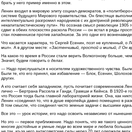
брать у него пример именно в этом.
Ленин входил в мировую элиту социал-демократов, в «политбюро»
системе будущего Мирового правительства. Он блестяще выполн
интеллектуально разгромил народников с их доктриной революции
некапиталистическому пути». Но осознав смысл революции 1905 
сдвиг в обеих плоскостях раскола России — он встал в ряды
прос
стан
почвенников
против
западников
. За это одни его возненавид
Что касается характера, то Сергей Есенин, поэт не купленный, о 
мил
». А в другом месте:
«Застенчивый, простой и милый, // Он 
На какое-то время в России стали верить Волкогонову больше, чем
Значит, будем говорить о
делах
.
— Надо прислушаться к носителям художественного чувства. Были 
Были те, кто его принял, как избавление — Блок, Есенин, Шолохов.
других.
А кто считает себя западником, пусть почитает современников Ле
лично — Бертрана Рассела и Ганди, Грамши и Кейнса. В 1920-е го
что Россия тогда была главной лабораторией жизни. Она, как никто,
Ленин «соединил то, что в душе европейца давно помещено в раз
В том смысле, что соединил чисто земные задачи с высшими идеа
Все это — урок истории, его надо освоить независимо от нынешне
Но это — первое приближение. Надо понять, что же такого ценного
многие достойные и умные люди во всем мире и любила большая ч
не так, из-за чего антисоветские силы через 70 лет одержали вер