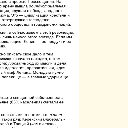
ано в проекте Просвещения. На
ю арену вышла
доиндустриальная
ация, идущая в обход западного
изма. Это — цивилизация крестьян и
, отвергнувшая господство
ского общества и гражданских наций.
сия, и сейчас живем в этой революции.
— лишь начало этого эпизода. Если мы
революцию. Ленин — ее продукт и ее
нию.
сно описать свое дело и тем
изике «сначала находил, потом
нструировать
ход их мысли и дела.
кая идеология, превратившая, «для
ерный миф Ленина. Молодым нужно
на пепелище — а главные удары еще
читаете священной собственность
тьяне (85% населения) считали ее
 со святыми, а с теми, кто
в тот
такой ряд: Керенский (
либералы-
исты
) и Троцкий (
коммунисты-