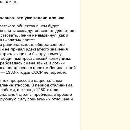
ионализм.
аланса: это уже задачи для нас.
оветского общества в нем будет
я элиты создадут опасность для строя.
ствовать, Ленин не выдвинул (как и
ны «элиты» растет.
 и рациональность общественного
н не придал адекватного значения
дустриализацию и быструю смену
от общинный крестьянский коммунизм,
Требовалась смена языка и логики
ла поставлена в проекте Ленина, к ней
0 — 1980-х годов СССР не пережил.
л тех процессов в национальном
вление этносов. В период сталинизма
обами, а с конца 1950-х годов
иональной страны проблема в проекте
дирующую силу социальных отношений.