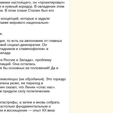
намики настоящего, он «проектировал»
я в нужный коридор. В овладении этим
к. В этом плане Сталин был его
 концепций, которые и задали
 также мирового национально-
и.
ии, то есть на автономию от главных
овой социал-демократии. Он
падников и славянофилов» в
Запада.
и России и Запада», проблему
изаций. Она осталась
тя бы основных ее положений! Да и
 революции
(ее
обуздания
). Это гораздо
лена резко, ее переход в
н сказал, что Ленин «спас нас».
в придали силу политическим
тастрофы, а затем и вновь собрать
 настолько фундаментальным и
ии в восхищение — опыт ХХ века