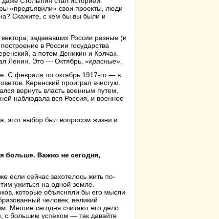
, даже Столыпин стал историей.
уры «предъявили» свои проекты, люди
на? Скажите, с кем бы вы были и
а вектора, задававших России разные (и
построение в России государства
ренский, а потом Деникин и Колчак.
ал Ленин. Это — Октябрь, «
красные
».
те. С февраля по октябрь 1917-го — в
ветов. Керенский проиграл вчистую.
ался вернуть власть военным путем,
ней наблюдала вся Россия, и военное
а, этот выбор был вопросом жизни и
я больше. Важно не сегодня,
же если сейчас захотелось жить по-
тим ужиться на одной земле.
оков, которые объясняли бы его мысли
бразованный человек, великий
м. Многие сегодня считают его дело
и, с большим успехом — так давайте