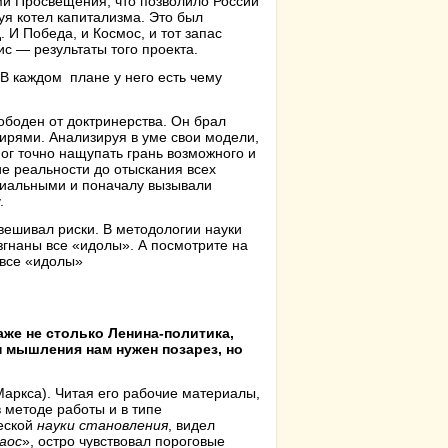
и Просвещения, что позволило России
уя котел капитализма. Это был
 И Победа, и Космос, и тот запас
с — результаты того проекта.
В каждом плане у него есть чему
ободен от доктринерства. Он брал
ирями. Анализируя в уме свои модели,
ог точно нащупать грань возможного и
ие реальности до отыскания всех
виальными и поначалу вызывали
.
звешивал риски. В методологии науки
изгнаны все «идолы». А посмотрите на
 все «идолы»
аже не столько Ленина-политика,
 мышления нам нужен позарез, но
Маркса). Читая его рабочие материалы,
в методе работы и в типе
еской
науки становления
, видел
аос
», остро чувствовал пороговые