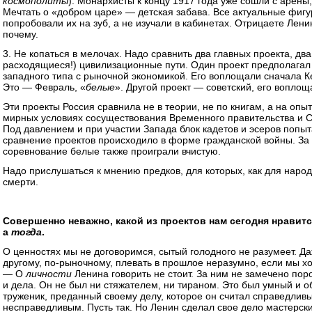
космополиты
). Монархисты к концу 1917 года уже сошли с арены
Мечтать о «добром царе» — детская забава. Все актуальные фиг
попробовали их на зуб, а не изучали в кабинетах. Отрицаете Лени
почему.
3. Не копаться в мелочах. Надо сравнить два главных проекта, дв
расходящиеся!) цивилизационные пути. Один проект предполагал 
западного типа с рыночной экономикой. Его воплощали сначала Ке
Это — Февраль, «
белые
». Другой проект — советский, его воплощ
Эти проекты Россия сравнила не в теории, не по книгам, а на опы
мирных условиях сосуществования Временного правительства и Со
Под давлением и при участии Запада блок кадетов и эсеров попыт
сравнение проектов происходило в форме гражданской войны. За 
соревнование белые также проиграли вчистую.
Надо прислушаться к мнению предков, для которых, как для народ
смерти.
Совершенно неважно, какой из проектов нам сегодня нравитс
а
тогда
.
О ценностях мы не договоримся, сытый голодного не разумеет. Да
другому, по-рыночному, плевать в прошлое неразумно, если мы хо
— О
личности
Ленина говорить не стоит. За ним не замечено пор
и дела. Он не был ни стяжателем, ни тираном. Это был умный и о
труженик, преданный своему делу, которое он считал справедливы
несправедливым. Пусть так. Но Ленин сделал свое дело мастерск