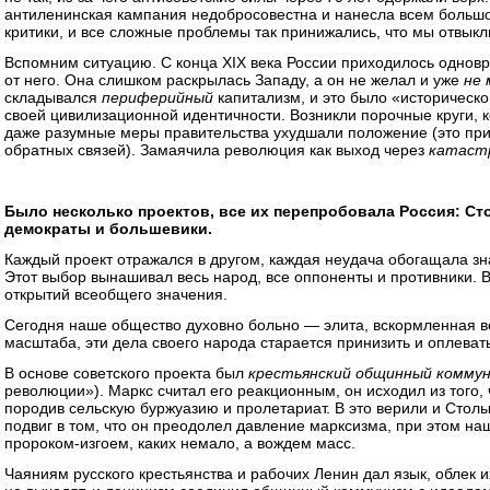
антиленинская кампания недобросовестна и нанесла всем большо
критики, и все сложные проблемы так принижались, что мы отвыкл
Вспомним ситуацию. С конца ХIХ века России приходилось одновр
от него. Она слишком раскрылась Западу, а он не желал и уже
не 
складывался
периферийный
капитализм, и это было «историческ
своей цивилизационной идентичности. Возникли порочные круги, 
даже разумные меры правительства ухудшали положение (это при
обратных связей). Замаячила революция как выход через
катаст
Было несколько проектов, все их перепробовала Россия: Ст
демократы и большевики.
Каждый проект отражался в другом, каждая неудача обогащала з
Этот выбор вынашивал весь народ, все оппоненты и противники. 
открытий всеобщего значения.
Сегодня наше общество духовно больно — элита, вскормленная 
масштаба, эти дела своего народа старается принизить и оплевать
В основе советского проекта был
крестьянский общинный комму
революции»). Маркс считал его реакционным, он исходил из того, 
породив сельскую буржуазию и пролетариат. В это верили и Столы
подвиг в том, что он преодолел давление марксизма, при этом наш
пророком-изгоем, каких немало, а вождем масс.
Чаяниям русского крестьянства и рабочих Ленин дал язык, облек и