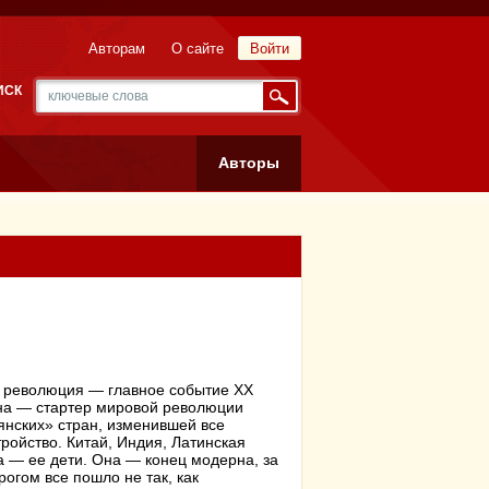
Авторам
О сайте
Войти
ИСК
Авторы
 революция — главное событие ХХ
на — стартер мировой революции
янских» стран, изменившей все
ройство. Китай, Индия, Латинская
 — ее дети. Она — конец модерна, за
рогом все пошло не так, как