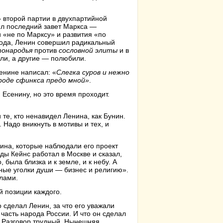
 второй партии в двухпартийной
ил последний завет Маркса —
 «не по Марксу» и развития «по
года, Ленин совершил радикальный
тонародья
против
сословной элиты
и в
ели, а другие — полюбили.
Ленине написал: «
Слегка суров и нежно
вроде сфинкса предо мной»
.
 Есенину, но это время проходит.
те, кто ненавидел Ленина, как Бунин.
 Надо вникнуть в мотивы и тех, и
нина, которые наблюдали его проект
ды Кейнс работал в Москве и сказал,
 была близка и к земле, и к небу. А
ные уголки души — бизнес и религию».
лами.
й позиции каждого.
 сделал Ленин, за что его уважали
асть народа России. И что он сделал
х. Разговор трудный. Нынешняя