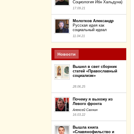
Социология Ибн Хальдуна)
17.09.21
Молотков Александр
Русская идея как
социальный идеал
11.04.21
Новости
Вышел в свет сборник
статей «Православный
социализм»
28.06.25
Почему я выхожу из
Левого фронта
Алексей Сахнин
16.03.22
Вышла книга
«Славянофильство и