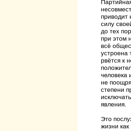
Партийная
несовмест
приводит 
силу свое
до тех по
при этом 
всё общес
устроена 
рвётся к 
положител
человека 
не поощря
степени п
исключать
явления.
Это послу
жизни как