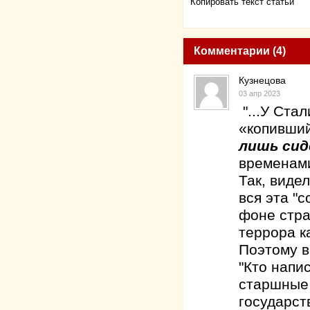
Копировать текст статьи
Комментарии (4)
Кузнецова
03 апр 2023
"...У Ста
«копивший
лишь сид
временам
Так, виде
вся эта "
фоне стра
террора к
Поэтому в
"Кто напи
старшные 
государст