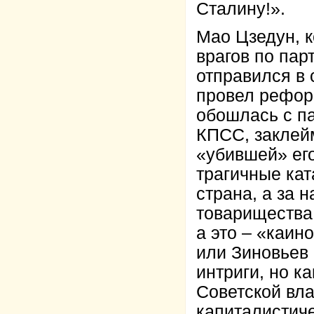
Сталину!».
Мао Цзедун, к
врагов по пар
отправился в 
провел рефор
обошлась с па
КПСС, заклей
«убившей» его
трагичные кат
страна, а за 
товарищества,
а это – «каин
или Зиновьев
интриги, но к
Советской вл
капиталистич