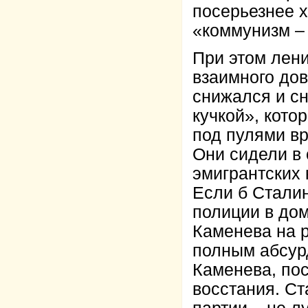
посерьезнее 
«коммунизм –
При этом лен
взаимного дов
снижался и с
кучкой», кото
под пулями вр
Они сидели в
эмигрантских 
Если б Сталин
полиции в дом
Каменева на р
полным абсур
Каменева, по
восстания. Ст