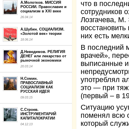
что в послед
А.Молотков. МИССИЯ
РОССИИ. Православие и
сотрудников о
социализм в XXI веке
26.04.14
Лозгачева, М.
восстановить 
А.Шубин. СОЦИАЛИЗМ.
«Золотой век» теории
них есть мелк
18.06.14
В последний 
Д.Неведимов. РЕЛИГИЯ
врачей», пере
ДЕНЕГ или лекарство от
рыночной экономики
выписанные и
20.03.14
непредусмотри
употреблял ал
Н.Сомин.
ПРАВОСЛАВНЫЙ
это — при тяж
СОЦИАЛИЗМ КАК
РУССКАЯ ИДЕЯ
(первый – в 19
09.03.15
Ситуацию усуг
С.Строев.
поменял всю о
ИНСТРУМЕНТАРИЙ
КАПИТАЛОКРАТИИ
который служи
04.12.13