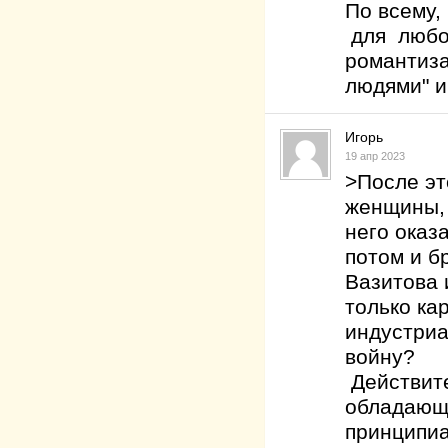
По всему,
для любог
романтиза
людями" и 
Игорь
19 апр 2023
>После эт
женщины, 
него оказ
потом и б
Вазитова 
только ка
индустриа
войну?
Действите
обладающе
принципиа