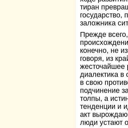
тиран превращ
государство, 
заложника си
Прежде всего
происхождение
конечно, не из
говоря, из кр
жесточайшее 
диалектика в
в свою против
подчинение за
толпы, а ист
тенденции и и
акт вырождающ
люди устают о