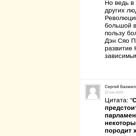
Но ведь в
других лю
Революции
большой в
пользу бо
Дэн Сяо П
развитие 
зависимым
Сергей Бахмат
22 сен 2023
Цитата: "
С
предстои
парламен
некоторы
породит 