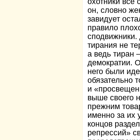
охотники все
он, словно же
завидует оста
правило плохо
сподвижники. 
тирания не т
а ведь тиран 
демократии. О
него были иде
обязательно т
и «просвещенн
выше своего 
прежним това
именно за их 
концов раздел
репрессий» св