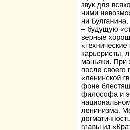
звук для всяк
ними невозмо
ни Булганина,
– будущую «ст
верные хорош
«технические 
карьеристы, 
маньяки. При 
после своего 
«ленинской гв
фоне блестяще
философа и э
национальном 
ленинизма. Мо
догматичност
главы из «Крат