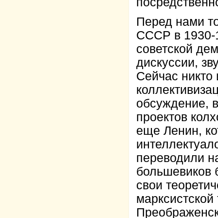
посредственн
Перед нами то
СССР в 1930-1
советской дем
дискуссии, зв
Сейчас никто 
коллективиза
обсуждение, 
проектов колх
еще Ленин, ко
интеллектуало
переводили на
большевиков 
свои теорети
марксистской 
Преображенски