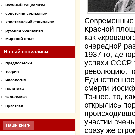
научный социализм
советский социализм
Современные с
христианский социализм
Красной площ
русский социализм
как «кровавог
мировой опыт
очередной ра
Новый социализм
1937-го, депо
успехи СССР 
предпосылки
революцию, п
теория
Единственное,
идеология
смерти Иосиф
политика
Точнее, то, к
экономика
открылись по
практика
происходившег
участии очень
Наши книги
сразу же огро