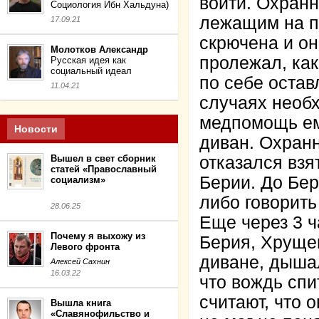
войти. Охран
Социология Ибн Хальдуна)
лежащим на по
17.09.21
скрючена и он
Молотков Александр
пролежал, как
Русская идея как
социальный идеал
по себе остав
11.04.21
случаях необх
медпомощь ем
Новости
диван. Охранн
Вышел в свет сборник
отказался взя
статей «Православный
Берии. До Бер
социализм»
либо говорить
28.06.25
Еще через 3 ч
Почему я выхожу из
Берия, Хрущев
Левого фронта
диване, дышал
Алексей Сахнин
16.03.22
что вождь спи
считают, что о
Вышла книга
«Славянофильство и