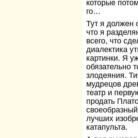
которые потом
го…
Тут я должен 
что я раздел
всего, что сд
диалектика ут
картинки. Я у
обязательно т
злодеяния. Ти
мудрецов дре
театр и перву
продать Плато
своеобразный 
лучших изобр
катапульта.