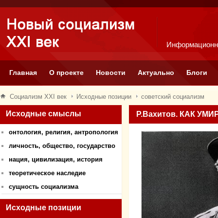
Информационн
Главная
О проекте
Новости
Актуально
Блоги
Социализм XXI век
Исходные позиции
советский социализм
Исходные смыслы
Р.Вахитов. КАК УМ
онтология, религия, антропология
личность, общество, государство
нация, цивилизация, история
теоретическое наследие
сущность социализма
Исходные позиции