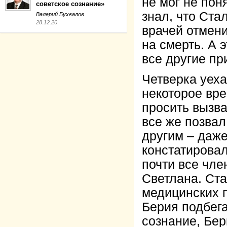
не мог не пон
советское сознание»
знал, что Ста
Валерий Бухвалов
28.12.20
врачей отмени
на смерть. А 
все другие п
Четверка уеха
некоторое вре
просить вызва
все же позвал
другим – даже
констатировал
почти все чл
Светлана. Ста
медицинских п
Берия подбега
сознание, Бер