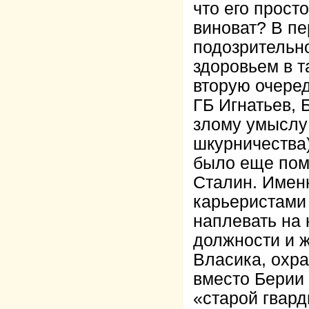
что его прост
виноват? В пе
подозрительно
здоровьем в т
вторую очере
ГБ Игнатьев, 
злому умыслу 
шкурничества)
было еще помо
Сталин. Именн
карьеристами
наплевать на 
должности и ж
Власика, охр
вместо Берии 
«старой гвард