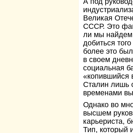
А под руково
индустриализ
Великая Отеч
СССР. Это фак
ли мы найдем 
добиться того
более это был
в своем днев
социальная ба
«копившийся в
Сталин лишь 
временами в
Однако во мно
высшем руково
карьериста, б
Тип, который 