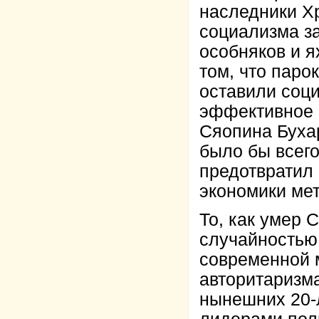
наследники Х
социализма з
особняков и 
том, что паро
оставили соци
эффективное 
Сяопина Бухар
было бы всего
предотвратил
экономики ме
То, как умер 
случайностью.
современной 
авторитаризм
нынешних 20-л