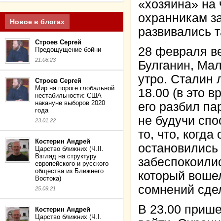
«хозяина» на 
охранникам за
Новое в блогах
развивались т
Строев Сергей
28 февраля ве
Предощущение бойни
21.08.23
Булганин, Ма
утро. Сталин 
Строев Сергей
Мир на пороге глобальной
18.00 (в это в
нестабильности: США
накануне выборов 2020
его разбил па
года
не будучи спо
23.01.22
то, что, когд
Костерин Андрей
остановились
Царство ближних (Ч.II.
Взгляд на структуру
забеспокоилис
европейского и русского
общества из Ближнего
который вошел
Востока)
сомнений сде
25.09.21
В 23.00 приш
Костерин Андрей
Царство ближних (Ч.I.