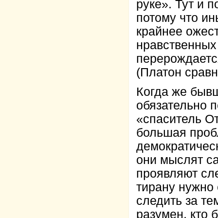
руке». Тут и 
потому что ин
крайнее ожест
нравственных 
перерождается
(Платон сравн
Когда же быв
обязательно п
«спаситель От
большая проб
демократическ
они мыслят са
проявляют сле
тирану нужно 
следить за те
разумен, кто 