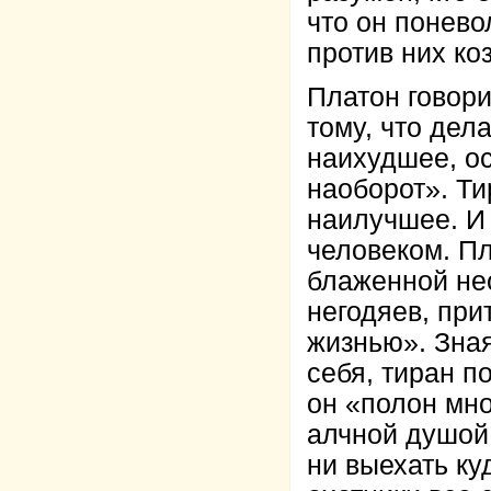
что он понево
против них коз
Платон говори
тому, что дел
наихудшее, ос
наоборот». Ти
наилучшее. И
человеком. Пл
блаженной не
негодяев, прит
жизнью». Зна
себя, тиран п
он «полон мно
алчной душой 
ни выехать куд