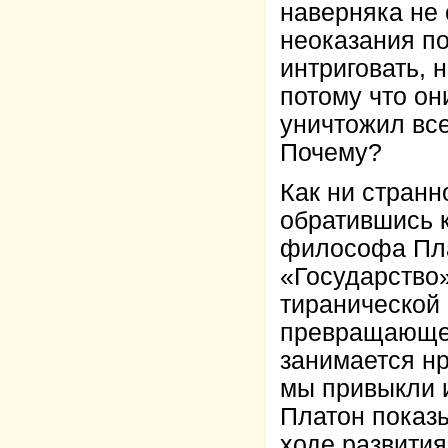
наверняка не
неоказания п
интриговать, 
потому что о
уничтожил все
Почему?
Как ни странн
обратившись к
философа Плат
«Государство
тиранической 
превращающег
занимается н
мы привыкли 
Платон показы
ходе развития