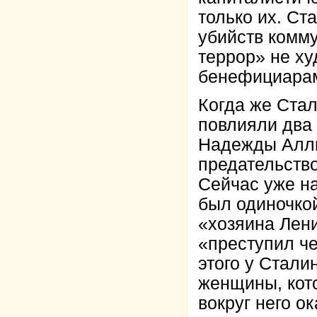
только их. Ст
убийств комм
террор» не х
бенефициар
Когда же Стал
повлияли два
Надежды Алли
предательство
Сейчас уже на
был одиночкой
«хозяина Лени
«преступил че
этого у Стали
женщины, кото
вокруг него о