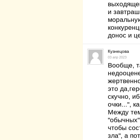
выходящей
и завтраш
моральную
конкуренц
донос и це
Кузнецова
03 апр 2023
Вообще, т
недооцене
жертвенно
это да,ге
скучно, иб
очки...", 
Между тем
"обычных"
чтобы сос
зла", а по