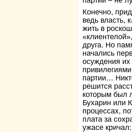
партии – не л
Конечно, прид
ведь власть, 
жить в роскош
«клиентелой»,
друга. Но пам
начались пер
осуждения их 
привилегиями
партии… Никто
решится расс
которым был л
Бухарин или 
процессах, по
плата за сохр
ужасе кричал: