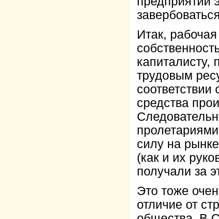
предприятий э
завербоваться
Итак, рабочая
собственность
капиталисту, 
трудовым рес
соответствии 
средства прои
Следовательн
пролетариями
силу на рынке
(как и их рук
получали за э
Это тоже очен
отличие от ст
общества. В 