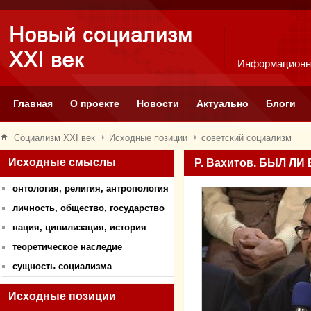
Информационн
Главная
О проекте
Новости
Актуально
Блоги
Социализм XXI век
Исходные позиции
советский социализм
Исходные смыслы
Р. Вахитов. БЫЛ 
онтология, религия, антропология
личность, общество, государство
нация, цивилизация, история
теоретическое наследие
сущность социализма
Исходные позиции