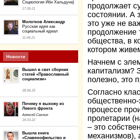
Социология Ибн Хальдуна)
продолжает с
17.09.21
состоянии. А 
это уже не ва
Молотков Александр
Русская идея как
продолжение т
социальный идеал
11.04.21
общества, в к
котором живе
Новости
Начнем с элем
капитализм? 
Вышел в свет сборник
статей «Православный
полезно, это
социализм»
Согласно клас
28.06.25
общественно-
Почему я выхожу из
процессе прои
Левого фронта
Алексей Сахнин
пролетарии (н
16.03.22
– это собстве
Вышла книга
механизмов), 
«Славянофильство и