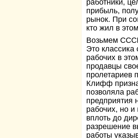
работники, ц
прибыль, пол
рынок. При со
кто жил в это
Возьмем СССР
Это классика 
рабочих в это
продавцы сво
пролетариев п
Клифф признае
позволяла раб
предприятия н
рабочих, но и
вплоть до дир
разрешение в
работы указыв