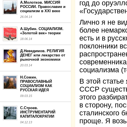
год до оруэлл
А.Молотков. МИССИЯ
РОССИИ. Православие и
«Государстве
социализм в XXI веке
26.04.14
Лично я не ви
более немаркс
А.Шубин. СОЦИАЛИЗМ.
«Золотой век» теории
есть и в русс
18.06.14
поклонники вс
Д.Неведимов. РЕЛИГИЯ
распространен
ДЕНЕГ или лекарство от
рыночной экономики
современника 
20.03.14
социализма (т
Н.Сомин.
В этой статье
ПРАВОСЛАВНЫЙ
СОЦИАЛИЗМ КАК
СССР существ
РУССКАЯ ИДЕЯ
этого разбира
09.03.15
в сторону, по
С.Строев.
сталинского б
ИНСТРУМЕНТАРИЙ
КАПИТАЛОКРАТИИ
проще. Я воз
04.12.13