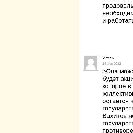
продоволь
необходим
и работат
Игорь
15 июн 2022
>Она може
будет акц
которое в
коллектив
остается 
государст
Вахитов н
государст
противоре