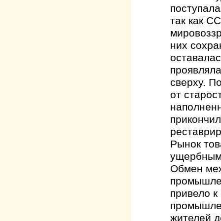
поступала
так как С
мировоззр
них сохра
оставалас
проявляла
сверху. П
от старос
наполнен
прикончил
реставрир
Рынок тов
ущербным,
Обмен меж
промышлен
привело к
промышлен
жителей д