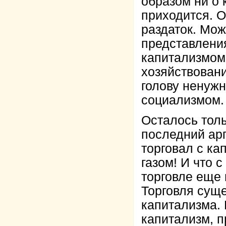
образом ни о 
приходится. 
раздаток. Мож
представлени
капитализмом 
хозяйствовани
голову ненуж
социализмом.
Осталось толь
последний ар
торговал с ка
газом! И что 
торговле еще 
Торговля сущ
капитализма.
капитализм, п