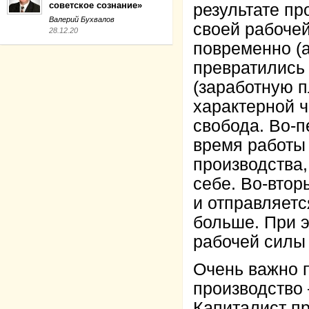
советское сознание»
результате пр
Валерий Бухвалов
своей рабочей
28.12.20
повременно (а
превратились 
(заработную п
характерной ч
свобода. Во-п
время работы 
производства,
себе. Во-втор
и отправляетс
больше. При э
рабочей силы 
Очень важно п
производство
Капиталист пр