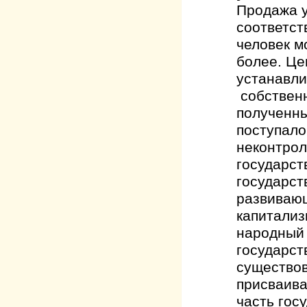
Продажа у
соответст
человек м
более. Це
устанавли
собственн
полученны
поступало
неконтрол
государст
государст
развивающ
капитализ
народный 
государст
существов
присваива
часть гос