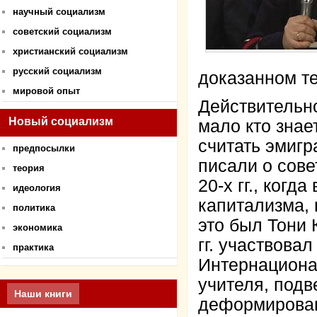
научный социализм
советский социализм
христианский социализм
русский социализм
доказанном те
мировой опыт
Действительно
Новый социализм
мало кто знае
считать эмигр
предпосылки
писали о сове
теория
20-х гг., ког
идеология
капитализма, 
политика
это был Тони 
экономика
гг. участвовал
практика
Интернационал
учителя, подв
Наши книги
деформированн