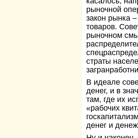
касалось, нап
рыночной опе
закон рынка 
товаров. Сове
рыночном смы
распределите
спецраспреде
страты населе
загранработни
В идеале сове
денег, и в зн
там, где их и
«рабочих квит
госкапитализм
денег и дене
Ну и наконец,