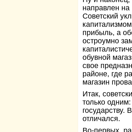
направлен на
Советский укл
капитализмом
прибыль, а о
остроумно зам
капиталистиче
обувной магаз
свое предназн
районе, где р
магазин прова
Итак, советск
только одним:
государству. 
отличался.
Во-первых, р