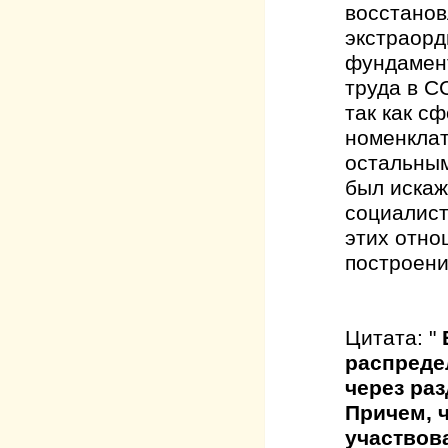
восстанов
экстраорд
фундамент
труда в С
так как с
номенклат
остальным
был искаж
социалист
этих отно
построени
Цитата: "
распредел
через раз
Причем, 
участвов