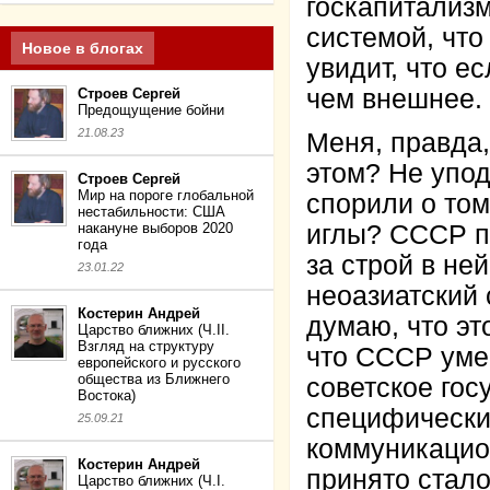
госкапитализм
системой, что
Новое в блогах
увидит, что е
чем внешнее.
Строев Сергей
Предощущение бойни
21.08.23
Меня, правда,
этом? Не упо
Строев Сергей
Мир на пороге глобальной
спорили о том
нестабильности: США
накануне выборов 2020
иглы? СССР пе
года
за строй в не
23.01.22
неоазиатский 
Костерин Андрей
думаю, что э
Царство ближних (Ч.II.
Взгляд на структуру
что СССР умер
европейского и русского
общества из Ближнего
советское гос
Востока)
специфически
25.09.21
коммуникацион
Костерин Андрей
принято стало
Царство ближних (Ч.I.