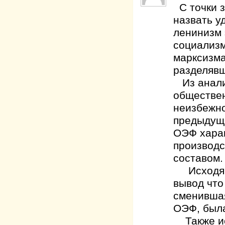
С точки з
назвать у
ленинизм 
социализм
марксизма
разделявш
Из анализ
обществе
неизбежно
предыдущ
ОЭФ хара
производс
составом.
Исходя и
вывод что
сменившая
ОЭФ, была
Также ис