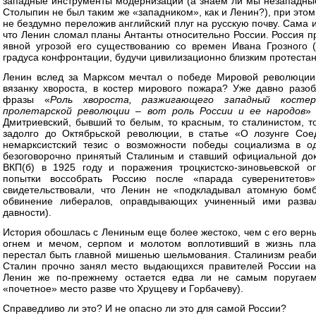
западные инструменты модернизации (а знаем ли мы незападны
Столыпин не был таким же «западником», как и Ленин?), при это
не бездумно переложив английский плуг на русскую почву. Сама 
что Ленин сломал планы Антанты относительно России. Россия п
явной угрозой его существованию со времен Ивана Грозного (
градуса конфронтации, будучи цивилизационно близким протестан
Ленин вслед за Марксом мечтал о победе Мировой революции,
вязанку хвороста, в костер мирового пожара? Уже давно разо
фразы «
Роль хвороста, разжигающего западный костер
пролетарской революции – вот роль России и ее народов
»
Дмитриевский, бывший то белым, то красным, то сталинистом, то
задолго до Октябрьской революции, в статье «О лозунге Со
немарксистский тезис о возможности победы социализма в од
безоговорочно принятый Сталиным и ставший официальной док
ВКП(б) в 1925 году и поражения троцкистско-зиновьевской 
попытки воссобрать Россию после «парада суверенитето
свидетельствовали, что Ленин не «подкладывал атомную бом
обвинение либералов, оправдывающих учиненный ими разва
давности).
История обошлась с Лениным еще более жестоко, чем с его вер
огнем и мечом, серпом и молотом воплотивший в жизнь план
перестал быть главной мишенью шельмования. Сталинизм реабил
Сталин прочно занял место выдающихся правителей России на
Ленин же по-прежнему остается едва ли не самым поругаем
«почетное» место разве что Хрущеву и Горбачеву).
Справедливо ли это? И не опасно ли это для самой России?