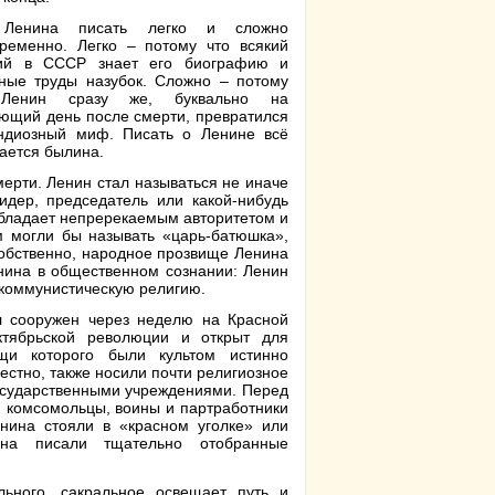
Ленина писать легко и сложно
ременно. Легко – потому что всякий
ий в СССР знает его биографию и
ные труды назубок. Сложно – потому
Ленин сразу же, буквально на
ющий день после смерти, превратился
ндиозный миф. Писать о Ленине всё
чается былина.
ерти. Ленин стал называться не иначе
идер, председатель или какой-нибудь
обладает непререкаемым авторитетом и
 могли бы называть «царь-батюшка»,
Собственно, народное прозвище Ленина
нина в общественном сознании: Ленин
 коммунистическую религию.
л сооружен через неделю на Красной
тябрьской революции и открыт для
щи которого были культом истинно
стно, также носили почти религиозное
осударственными учреждениями. Перед
 комсомольцы, воины и партработники
нина стояли в «красном уголке» или
ина писали тщательно отобранные
льного, сакральное освещает путь и