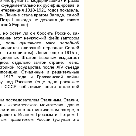
е инструменты модернизации? и разве
м фундаментально их русифицировав, а
интервенция 1918-1921 годов показала,
ри Ленине стала врагом Запада, самой
Петр I никогда не доходил до такого
тской Европе).
 но хотел ли он бросить Россию, как
блачен этот неуклюжий фейк (автором
, роль пушечного мяса западной
 является одиозный персонаж Сергей
… гитлеристом). Ленин еще в 1915 г.,
единенных Штатов Европы» выдвигает
ной, отдельно взятой стране. Тезис,
триной государства после XIV съезда
оппозиции. Отчаянные и решительные
в» 1917 года и Гражданской войны
бу под Россию» (еще одно расхожее
л СССР событиями почти столетней
ным последователем Сталиным. Сталин,
ы «кремлевского мечтателя», давно
итирован в патриотическом лагере, а
равне с Иваном Грозным и Петром I.
ым правителем России (уступая это