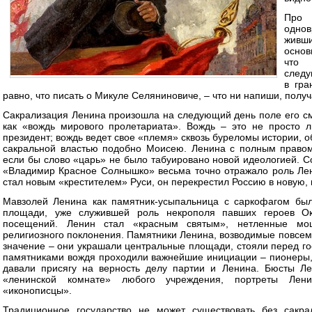
Про 
однов
живш
основ
что 
следу
в гра
равно, что писать о Микуле Селяниновиче, – что ни напиши, полу
Сакрализация Ленина произошла на следующий день поле его см
как «вождь мирового пролетариата». Вождь – это не просто л
президент; вождь ведет свое «племя» сквозь буреломы истории, 
сакральной властью подобно Моисею. Ленина с полным правом
если бы слово «царь» не было табуировано новой идеологией. 
«Владимир Красное Солнышко» весьма точно отражало роль Ле
стал новым «крестителем» Руси, он перекрестил Россию в новую,
Мавзолей Ленина как памятник-усыпальница с саркофагом бы
площади, уже служившей роль некрополя павших героев Ок
посещений. Ленин стал «красным святым», нетленные мо
религиозного поклонения. Памятники Ленина, возводимые повсеме
значение – они украшали центральные площади, стояли перед г
памятниками вождя проходили важнейшие инициации – пионеры,
давали присягу на верность делу партии и Ленина. Бюсты Ле
«ленинской комнате» любого учреждения, портреты Лен
«иконописцы».
Традиционное государство не может существовать без сакра