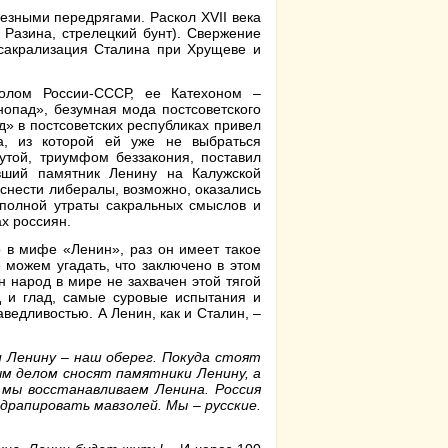
ьезными передрягами. Раскол XVII века
 Разина, стрелецкий бунт). Свержение
есакрализация Сталина при Хрущеве и
олом России-СССР, ее Катехоном –
опад», безумная мода постсоветского
» в постсоветских республиках привел
а, из которой ей уже не выбраться
утой, триумфом беззакония, поставил
вший памятник Ленину на Калужской
снести либералы, возможно, оказались
 полной утраты сакральных смыслов и
х россиян.
о в мифе «Ленин», раз он имеет такое
можем угадать, что заключено в этом
 народ в мире не захвачен этой тягой
д и глад, самые суровые испытания и
ведливостью. А Ленин, как и Сталин, –
 Ленину – наш оберег. Покуда стоят
м делом сносят памятники Ленину, а
мы восстанавливаем Ленина. Россия
драпировать мавзолей. Мы – русские.