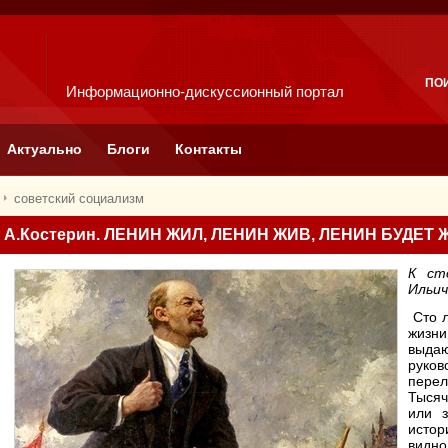
ПО
Информационно-дискуссионный портал
Актуально
Блоги
Контакты
советский социализм
А.Костерин. ЛЕНИН ЖИЛ, ЛЕНИН ЖИВ, ЛЕНИН БУДЕТ 
К ст
Ильич
Сто л
жизн
выда
руко
пере
Тысяч
или 
истор
видно