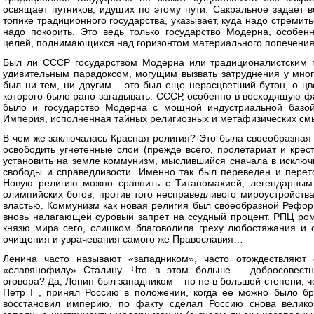
освящает путников, идущих по этому пути. Сакральное задает 
топике традиционного государства, указывает, куда надо стремит
надо покорить. Это ведь только государство Модерна, особен
целей, поднимающихся над горизонтом материального попечения
Был ли СССР государством Модерна или традиционалистским г
удивительным парадоксом, могущим вызвать затруднения у мно
был ни тем, ни другим – это был еще нерасцветший бутон, о цве
которого было рано загадывать. СССР, особенно в восходящую фа
было и государство Модерна с мощной индустриальной базой
Империя, исполненная тайных религиозных и метафизических см
В чем же заключалась Красная религия? Это была своеобразная
освободить угнетенные слои (прежде всего, пролетариат и крест
установить на земле коммунизм, мыслившийся сначала в исключ
свободы и справедливости. Именно так был переведен и перет
Новую религию можно сравнить с Титаномахией, легендарным 
олимпийских богов, против того несправедливого мироустройства
властью. Коммунизм как новая религия был своеобразной Рефор
вновь налагающей суровый запрет на ссудный процент. РПЦ ро
князю мира сего, слишком благоволила греху любостяжания и с
очищения и уврачевания самого же Православия…
Ленина часто называют «западником», часто отождествляют 
«славянофилу» Сталину. Что в этом больше – добросовестн
оговора? Да, Ленин был западником – но не в большей степени, ч
Петр I , принял Россию в положении, когда ее можно было б
восстановил империю, по факту сделал Россию снова великой