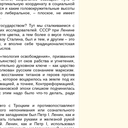
вертикальную координату в социальной
ься и какие головокружительные высоты
но либеральное, – плоское, не имеет
.
осударством? Тут мы сталкиваемся с
гих исследователей. СССР при Ленине
те цветка, а тем более о вкусе плода
зу Сталина, был и тем, и другим – это
, и вполне себе традиционалистская
ыслов.
 «теология освобождения», призванная
ьянство) от оков рабства и угнетения,
ительно духовном ключе – как царство
олкован русским сознанием марксизм.
восстанием титанов и героев против
, которое воцарилось на земле под их
мацией, а точнее, Контрреформацией,
мановской эпохи слишком подчинилась
 этим надо было что-то делать, ради
его с Троцким и противопоставляют
ого непонимания или сознательного
ем западником был Петр I. Ленин, как и
рать голыми руками и железной рукой
. Ленин, как и Петр I, использовал