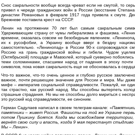
Снос сакральности вообще всегда чреват если не смутой, то сер
привел к череде гражданских войн в России (восстание Степана
династии Романовых в феврале 1917 года привела к смуте. Д
Брежневе поставила крест на СССР.
Ленин на протяжении 70 лет был самым сакральным симв
Удерживающим страну от чумы либерализма и фашизма. «Ленин
времени, оказалась совсем не безобидным явлением. «Ленинопад
их к русофобии, а Украину вообще вверг в бездну нацизм
самостоятельно. «Ленинопад» в России 90-х сопровождался см
Россию на грань гражданской войны и гибели. Чудом уцеле
(Октябрьской) площади и Мавзолей, который суеверно побоялись 
теми соломинками, спасшими народ от падения в эпоху почти
символов, пока новая сакральность еще не обосновалась в сердца
Что-то важное, что-то очень ценное и глубоко русское заключен
важное, почти решающее значение для России и мира. Мы даже 
мифе – императив социальной справедливости. Пожалуй, ни один
так страстно, как русский народ. Мы способны вытерпеть холо
страшные страдания. Но мы не способны долго мириться с неспра
это русский код справедливости, ее синоним.
Герман Садулаев написал в своем телеграм-канале: «
Памятники
памятники – живет Россия. Фашисты на той же Украине первы
потом Пушкину. Боятся. Когда мы освобождаем территории, 
вернёт свою силу и власть, когда 9 мая перестанут стыдливо 
Мы – Ленин
».