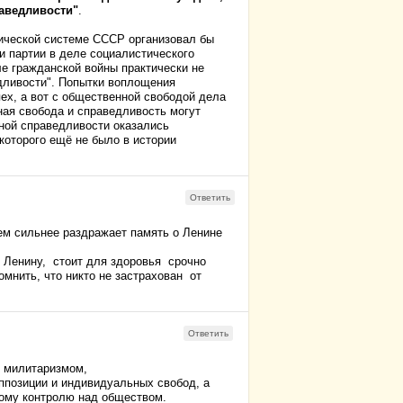
аведливости"
.
тической системе СССР организовал бы
ли партии в деле социалистического
ле гражданской войны практически не
дливости". Попытки воплощения
ех, а вот с общественной свободой дела
ная свобода и справедливость могут
ьной справедливости оказались
которого ещё не было в истории
Ответить
м сильнее раздражает память о Ленине
в Ленину, стоит для здоровья срочно
омнить, что никто не застрахован от
Ответить
, милитаризмом,
ппозиции и индивидуальных
свобод
, а
ому
контролю над обществом.