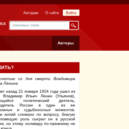
Авторам
О сайте
Войти
ИСК
Авторы
ЖИТЬ?
олетию со дня смерти Владимира
а Ленина
ет назад 21 января 1924 года ушел из
и Владимир Ильич Ленин (Ульянов),
ющийся политический деятель,
водитель России в один из ее
ломных и судьбоносных моментов.
и копий сломано по вопросу, благую
зловещую роль сыграл он в русской
ии, но этому холивару по-прежнему не
 конца.