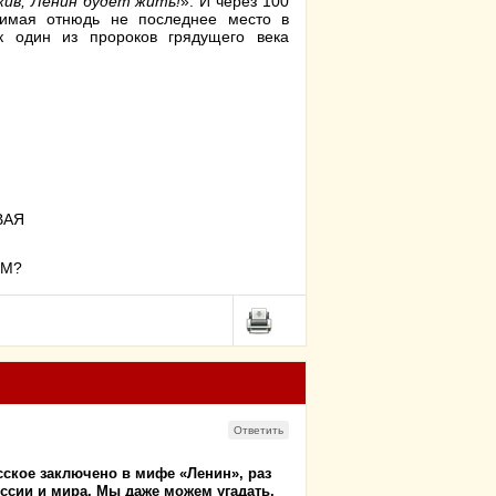
жив, Ленин будет жить!
». И через 100
нимая отнюдь не последнее место в
к один из пророков грядущего века
ВАЯ
ЗМ?
Ответить
усское заключено в мифе «Ленин», раз
ссии и мира. Мы даже можем угадать,