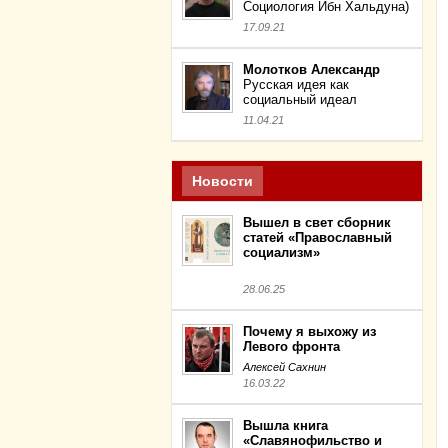
Социология Ибн Хальдуна)
17.09.21
Молотков Александр
Русская идея как
социальный идеал
11.04.21
Новости
Вышел в свет сборник
статей «Православный
социализм»
28.06.25
Почему я выхожу из
Левого фронта
Алексей Сахнин
16.03.22
Вышла книга
«Славянофильство и