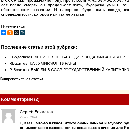
В СССР был чрезвычайно популярен лозунг «
Ленин жил, Ленин 
лет после смерти он продолжает жить, будоража умы и за
общественном сознании. И наверное, будет жить всегда, ка
справедливости, которой нам так не хватает.
Поделиться
Последние статьи этой рубрики:
Г.Водолазов. ЛЕНИНСКОЕ НАСЛЕДИЕ: ВОДА ЖИВАЯ И МЕРТ
Р.Вахитов. КАК УМИРАЮТ ТИРАНЫ
Р. Вахитов. БЫЛ ЛИ В СССР ГОСУДАРСТВЕННЫЙ КАПИТАЛИ
Копировать текст статьи
Комментарии (3)
Сергей Бахматов
22 янв 2024
Цитата: "
Что-то важное, что-то очень ценное и глубоко р
он имеет такое важное, почти решающее значение для Ро