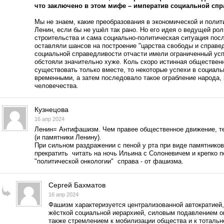
что заключено в этом мифе – императив социальной спр
Мы не знаем, какие преобразования в экономической и поли
Ленин, если бы не ушёл так рано. Но его идея о ведущей ро
строительства и сама социально-политическая ситуация пос
оставляли шансов на построение "царства свободы и справе
социальной справедливости отчасти имели ограниченный усп
обстояли значительно хуже. Коль скоро истинная обществен
существовать только вместе, то некоторые успехи в социал
временными, а затем последовало такое ограбление народа, 
человечества.
Кузнецова
16 апр 2024
Ленин= Антифашизм. Чем правее общественное движение, те
(и памятники Ленину).
При сильном раздражении с пеной у рта при виде памятнико
прекратить читать на ночь Ильина с Солоневичем и крепко п
"политической онкологии" справа - от фашизма.
Сергей Бахматов
16 апр 2024
Фашизм характеризуется централизованной автократией
жёсткой социальной
иерархией, силовым подавлением о
также стремлением к мобилизации общества и к
тотальн