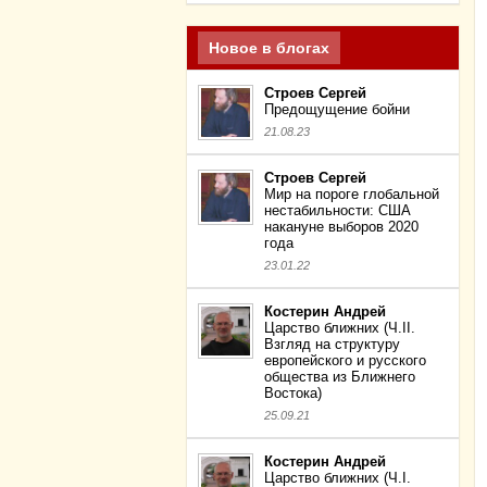
Новое в блогах
Строев Сергей
Предощущение бойни
21.08.23
Строев Сергей
Мир на пороге глобальной
нестабильности: США
накануне выборов 2020
года
23.01.22
Костерин Андрей
Царство ближних (Ч.II.
Взгляд на структуру
европейского и русского
общества из Ближнего
Востока)
25.09.21
Костерин Андрей
Царство ближних (Ч.I.