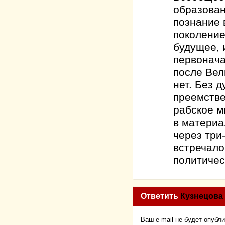
образован
познание 
поколение
будущее, 
первонача
после Вел
нет. Без 
преемстве
рабское м
в материа
через три
встречало
политичес
Ответить
Кузнецова
Ваш e-mail не будет опубл