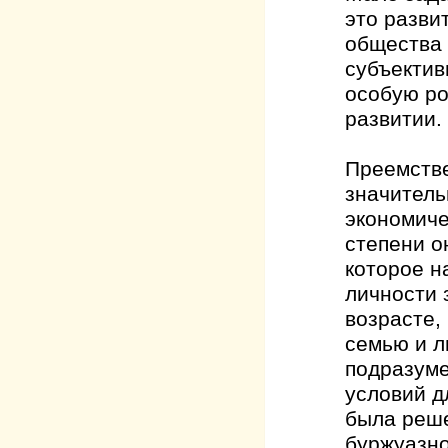
это разви
общества 
субъектив
особую ро
развитии.
Преемстве
значитель
экономиче
степени о
которое н
личности 
возрасте,
семью и л
подразуме
условий д
была реше
буржуазно