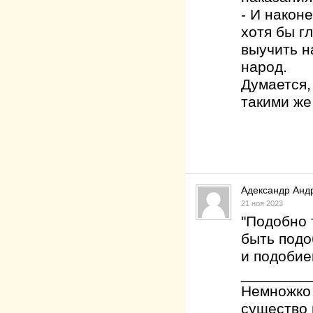
- И након
хотя бы г
выучить на
народ.
Думается,
такими же 
Адександр Анд
21 ноя 2023
"Подобно 
быть подо
и подобие
________
Немножко 
существо 