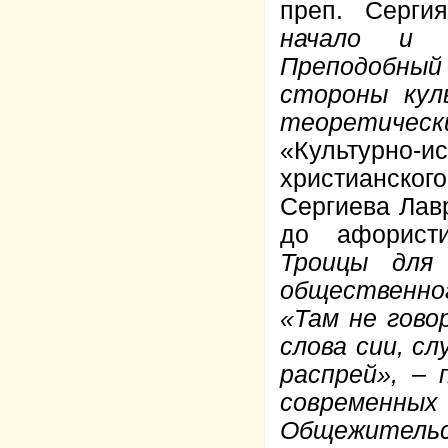
преп. Серги
начало и Д
Преподобный 
стороны кул
теоретическ
«Культурно
христианско
Сергиева Лав
до афористи
Троицы для 
общественно
«Там не гово
слова сии, с
распрей», – 
современн
Общежительс