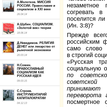
А.Молотков. МИССИЯ
незаметное 
РОССИИ. Православие и
социализм в XXI веке
согревать в
26.04.14
поселится ли 
(Ин. 3:8)?
А.Шубин. СОЦИАЛИЗМ.
«Золотой век» теории
18.06.14
Прежде всег
российским 
Д.Неведимов. РЕЛИГИЯ
ДЕНЕГ или лекарство от
само слово 
рыночной экономики
в строгий со
20.03.14
«Русская тр
Н.Сомин.
социальную о
ПРАВОСЛАВНЫЙ
СОЦИАЛИЗМ КАК
по советск
РУССКАЯ ИДЕЯ
советской 
09.03.15
принимают 
С.Строев.
переворота г
ИНСТРУМЕНТАРИЙ
КАПИТАЛОКРАТИИ
посмертное с
04.12.13