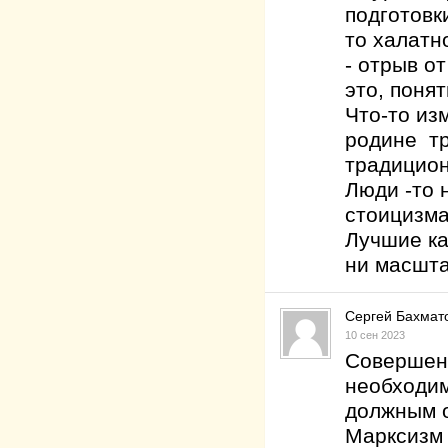
подготовк
то халатно
- отрыв от
это, понят
Что-то из
родине тр
традицион
Люди -то 
стоицизма
Лучшие ка
ни масшта
Сергей Бахмат
10 сен 2023
Совершенс
необходим
должным о
Марксизм 