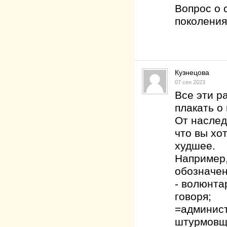
Вопрос о 
поколения
Кузнецова
07 сен 2023
Все эти р
плакать о
От наслед
что вы хо
худшее.
Например,
обозначен
- волюнта
говоря;
=админист
штурмовщи