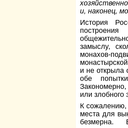
хозяйственно
и, наконец, м
История Ро
построения
общежительно
замыслу, ск
монахов-подв
монастырской 
и не открыла 
обе попытк
Закономерно,
или злобного 
К сожалению, 
места для вын
безмерна. 