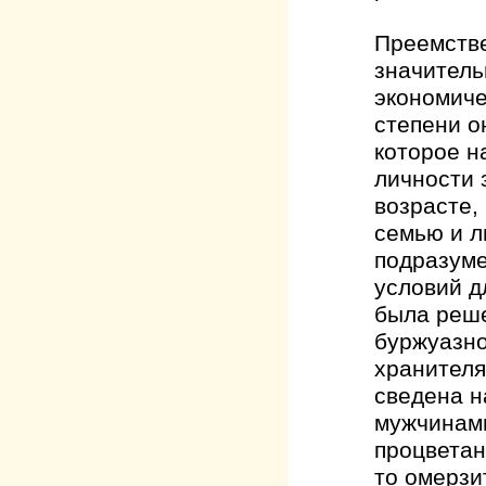
Преемстве
значитель
экономиче
степени о
которое н
личности 
возрасте,
семью и л
подразуме
условий д
была реше
буржуазно
хранителя
сведена н
мужчинами
процветан
то омерзи