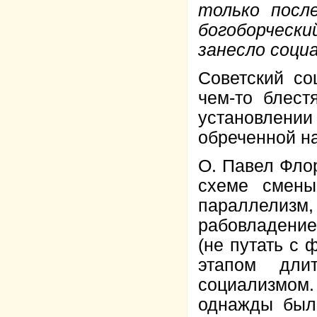
только посл
богоборчески
занесло соци
Советский со
чем-то блест
установлении
обреченной на
О. Павел Фло
схеме смены
параллелизм
рабовладени
(не путать с
этапом дли
социализмо
однажды был