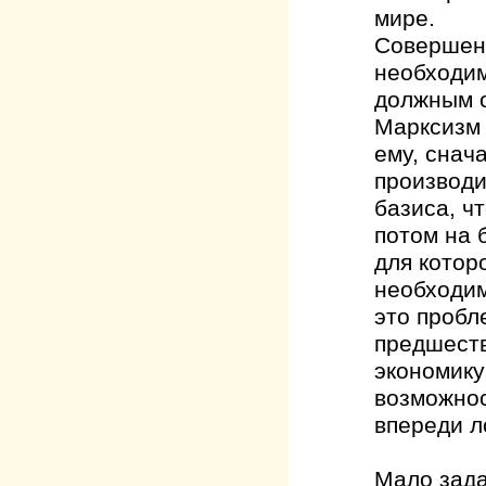
мире.
Совершенс
необходим
должным о
Марксизм 
ему, снач
производи
базиса, ч
потом на 
для котор
необходим
это пробл
предшеств
экономику
возможнос
впереди л
Мало зада