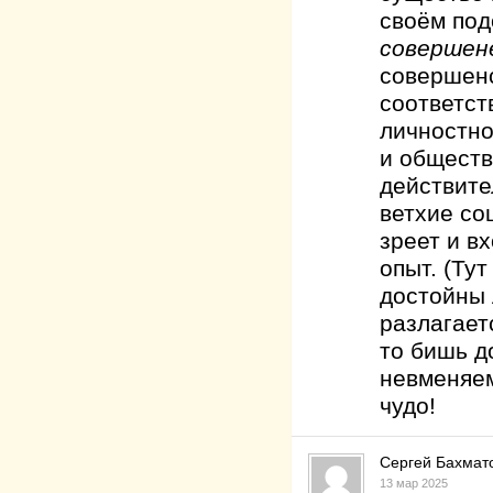
своём под
совершен
совершенс
соответст
личностн
и обществ
действите
ветхие со
зреет и в
опыт. (Ту
достойны 
разлагает
то бишь д
невменяем
чудо!
Сергей Бахмат
13 мар 2025