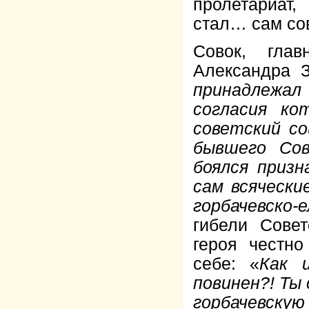
пролетариат
стал… сам со
Совок, гла
Александра З
принадлежал
согласия к
советский со
бывшего Сов
боялся призн
сам всячески
горбачевско-
гибели Совет
героя честн
себе: «
Как 
повинен?! Ты 
горбачевску