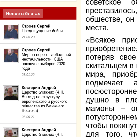
советское о
преставилос
Новое в блогах
обществе, он 
места.
Строев Сергей
Предощущение бойни
21.08.23
«Всякое при
приобретение
Строев Сергей
Мир на пороге глобальной
потеряв сво
нестабильности: США
накануне выборов 2020
скитальцем в 
года
мира, приоб
23.01.22
подмечает 
Костерин Андрей
посюсторонн
Царство ближних (Ч.II.
Взгляд на структуру
душно в пло
европейского и русского
общества из Ближнего
мамоны – он
Востока)
потусторонне
25.09.21
чтобы покинут
Костерин Андрей
для того, ч
Царство ближних (Ч.I.