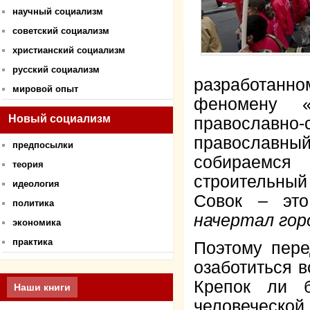
научный социализм
советский социализм
христианский социализм
русский социализм
разработанно
мировой опыт
феномену «
Новый социализм
православн
православн
предпосылки
собираемся
теория
строительный
идеология
Совок – э
политика
начертал гор
экономика
практика
Поэтому пере
озаботиться 
Крепок ли 
Наши книги
человеческо