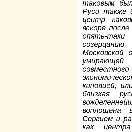
таковым был
Руси также 
центр каков
вскоре после
опять-так
созерцанию
Московской 
умирающей
совместного
экономическо
киновией, ил
близкая р
вожделенней
воплощена 
Сергием и р
как центра