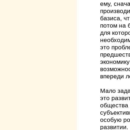
ему, снач
производи
базиса, ч
потом на 
для котор
необходим
это пробл
предшеств
экономику
возможнос
впереди л
Мало зада
это разви
общества 
субъектив
особую ро
развитии.