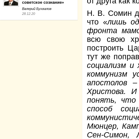
от друга как к
советское сознание»
Валерий Бухвалов
Н. В. Сомин 
28.12.20
что «
лишь од
фронта мам
всю свою хр
построить Ца
тут же поправ
социализм и 
коммунизм у
апостолов –
Христова. 
понять, что
способ соц
коммунисти
Мюнцер, Камп
Сен-Симон, 