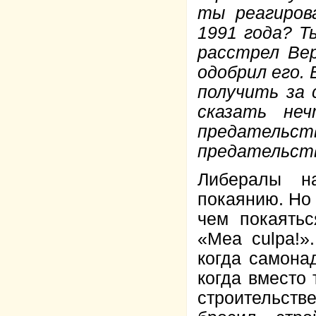
ты реагиров
1991 года? Т
расстрел Ве
одобрил его.
получить за 
сказать не
предательст
предательст
Либералы н
покаянию. Но 
чем покаятьс
«Mea culpa!»
когда самонад
когда вместо
строительств