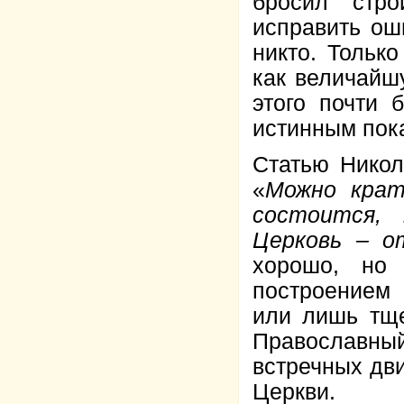
бросил стр
исправить ош
никто. Тольк
как величайшу
этого почти 
истинным пок
Статью Никол
«
Можно крат
состоится, 
Церковь – о
хорошо, но 
построением
или лишь тще
Православны
встречных дви
Церкви.