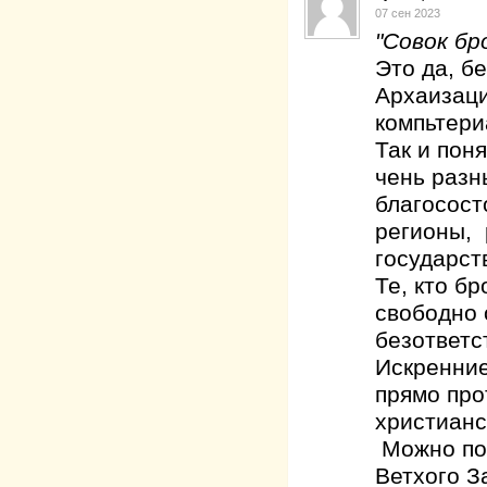
07 сен 2023
"Совок бр
Это да, б
Архаизаци
компьтери
Так и по
чень разн
благосост
регионы, 
государств
Те, кто б
свободно 
безответс
Искренние
прямо про
христианс
Можно пок
Ветхого З