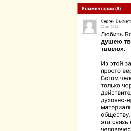
Комментарии (9)
Сергей Бахмат
22 авг 2023
Любить Бо
душею тв
твоею»
.
Из этой з
просто ве
Богом чел
только че
действите
духовно-н
материаль
обществу,
эта связь
человечес