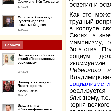
Социология Ибн Хальдуна)
осветил и ос
17.09.21
Как это може
Молотков Александр
трудный вопро
Русская идея как
социальный идеал
в корпусе св
11.04.21
Своих, а зна
мамонизму, г
Новости
богатства. П
социум дол
Вышел в свет сборник
статей «Православный
«
коммунизм 
социализм»
Небесного 
28.06.25
Владимирович
Почему я выхожу из
социализме и
Левого фронта
реализуется
Алексей Сахнин
16.03.22
ближнему, т.е
корня всякого
Вышла книга
«Славянофильство и