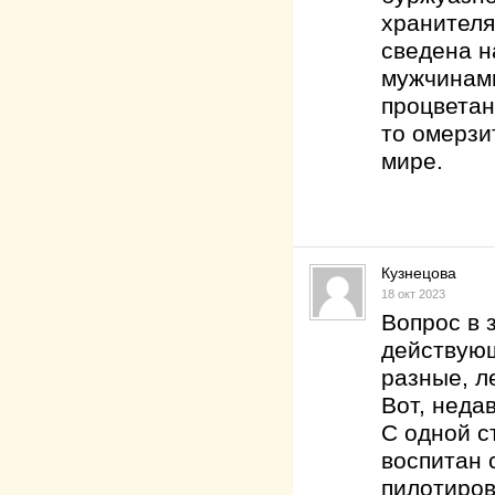
хранителя
сведена н
мужчинами
процветан
то омерзи
мире.
Кузнецова
18 окт 2023
Вопрос в 
действующ
разные, л
Вот, неда
С одной с
воспитан 
пилотиров