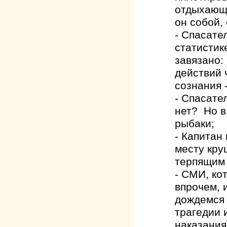
отдыхающи
он собой,
- Спасате
статистик
завязано:
действий 
сознания -
- Спасате
нет? Но в
рыбаки;
- Капитан
месту кру
терпящим 
- СМИ, ко
впрочем, 
дождемся 
трагедии 
наказания