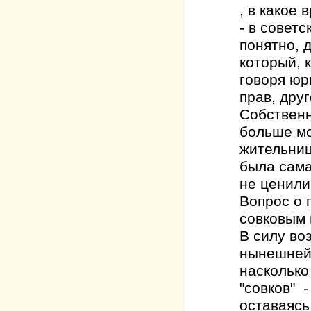
, в какое
- в совет
понятно, 
который, 
говоря юр
прав, дру
Собственн
больше мо
жительниц
была сама
не ценили
Вопрос о 
совковым 
В силу во
нынешней 
насколько
"совков" 
оставаясь