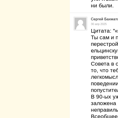
ни были.
Сергей Бахмат
30 апр 2025
Цитата: "
Ты сам и 
перестрой
ельцинску
приветств
Совета в 
то, что т
легкомысл
поведении
попустите
В 90-ых у
заложена 
неправиль
Всеобщее