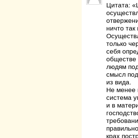
Цитата: «
осуществл
отвержени
ничто так 
Осуществл
только че
себя опре
обществе 
людям под
смысл под
из вида.
Не менее 
система у
и в матер
господств
требовани
правильно
крах пост