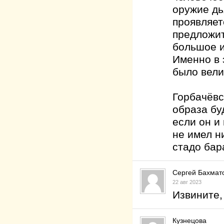
оружие дь
проявляет
предложит
большое и
Именно в 
было вели
Горбачёвс
образа бу
если он и
не имел ни
стадо бар
Сергей Бахмат
22 авг 2023
Извините, 
Кузнецова