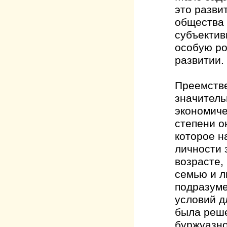
это разви
общества 
субъектив
особую ро
развитии.
Преемстве
значитель
экономиче
степени о
которое н
личности 
возрасте,
семью и л
подразуме
условий д
была реше
буржуазно