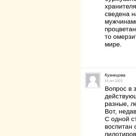
хранителя
сведена н
мужчинами
процветан
то омерзи
мире.
Кузнецова
18 окт 2023
Вопрос в 
действующ
разные, л
Вот, неда
С одной с
воспитан 
пилотиров