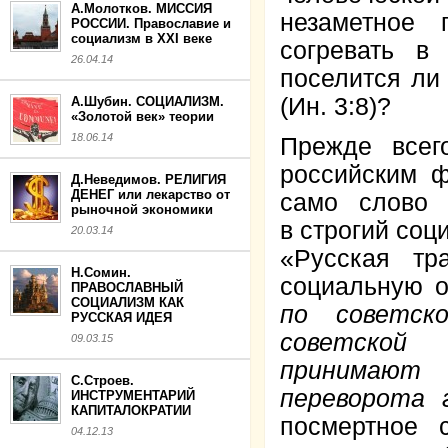
А.Молотков. МИССИЯ
незаметное 
РОССИИ. Православие и
социализм в XXI веке
согревать в
26.04.14
поселится ли 
(Ин. 3:8)?
А.Шубин. СОЦИАЛИЗМ.
«Золотой век» теории
18.06.14
Прежде всег
российским 
Д.Неведимов. РЕЛИГИЯ
ДЕНЕГ или лекарство от
само слово 
рыночной экономики
в строгий со
20.03.14
«Русская тр
Н.Сомин.
социальную о
ПРАВОСЛАВНЫЙ
СОЦИАЛИЗМ КАК
по советск
РУССКАЯ ИДЕЯ
советской 
09.03.15
принимают 
С.Строев.
переворота г
ИНСТРУМЕНТАРИЙ
КАПИТАЛОКРАТИИ
посмертное с
04.12.13