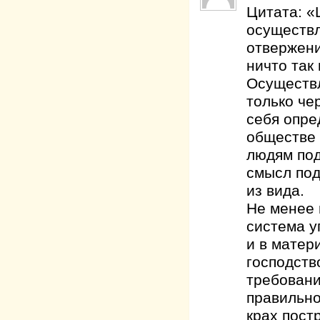
Цитата: «
осуществл
отвержени
ничто так 
Осуществл
только че
себя опре
обществе 
людям под
смысл под
из вида.
Не менее 
система у
и в матер
господств
требовани
правильно
крах пост