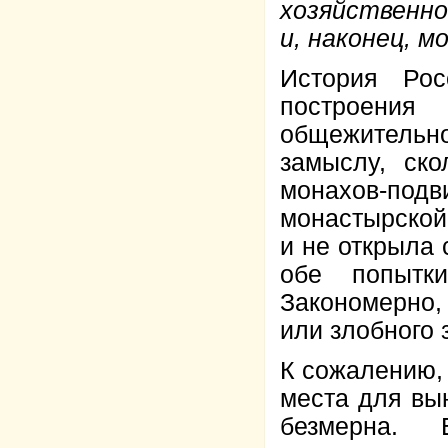
хозяйственно
и, наконец, м
История Ро
построения
общежительно
замыслу, ск
монахов-подв
монастырской 
и не открыла 
обе попытк
Закономерно,
или злобного 
К сожалению, 
места для вын
безмерна. 