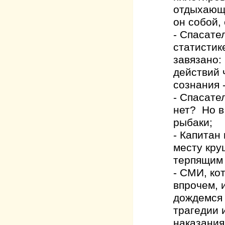
отдыхающи
он собой,
- Спасате
статистик
завязано:
действий 
сознания -
- Спасате
нет? Но в
рыбаки;
- Капитан
месту кру
терпящим 
- СМИ, ко
впрочем, 
дождемся 
трагедии 
наказания