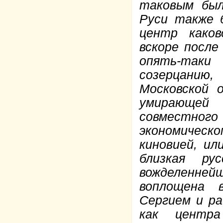
таковым был
Руси также 
центр каков
вскоре после
опять-так
созерцанию
Московской 
умирающей
совместного
экономическо
киновией, ил
близкая р
вожделенней
воплощена 
Сергием и р
как центра