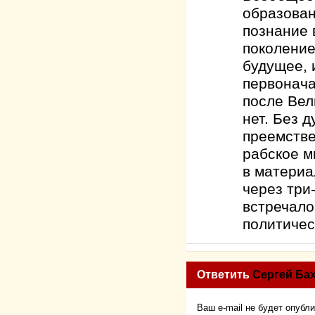
образован
познание 
поколение
будущее, 
первонача
после Вел
нет. Без 
преемстве
рабское м
в материа
через три
встречало
политичес
Ответить
Сергей Ба
Ваш e-mail не будет опубл