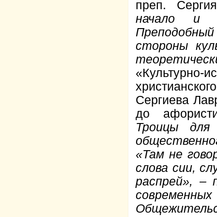
преп. Серги
начало и Д
Преподобный 
стороны кул
теоретическ
«Культурно
христианско
Сергиева Лав
до афористи
Троицы для 
общественно
«Там не гово
слова сии, с
распрей», – 
современн
Общежительс