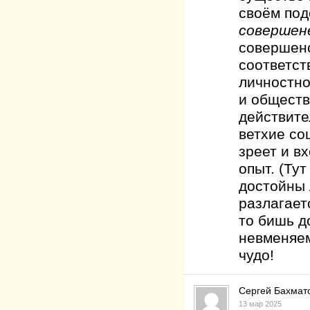
своём под
совершен
совершенс
соответст
личностн
и обществ
действите
ветхие со
зреет и в
опыт. (Ту
достойны 
разлагает
то бишь д
невменяем
чудо!
Сергей Бахмат
13 мар 2025