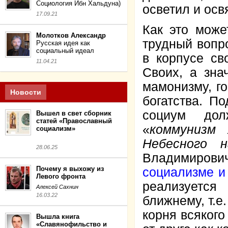
Социология Ибн Хальдуна)
осветил и ос
17.09.21
Как это може
Молотков Александр
трудный вопро
Русская идея как
социальный идеал
в корпусе св
11.04.21
Своих, а зна
мамонизму, г
Новости
богатства. П
социум дол
Вышел в свет сборник
статей «Православный
«
коммунизм 
социализм»
Небесного 
28.06.25
Владимирович
Почему я выхожу из
социализме и
Левого фронта
реализуется
Алексей Сахнин
16.03.22
ближнему, т.е
корня всякого
Вышла книга
«Славянофильство и