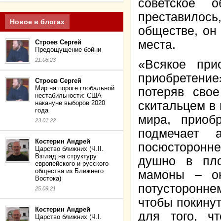
советское о
преставилос
Новое в блогах
обществе, он 
места.
Строев Сергей
Предощущение бойни
21.08.23
«Всякое при
приобретение
Строев Сергей
Мир на пороге глобальной
потеряв сво
нестабильности: США
накануне выборов 2020
скитальцем в 
года
мира, приоб
23.01.22
подмечает 
Костерин Андрей
посюсторонн
Царство ближних (Ч.II.
Взгляд на структуру
душно в пло
европейского и русского
общества из Ближнего
мамоны – он
Востока)
потусторонне
25.09.21
чтобы покинут
Костерин Андрей
для того, ч
Царство ближних (Ч.I.