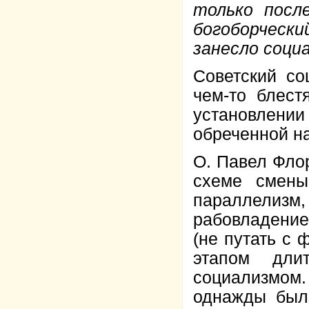
только посл
богоборчески
занесло соци
Советский со
чем-то блест
установлении
обреченной на
О. Павел Фло
схеме смены
параллелизм
рабовладени
(не путать с
этапом дли
социализмо
однажды был