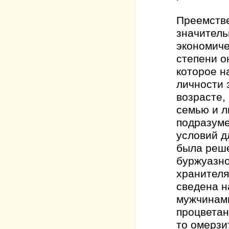
Преемстве
значитель
экономиче
степени о
которое н
личности 
возрасте,
семью и л
подразуме
условий д
была реше
буржуазно
хранителя
сведена н
мужчинами
процветан
то омерзи