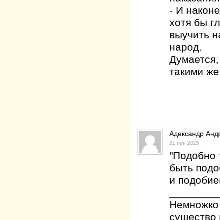
- И након
хотя бы г
выучить на
народ.
Думается,
такими же 
Адександр Анд
21 ноя 2023
"Подобно 
быть подо
и подобие
________
Немножко 
существо 