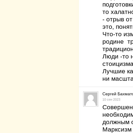
подготовк
то халатно
- отрыв от
это, понят
Что-то из
родине тр
традицион
Люди -то 
стоицизма
Лучшие ка
ни масшта
Сергей Бахмат
10 сен 2023
Совершенс
необходим
должным о
Марксизм 