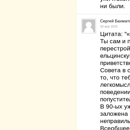
ни были.
Сергей Бахмат
30 апр 2025
Цитата: "
Ты сам и 
перестрой
ельцинску
приветств
Совета в 
то, что т
легкомысл
поведении
попустите
В 90-ых у
заложена 
неправиль
Всеобщее