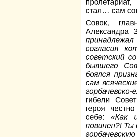
пролетариат
стал… сам со
Совок, гла
Александра З
принадлежал
согласия к
советский со
бывшего Сов
боялся призн
сам всячески
горбачевско-
гибели Совет
героя честн
себе: «
Как 
повинен?! Ты 
горбачевску