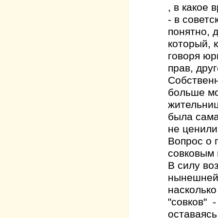
, в какое
- в совет
понятно, 
который, 
говоря юр
прав, дру
Собственн
больше мо
жительниц
была сама
не ценили
Вопрос о 
совковым 
В силу во
нынешней 
насколько
"совков" 
оставаясь