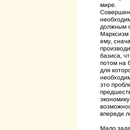
мире.
Совершенс
необходим
должным о
Марксизм 
ему, снач
производи
базиса, ч
потом на 
для котор
необходим
это пробл
предшеств
экономику
возможнос
впереди л
Мало зада