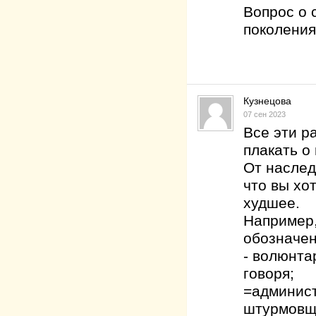
Вопрос о 
поколения
Кузнецова
07 сен 2023
Все эти р
плакать о
От наслед
что вы хо
худшее.
Например,
обозначен
- волюнта
говоря;
=админист
штурмовщи