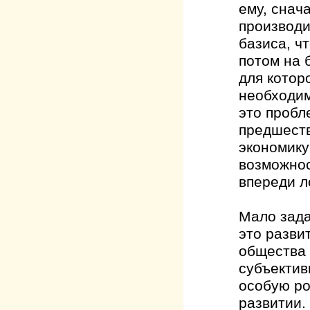
ему, снач
производи
базиса, ч
потом на 
для котор
необходим
это пробл
предшеств
экономику
возможнос
впереди л
Мало зада
это разви
общества 
субъектив
особую ро
развитии.