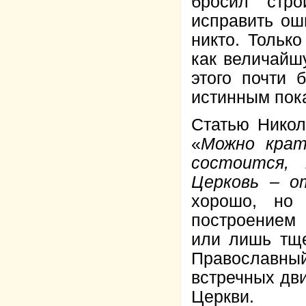
бросил стр
исправить ош
никто. Тольк
как величайшу
этого почти 
истинным пок
Статью Никол
«
Можно крат
состоится, 
Церковь – о
хорошо, но 
построением
или лишь тще
Православны
встречных дви
Церкви.