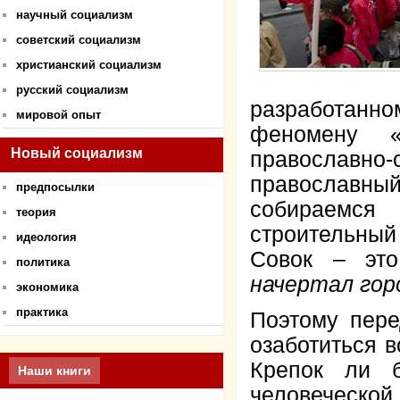
научный социализм
советский социализм
христианский социализм
русский социализм
разработанно
мировой опыт
феномену «
Новый социализм
православн
православн
предпосылки
собираемся
теория
строительный
идеология
Совок – э
политика
начертал гор
экономика
практика
Поэтому пере
озаботиться 
Крепок ли 
Наши книги
человеческо