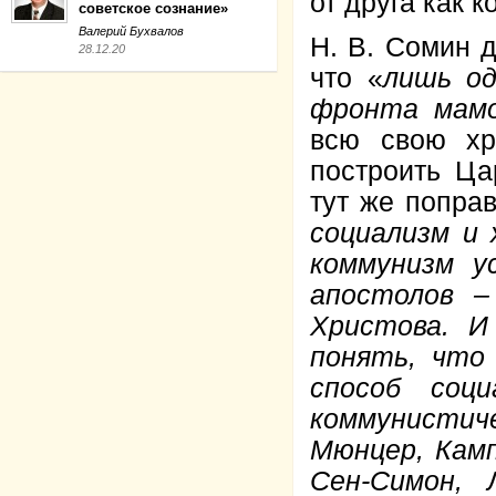
от друга как к
советское сознание»
Валерий Бухвалов
Н. В. Сомин 
28.12.20
что «
лишь од
фронта мам
всю свою хр
построить Ца
тут же поправ
социализм и 
коммунизм у
апостолов –
Христова. 
понять, что
способ соц
коммунисти
Мюнцер, Камп
Сен-Симон, 