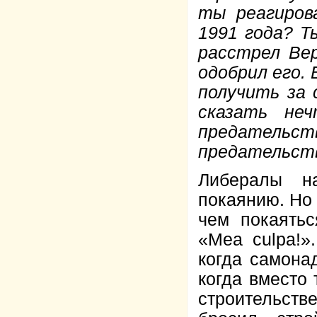
ты реагиров
1991 года? Т
расстрел Ве
одобрил его.
получить за 
сказать не
предательст
предательст
Либералы н
покаянию. Но 
чем покаятьс
«Mea culpa!»
когда самонад
когда вместо
строительств