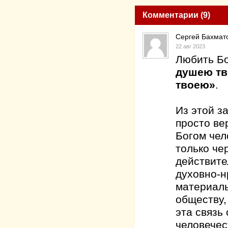
Комментарии (9)
Сергей Бахмат
22 авг 2023
Любить Бо
душею тв
твоею»
.
Из этой з
просто ве
Богом чел
только че
действите
духовно-н
материаль
обществу,
эта связь
человечес