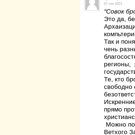
07 сен 2023
"Совок бр
Это да, б
Архаизаци
компьтери
Так и по
чень разн
благосост
регионы, 
государств
Те, кто б
свободно 
безответс
Искренние
прямо про
христианс
Можно пок
Ветхого З