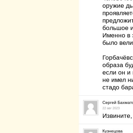
оружие дь
проявляет
предложит
большое и
Именно в 
было вели
Горбачёвс
образа бу
если он и
не имел ни
стадо бар
Сергей Бахмат
22 авг 2023
Извините, 
Кузнецова