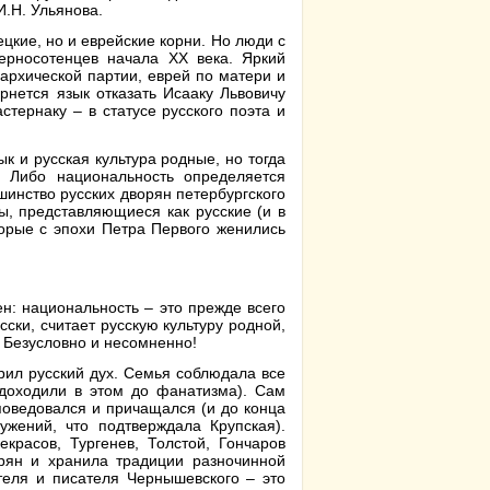
И.Н. Ульянова.
ецкие, но и еврейские корни. Но люди с
ерносотенцев начала ХХ века. Яркий
архической партии, еврей по матери и
рнется язык отказать Исааку Львовичу
стернаку – в статусе русского поэта и
зык и русская культура родные, но тогда
. Либо национальность определяется
инство русских дворян петербургского
ы, представляющиеся как русские (и в
торые с эпохи Петра Первого женились
н: национальность – это прежде всего
усски, считает русскую культуру родной,
 Безусловно и несомненно!
рил русский дух. Семья соблюдала все
 доходили в этом до фанатизма). Сам
поведовался и причащался (и до конца
ужений, что подтверждала Крупская).
красов, Тургенев, Толстой, Гончаров
рян и хранила традиции разночинной
теля и писателя Чернышевского – это