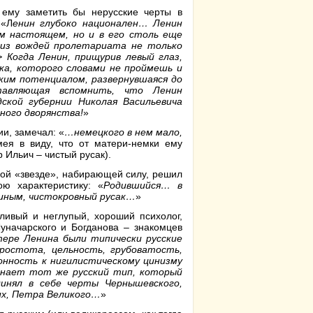
 ему заметить бы нерусские черты в
 «Л
енин глубоко национален… Ленин
м настоящем, но и в его столь еще
 из вождей пролетариата не только
 Когда Ленин, прищурив левый глаз,
а, которого словами не проймешь и
ким потенциалом, развернувшаяся до
ставляющая вспомнить, что Ленин
ской губернии Николая Васильевича
нного дворянства!
»
и, замечал: «
…немецкого в нем мало,
мея в виду, что от матери-немки ему
 Ильич – чистый русак).
кой «звезде», набирающей силу, решил
ю характеристику: «
Родившийся… в
ниным, чистокровный русак…
»
ливый и неглупый, хороший психолог,
уначарского и Богданова – знакомцев
тере Ленина были типически русские
простота, цельность, грубоватость,
лонность к нигилистическому цинизму
инает тот же русский тип, который
инял в себе черты Чернышевского,
ких, Петра Великого…
»