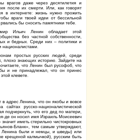
ны врагов даже через десятилетия и
тия после их смерти. Или, как говорят
ня в интернете: жизнь нужно прожить
чтобы враги твоей идеи от бессильной
 рвались бы сносить памятники тебе.
имир Ильич Ленин обладает этой
общества без частной собственности,
тых и бедных. Среди них – политики и
и националистами.
онам простых русских людей, среди
, плохо знающих историю. Зайдите на
очитаете, что Ленин был русофоб, что
обы и не принадлежал, что он принес
 этой клевете.
в адрес Ленина, что он якобы и вовсе
а сайтах русско-националистической
 подчеркнуть, что его дед по матери,
я-де он носил имя Израиль Моисеевич
– значит иметь стерильно чистокровных
льянов-Бланк», тем самым утверждают,
в Ленина были и немцы, и шведы) или
же крещеной калмычкой), русским быть