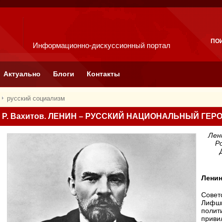
ПО
Информационно-дискуссионный портал
Актуально
Блоги
Контакты
русский социализм
Р. Вахитов. ЛЕНИН – РУССКИЙ НАЦИОНАЛЬНЫЙ ГЕР
Лен
Р
Ленин
Совет
Лифши
полит
приви