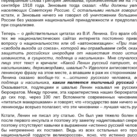
перевранные слова Григория Зиновьева, произнесенные им на 7-
сентябре 1918 года. Зиновьев тогда сказал: «
Мы должны увле
населяющих Советскую Россию. С остальными нельзя говори
кстати, и Зиновьев ничего не говорил об уничтожении большин
России без указания национальной принадлежности и предполага
при социализме.
Теперь – о действительных цитатах из В.И. Ленина. Его враги об
тех же националистических сайтах интернета постоянно прив
вопросу о национальностях или об «автономизации»: «
При так
«свобода выхода из союза», которой мы оправдываем себя, ок
защитить российских инородцев от нашествия того истинн
шовиниста, в сущности, подлеца и насильника
». Мне случалос
лицо этот текст и кричали: «
Какой Ленин русский патриот, е
насильниками, держимордами, швалью?
» Идеологи антисоветск
ленинскую фразу на этом месте, а впавшим в раж их сторонникам 
Ленина сказано вообще-то: «
…истинно русского человека, в
подлеца и насильника,
каким является типичный русский
Оказывается, подлецами и швалью Ленин называл не русских
бюрократов. Между прочим, эта характеристика наших бюрократов
до сих пор, через 100 лет. Вспомните современных чиновни
«питаться макарошками» и говорят, что «государство вам ничего 
лениноеды всерьез полагают, что эти чиновники – лучшая часть р
Кстати, Ленин не писал эту статью. Он был уже тяжело болен 
после первого инсульта и поэтому эту заметку надиктовывал сек
поэтому отсутствуют кавычки в выражении «истинно русский челов
бы непременно их поставил. Ведь из всех остальных его про
национальной гордости великороссов», ясно, что истинно ру