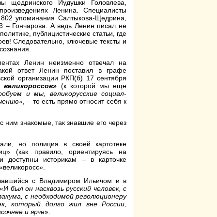
зы щедринского Иудушки Головлева,
 произведениях Ленина. Специалисты
ь 802 упоминания Салтыкова-Щедрина,
43 – Гончарова. А ведь Ленин писал не
политике, публицистические статьи, где
ев! Следовательно, ключевые тексты и
сознания.
ментах Ленин неизменно отвечал на
акой ответ Ленин поставил в графе
ской организации РКП(б) 17 сентября
 великороссов»
(к которой мы еще
робуем и мы, великорусские социал-
чению»
, – то есть прямо относит себя к
с ним знакомые, так знавшие его через
али, но полиция в своей картотеке
иц» (как правило, ориентируясь на
и доступны историкам – в карточке
«великоросс».
ечавшийся с Владимиром Ильичом и в
«
И был он насквозь русский человек, с
вакума, с необходимой революционеру
к, который долго жил вне России,
сочнее и ярче
».