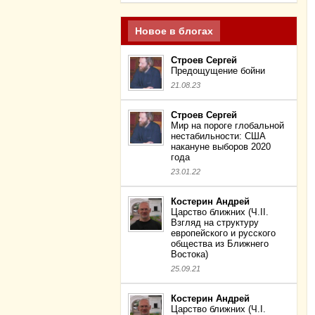
Новое в блогах
Строев Сергей
Предощущение бойни
21.08.23
Строев Сергей
Мир на пороге глобальной
нестабильности: США
накануне выборов 2020
года
23.01.22
Костерин Андрей
Царство ближних (Ч.II.
Взгляд на структуру
европейского и русского
общества из Ближнего
Востока)
25.09.21
Костерин Андрей
Царство ближних (Ч.I.