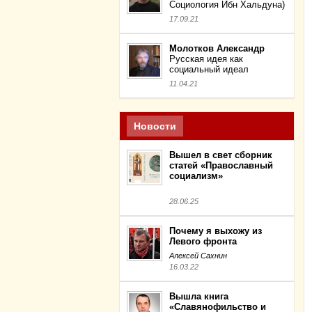
Социология Ибн Хальдуна)
17.09.21
Молотков Александр
Русская идея как
социальный идеал
11.04.21
Новости
Вышел в свет сборник
статей «Православный
социализм»
28.06.25
Почему я выхожу из
Левого фронта
Алексей Сахнин
16.03.22
Вышла книга
«Славянофильство и