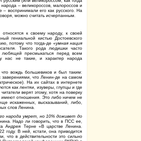
л русским (или великороссом, как тогда
 народа – великороссов, малороссов и
 – воспринимали его как русского. На
говоря, можно считать исчерпанным.
 относятся к своему народу, к своей
нный гениальной кистью Достоевского
ию, потому что тогда-де «
умная нация
сателя. Такого рода людишки часто
и, любящей пресмыкаться перед всем
у нас не такие, и характер народа
 что вождь большевиков и был таким:
с заверениями, что Ленин-де на самом
атрическое). На их сайтах в интернете
ются как лентяи, изуверы, глупцы и где
читатели верят этому, хотя на поверку
не имеют отношения. Это либо ничем не
еще искаженных, высказываний, либо,
ных слов Ленина.
го народа умрет, но 10% доживет до
нина. Надо ли говорить, что в ПСС ее,
ста Андрея Терне «В царстве Ленина.
 году. В ней, кстати, она приводится
и, что в действительности это сильно