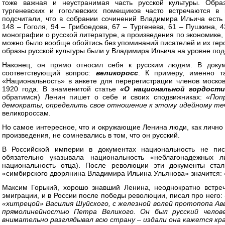
тоже важная и неустранимая часть русской культуры. Обра
тургеневских и гоголевских помещиков часто встречаются в
подсчитали, что в собрании сочинений Владимира Ильича ест
148 – Гоголя, 94 – Грибоедова, 67 – Тургенева, 61 – Пушкина, 
монографии о русской литературе, а произведения по экономике, 
можно было вообще обойтись без упоминаний писателей и их геро
образы русской культуры были у Владимира Ильича на уровне под
Наконец, он прямо относил себя к русским людям. В доку
соответствующий вопрос:
великоросс
. К примеру, именно т
«Национальность» в анкете для перерегистрации членов москов
1920 года. В знаменитой статье
«О национальной гордости
обратимся) Ленин пишет о себе и своих сподвижниках:
«Поп
демократы, определить свое отношение к этому идейному те
великороссам.
Но самое интересное, что и окружающие Ленина люди, как лично 
произведения, не сомневались в том, что он русский.
В Российской империи в документах национальность не пис
обязательно указывала национальность «неблагонадежных л
национальность отца). После революции эти документы стал
«симбирского дворянина Владимира Ильина Ульянова» значится: 
Максим Горький, хорошо знавший Ленина, неоднократно встр
эмиграции, и в России после победы революции, писал про него: 
«хитрецой» Василия Шуйского, с железной волей протопопа Ав
прямолинейностью Петра Великого. Он был русский челове
внимательно разглядывал всю страну – издали она кажется кра