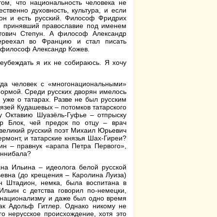
том, что национальность человека не
ственно духовность, культура, и если
 он и есть русский. Философ Фридрих
 и принявший православие под именем
тович Степун. А философ Александр
переехал во Францию и стал писать
й философ Александр Кожев.
еубеждать я их не собираюсь. Я хочу
гда человек с «многонациональными»
нормой. Среди русских дворян имелось
 уже о татарах. Разве не был русским
язей Кудашевых – потомков татарского
у Октавию Шуазёль-Гуфье – отпрыску
др Блок, чей предок по отцу – врач
великий русский поэт Михаил Юрьевич
рмонт, и татарские князья Шах-Гиреи?
ин – правнук «арапа Петра Первого»,
аннибала?
на Ильина – идеолога белой русской
ьевна (до крещения – Каролина Луиза)
н Штадион, немка, была воспитана в
Ильин с детства говорил по-немецки,
у национализму и даже был одно время
как Адольф Гитлер. Однако никому не
го нерусское происхождение, хотя это