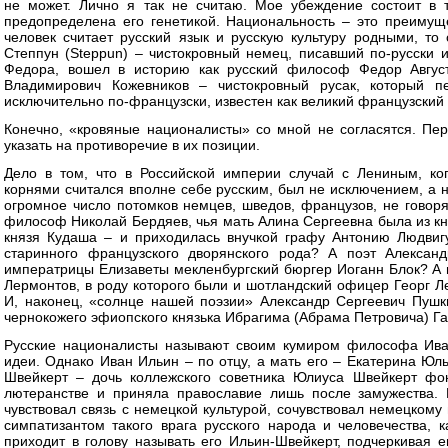
не может. Лично я так не считаю. Мое убеждение состоит в 
предопределена его генетикой. Национальность – это преимуще
человек считает русский язык и русскую культуру родными, то
Степпун (Steppun) – чистокровный немец, писавший по-русски
Федора, вошел в историю как русский философ Федор Авгус
Владимирович Кожевников – чистокровный русак, который 
исключительно по-французски, известен как великий французски
Конечно, «кровяные националисты» со мной не согласятся. Пер
указать на противоречие в их позиции.
Дело в том, что в Российской империи случай с Лениным, ко
корнями считался вполне себе русским, был не исключением, а 
огромное число потомков немцев, шведов, французов, не говоря
философ Николай Бердяев, чья мать Алина Сергеевна была из кн
князя Кудаша – и приходилась внучкой графу Антонию Людвиг
старинного французского дворянского рода? А поэт Алексан
императрицы Елизаветы мекленбургский бюргер Иоганн Блок? А 
Лермонтов, в роду которого были и шотландский офицер Георг Ле
И, наконец, «солнце нашей поэзии» Александр Сергеевич Пушк
чернокожего эфиопского князька Ибрагима (Абрама Петровича) Г
Русские националисты называют своим кумиром философа Ива
идеи. Однако Иван Ильин – по отцу, а мать его – Екатерина Юл
Швейкерт – дочь коллежского советника Юлиуса Швейкерт фо
лютеранстве и приняла православие лишь после замужества. 
чувствовал связь с немецкой культурой, сочувствовал немецком
симпатизантом такого врага русского народа и человечества, 
приходит в голову называть его Ильин-Швейкерт, подчеркивая е