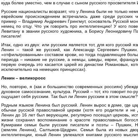
куда более уместно, чем в случае с сыном русского просветителя 
Русские националисты возразят, что у Ленина были не только нем
еврейским происхождением встречались даже среди русских ч
пример – Владимир Андреевич Грингмут, основатель Русской мон
немец по отцу. Что уж говорить про интеллигенцию! У кого пове
Левитану в звании русского художника, а Борису Леонидовичу Па
писателя!
Итак, одно из двух: или русским является тот, для кого русский я
Ленин – такой же русский, как Александр Сергеевич Пушкин
«отфильтрованным» составом крови, но тогда подавляющее больш
периода – никакие не русские, а немцы, шведы, евреи, француз
первую очередь это касается царей из династии Романовых, ко
исключительно на немецких принцессах).
Ленин – великоросс
Но, повторю, я (как и большинство современных россиян) убежде
духовное самосознание, культура. Русский – тот, кто говорит по-р
ощущает себя русским. Так был ли Ленин русским в этом смысле?
Родным языком Ленина был русский. Ленин вырос в доме, где ца
обычаи русской православной церкви (хотя его родители и не
Ленин до 16 лет был верующим, регулярно посещал церковь, ис
жизни сохранил воспоминание о красоте православных богосл
Кумирами семьи были русские писатели и поэты – Пушкин, Не
(земляк Ленина), Салтыков-Щедрин. Семья была из новых дво
интеллигенции, юный Ленин увлекался книгами русского мысли