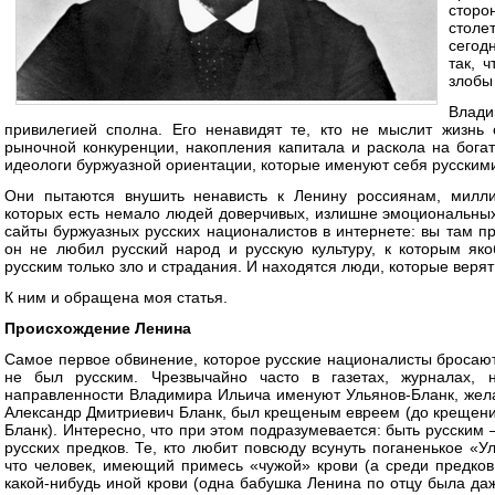
сторо
столе
сегод
так, 
злобы
Влад
привилегией сполна. Его ненавидят те, кто не мыслит жизнь 
рыночной конкуренции, накопления капитала и раскола на бога
идеологи буржуазной ориентации, которые именуют себя русским
Они пытаются внушить ненависть к Ленину россиянам, милли
которых есть немало людей доверчивых, излишне эмоциональных
сайты буржуазных русских националистов в интернете: вы там пр
он не любил русский народ и русскую культуру, к которым як
русским только зло и страдания. И находятся люди, которые верят
К ним и обращена моя статья.
Происхождение Ленина
Самое первое обвинение, которое русские националисты бросают 
не был русским. Чрезвычайно часто в газетах, журналах, н
направленности Владимира Ильича именуют Ульянов-Бланк, желая
Александр Дмитриевич Бланк, был крещеным евреем (до крещени
Бланк). Интересно, что при этом подразумевается: быть русским 
русских предков. Те, кто любит повсюду всунуть поганенькое «У
что человек, имеющий примесь «чужой» крови (а среди предко
какой-нибудь иной крови (одна бабушка Ленина по отцу была да