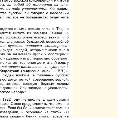
й Петроградской конференции РКП(б) в
чь за собой 90 миллионов из ста,
ть, их надо уничтожить
». Как видим,
ства русских, он говорил о населении
л, что все же большинство будет жить
ходятся с ними весьма вольно. Так, на
одится цитата из заметки Ленина «К
их условиях очень естественно, что
ажется пустою бумажкой, неспособной
о русского человека, великоросса-
ь видеть людей, которые тыкали мне в
сли он называет русских подлецами,
ого национализма специально обрывают
не хватает терпения дочитать. А ведь у
еликоросса-шовиниста, в сущности,
 бюрократ
(выделено мной. –
Р.В.
)».
 людей вообще, а типичных русских
 остается меткой, совершенно верной,
ков, которые советуют бедным людям
не должно». Или господа националисты-
усского народа?
в 1922 году, не вполне владел руками
ретарю. Смею предположить, что именно
ек». Если бы Ленин писал текст сам, он
изведений, и особенно из статьи «О
сскими людьми Ленин считал вовсе не