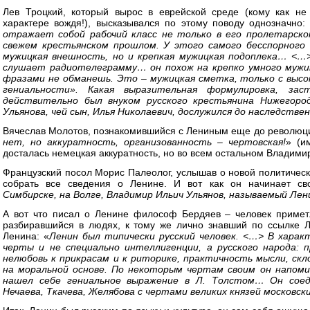
Лев Троцкий, который вырос в еврейской среде (кому как не
характере вождя!), высказывался по этому поводу однозначно:
отражает собой рабочий класс не только в его пролетарско
свежем крестьянском прошлом. У этого самого бесспорного
мужицкая внешность, но и крепкая мужицкая подоплека… <…>
слушает радиотелеграмму… он похож на крепко умного мужик
фразами не обманешь. Это – мужицкая сметка, только с высо
гениальности». Какая выразительная формулировка, за
действительно был внуком русского крестьянина Нижегород
Ульянова, чей сын, Илья Николаевич, дослужился до наследстве
Вячеслав Молотов, познакомившийся с Лениным еще до революци
нет, но аккуратность, организованность – чертовская!
» (и
досталась немецкая аккуратность, но во всем остальном Владимир
Французский посол Морис Палеолог, услышав о новой политичес
собрать все сведения о Ленине. И вот как он начинает сво
Симбирске, на Волге, Владимир Ильич Ульянов, называемый Ле
А вот что писал о Ленине философ Бердяев – человек примет
разбиравшийся в людях, к тому же лично знавший по ссылке Л
Ленина: «
Ленин был типически русский человек. <…> В харак
черты и не специально интеллигенции, а русского народа: 
нелюбовь к прикрасам и к риторике, практичность мысли, ск
на моральной основе. По некоторым чертам своим он напом
нашел себе гениальное выражение в Л. Толстом… Он соед
Нечаева, Ткачева, Желябова с чертами великих князей московс