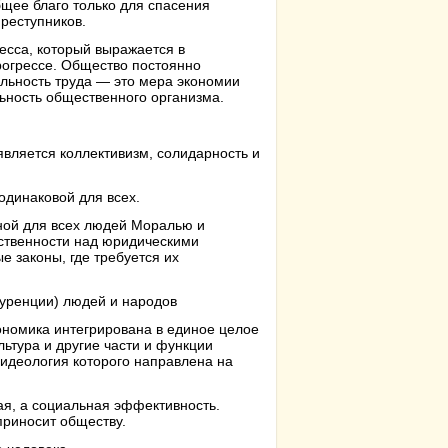
щее благо только для спасения
преступников.
сса, который выражается в
рогрессе. Общество постоянно
льность труда — это мера экономии
льность общественного организма.
является коллективизм, солидарность и
одинаковой для всех.
ной для всех людей Моралью и
вственности над юридическими
е законы, где требуется их
куренции) людей и народов
ономика интегрирована в единое целое
льтура и другие части и функции
 идеология которого направлена на
ая, а социальная эффективность.
приносит обществу.