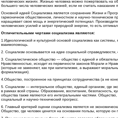
человеческих жизнях. Жизнью человека можно пожертвовать на об
большего числа человеческих жизней, если не считать наказание 
Основной идеей Социализма является сохранение Жизни и Прогре
гармоничном общественном, личностном и научно-техническом п
наращивает свою мощь и энергетический потенциал. Производите
человеческих усилий и затрат природной энергии, то есть оптима
Отличительными чертами социализма являются:
1.Идеологической и культурной основой социализма как системы, 
взаимопомощь.
2. Социализм основывается на идее социальной справедливости, 
3. Социалистическое общество — общество с единой и обязатель
Нравственностью, исходит из первичности законов Морали и Нра
(которые не заменяют, как при капитализме, а выражают моральны
формализация).
4.Общество, построенное на принципах сотрудничества (а не кон
5. Социализм — интегральное общество, единый организм, где эк
в рамках всей страны. Образование, воспитание, безопасность, ку
общества также являются его интегральными частями. Общество,
социальный и научно-технический прогресс.
6. Главный критерий оценки социализма является не экономическ
Общество, где человек ценится на основании пользы, которую он 