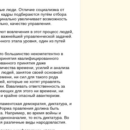
ые люди. Отличие социализма от
е кадры подбираются путём отбора
рдинально увеличивает возможность
ьно, качество управления.
ют вовлечения в этот процесс людей,
я важнейшей управленческой задачей.
ного этапа уровня, один из путей
о большинство некомпетентно в
принятия квалифицированного
ванного принятия даже
личества времени, усилий и анализа
 людей, занятое своей основной
емени, ни сил для такого рода
ей, которые не хотят управлять
. Взваливать ответственность за
еющих для этого ни времени, ни
о и крайне опасный авантюризм.
аментская демократия, диктатура, и
. Форма правления должна быть
а. Например, во время войны и
диноначалие, то есть диктатура. Во
я различные виды народовластия.