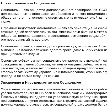
Планирование при Социализме
Социализм — это общество долговременного планирования. ССС
долговременных планов развития общества и четкого понимания
общества того, что конкретно строится, кто из руководителей за чт
задач.
Огромный недостаток капитализма — это его ориентация на сиюм
течение одной человеческой жизни. Никакой речи быть не может 
общества, целенаправленного воспитания, изменения среды обита
его неустранимый недостаток.
Социализм ориентирован на долгосрочные нужды общества. Обес
выполнения планов в течение долгого срока, даже многих сотен ле
принципиальная задача.
Основным субъектом при социализме считается не отдельный чел
совокупность членов общества, не только живущих сейчас, но и те
свое наследие, а также тех поколений, которые придут после нас
сформировать систему управления и планирования, чтобы она с
народа, а не только живущих сейчас.
Управление и Народовластие при Социализме
Управление обществом — исключительно важная и сложная работ
уровня может привести к гибели миллионов людей и катастрофич
Поэтому к отбору кандидатов на управленческую работу и контрол
при социализме, нужно относиться как к критически важной зада
должна хорошо оплачиваться, их социальный статус должен быть о