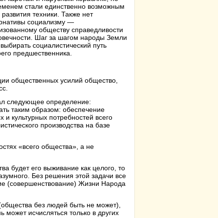
еменем стали единственно возможным
 развития техники. Также нет
рнативы социализму —
изованному обществу справедливости
овечности. Шаг за шагом народы Земли
 выбирать социалистический путь
оего предшественника.
ции общественных усилий общество,
сс.
вал следующее определение:
ть таким образом: обеспечение
 и культурных потребностей всего
истического производства на базе
остях «всего общества», а не
а будет его выживание как целого, то
азумного. Без решения этой задачи все
ие (совершенствование) Жизни Народа
(общества без людей быть не может),
ь может исчисляться только в других