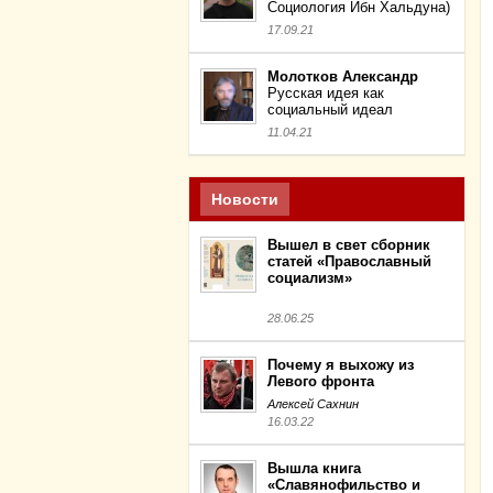
Социология Ибн Хальдуна)
17.09.21
Молотков Александр
Русская идея как
социальный идеал
11.04.21
Новости
Вышел в свет сборник
статей «Православный
социализм»
28.06.25
Почему я выхожу из
Левого фронта
Алексей Сахнин
16.03.22
Вышла книга
«Славянофильство и