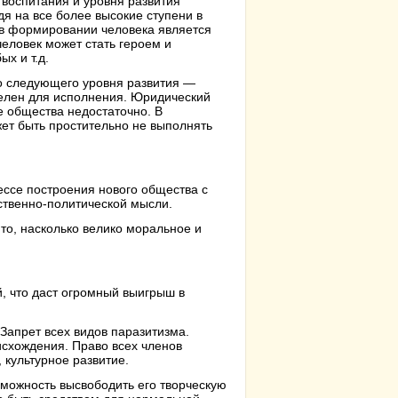
 воспитания и уровня развития
дя на все более высокие ступени в
 в формировании человека является
человек может стать героем и
х и т.д.
го следующего уровня развития —
телен для исполнения. Юридический
е общества недостаточно. В
ет быть простительно не выполнять
ессе построения нового общества с
ественно-политической мысли.
то, насколько велико моральное и
, что даст огромный выигрыш в
Запрет всех видов паразитизма.
исхождения. Право всех членов
 культурное развитие.
зможность высвободить его творческую