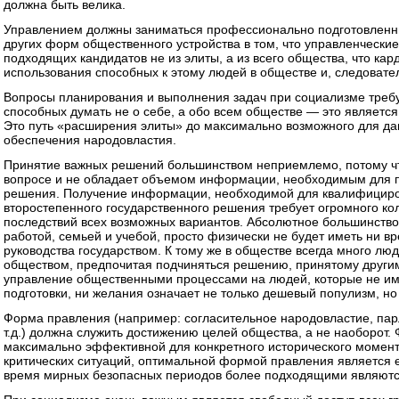
должна быть велика.
Управлением должны заниматься профессионально подготовленн
других форм общественного устройства в том, что управленчески
подходящих кандидатов не из элиты, а из всего общества, что ка
использования способных к этому людей в обществе и, следовател
Вопросы планирования и выполнения задач при социализме требу
способных думать не о себе, а обо всем обществе — это являетс
Это путь «расширения элиты» до максимально возможного для дан
обеспечения народовластия.
Принятие важных решений большинством неприемлемо, потому чт
вопросе и не обладает объемом информации, необходимым для 
решения. Получение информации, необходимой для квалифициро
второстепенного государственного решения требует огромного ко
последствий всех возможных вариантов. Абсолютное большинство
работой, семьей и учебой, просто физически не будет иметь ни вр
руководства государством. К тому же в обществе всегда много люд
обществом, предпочитая подчиняться решению, принятому другими
управление общественными процессами на людей, которые не им
подготовки, ни желания означает не только дешевый популизм, н
Форма правления (например: согласительное народовластие, парл
т.д.) должна служить достижению целей общества, а не наоборот
максимально эффективной для конкретного исторического момент
критических ситуаций, оптимальной формой правления является е
время мирных безопасных периодов более подходящими являютс