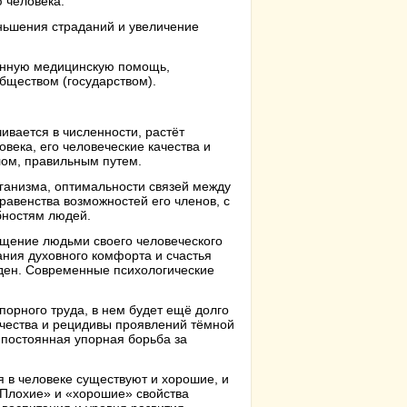
 человека.
ньшения страданий и увеличение
твенную медицинскую помощь,
обществом (государством).
ивается в численности, растёт
века, его человеческие качества и
елом, правильным путем.
рганизма, оптимальности связей между
равенства возможностей его членов, с
бностям людей.
ущение людьми своего человеческого
ния духовного комфорта и счастья
еден. Современные психологические
орного труда, в нем будет ещё долго
чества и рецидивы проявлений тёмной
ь постоянная упорная борьба за
я в человеке существуют и хорошие, и
«Плохие» и «хорошие» свойства