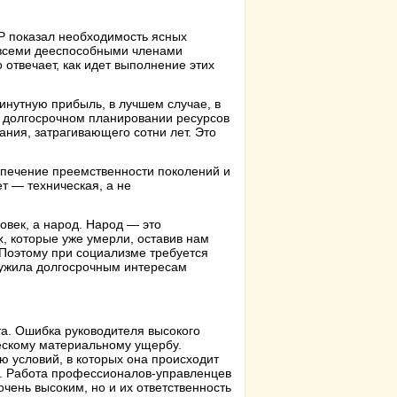
Р показал необходимость ясных
 всеми дееспособными членами
о отвечает, как идет выполнение этих
инутную прибыль, в лучшем случае, в
о долгосрочном планировании ресурсов
ния, затрагивающего сотни лет. Это
печение преемственности поколений и
т — техническая, а не
овек, а народ. Народ — это
х, которые уже умерли, оставив нам
. Поэтому при социализме требуется
лужила долгосрочным интересам
а. Ошибка руководителя высокого
ескому материальному ущербу.
ю условий, в которых она происходит
че. Работа профессионалов-управленцев
чень высоким, но и их ответственность