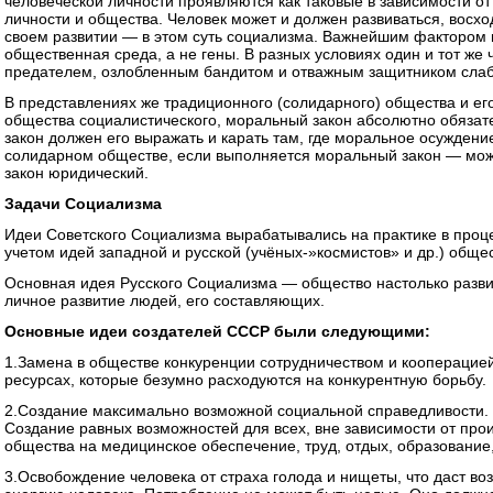
человеческой личности проявляются как таковые в зависимости от
личности и общества. Человек может и должен развиваться, восхо
своем развитии — в этом суть социализма. Важнейшим фактором
общественная среда, а не гены. В разных условиях один и тот же 
предателем, озлобленным бандитом и отважным защитником слабы
В представлениях же традиционного (солидарного) общества и е
общества социалистического, моральный закон абсолютно обяза
закон должен его выражать и карать там, где моральное осуждени
солидарном обществе, если выполняется моральный закон — мож
закон юридический.
Задачи Социализма
Идеи Советского Социализма вырабатывались на практике в проц
учетом идей западной и русской (учёных-»космистов» и др.) общ
Основная идея Русского Социализма — общество настолько разви
личное развитие людей, его составляющих.
Основные идеи создателей СССР были следующими:
1.Замена в обществе конкуренции сотрудничеством и кооперацией
ресурсах, которые безумно расходуются на конкурентную борьбу.
2.Создание максимально возможной социальной справедливости. 
Создание равных возможностей для всех, вне зависимости от про
общества на медицинское обеспечение, труд, отдых, образование,
3.Освобождение человека от страха голода и нищеты, что даст во