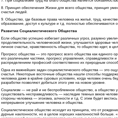
7. При социализме труд на благо общества является обязанностью
8. Принцип обеспечения Жизни для всего общества, принцип уме
счастья людей.
9. Общество, где базовые права человека на жильё, труд, качес
образование, доступ к культуре и т.д. полностью обеспечиваются 
Развитие Социалистического Общества
Если общество успешно избегает различных угроз, разумно увелич
продолжительность человеческой жизни, улучшается здоровье чело
личное счастье, нравственность общества, то общество идет, в ц
Прогресс общества — это прогресс всего общества как единого о
его различными частями, прогресс управления, справедливости и 
распределением профессий соответственно их природным спосо
Одна из важнейших задач социалистического общества — это ощ
счастья. Некоторые восточные общества нашли способы поддержа
человека даже в крайне суровых условиях, когда человек очень б
разработки позволяют добиться этого уже на новом уровне.
Социализм — не рай и не беспроблемное общество, а общество уп
существовать несправедливость — наследие темных веков челове
стороны человека — эгоизма, алчности и т.д. С этим будет вестис
непрерывное улучшение человека и общества.
Социалистическое общество исходит из принципа, что от рождени
дурные наклонности, но в целом хороших наклонностей больше. 