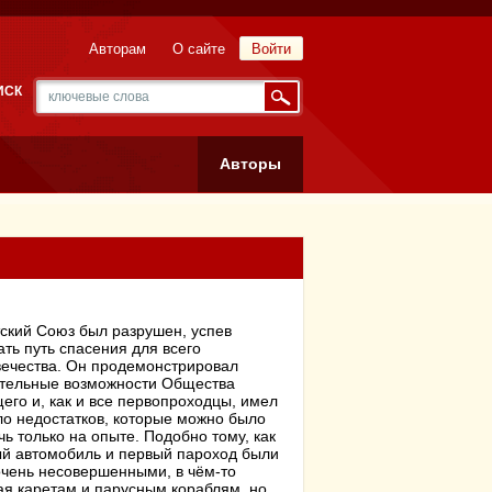
Авторам
О сайте
Войти
ИСК
Авторы
ский Союз был разрушен, успев
ать путь спасения для всего
ечества. Он продемонстрировал
тельные возможности Общества
его и, как и все первопроходцы, имел
о недостатков, которые можно было
чь только на опыте. Подобно тому, как
й автомобиль и первый пароход были
чень несовершенными, в чём-то
ая каретам и парусным кораблям, но