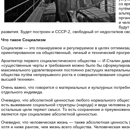
со вр
путём
альте
орган
и чел
будут
развития. Будет построен и СССР-2, свободный от недостатков св
Что такое Социализм
Социализм — это планируемое и регулируемое в целях оптимиза
ориентированное на общественный, личный и технический прогре
Архитектор первого социалистического общества — И.Сталин да
«существенные черты и требования можно было бы сформулирова
максимального удовлетворения постоянно растущих материальных
общества путём непрерывного роста и совершенствования социал
высшей техники».
Очень важно, что говорится о материальных и культурных потребн
отдельного индивида.
Очевидно, что абсолютной ценностью любого нормального обществ
есть выживание социальной структуры (народа) и вида человека р
остальные цели теряют смысл. То есть сохранение и преумножен
является при социализме абсолютной ценностью.
Очевидно, что человеческая жизнь — также абсолютная ценность 
хотя и ниже рангом, чем жизнь всего общества. Человеческая жизн