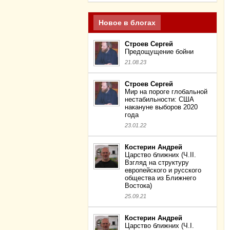
Новое в блогах
Строев Сергей
Предощущение бойни
21.08.23
Строев Сергей
Мир на пороге глобальной
нестабильности: США
накануне выборов 2020
года
23.01.22
Костерин Андрей
Царство ближних (Ч.II.
Взгляд на структуру
европейского и русского
общества из Ближнего
Востока)
25.09.21
Костерин Андрей
Царство ближних (Ч.I.