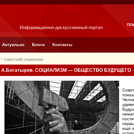
ПО
Информационно-дискуссионный портал
Актуально
Блоги
Контакты
советский социализм
А.Богатырев. СОЦИАЛИЗМ — ОБЩЕСТВО БУДУЩЕГО
Совет
показ
Челов
удиви
Будущ
немал
пости
первы
ещё о
уступ