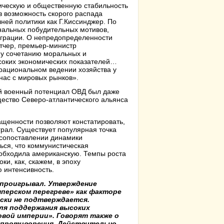
тическую и общественную стабильность
в возможность скорого распада
ней политики как Г.Киссинджер. По
ональных побудительных мотивов,
еграции. О непредопределенности
этчер, премьер-министр
му сочетанию моральных и
соких экономических показателей…
 рациональном ведении хозяйства у
нас с мировых рынков».
ый военный потенциал ОВД был даже
ество Северо-атлантического альянса
щенности позволяют констатировать,
грал. Существует популярная точка
 сопоставлении динамики
ься, что коммунистическая
 обходила американскую. Темпы роста
и, как, скажем, в эпоху
 интенсивность.
е проигрывал. Утверждение
мперском перегреве» как факторе
ски не подтверждается.
ля поддержания высоких
вой империи». Говорят также о
 противоречия. Действительно,