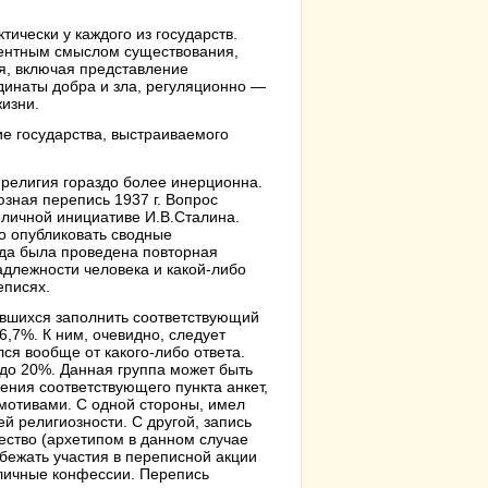
ически у каждого из государств.
дентным смыслом существования,
я, включая представление
динаты добра и зла, регуляционно —
изни.
е государства, выстраиваемого
, религия гораздо более инерционна.
зная перепись 1937 г. Вопрос
 личной инициативе И.В.Сталина.
о опубликовать сводные
ода была проведена повторная
адлежности человека и какой-либо
еписях.
сившихся заполнить соответствующий
,7%. К ним, очевидно, следует
лся вообще от какого-либо ответа.
до 20%. Данная группа может быть
ения соответствующего пункта анкет,
мотивами. С одной стороны, имел
ей религиозности. С другой, запись
ество (архетипом в данном случае
бежать участия в переписной акции
личные конфессии. Перепись