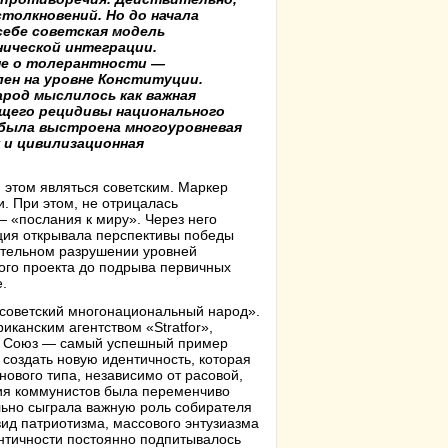
толкновений. Но до начала
себе советская модель
нической интеграции.
не о толерантности —
лен на уровне Конституции.
арод мыслилось как важная
щего рецидивы национального
 была выстроена многоуровневая
к и цивилизационная
 этом являться советским. Маркер
. При этом, не отрицалась
 «послания к миру». Через него
ация открывала перспективы победы
ательном разрушении уровней
ого проекта до подрыва первичных
е.
 «советский многонациональный народ».
канским агентством «Stratfor»,
ий Союз — самый успешный пример
 создать новую идентичность, которая
нового типа, независимо от расовой,
ия коммунистов была переменчиво
льно сыграла важную роль собирателя
ид патриотизма, массового энтузиазма
ентичности постоянно подпитывалось