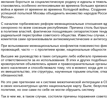
желание бороться за социалистическую родину и идеалы в тяжел
становились особенно интенсивными во времена больших кризисов
война и время от времени во времена Холодной войны. Создание
успешной попыткой Москвы объединить множество народов Росси
России».
С началом горбачевских реформ межнациональные отношения вдр
синхронно по всем союзным республикам. Причина столь быстрых
в политике властей, фактически поощрявших сепаратистские тен
радикальной перестройки советского общества. Известны случаи, 
комитетов сами организовывали антикоммунистические и антигос
При вспыхивании межнациональных конфликтов повсеместно фикс
провокаций, часто — с пролитием крови, национальные общности с
Высшее же руководство в таких ситуациях либо избегало примене
от ответственности за их использование. В этих и других подобны
кровопролития объявлялись армия и правоохранительные органы. 
всего населения и способствовало тому, что в момент, когда для
их вмешательство, эти структуры, наученные горьким опытом, отк
обязанностей.
Но это уже претензии не к системе межэтнической интеграции в 
в своих конъюнктурных целях национальную карту. Были, безусло
политике, но они сами по себе не могли обрушить систему.
Так в чем же, в таком случае, состояли причины поражения советс