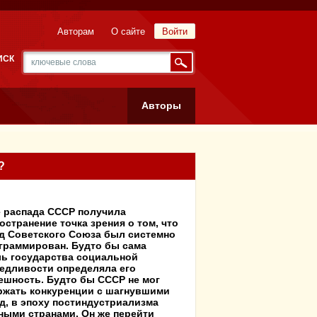
Авторам
О сайте
Войти
ИСК
Авторы
?
 распада СССР получила
остранение точка зрения о том, что
д Советского Союза был системно
граммирован. Будто бы сама
ь государства социальной
едливости определяла его
ешность. Будто бы СССР не мог
жать конкуренции с шагнувшими
д, в эпоху постиндустриализма
ными странами. Он же перейти