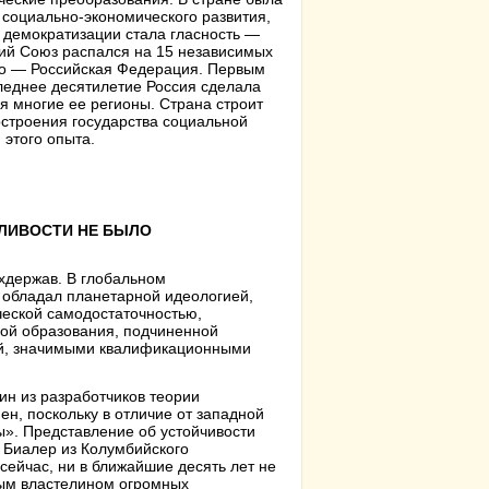
социально-экономического развития,
 демократизации стала гласность —
кий Союз распался на 15 независимых
тво — Российская Федерация. Первым
леднее десятилетие Россия сделала
я многие ее регионы. Страна строит
строения государства социальной
 этого опыта.
ЛИВОСТИ НЕ БЫЛО
рхдержав. В глобальном
 обладал планетарной идеологией,
еской самодостаточностью,
ой образования, подчиненной
ой, значимыми квалификационными
ин из разработчиков теории
ен, поскольку в отличие от западной
». Представление об устойчивости
 Биалер из Колумбийского
 сейчас, ни в ближайшие десять лет не
дым властелином огромных