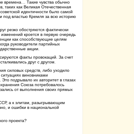
ые времена… Такие чувства обычно
, таких как Великая Отечественная
 советской идентичности было самой
и под властью Кремля за всю историю
уг резко обостряются фактически
 изменений кроется в первую очередь
денции как способствующие целям
когда руководители партийных
ударственные акции.
ируются факты провокаций. За счет
талкивались друг с другом.
ния силовых средств, либо уходило
х ситуациях виновниками
Это подрывало их авторитет в глазах
 сохранения Союза потребовалось
азались от выполнения своих прямых
СССР, а к элитам, разыгрывающим
вно, и ошибки в национальной
кого проекта?