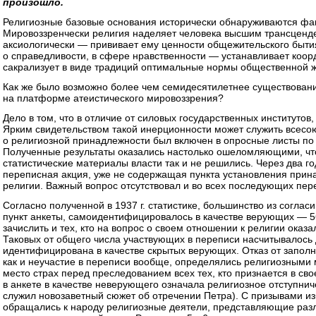
произошло.
Религиозные базовые основания исторически обнаруживаются факт
Мировоззренчески религия наделяет человека высшим трансцен
аксиологически — прививает ему ценности общежительского быти
о справедливости, в сфере нравственности — устанавливает коор
сакрализует в виде традиций оптимальные нормы общественной ж
Как же было возможно более чем семидесятилетнее существовани
на платформе атеистического мировоззрения?
Дело в том, что в отличие от силовых государственных институтов
Ярким свидетельством такой инерционности может служить всесою
о религиозной принадлежности был включен в опросные листы по
Полученные результаты оказались настолько ошеломляющими, чт
статистические материалы власти так и не решились. Через два г
переписная акция, уже не содержащая пункта установления прин
религии. Важный вопрос отсутствовал и во всех последующих пер
Согласно полученной в 1937 г. статистике, большинство из согла
пункт анкеты, самоидентифицировалось в качестве верующих — 56
зачислить и тех, кто на вопрос о своем отношении к религии оказа
Таковых от общего числа участвующих в переписи насчитывалось 
идентифицирована в качестве скрытых верующих. Отказ от заполн
как и неучастие в переписи вообще, определялись религиозными 
место страх перед преследованием всех тех, кто признается в сво
в анкете в качестве неверующего означала религиозное отступнич
служил новозаветный сюжет об отречении Петра). С призывами из
обращались к народу религиозные деятели, представляющие раз