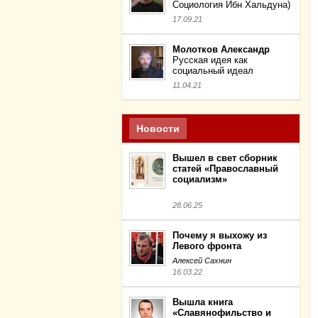
Социология Ибн Хальдуна)
17.09.21
Молотков Александр
Русская идея как
социальный идеал
11.04.21
Новости
Вышел в свет сборник
статей «Православный
социализм»
28.06.25
Почему я выхожу из
Левого фронта
Алексей Сахнин
16.03.22
Вышла книга
«Славянофильство и