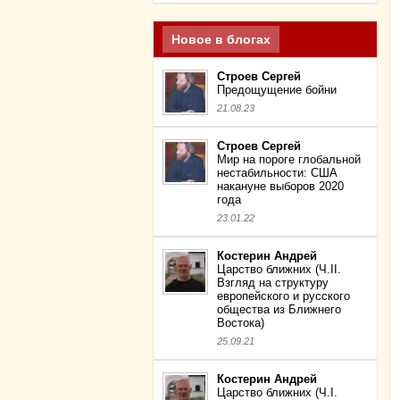
Новое в блогах
Строев Сергей
Предощущение бойни
21.08.23
Строев Сергей
Мир на пороге глобальной
нестабильности: США
накануне выборов 2020
года
23.01.22
Костерин Андрей
Царство ближних (Ч.II.
Взгляд на структуру
европейского и русского
общества из Ближнего
Востока)
25.09.21
Костерин Андрей
Царство ближних (Ч.I.