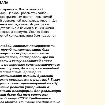
ЕАЛА
воззрением. Диалектический
мир. Церковь рассматривалась
лена кризисным состоянием самой
й социальной несправедливости. Для
вные последствия. Из доктрины
дставление о вечной высшей жизни.
ованием социума. Изъята была
уховной солидаризации был подменен
х людей, готовых пожертвовать
й тренд консюмеризации был
роцесса секуляризационного.
сыпалось, подверглось эрозии
ости к концу советской эпохи
о в построение коммунистического
ые страны, да и страны народной
капитализме. Критерий
ъективности высшей духовной
икте социализма и религии? Такая
нципиальных противоречий между
онные религии утверждали в
ианской платформы для реализации
сти было бы тем синтезом,
вной мощи СССР. Требовалось
ла Маркса. Но такое соединение не