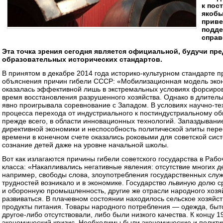
к пос
якобы
приве
подде
справ
Эта точка зрения сегодня является официальной, будучи пре
образовательных исторических стандартов.
В принятом в декабре 2014 года историко-культурном стандарте 
объяснения причин гибели СССР: «Мобилизационная модель эконом
оказалась эффективной лишь в экстремальных условиях форсиро
время восстановления разрушенного хозяйства. Однако в длитель
явно проигрывала соревнование с Западом. В условиях научно-т
процесса перехода от индустриального к постиндустриальному об
прежде всего, в области инновационных технологий. Запаздыван
директивной экономики и неспособность политической элиты пере
времени в конечном счете оказались роковыми для советской сис
сознание детей даже на уровне начальной школы.
Вот как излагаются причины гибели советского государства в Раб
класса: «Накапливались негативные явления: отсутствие многих д
например, свободы слова, злоупотребления государственных слу
трудностей возникало и в экономике. Государство львиную долю с
и оборонную промышленность, другие же отрасли народного хозя
развиваться. В плачевном состоянии находилось сельское хозяйст
продукты питания. Товары народного потребления — одежда, быт
другое-либо отсутствовали, либо были низкого качества. К концу 1
экономический кризис. Необходимы были экономические и полити