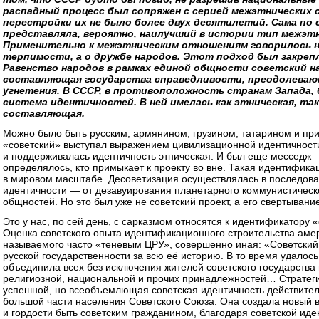
распадный процесс был сопряжен с серией межэтнических с
перестройки их не было более двух десятилетий. Сама по 
представляла, вероятно, наилучший в истории тип межэт
Применительно к межэтническим отношениям говорилось 
терпимости, а о дружбе народов. Этот подход был закреп
Равенство народов в рамках единой общности советский н
составляющая государства справедливости, преодолеваю
угнетения. В СССР, в противоположность странам Запада,
система идентичностей. В ней имелась как этническая, та
составляющая.
Можно было быть русским, армянином, грузином, татарином и при
«советский» выступал выражением цивилизационной идентичности
и поддерживалась идентичность этническая. И был еще месседж —
определялось, кто примыкает к проекту во вне. Такая идентифик
в мировом масштабе. Десоветизация осуществлялась в последов
идентичности — от дезавуирования планетарного коммунистическ
общностей. Но это был уже не советский проект, а его свертывани
Это у нас, по сей день, с сарказмом относятся к идентификатору
Оценка советского опыта идентификационного строительства амери
называемого часто «теневым ЦРУ», совершенно иная: «Советск
русской государственности за всю её историю. В то время удалось
объединила всех без исключения жителей советского государства 
религиозной, национальной и прочих принадлежностей… Стратег
успешной, но всеобъемлющая советская идентичность действите
большой части населения Советского Союза. Она создала новый в
и гордости быть советским гражданином, благодаря советской ид