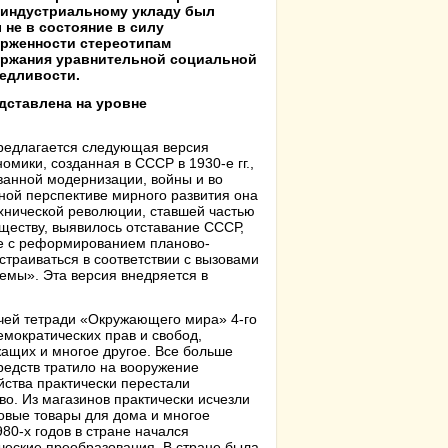
тиндустриальному укладу был
 не в состояние в силу
рженности стереотипам
ржания уравнительной социальной
едливости.
дставлена на уровне
предлагается следующая версия
ики, созданная в СССР в 1930-е гг.,
ванной модернизации, войны и во
ной перспективе мирного развития она
ехнической революции, ставшей частью
ществу, выявилось отставание СССР,
ие с реформированием планово-
страиваться в соответствии с вызовами
темы». Эта версия внедряется в
очей тетради «Окружающего мира» 4-го
емократических прав и свобод,
жащих и многое другое. Все больше
редств тратило на вооружение
йства практически перестали
во. Из магазинов практически исчезли
овые товары для дома и многое
980-х годов в стране начался
ческие преобразования. В стране была