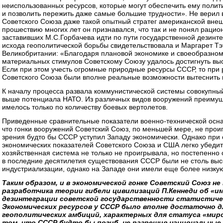
неиспользованных ресурсов, которые могут обеспечить ему поли
и позволить пережить даже самые большие трудности». Не верил 
Советского Союза даже такой опытный стратег американской внеш
прошествию многих лет он признавался, что так и не понял раци
заставивших М.С.Горбачева идти по пути государственной дезинт
исхода геополитической борьбы свидетельствовала и Маргарет Т
Великобритании: «Благодаря плановой экономике и своеобразно
материальных стимулов Советскому Союзу удалось достигнуть вы
Если при этом учесть огромные природные ресурсы СССР, то при
Советского Союза были вполне реальные возможности вытеснить 
К началу процесса развала коммунистической системы совокупн
выше потенциала НАТО. Из различных видов вооружений преимущ
имелось только по количеству боевых вертолетов.
Приведенные сравнительные показатели военно-технической осна
что гонки вооружений Советский Союз, по меньшей мере, не прои
зрения будто бы СССР уступил Западу экономически. Однако при
экономических показателей Советского Союза и США легко убедит
хозяйственная система не только не проигрывала, но постепенно
в последние десятилетия существования СССР были не столь высок
индустриализации, однако на Западе они имели еще более низкую
Таким образом, и в экономической гонке Советский Союз н
разработчика теории гибели цивилизаций П.Кеннеди об «и
дезинтеграции советской государственности статистиче
Экономических ресурсов у СССР было вполне достаточно д
геополитических амбиций, характерных для статуса «миро
том, что СССР будто бы погиб, не разрешив национальные