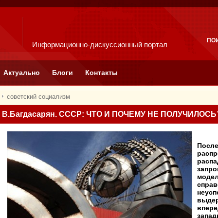
ПО
Информационно-дискуссионный портал
Актуально
Блоги
Контакты
советский социализм
В.Багдасарян. СССР: ЧТО И ПОЧЕМУ НЕ ПОЛУЧИЛОСЬ
После
распр
распа
запро
модел
справ
неусп
выдер
впере
запад