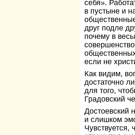
себя». Работа
в пустыне и н
общественные
друг подле дру
почему в вес
совершенство
общественных
если не христ
Как видим, в
достаточно ли
для того, что
Градовский чет
Достоевский н
и слишком эм
Чувствуется, 