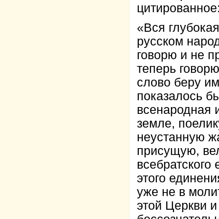
цитированное
«Вся глубокая
русском народ
говорю и не п
теперь говорю
слово беру им
показалось бы
всенародная 
земле, поелик
неустанную жа
присущую, вел
всебратского 
этого единени
уже не в моли
этой Церкви и