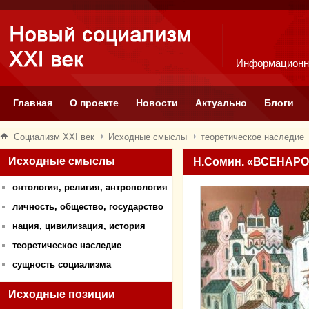
Информационн
Главная
О проекте
Новости
Актуально
Блоги
Социализм XXI век
Исходные смыслы
теоретическое наследие
Исходные смыслы
Н.Сомин. «ВСЕНАР
онтология, религия, антропология
личность, общество, государство
нация, цивилизация, история
теоретическое наследие
сущность социализма
Исходные позиции