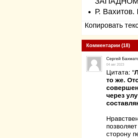
ЗАПАДНОМ
Р. Вахито
Копировать текс
Комментарии (18)
Сергей Бахмат
04 авг 2023
Цитата: "
Л
то же. От
совершен
через ул
составл
Нравствен
позволяет
сторону п