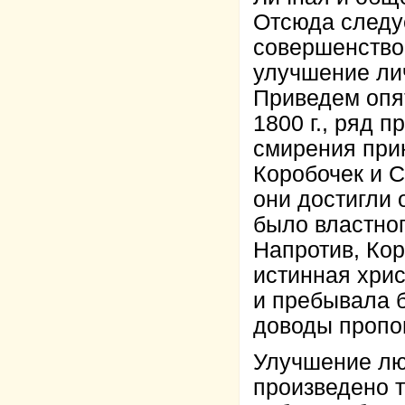
Отсюда следуе
совершенствов
улучшение ли
Приведем опят
1800 г., ряд 
смирения при
Коробочек и С
они достигли 
было властног
Напротив, Кор
истинная хрис
и пребывала б
доводы проп
Улучшение лю
произведено 