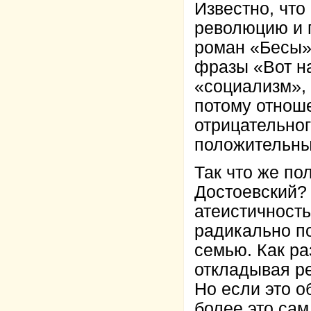
Известно, что
революцию и 
роман «Бесы»
фразы «Вот на
«социализм», 
потому отнош
отрицательног
положительны
Так что же по
Достоевский? 
атеистичност
радикально п
семью. Как раз
откладывая р
Но если это о
более это сам