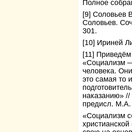
Полное собрани
[9] Соловьев B
Соловьев. Сочи
301.
[10] Ириней Ли
[11] Приведём
«Социализм — 
человека. Они
это самая то и
подготовител
наказанию» //
предисл. М.А. 
«Социализм со
христианской 