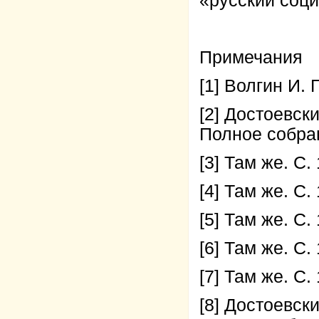
«русский соц
Примечания
[1] Волгин И. 
[2] Достоевск
Полное собрани
[3] Там же. С.
[4] Там же. С.
[5] Там же. С.
[6] Там же. С.
[7] Там же. С.
[8] Достоевск