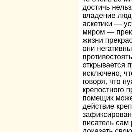
достичь нельз
владение люд
аскетики — ус
миром — прек
жизни прекра
они негативны
противостоять
открывается п
исключено, чт
говоря, что н
крепостного п
помещик може
действие креп
зафиксированн
писатель сам 
доказать свою