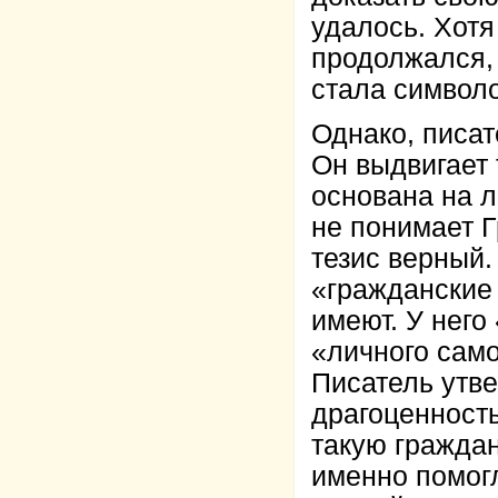
удалось. Хотя
продолжался,
стала символо
Однако, писа
Он выдвигает 
основана на л
не понимает Г
тезис верный.
«гражданские
имеют. У него
«личного сам
Писатель утве
драгоценность
такую гражда
именно помогл