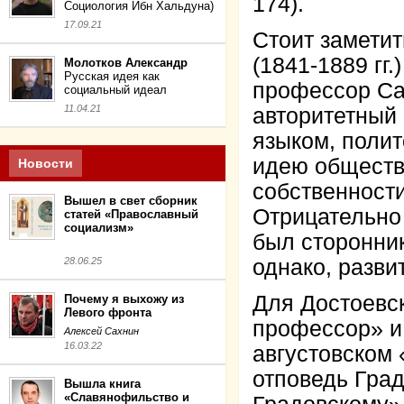
174).
Социология Ибн Хальдуна)
17.09.21
Стоит заметит
(1841-1889 гг
Молотков Александр
Русская идея как
профессор Сан
социальный идеал
11.04.21
авторитетный 
языком, полит
идею обществе
Новости
собственности
Вышел в свет сборник
Отрицательно 
статей «Православный
социализм»
был сторонник
28.06.25
однако, разви
Для Достоевс
Почему я выхожу из
Левого фронта
профессор» и 
Алексей Сахнин
16.03.22
августовском 
отповедь Град
Вышла книга
«Славянофильство и