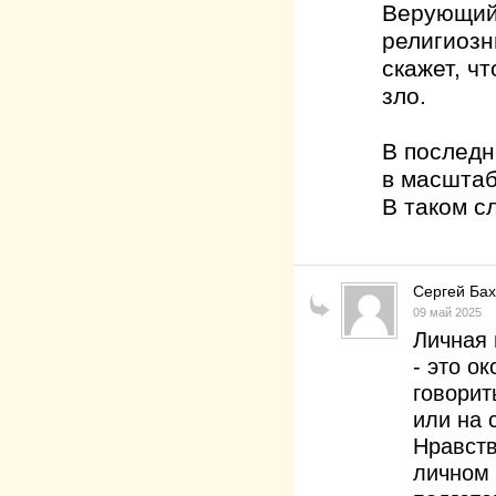
Верующий 
религиозн
скажет, ч
зло.
В последн
в масштаб
В таком сл
Сергей Ба
09 май 2025
Личная 
- это о
говорит
или на 
Нравств
личном 