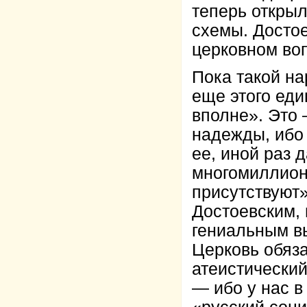
теперь откры
схемы. Достое
церковном во
Пока такой на
еще этого ед
вполне». Это 
надежды, ибо 
ее, иной раз 
многомиллион
присутствуют»
Достоевским, 
гениальным вы
Церковь обяза
атеистически
— ибо у нас в