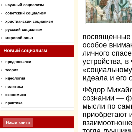
научный социализм
советский социализм
христианский социализм
русский социализм
посвященные 
мировой опыт
особое внима
Новый социализм
личного спас
устройства, в
предпосылки
«социальному 
теория
идеала и его 
идеология
политика
Фёдор Михайло
экономика
сознании — фи
практика
мысли по сам
приобретают 
взаимоотноше
Наши книги
тогда лучшими