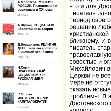
А.Молотков. МИССИЯ
что и для Дос
РОССИИ. Православие и
социализм в XXI веке
писатель одн
26.04.14
период своего
А.Шубин. СОЦИАЛИЗМ.
решению любо
«Золотой век» теории
христианской 
18.06.14
ближнему. И 
Д.Неведимов. РЕЛИГИЯ
писатель стар
ДЕНЕГ или лекарство от
рыночной экономики
православную
20.03.14
совестью и о
Михайлович в
Н.Сомин.
ПРАВОСЛАВНЫЙ
Церкви не все
СОЦИАЛИЗМ КАК
РУССКАЯ ИДЕЯ
мере не отсту
09.03.15
сказать новые
С.Строев.
проблемы. В 
ИНСТРУМЕНТАРИЙ
КАПИТАЛОКРАТИИ
Достоевского 
04.12.13
вопросу.