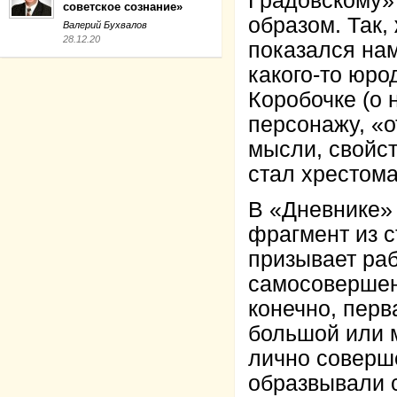
Градовскому»
советское сознание»
образом. Так,
Валерий Бухвалов
28.12.20
показался нам
какого-то юро
Коробочке (о 
персонажу, «о
мысли, свойст
стал хрестом
В «Дневнике»
фрагмент из с
призывает раб
самосовершен
конечно, перв
большой или м
лично соверш
образвывали 