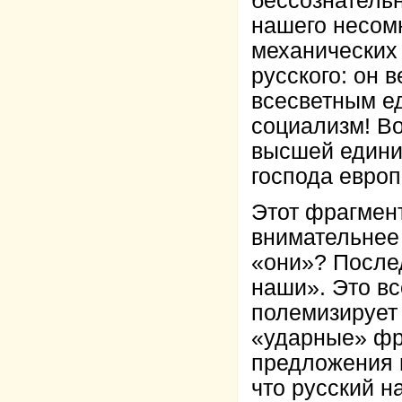
бессознатель
нашего несомн
механических
русского: он 
всесветным е
социализм! Во
высшей едини
господа европ
Этот фрагмент
внимательнее 
«они»? После
наши». Это вс
полемизирует 
«ударные» фр
предложения 
что русский н