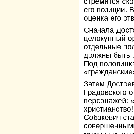
стремится ско
его позиции. 
оценка его от
Сначала Дост
целокупный о
отдельные пол
должны быть с
Под половинк
«гражданские
Затем Достое
Градовского о
персонажей: «
христианство!
Собакевич ст
совершенными