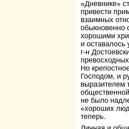
«Дневнике» ст
привести прим
взаимных отно
обыкновенно 
хорошими хрис
и оставалось
г-н Достоевск
превосходных
Но крепостно
Господом, и р
выразителем т
общественной 
не было надле
«хороших люд
теперь.
Личная и обще