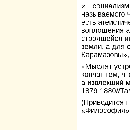
«…социализм е
называемого ч
есть атеистич
воплощения а
строящейся им
земли, а для 
Карамазовы», 1
«Мыслят устро
кончат тем, ч
а извлекший м
1879-1880//Там
(Приводится п
«Философия», 