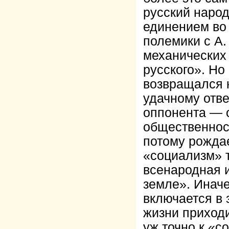
русский народ
единением во 
полемики с А.
механических
русского». Но
возвращался к
удачному отве
оппонента — о
общественност
потому рожда
«социализм» т
всенародная 
земле». Инач
включается в 
жизни приходи
уж точно к «с