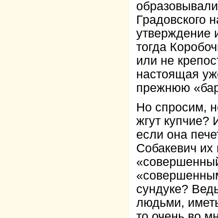
образовывали
Градовского н
утверждение и
тогда Коробоч
или не крепос
настоящая уже
прежнюю «бар
Но спросим, 
жгут купчие? 
если она пече
Собакевич их 
«совершенный»
«совершенными
сундуке? Вед
людьми, иметь
то очень во м