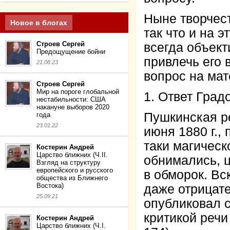
Ныне творчест
Новое в блогах
так что и на 
Строев Сергей
всегда объек
Предощущение бойни
привлечь его 
21.08.23
вопрос на мат
Строев Сергей
Мир на пороге глобальной
1. Ответ Град
нестабильности: США
накануне выборов 2020
Пушкинская ре
года
23.01.22
июня 1880 г.,
таки магическ
Костерин Андрей
Царство ближних (Ч.II.
обнимались, ц
Взгляд на структуру
европейского и русского
в обморок. Вс
общества из Ближнего
Востока)
даже отрицате
25.09.21
опубликовал с
критикой речи 
Костерин Андрей
Царство ближних (Ч.I.