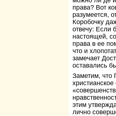
можно ли де и
права? Вот ко
разумеется, о
Коробочку да
отвечу: Если 
настоящей, со
права в ее по
что и хлопота
замечает Дост
оставались бы
Заметим, что 
христианское
«совершенств
нравственност
этим утвержда
лично соверш