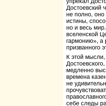
упрекал Досто
Достоевский ч
не полно, оно
истины, спосо
но и весь мир
вселенской Ц
гармонию», а 
призванного э
К этой мысли
Достоевского,
медленно выс
времена казен
не удивительн
прочувствоват
православного
себе следы ра