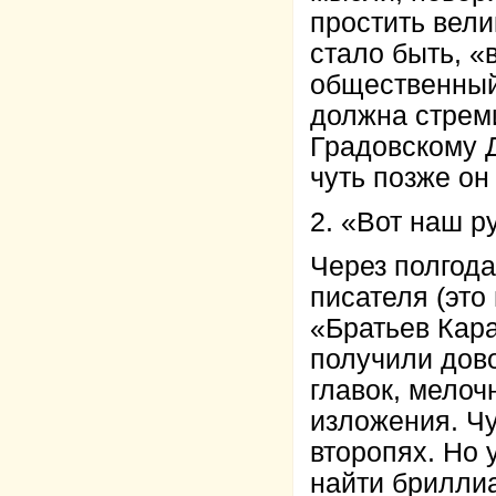
простить вели
стало быть, «
общественный 
должна стреми
Градовскому Д
чуть позже он
2. «Вот наш р
Через полгод
писателя (это
«Братьев Кара
получили дов
главок, мелоч
изложения. Чу
второпях. Но 
найти бриллиа