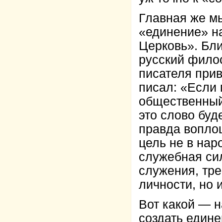
Главная же мы
«единение» н
Церковь». Бл
русский филос
писателя при
писал: «Если 
общественный 
это слово буд
правда вопло
цель не в нар
служебная сил
служения, тре
личности, но и
Вот какой — н
создать един