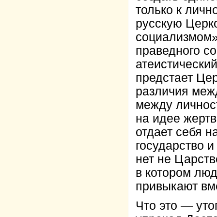
только к личн
русскую Церко
социализмом»
праведного со
атеистический
предстает Цер
различия межд
между личнос
на идее жертв
отдает себя н
государство 
нет не Царств
в котором люд
привыкают вме
Что это — уто