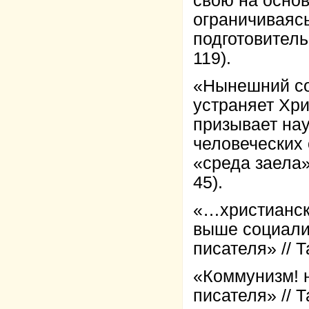
свою на основ
ограничиваясь
подготовитель
119).
«Нынешний соц
устраняет Хри
призывает нау
человеческих 
«среда заела» 
45).
«…христианск
выше социализ
писателя» // Т
«Коммунизм! н
писателя» // Т