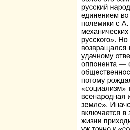
русский народ
единением во 
полемики с А.
механических
русского». Но
возвращался к
удачному отве
оппонента — о
общественност
потому рожда
«социализм» т
всенародная 
земле». Инач
включается в 
жизни приходи
уж точно к «с