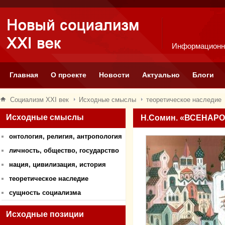
Информационн
Главная
О проекте
Новости
Актуально
Блоги
Социализм XXI век
Исходные смыслы
теоретическое наследие
Исходные смыслы
Н.Сомин. «ВСЕНАР
онтология, религия, антропология
личность, общество, государство
нация, цивилизация, история
теоретическое наследие
сущность социализма
Исходные позиции