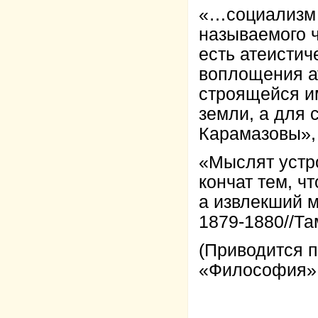
«…социализм е
называемого ч
есть атеистич
воплощения а
строящейся им
земли, а для 
Карамазовы», 1
«Мыслят устро
кончат тем, ч
а извлекший м
1879-1880//Там
(Приводится п
«Философия», 