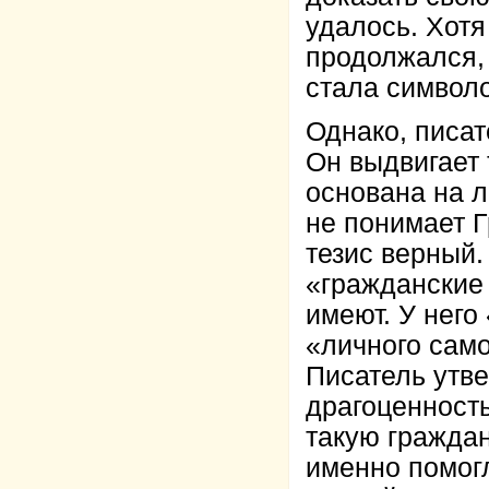
удалось. Хотя
продолжался,
стала символо
Однако, писа
Он выдвигает 
основана на л
не понимает Г
тезис верный.
«гражданские
имеют. У него
«личного сам
Писатель утве
драгоценность
такую гражда
именно помогл