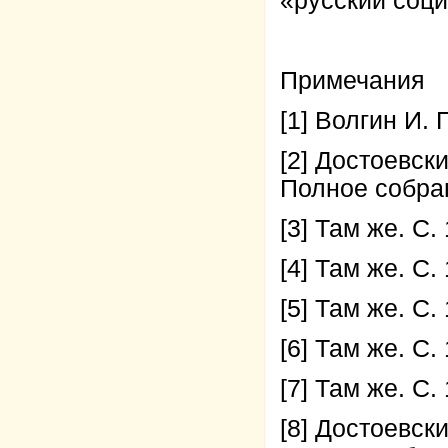
«русский соц
Примечания
[1] Волгин И. 
[2] Достоевск
Полное собрани
[3] Там же. С.
[4] Там же. С.
[5] Там же. С.
[6] Там же. С.
[7] Там же. С.
[8] Достоевск