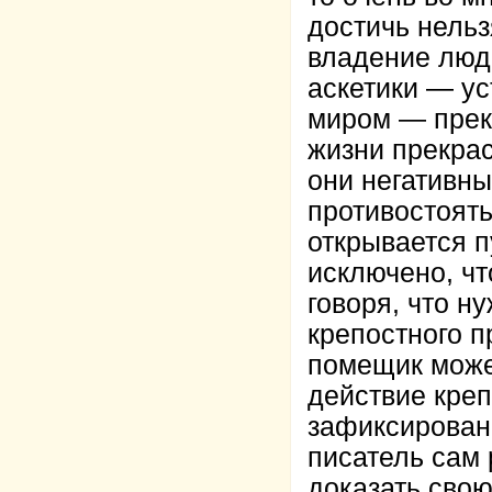
достичь нельз
владение люд
аскетики — ус
миром — прек
жизни прекра
они негативны
противостоять
открывается п
исключено, чт
говоря, что н
крепостного п
помещик може
действие креп
зафиксированн
писатель сам 
доказать свою