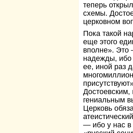
теперь откры
схемы. Достое
церковном во
Пока такой на
еще этого ед
вполне». Это 
надежды, ибо 
ее, иной раз 
многомиллион
присутствуют»
Достоевским, 
гениальным вы
Церковь обяза
атеистически
— ибо у нас в