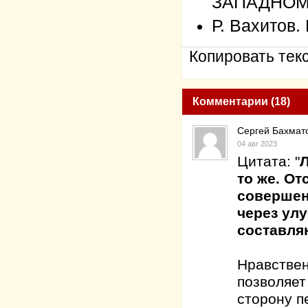
ЗАПАДНОМ
Р. Вахито
Копировать текс
Комментарии (18)
Сергей Бахмат
04 авг 2023
Цитата: "
Л
то же. От
совершен
через ул
составл
Нравствен
позволяет
сторону п