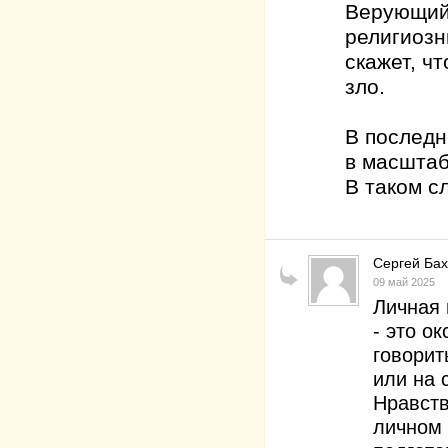
Верующий 
религиозн
скажет, ч
зло.
В последн
в масштаб
В таком сл
Сергей Ба
09 май 2025
Личная 
- это о
говорит
или на 
Нравств
личном 