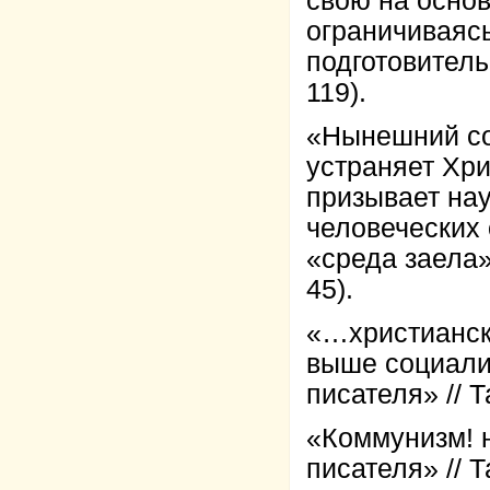
свою на основ
ограничиваясь
подготовитель
119).
«Нынешний соц
устраняет Хри
призывает нау
человеческих 
«среда заела» 
45).
«…христианск
выше социализ
писателя» // Т
«Коммунизм! н
писателя» // Т