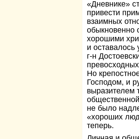
«Дневнике» ст
привести прим
взаимных отно
обыкновенно 
хорошими хрис
и оставалось
г-н Достоевск
превосходных
Но крепостно
Господом, и р
выразителем т
общественной 
не было надле
«хороших люд
теперь.
Личная и обще