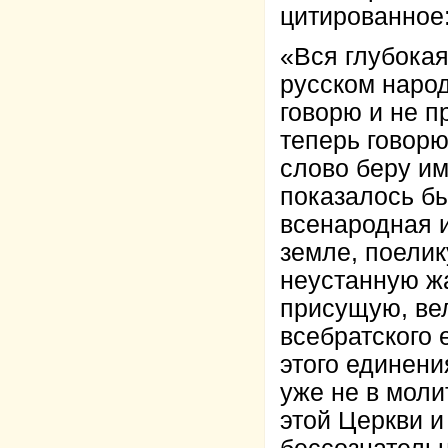
цитированное
«Вся глубокая
русском народ
говорю и не п
теперь говорю
слово беру им
показалось бы
всенародная 
земле, поелик
неустанную жа
присущую, вел
всебратского 
этого единени
уже не в моли
этой Церкви и