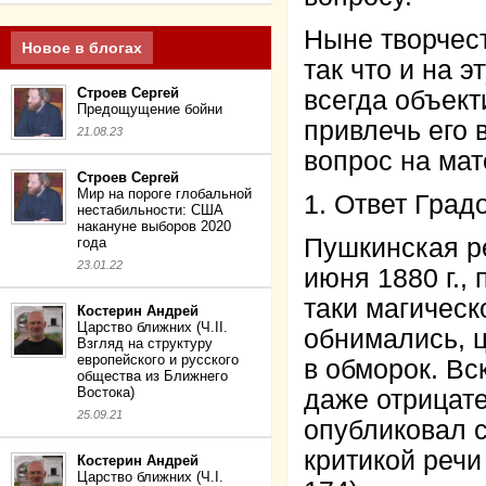
Ныне творчест
Новое в блогах
так что и на 
Строев Сергей
всегда объек
Предощущение бойни
привлечь его 
21.08.23
вопрос на мат
Строев Сергей
Мир на пороге глобальной
1. Ответ Град
нестабильности: США
накануне выборов 2020
Пушкинская ре
года
23.01.22
июня 1880 г.,
таки магическ
Костерин Андрей
Царство ближних (Ч.II.
обнимались, ц
Взгляд на структуру
европейского и русского
в обморок. Вс
общества из Ближнего
Востока)
даже отрицате
25.09.21
опубликовал с
критикой речи 
Костерин Андрей
Царство ближних (Ч.I.