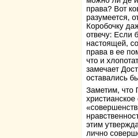
можно ли де и
права? Вот ко
разумеется, о
Коробочку да
отвечу: Если 
настоящей, со
права в ее по
что и хлопота
замечает Дост
оставались бы
Заметим, что 
христианское
«совершенств
нравственност
этим утвержда
лично соверш