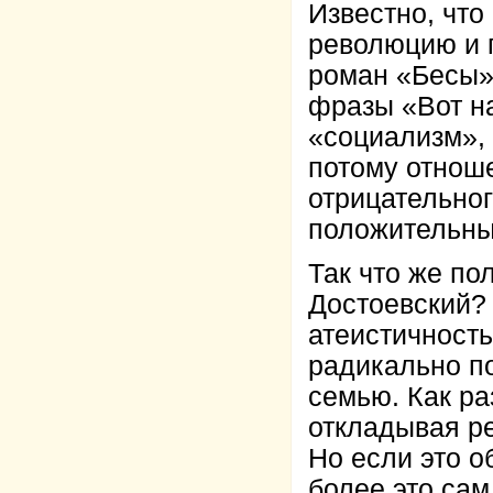
Известно, что
революцию и 
роман «Бесы»
фразы «Вот на
«социализм», 
потому отнош
отрицательног
положительны
Так что же по
Достоевский? 
атеистичност
радикально п
семью. Как раз
откладывая р
Но если это о
более это сам