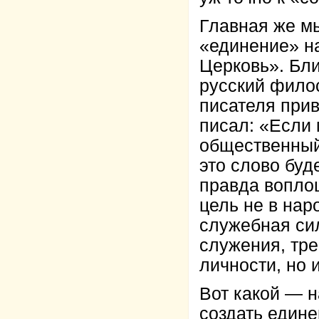
Главная же мы
«единение» н
Церковь». Бл
русский филос
писателя при
писал: «Если 
общественный 
это слово буд
правда вопло
цель не в нар
служебная сил
служения, тре
личности, но и
Вот какой — н
создать един