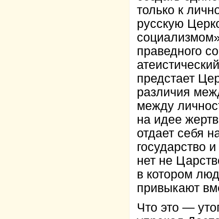
только к личн
русскую Церко
социализмом»
праведного со
атеистический
предстает Цер
различия межд
между личнос
на идее жертв
отдает себя н
государство 
нет не Царств
в котором люд
привыкают вме
Что это — уто