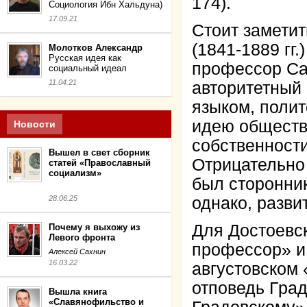
174).
Социология Ибн Хальдуна)
17.09.21
Стоит заметит
(1841-1889 гг
Молотков Александр
Русская идея как
профессор Сан
социальный идеал
11.04.21
авторитетный 
языком, полит
идею обществе
Новости
собственности
Вышел в свет сборник
Отрицательно 
статей «Православный
социализм»
был сторонник
28.06.25
однако, разви
Для Достоевс
Почему я выхожу из
Левого фронта
профессор» и 
Алексей Сахнин
16.03.22
августовском 
отповедь Град
Вышла книга
«Славянофильство и