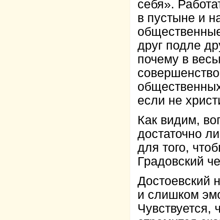
себя». Работа
в пустыне и н
общественные
друг подле дру
почему в вес
совершенство
общественных
если не христ
Как видим, в
достаточно ли
для того, что
Градовский чет
Достоевский н
и слишком эм
Чувствуется, 