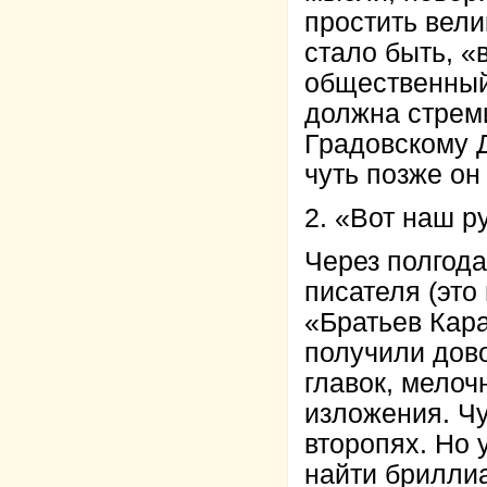
простить вели
стало быть, «
общественный 
должна стреми
Градовскому Д
чуть позже он
2. «Вот наш р
Через полгод
писателя (это
«Братьев Кара
получили дов
главок, мелоч
изложения. Чу
второпях. Но 
найти бриллиа