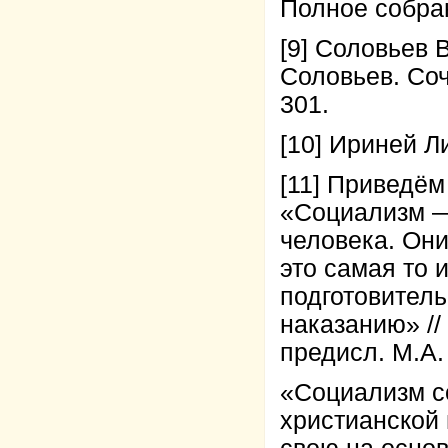
Полное собрани
[9] Соловьев B
Соловьев. Сочи
301.
[10] Ириней Ли
[11] Приведём
«Социализм — 
человека. Они
это самая то и
подготовител
наказанию» //
предисл. М.А. 
«Социализм со
христианской 