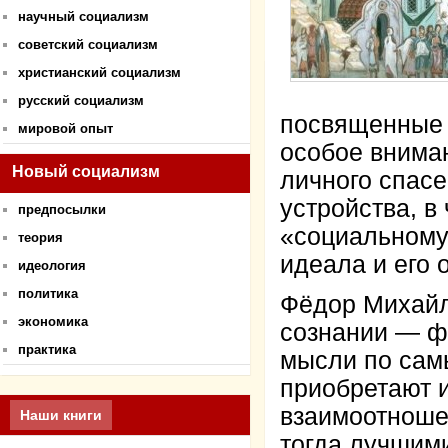
научный социализм
советский социализм
христианский социализм
русский социализм
посвященные 
мировой опыт
особое внима
Новый социализм
личного спас
устройства, в
предпосылки
«социальному 
теория
идеала и его 
идеология
политика
Фёдор Михайло
экономика
сознании — фи
практика
мысли по сам
приобретают 
взаимоотноше
Наши книги
тогда лучшими