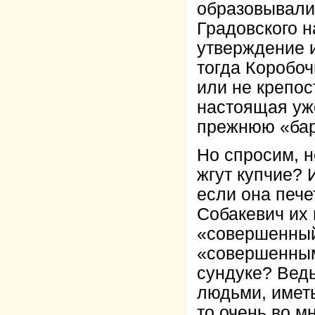
образовывали
Градовского н
утверждение и
тогда Коробоч
или не крепос
настоящая уже
прежнюю «бар
Но спросим, 
жгут купчие? 
если она пече
Собакевич их 
«совершенный»
«совершенными
сундуке? Вед
людьми, иметь
то очень во м