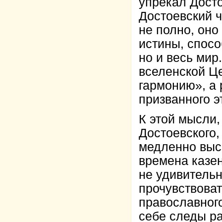
упрекал Досто
Достоевский ч
не полно, оно
истины, спосо
но и весь мир
вселенской Ц
гармонию», а 
призванного э
К этой мысли
Достоевского,
медленно выс
времена казен
не удивительн
прочувствоват
православного
себе следы ра