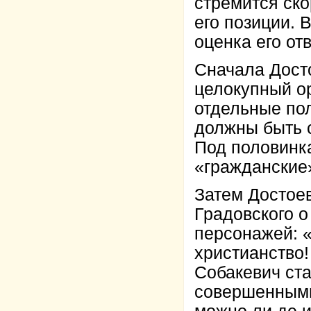
стремится ско
его позиции. 
оценка его от
Сначала Дост
целокупный о
отдельные пол
должны быть с
Под половинк
«гражданские
Затем Достое
Градовского о
персонажей: «
христианство!
Собакевич ст
совершенными