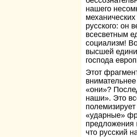
бессознатель
нашего несомн
механических
русского: он 
всесветным е
социализм! Во
высшей едини
господа европ
Этот фрагмент
внимательнее 
«они»? После
наши». Это вс
полемизирует 
«ударные» фр
предложения 
что русский н