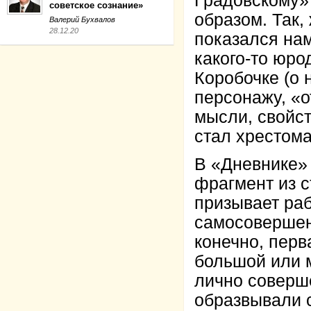
Градовскому»
советское сознание»
образом. Так,
Валерий Бухвалов
28.12.20
показался нам
какого-то юро
Коробочке (о 
персонажу, «о
мысли, свойст
стал хрестом
В «Дневнике»
фрагмент из с
призывает раб
самосовершен
конечно, перв
большой или м
лично соверш
образвывали 