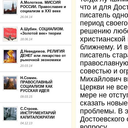
А.Молотков. МИССИЯ
что и для Дос
РОССИИ. Православие и
социализм в XXI веке
писатель одн
26.04.14
период своего
А.Шубин. СОЦИАЛИЗМ.
решению любо
«Золотой век» теории
христианской 
18.06.14
ближнему. И 
Д.Неведимов. РЕЛИГИЯ
писатель стар
ДЕНЕГ или лекарство от
рыночной экономики
православную
20.03.14
совестью и о
Михайлович в
Н.Сомин.
ПРАВОСЛАВНЫЙ
Церкви не все
СОЦИАЛИЗМ КАК
РУССКАЯ ИДЕЯ
мере не отсту
09.03.15
сказать новые
С.Строев.
проблемы. В 
ИНСТРУМЕНТАРИЙ
КАПИТАЛОКРАТИИ
Достоевского 
04.12.13
вопросу.