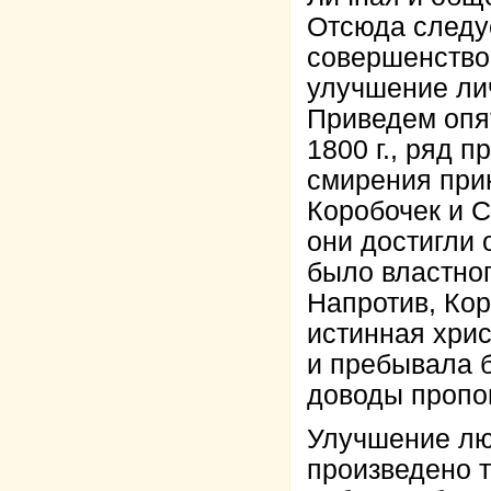
Отсюда следуе
совершенствов
улучшение ли
Приведем опят
1800 г., ряд 
смирения при
Коробочек и С
они достигли 
было властног
Напротив, Кор
истинная хрис
и пребывала б
доводы проп
Улучшение лю
произведено 