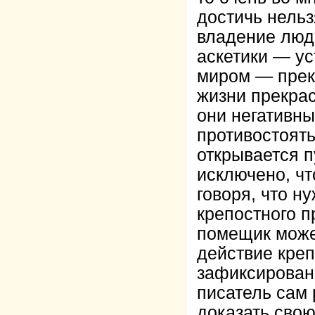
достичь нельз
владение люд
аскетики — ус
миром — прек
жизни прекра
они негативны
противостоять
открывается п
исключено, чт
говоря, что н
крепостного п
помещик може
действие креп
зафиксированн
писатель сам 
доказать свою