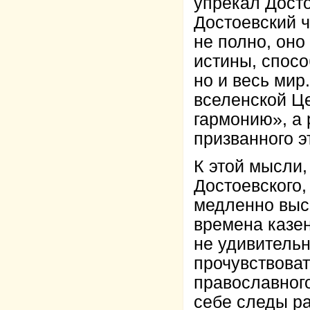
упрекал Досто
Достоевский ч
не полно, оно
истины, спосо
но и весь мир
вселенской Ц
гармонию», а 
призванного э
К этой мысли
Достоевского,
медленно выс
времена казен
не удивительн
прочувствоват
православного
себе следы ра