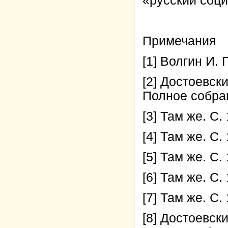
«русский соц
Примечания
[1] Волгин И. 
[2] Достоевск
Полное собрани
[3] Там же. С.
[4] Там же. С.
[5] Там же. С.
[6] Там же. С.
[7] Там же. С.
[8] Достоевск