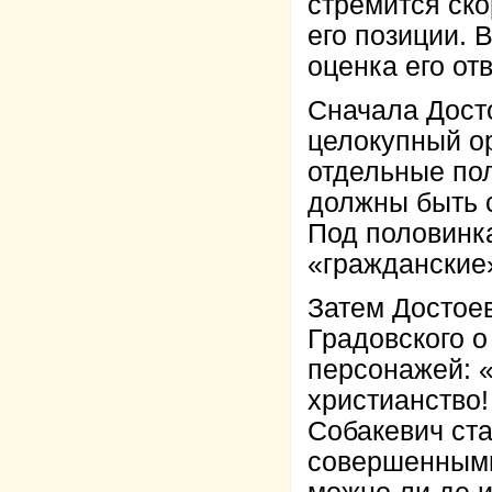
стремится ско
его позиции. 
оценка его от
Сначала Дост
целокупный о
отдельные пол
должны быть с
Под половинк
«гражданские
Затем Достое
Градовского о
персонажей: «
христианство!
Собакевич ст
совершенными