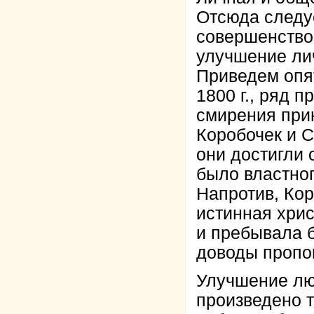
Отсюда следуе
совершенствов
улучшение ли
Приведем опят
1800 г., ряд 
смирения при
Коробочек и С
они достигли 
было властног
Напротив, Кор
истинная хрис
и пребывала б
доводы проп
Улучшение лю
произведено 