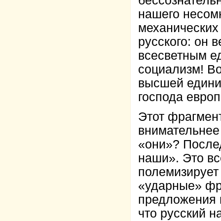
бессознатель
нашего несомн
механических
русского: он 
всесветным е
социализм! Во
высшей едини
господа европ
Этот фрагмент
внимательнее 
«они»? После
наши». Это вс
полемизирует 
«ударные» фр
предложения 
что русский н