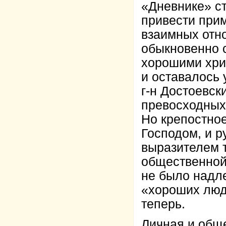
«Дневнике» ст
привести прим
взаимных отно
обыкновенно 
хорошими хрис
и оставалось
г-н Достоевск
превосходных
Но крепостно
Господом, и р
выразителем т
общественной 
не было надле
«хороших люд
теперь.
Личная и обще