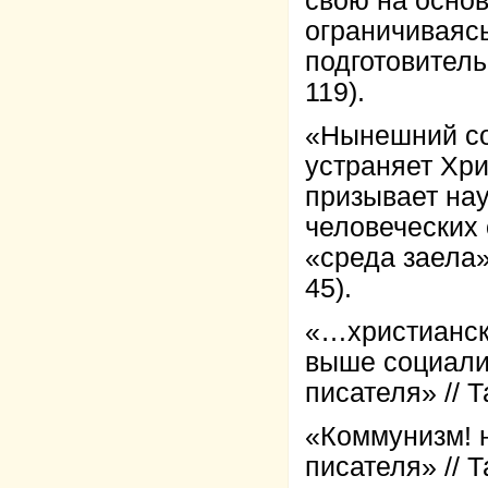
свою на основ
ограничиваясь
подготовитель
119).
«Нынешний соц
устраняет Хри
призывает нау
человеческих 
«среда заела» 
45).
«…христианск
выше социализ
писателя» // Т
«Коммунизм! н
писателя» // Т