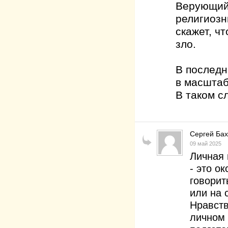
Верующий 
религиозн
скажет, ч
зло.
В последн
в масштаб
В таком сл
Сергей Ба
09 май 2025
Личная 
- это о
говорит
или на 
Нравств
личном 