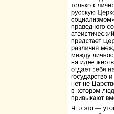
только к личн
русскую Церко
социализмом»
праведного со
атеистический
предстает Цер
различия межд
между личнос
на идее жертв
отдает себя н
государство 
нет не Царств
в котором люд
привыкают вме
Что это — уто