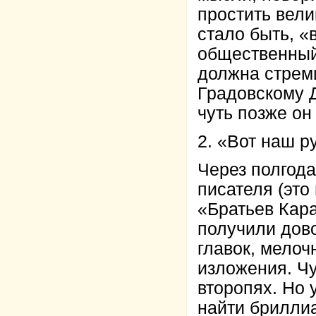
простить вели
стало быть, «
общественный 
должна стреми
Градовскому Д
чуть позже он
2. «Вот наш р
Через полгод
писателя (это
«Братьев Кара
получили дов
главок, мелоч
изложения. Чу
второпях. Но 
найти бриллиа