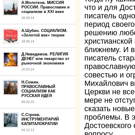
А.Молотков. МИССИЯ
что и для Дос
РОССИИ. Православие и
социализм в XXI веке
писатель одн
26.04.14
период своего
А.Шубин. СОЦИАЛИЗМ.
решению любо
«Золотой век» теории
христианской 
18.06.14
ближнему. И 
Д.Неведимов. РЕЛИГИЯ
писатель стар
ДЕНЕГ или лекарство от
рыночной экономики
православную
20.03.14
совестью и о
Михайлович в
Н.Сомин.
ПРАВОСЛАВНЫЙ
Церкви не все
СОЦИАЛИЗМ КАК
РУССКАЯ ИДЕЯ
мере не отсту
09.03.15
сказать новые
С.Строев.
проблемы. В 
ИНСТРУМЕНТАРИЙ
КАПИТАЛОКРАТИИ
Достоевского 
04.12.13
вопросу.