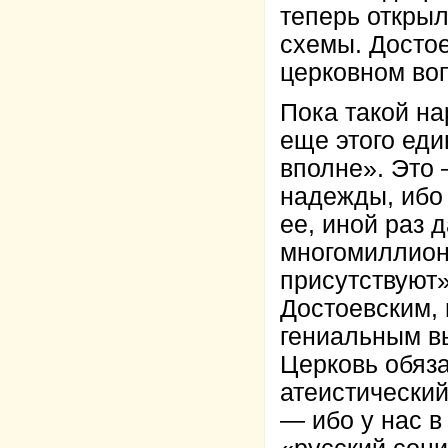
теперь откры
схемы. Достое
церковном во
Пока такой на
еще этого ед
вполне». Это 
надежды, ибо 
ее, иной раз 
многомиллион
присутствуют»
Достоевским, 
гениальным вы
Церковь обяза
атеистически
— ибо у нас в