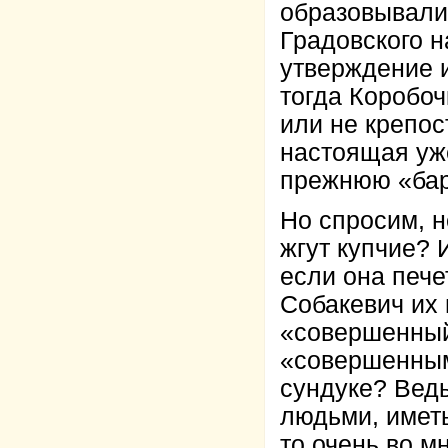
образовывали
Градовского н
утверждение и
тогда Коробоч
или не крепос
настоящая уже
прежнюю «бар
Но спросим, 
жгут купчие? 
если она пече
Собакевич их 
«совершенный»
«совершенными
сундуке? Вед
людьми, иметь
то очень во м