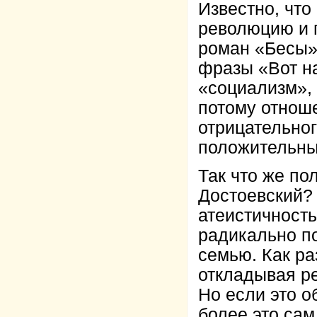
Известно, что
революцию и 
роман «Бесы»
фразы «Вот на
«социализм», 
потому отнош
отрицательног
положительны
Так что же по
Достоевский? 
атеистичност
радикально п
семью. Как раз
откладывая р
Но если это о
более это сам