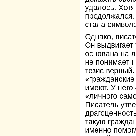
удалось. Хотя
продолжался,
стала символо
Однако, писа
Он выдвигает 
основана на л
не понимает Г
тезис верный.
«гражданские
имеют. У него
«личного сам
Писатель утве
драгоценность
такую гражда
именно помогл