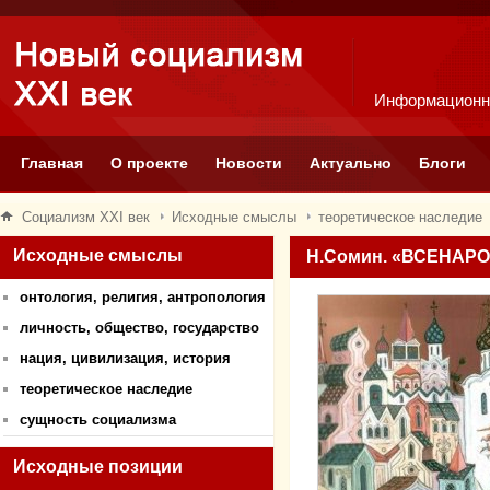
Информационн
Главная
О проекте
Новости
Актуально
Блоги
Социализм XXI век
Исходные смыслы
теоретическое наследие
Исходные смыслы
Н.Сомин. «ВСЕНАР
онтология, религия, антропология
личность, общество, государство
нация, цивилизация, история
теоретическое наследие
сущность социализма
Исходные позиции