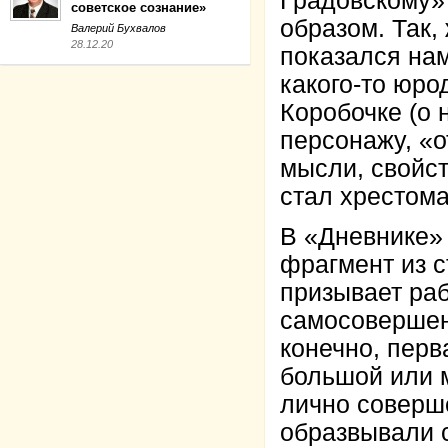
Градовскому»
советское сознание»
образом. Так,
Валерий Бухвалов
28.12.20
показался нам
какого-то юро
Коробочке (о 
персонажу, «о
мысли, свойст
стал хрестом
В «Дневнике»
фрагмент из с
призывает раб
самосовершен
конечно, перв
большой или м
лично соверш
образвывали 