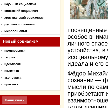
научный социализм
советский социализм
христианский социализм
русский социализм
посвященные 
мировой опыт
особое внима
Новый социализм
личного спас
устройства, в
предпосылки
«социальному 
теория
идеала и его 
идеология
политика
Фёдор Михайло
экономика
сознании — фи
практика
мысли по сам
приобретают 
взаимоотноше
Наши книги
тогда лучшими