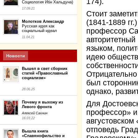
174).
Социология Ибн Хальдуна)
17.09.21
Стоит заметит
(1841-1889 гг
Молотков Александр
Русская идея как
профессор Сан
социальный идеал
11.04.21
авторитетный 
языком, полит
идею обществе
Новости
собственности
Вышел в свет сборник
Отрицательно 
статей «Православный
социализм»
был сторонник
28.06.25
однако, разви
Для Достоевс
Почему я выхожу из
Левого фронта
профессор» и 
Алексей Сахнин
16.03.22
августовском 
отповедь Град
Вышла книга
«Славянофильство и