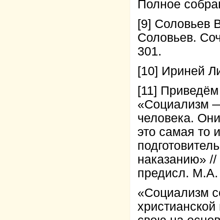
Полное собрани
[9] Соловьев B
Соловьев. Сочи
301.
[10] Ириней Ли
[11] Приведём
«Социализм — 
человека. Они
это самая то и
подготовител
наказанию» //
предисл. М.А. 
«Социализм со
христианской 