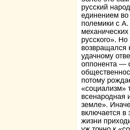
русский народ
единением во 
полемики с А.
механических
русского». Но
возвращался к
удачному отве
оппонента — о
общественност
потому рожда
«социализм» т
всенародная 
земле». Инач
включается в 
жизни приходи
уж точно к «с