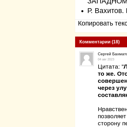
ЗАПАДНОМ
Р. Вахито
Копировать текс
Комментарии (18)
Сергей Бахмат
04 авг 2023
Цитата: "
Л
то же. От
совершен
через ул
составл
Нравствен
позволяет
сторону п