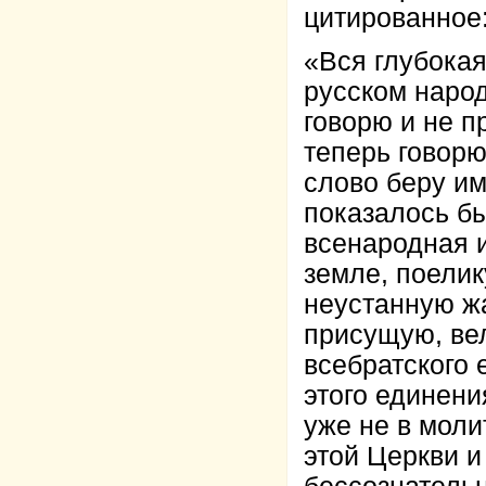
цитированное
«Вся глубокая
русском народ
говорю и не п
теперь говорю
слово беру им
показалось бы
всенародная 
земле, поелик
неустанную жа
присущую, вел
всебратского 
этого единени
уже не в моли
этой Церкви и