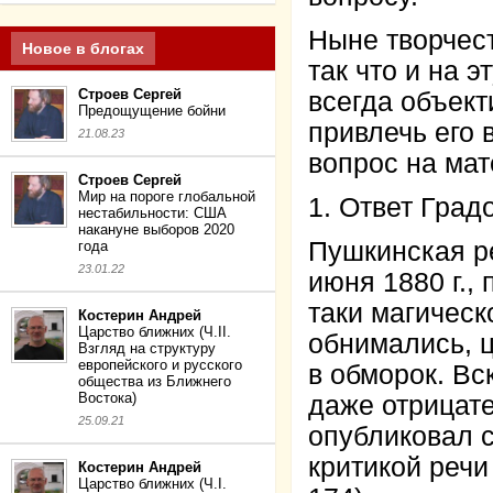
Ныне творчест
Новое в блогах
так что и на 
Строев Сергей
всегда объек
Предощущение бойни
привлечь его 
21.08.23
вопрос на мат
Строев Сергей
Мир на пороге глобальной
1. Ответ Град
нестабильности: США
накануне выборов 2020
Пушкинская ре
года
23.01.22
июня 1880 г.,
таки магическ
Костерин Андрей
Царство ближних (Ч.II.
обнимались, ц
Взгляд на структуру
европейского и русского
в обморок. Вс
общества из Ближнего
Востока)
даже отрицате
25.09.21
опубликовал с
критикой речи 
Костерин Андрей
Царство ближних (Ч.I.