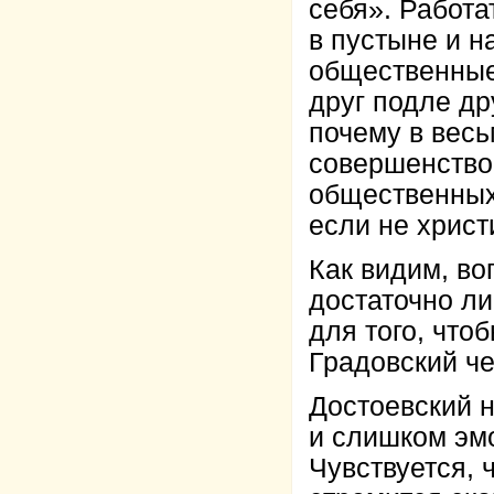
себя». Работа
в пустыне и н
общественные
друг подле дру
почему в вес
совершенство
общественных
если не христ
Как видим, в
достаточно ли
для того, что
Градовский чет
Достоевский н
и слишком эм
Чувствуется, 