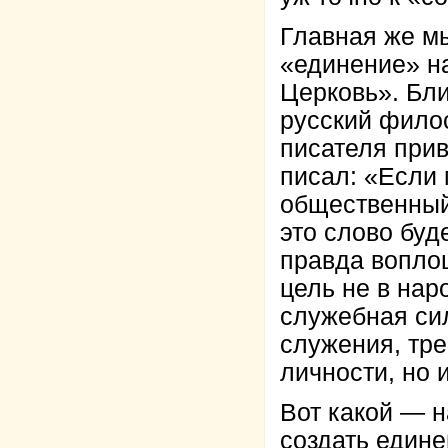
Главная же мы
«единение» н
Церковь». Бл
русский филос
писателя при
писал: «Если 
общественный 
это слово буд
правда вопло
цель не в нар
служебная сил
служения, тре
личности, но и
Вот какой — н
создать един