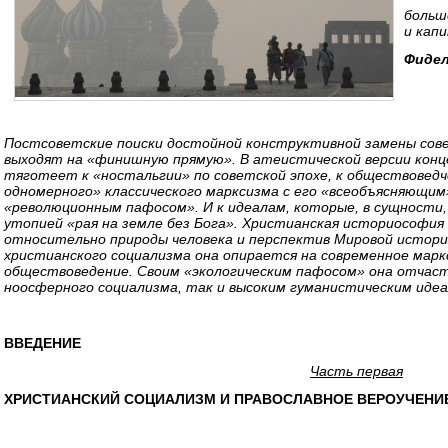
больш
и кап
Фидел
Постсоветские поиски достойной конструктивной замены сов
выходят на «финишную прямую». В атеистической версии конц
тяготеет к «ностальгии» по советской эпохе, к обществоведч
одномерного» классического марксизма с его «всеобъясняющим
«революционным пафосом». И к идеалам, которые, в сущности
утопией «рая на земле без Бога». Христианская историософи
относительно природы человека и перспектив Мировой истории
христианского социализма она опирается на современное марк
обществоведение. Своим «экологическим пафосом» она отчас
ноосферного социализма, так и высоким гуманистическим иде
ВВЕДЕНИЕ
Часть первая
ХРИСТИАНСКИЙ СОЦИАЛИЗМ И ПРАВОСЛАВНОЕ ВЕРОУЧЕНИ