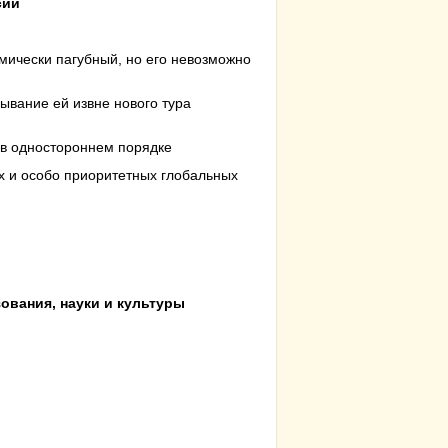
сии
ически пагубный, но его невозможно
зывание ей извне нового тура
я в одностороннем порядке
х и особо приоритетных глобальных
зования, науки и культуры