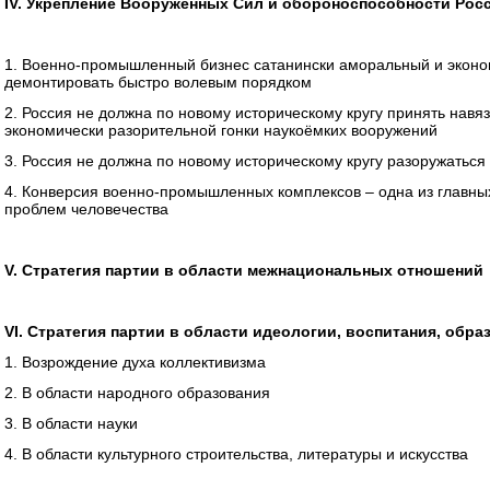
IV. Укрепление Вооруженных Сил и обороноспособности Рос
1. Военно-промышленный бизнес сатанински аморальный и эконом
демонтировать быстро волевым порядком
2. Россия не должна по новому историческому кругу принять навя
экономически разорительной гонки наукоёмких вооружений
3. Россия не должна по новому историческому кругу разоружатьс
4. Конверсия военно-промышленных комплексов – одна из главны
проблем человечества
V. Стратегия партии в области межнациональных отношений
VI. Стратегия партии в области идеологии, воспитания, обра
1. Возрождение духа коллективизма
2. В области народного образования
3. В области науки
4. В области культурного строительства, литературы и искусства