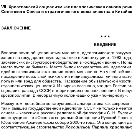
VII. Христианский социализм как идеологическая основа реи
Советского Союза и стратегического союзничества с Китайс
ЗАКЛЮЧЕНИЕ
٭ ٭ ٭
ВВЕДЕНИЕ
Вопреки почти общепринятым мнениям, идеологического вакуума в
запрет на государственную идеологию в Конституции от 1993 года
заокеанских инструкторов-победителей в «холодной войне». Но ид
место пусто не бывает». Место былой государственной идеологии
идейно эклектичная «плюралистская» мешанина. Но у неё всё же 
насаждение повальной психологии индивидуализма, личного мате
пользу или вред для общества. Насаждение обывательской узост
гедонистических ценностей. И широко осознано, что для России эт
сценарию распада СССР, в территориальное расчленение. В нову
кровопролитий. В необратимую колонизацию уже «по-чёрному».
Между тем, достойная конструктивная альтернатива как современ
так и бывшей государственной идеологии СССР не только имеется,
основе – классиком русской религиозной философии С. Н. Булгак
конструкции» – в «Основах социальной концепции Русской Правос
Юбилейном Архиерейском соборе 2000-го года. Эта концепция дав
соответствующее строительство
Российской Партии христианс