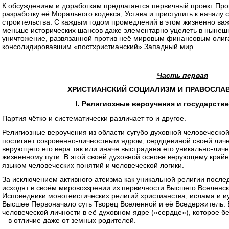
К обсуждениям и доработкам предлагается первичный проект Пр
разработку её Морального кодекса, Устава и приступить к началу
строительства. С каждым годом промедлений в этом жизненно важ
меньше исторических шансов даже элементарно уцелеть в нынешн
уничтожение, развязанной против неё мировым финансовым олиг
консолидировавшим «постхристианский» Западный мир.
Часть первая
ХРИСТИАНСКИЙ СОЦИАЛИЗМ И ПРАВОСЛА
I. Религиозные вероучения и государств
Партия чётко и систематически различает то и другое.
Религиозные вероучения из области сугубо духовной человеческо
постигает сокровенно-личностным ядром, сердцевиной своей личн
верующего его вера так или иначе выстрадана его уникально-ли
жизненному пути. В этой своей духовной основе верующему край
языком человеческих понятий и человеческой логики.
За исключением активного атеизма как уникальной религии после
исходят в своём мировоззрении из первичности Высшего Вселенск
Исповедники монотеистических религий христианства, ислама и иу
Высшее Первоначало суть Творец Вселенной и её Вседержитель. 
человеческой личности в её духовном ядре («сердце»), которое б
– в отличие даже от земных родителей.