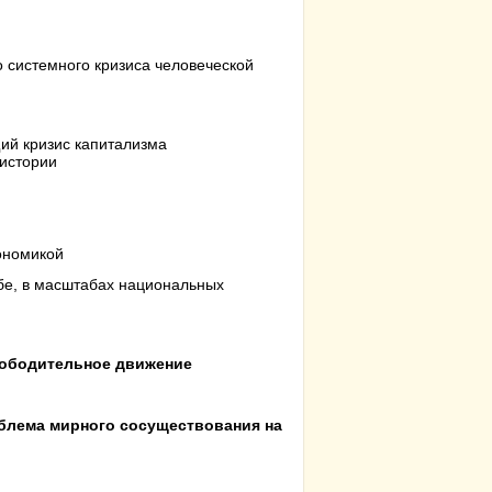
о системного кризиса человеческой
ий кризис капитализма
истории
ономикой
бе, в масштабах национальных
вободительное движение
блема мирного сосуществования на