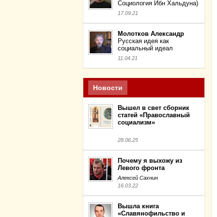
Социология Ибн Хальдуна)
17.09.21
Молотков Александр
Русская идея как
социальный идеал
11.04.21
Новости
Вышел в свет сборник
статей «Православный
социализм»
28.06.25
Почему я выхожу из
Левого фронта
Алексей Сахнин
16.03.22
Вышла книга
«Славянофильство и