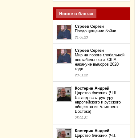
Новое в блогах
Строев Сергей
Предощущение бойни
21.08.23
Строев Сергей
Мир на пороге глобальной
нестабильности: США
накануне выборов 2020
года
23.01.22
Костерин Андрей
Царство ближних (Ч.II.
Взгляд на структуру
европейского и русского
общества из Ближнего
Востока)
25.09.21
Костерин Андрей
Царство ближних (Ч.I.