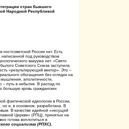
нтеграции стран бывшего
кой Народной Республикой
 постсоветской России нет. Есть
, написанной под руководством
еологического вакуума нет. «Свято
 былого Советского Союза заступила
есть «результирующий вектор». Это –
риального обогащения без оглядок на
и мышления, аполитичности,
о – путь в небытие. В распад по
ю большую кровь гражданских
ной фактической идеологии в России,
 но и, в основном, разработана. В
овым. В качестве идейной «несущей
лавной Церкви» (РПЦ), принятых на
но готова воплотиться в
кого социализма (РПХС).