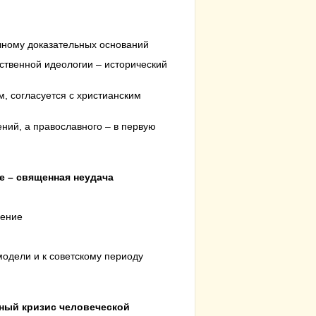
учному доказательных оснований
рственной идеологии – исторический
м, согласуется с христианским
ний, а православного – в первую
ре – священная неудача
дение
модели и к советскому периоду
мный кризис человеческой