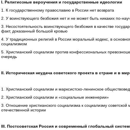
I. Религиозные вероучения и государственные идеологии
1. К государственному православию в России нет возврата
2. У воинствующего безбожия нет и не может быть никаких по-на
3. Несостоятельность воинствующего безбожия в качестве госуда
факт, доказанный большой кровью
4. У традиционных религий в России моральный кодекс, в основно
социализмом
5. Христианский социализм против конфессиональных превозноше
очередь
II. Историческая неудача советского проекта в стране и в ми
1. Христианский социализм и марксистско-ленинское обществове
2. Христианский социализм и «социальные инженерии»
3. Отношение христианского социализма к социализму советской 
отечественной истории
III. Постсоветская Россия и современный глобальный систе