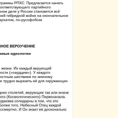
ограммы РПХС. Предлагается начать
 соответствующего партийного
ном деле у России становится всё
ей гибридной войне на окончательное
архатом, по-русофобски
ВНОЕ ВЕРОУЧЕНИЕ
енные идеологии
й жизни. Их каждый верующий
ости («сердцем»). У каждого
чностным шествием по земному
не трудно выразить её для окружающих
дних столетий, верующие так или иначе
ого (Космологического) Первоначала.
даизма солидарны в том, что это
Более того, Небесный Отец каждой
ессмертно. И Он знает её досконально