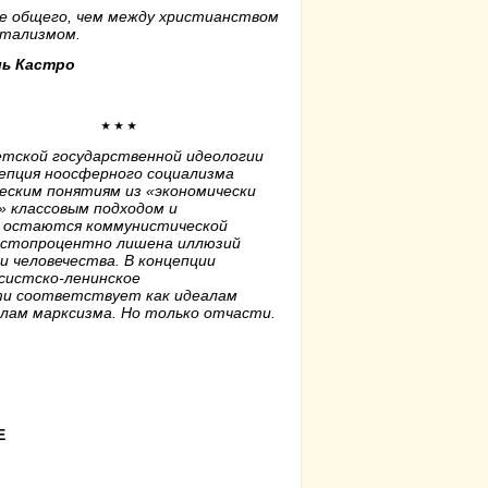
е общего, чем между христианством
итализмом.
ь Кастро
٭ ٭ ٭
етской государственной идеологии
епция ноосферного социализма
еским понятиям из «экономически
» классовым подходом и
, остаются коммунистической
я стопроцентно лишена иллюзий
 человечества. В концепции
систско-ленинское
ти соответствует как идеалам
алам марксизма. Но только отчасти.
Е