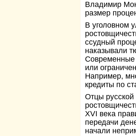
Владимир Мон
размер проце
В уголовном 
ростовщичест
ссудный проц
наказывали т
Современные 
или ограниче
Например, мн
кредиты по ст
Отцы русской 
ростовщичеств
XVI века прав
передачи дене
начали непри