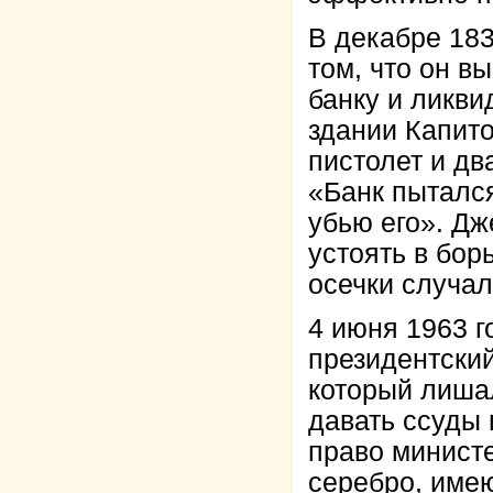
В декабре 18
том, что он 
банку и ликви
здании Капито
пистолет и дв
«Банк пытался
убью его». Дж
устоять в бор
осечки случал
4 июня 1963 г
президентский
который лиша
давать ссуды
право минист
серебро, имею