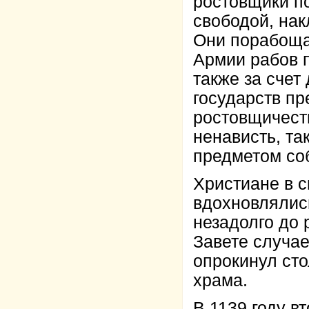
ростовщики п
свободой, на
Они порабоща
Армии рабов п
также за счет
государств п
ростовщичест
ненависть, та
предметом со
Христиане в с
вдохновлялис
незадолго до 
Завете случае
опрокинул сто
храма.
В 1139 году в