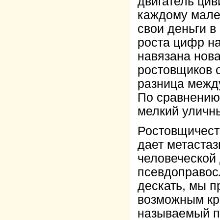
двигатель цив
каждому мале
свои деньги в
роста цифр н
навязана нов
ростовщиков о
разница межд
По сравнению 
мелкий уличн
Ростовщичест
дает метастаз
человеческой 
псевдоправосл
дескать, мы п
возможным кр
называемый п