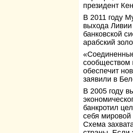
президент Ке
В 2011 году М
выхода Ливии 
банковской си
арабский золо
«Соединенные
сообществом 
обеспечит нов
заявили в Бе
В 2005 году 
экономическог
банкротил це
себя мировой 
Схема захвата
страны. Если 