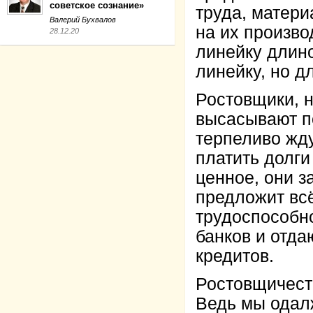
советское сознание»
труда, матер
Валерий Бухвалов
на их произво
28.12.20
линейку длино
линейку, но д
Ростовщики, н
высасывают по
терпеливо жду
платить долги
ценное, они з
предложит всё
трудоспособн
банков и отда
кредитов.
Ростовщичест
Ведь мы одалж