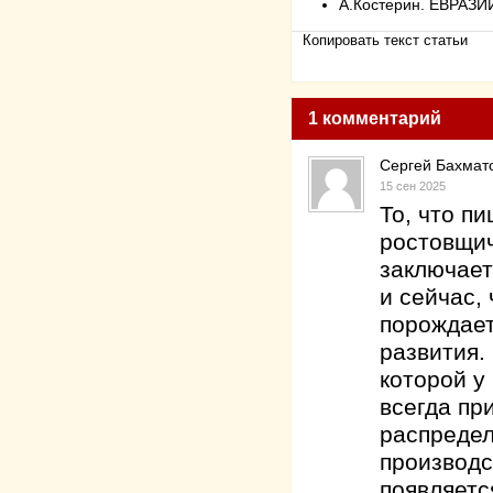
А.Костерин. ЕВРАЗ
Копировать текст статьи
1 комментарий
Сергей Бахмат
15 сен 2025
То, что п
ростовщич
заключает
и сейчас,
порождает
развития.
которой у
всегда пр
распредел
производс
появляетс