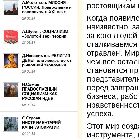
А.Молотков. МИССИЯ
ростовщикам н
РОССИИ. Православие и
социализм в XXI веке
Когда появилс
26.04.14
неизвестно, з
А.Шубин. СОЦИАЛИЗМ.
за кого людей
«Золотой век» теории
сталкиваемся
18.06.14
отравлен. Мир
Д.Неведимов. РЕЛИГИЯ
чем все остал
ДЕНЕГ или лекарство от
рыночной экономики
становятся п
20.03.14
представител
Н.Сомин.
перед завтраш
ПРАВОСЛАВНЫЙ
СОЦИАЛИЗМ КАК
бизнеса, рабо
РУССКАЯ ИДЕЯ
нравственност
09.03.15
успеха.
С.Строев.
ИНСТРУМЕНТАРИЙ
Этот мир соз
КАПИТАЛОКРАТИИ
инструмента, 
04.12.13