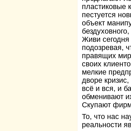
пластиковые к
пестуется но
объект манип
бездуховного,
Живи сегодня 
подозревая, ч
правящих миро
своих клиенто
мелкие предпр
дворе кризис,
всё и вся, и 
обменивают их
Скупают фирм
То, что нас н
реальности я