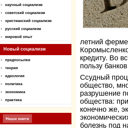
научный социализм
советский социализм
христианский социализм
русский социализм
мировой опыт
летний ферме
Коромысленко 
Новый социализм
кредиту. Во в
предпосылки
пользу банко
теория
Ссудный проце
идеология
общество, мно
политика
разрушение п
экономика
общества: при
практика
конечно же, э
экономических
Наши книги
болезнь под 