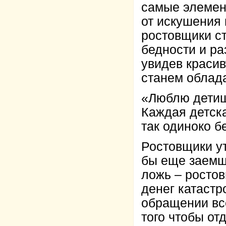
самые элемен
от искушения 
ростовщики с
бедности и ра
увидев красив
станем облад
«Люблю детише
Каждая детска
так одиноко б
Ростовщики ут
бы еще заемщ
ложь – ростов
денег катастр
обращении вс
того чтобы от