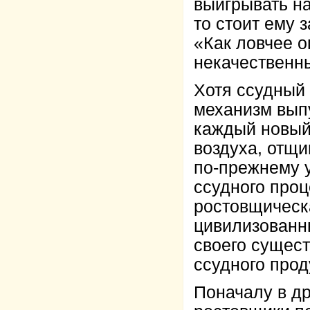
выигрывать на
то стоит ему 
«Как ловчее о
некачественны
Хотя ссудный
механизм выпу
каждый новый
воздуха, отщи
по-прежнему у
ссудного проц
ростовщическ
цивилизованн
своего сущес
ссудного прод
Поначалу в д