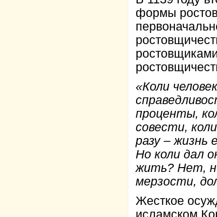
формы ростов
первоначально
ростовщичестве
ростовщиками
ростовщичест
«Коли челове
справедливост
проценты, кол
совести, кол
разу – жизнь 
Но коли дал 
жить? Нет, н
мерзости, до
Жесткое осуж
исламском Кор