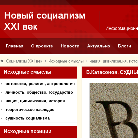
Информационн
Главная
О проекте
Новости
Актуально
Блоги
Социализм XXI век
Исходные смыслы
нация, цивилизация, исто
Исходные смыслы
В.Катасонов. СУД
онтология, религия, антропология
личность, общество, государство
нация, цивилизация, история
теоретическое наследие
сущность социализма
Исходные позиции