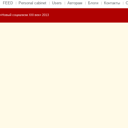
FEED
Personal cabinet
Users
Авторам
Блоги
Контакты
О
«Новый социализм XXI век» 2013