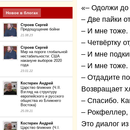
«– Одолжи до
Новое в блогах
– Две пайки о
Строев Сергей
Предощущение бойни
– И мне тоже.
21.08.23
– Четвёртку о
Строев Сергей
Мир на пороге глобальной
– И мне подки
нестабильности: США
накануне выборов 2020
– И мне тоже.
года
23.01.22
– Отдадите по
Костерин Андрей
Возвращает х
Царство ближних (Ч.II.
Взгляд на структуру
европейского и русского
– Спасибо. Ка
общества из Ближнего
Востока)
– Рокфеллер, 
25.09.21
Это диалог и
Костерин Андрей
Царство ближних (Ч.I.