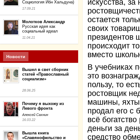
искусства, за
Социология Ибн Хальдуна)
17.09.21
ростовщичеств
остается толь
Молотков Александр
Русская идея как
своих товарищ
социальный идеал
президентов 
11.04.21
происходит то
вместо школьн
Новости
В учебниках п
Вышел в свет сборник
это вознагра
статей «Православный
социализм»
пользу, то ес
28.06.25
ростовщик нед
машины, яхты,
Почему я выхожу из
Левого фронта
продал его с 
Алексей Сахнин
всё богатство
16.03.22
деньги за ден
Вышла книга
средство обме
«Славянофильство и