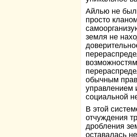
Айлью не был
просто клано
самоорганизу
земля не нахо
доверительно
перераспредел
возможностям
перераспреде
обычным прави
управлением и
социальной не
В этой систем
отчуждения тр
дробления зем
оставалась н