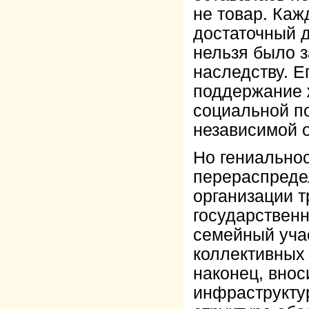
не товар. Каж
достаточный д
нельзя было з
наследству. Е
поддержание 
социальной по
независимой о
Но гениальнос
перераспреде
организации т
государствен
семейный учас
коллективных 
наконец, внос
инфраструктур