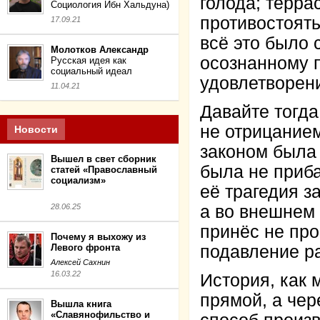
голода; терра
Социология Ибн Хальдуна)
противостоят
17.09.21
всё это было 
Молотков Александр
осознанному 
Русская идея как
социальный идеал
удовлетворен
11.04.21
Давайте тогд
не отрицание
Новости
законом была 
Вышел в свет сборник
была не приба
статей «Православный
социализм»
её трагедия з
28.06.25
а во внешнем 
принёс не про
Почему я выхожу из
Левого фронта
подавление р
Алексей Сахнин
16.03.22
История, как 
прямой, а чер
Вышла книга
«Славянофильство и