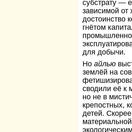
субстрату — е
зависимой от 
достоинство к
гнётом капита
промышленнос
эксплуатиров
для добычи.
Но
айлью
выст
землёй на со
фетишизирова
сводили её к 
но не в мисти
крепостных, к
детей. Скоре
материальной
экологическим