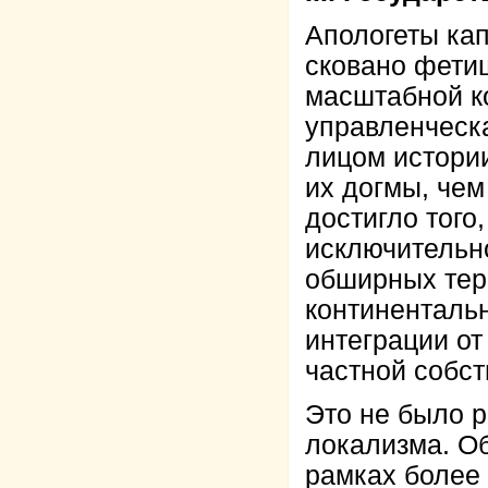
Апологеты ка
сковано фетиш
масштабной к
управленческа
лицом истории
их догмы, чем
достигло того
исключительно
обширных тер
континенталь
интеграции от 
частной собст
Это не было р
локализма. О
рамках более