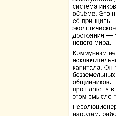
система инко
объёме. Это н
её принципы 
экологическо
достояния — 
нового мира.
Коммунизм не 
исключительн
капитала. Он 
безземельных,
общинников. 
прошлого, а в
этом смысле п
Революционер
народам, раб