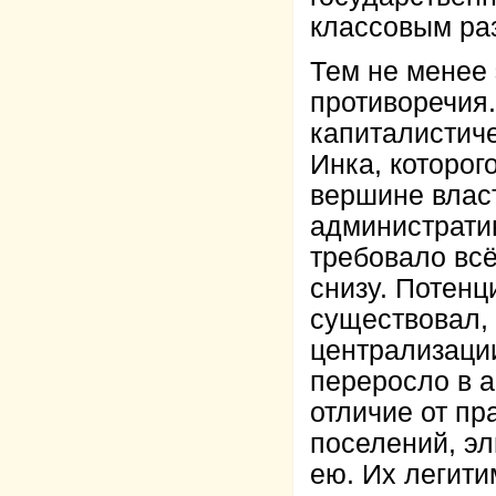
классовым ра
Тем не менее
противоречия.
капиталистиче
Инка, которог
вершине влас
администрати
требовало вс
снизу. Потен
существовал,
централизации
переросло в а
отличие от пр
поселений, эл
ею. Их легити