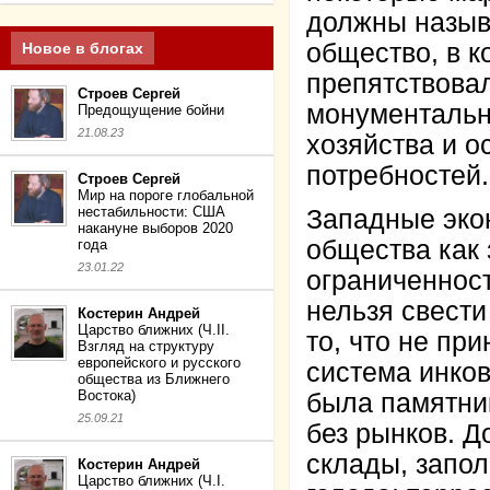
должны назыв
общество, в к
Новое в блогах
препятствова
Строев Сергей
монументальн
Предощущение бойни
21.08.23
хозяйства и 
потребностей.
Строев Сергей
Мир на пороге глобальной
нестабильности: США
Западные экон
накануне выборов 2020
общества как
года
23.01.22
ограниченност
нельзя свести
Костерин Андрей
Царство ближних (Ч.II.
то, что не пр
Взгляд на структуру
европейского и русского
система инков
общества из Ближнего
Востока)
была памятни
25.09.21
без рынков. Д
склады, запол
Костерин Андрей
Царство ближних (Ч.I.