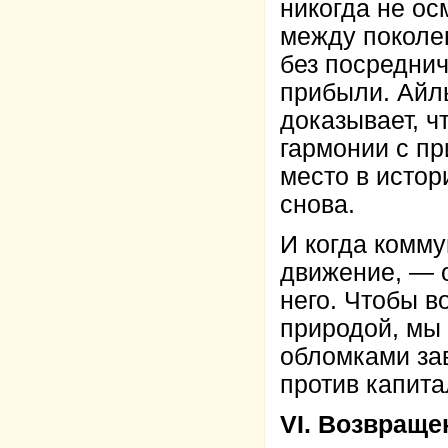
никогда не ос
между поколе
без посреднич
прибыли. Айль
доказывает, ч
гармонии с пр
место в истор
снова.
И когда комму
движение, — о
него. Чтобы в
природой, мы 
обломками зав
против капит
VI. Возвращ