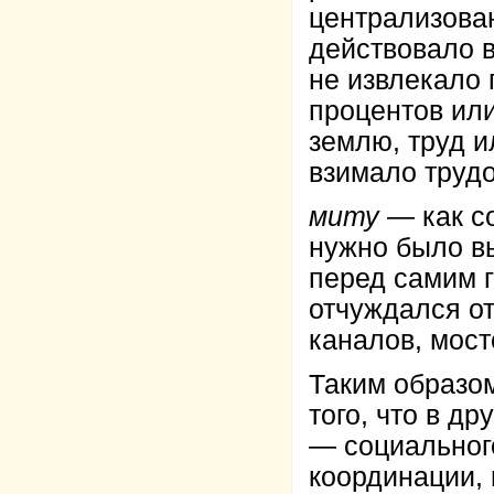
централизован
действовало в
не извлекало 
процентов ил
землю, труд и
взимало труд
миту
— как с
нужно было в
перед самим 
отчуждался от
каналов, мост
Таким образо
того, что в д
— социального
координации, 