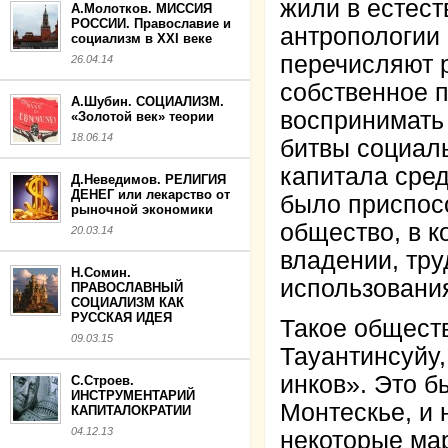
жили в естест
А.Молотков. МИССИЯ
РОССИИ. Православие и
антропологии
социализм в XXI веке
перечисляют р
26.04.14
собственное п
А.Шубин. СОЦИАЛИЗМ.
воспринимать 
«Золотой век» теории
18.06.14
битвы социал
капитала сре
Д.Неведимов. РЕЛИГИЯ
ДЕНЕГ или лекарство от
было приспос
рыночной экономики
общество, в к
20.03.14
владении, тру
Н.Сомин.
использования
ПРАВОСЛАВНЫЙ
СОЦИАЛИЗМ КАК
РУССКАЯ ИДЕЯ
Такое общест
09.03.15
Тауантинсуйу,
инков». Это б
С.Строев.
ИНСТРУМЕНТАРИЙ
Монтескье, и
КАПИТАЛОКРАТИИ
04.12.13
некоторые мар