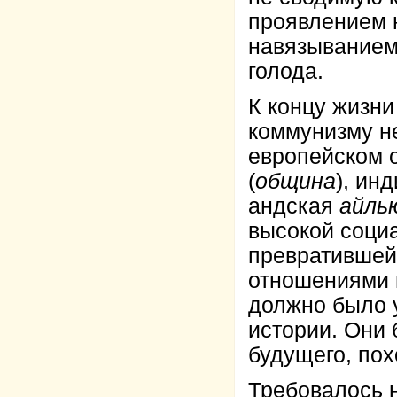
проявлением н
навязыванием
голода.
К концу жизни
коммунизму не
европейском 
(
община
), ин
андская
айль
высокой соци
превратившей
отношениями 
должно было 
истории. Они
будущего, по
Требовалось 