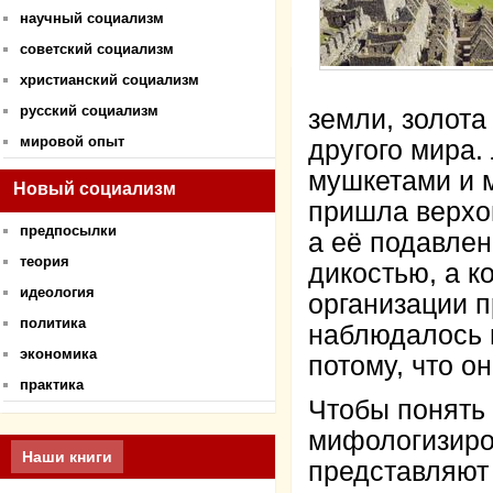
научный социализм
советский социализм
христианский социализм
русский социализм
земли, золот
мировой опыт
другого мира
мушкетами и 
Новый социализм
пришла верхо
предпосылки
а её подавлен
теория
дикостью, а 
идеология
организации п
политика
наблюдалось 
экономика
потому, что о
практика
Чтобы понять 
мифологизиро
Наши книги
представляют 