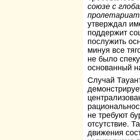
союзе с глоб
пролетариат
утверждал име
поддержит со
послужить осн
минуя все тяг
не было спеку
основанный н
Случай Тауант
демонстрирует
централизова
рациональност
не требуют бу
отсутствие. Т
движения сост