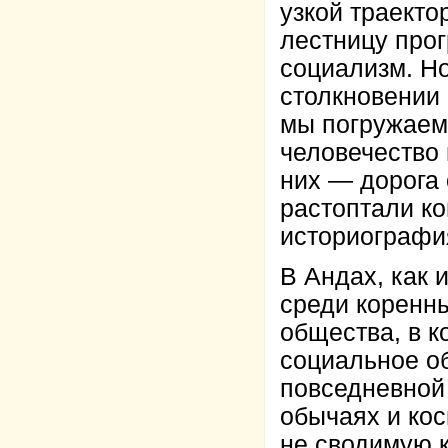
узкой траекто
лестницу прог
социализм. Н
столкновении
мы погружаемс
человечество 
них — дорога 
растоптали к
историография
В Андах, как 
среди коренн
общества, в к
социальное об
повседневной
обычаях и кос
не сводимую к