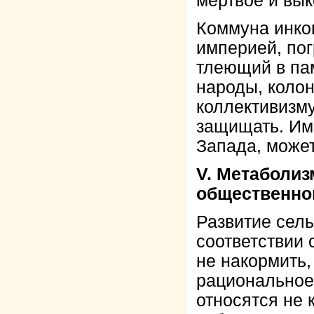
мёртвое и вык
Коммуна инко
империей, по
тлеющий в па
народы, коло
коллективизму
защищать. Име
Запада, може
V. Метаболиз
общественно
Развитие сель
соответствии 
не накормить,
рациональное 
относятся не 