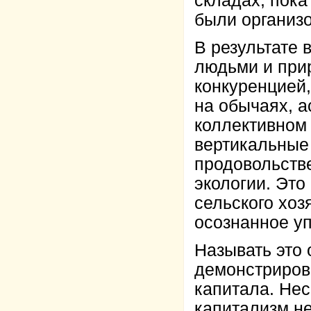
складах, пока
были организо
В результате
людьми и при
конкуренцией
на обычаях, а
коллективном
вертикальные
продовольств
экологии. Это
сельского хоз
осознанное у
Называть это
демонстрирова
капитала. Нес
капитализм не