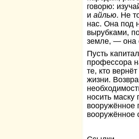
говорю: изуча
и
айлью
. Не 
нас. Она под 
вырубками, п
земле, — она 
Пусть капитал
профессора на
те, кто вернё
жизни. Возвр
необходимость
носить маску 
вооружённое п
вооружённое 