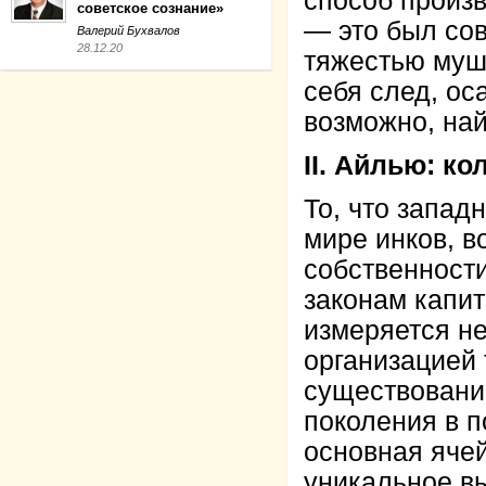
способ произв
советское сознание»
— это был со
Валерий Бухвалов
28.12.20
тяжестью мушк
себя след, ос
возможно, най
II. Айлью: к
То, что запа
мире инков, в
собственности
законам капит
измеряется не
организацией 
существовани
поколения в п
основная яче
уникальное в