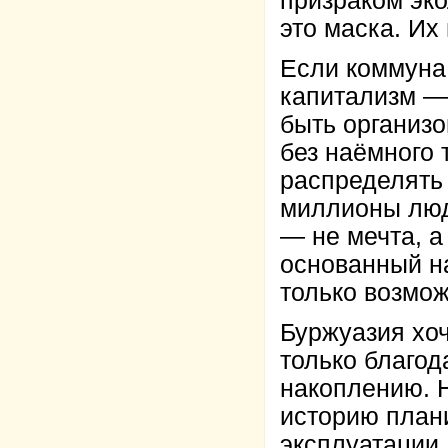
призраком эк
это маска. Их
Если коммуна и
капитализм —
быть организо
без наёмного 
распределять
миллионы люде
— не мечта, а
основанный на
только возмож
Буржуазия хоч
только благод
накоплению. 
историю плани
эксплуатации,