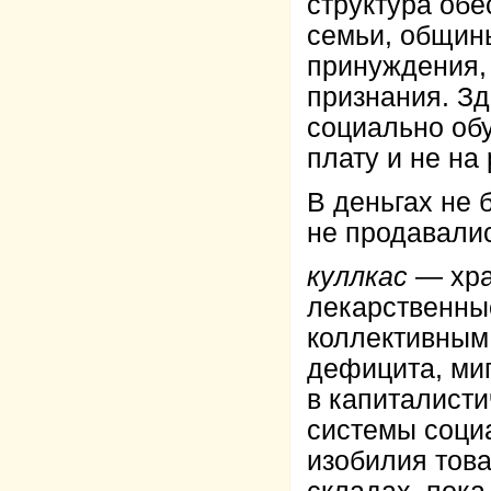
структура об
семьи, общин
принуждения, 
признания. Зд
социально об
плату и не на
В деньгах не 
не продавалис
куллкас
— хра
лекарственные
коллективным
дефицита, миг
в капиталист
системы социа
изобилия това