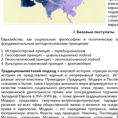
макс
евра
подч
«про
слож
евраз
I. Базовые постулаты
Евразийство, как социальную философию и политическую и
фундаментальным методологическим принципам:
1. Историософский принцип –
традиционализм
.
2. Геософский принцип –
цивилизационный подход
.
3. Геополитический принцип –
геополитический подход
.
4. Культурно-исторический принцип –
археомодерн
.
Традиционалистский подход
к мировой истории, отрицая истор
история не представляет единый и непрерывный процесс. Ис
разные эпохи-эпистемы: Премодерн (Традиция), Модерн и Постм
сознание и бытие, сама структура внешнего мира формируются в к
качестве главного социального регулятора: этика, право, полит
человеческой деятельности прямо или опосредованно подчине
Западной Европе в XVI–XVIII вв., с точки зрения традиционализ
Модерн предъявил секулярно-антропоцентрическую парадиг
религию из всех сфер общественной жизни и вознеся на пьедес
права и идеологии. Модерн – это парадигма прогресса, заме
безграничную власть Фауста над природой. Наконец, Постмодер
Модерна, отрицание Модерна и продолжение отрицания Т