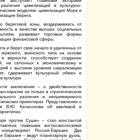
не выступают главными акторами
различие цивилизаций в культурно-
тическим моделям: цивилизация Моря и
изация Берега.
ко береговой зоны, воздерживаясь от
жность в качестве высших социальных
крытиям; развивает торговые формы
изации финансовой сферы.
нта и берет свое начало в удаленных от
 мужского, воинского типа на основе
 и верности; способствует созданию
ий, не склонных к экономическому и
ерий с высоким уровнем сакрализации
ия; сдерживает культурный обмен и
 культуре.
ости заключение – о двойственности
ссократии не только в стратегическом
ального различия и непримиримого
зических ориентирах. Представление о
ия В.Ю. Катасонова об авелевой и
архетипах.
ре против Суши» – стал константой
авлена главными англосаксонскими
лицетворяет Россия-Евразия. Два
я Евразия – ведут планетарную дуэль.