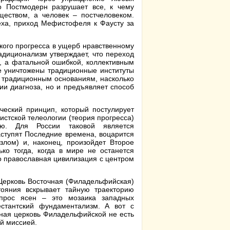
о Постмодерн разрушает все, к чему
ществом, а человек – постчеловеком.
еха, приход Мефистофеля к Фаусту за
кого прогресса в ущерб нравственному
адиционализм утверждает, что переход
, а фатальной ошибкой, коллективным
не уничтожены традиционные институты
 к традиционным основаниям, насколько
ии диагноза, но и предъявляет способ
ческий принцип, который постулирует
истской телеологии (теория прогресса)
гию. Для России таковой является
аступят Последние времена, воцарится
злом) и, наконец, произойдет Второе
ко тогда, когда в мире не останется
то православная цивилизация с центром
 Церковь Восточная (Филадельфийская)
тояния вскрывает тайную траекторию
опрос ясен – это мозаика западных
естантский фундаментализм. А вот с
вная церковь Филадельфийской не есть
ой миссией.