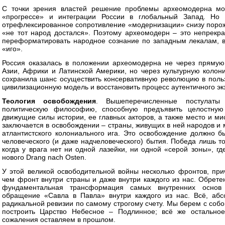
С точки зрения властей решение проблемы археомодерна мо
«прогрессе» и интеграции России в глобальный Запад. Но 
отрефлексированное сопротивление «модернизации» снизу порожд
«не тот народ достался». Поэтому археомодерн – это непрекр
переформатировать народное сознание по западным лекалам, 
«иго».
Россия оказалась в положении археомодерна не через прямую
Азии, Африки и Латинской Америки, но через культурную колон
сохранила шанс осуществить консервативную революцию в польз
цивилизационную модель и восстановить процесс аутентичного эк
Теология освобождения
. Вышеперечисленные постулаты
политическую философию, способную предъявить целостную
движущие силы истории, ее главных акторов, а также место и ми
заключается в освобождении – страны, живущих в ней народов и 
атлантистского колониального ига. Это освобождение должно б
человеческого (и даже надчеловеческого) бытия. Победа лишь то
когда у врага нет ни одной лазейки, ни одной «серой зоны», г
нового Drang nach Osten.
У этой великой освободительной войны несколько фронтов, пр
чем фронт внутри страны и даже внутри каждого из нас. Обретен
фундаментальная трансформация самых внутренних основ 
обращение «Савла в Павла» внутри каждого из нас. Всё, абс
радикальной ревизии по самому строгому счету. Мы берем с собой
построить Царство Небесное – Подлинное; всё же остальное
сожаления оставляем в прошлом.