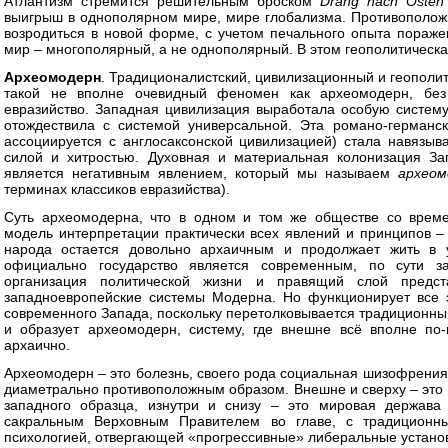
Атлантизм стремится решительным броском
Drang nach Osten
выигрыш в однополярном мире, мире глобализма. Противоположн
возродиться в новой форме, с учетом печального опыта пораже
мир – многополярный, а не однополярный. В этом геополитическа
Археомодерн
. Традиционалистский, цивилизационный и геополи
такой не вполне очевидный феномен как археомодерн, без
евразийство. Западная цивилизация выработала особую систему
отождествила с системой универсальной. Эта романо-германс
ассоциируется с англосаксонской цивилизацией) стала навязыв
силой и хитростью. Духовная и материальная колонизация За
является негативным явлением, который мы называем
археом
терминах классиков евразийства).
Суть археомодерна, что в одном и том же обществе со време
модель интерпретации практически всех явлений и принципов – в
народа остается довольно архаичным и продолжает жить в у
официально государство является современным, по сути за
организация политической жизни и правящий слой предс
западноевропейские системы Модерна. Но функционирует все э
современного Запада, поскольку перетолковывается традиционным
и образует археомодерн, систему, где внешне всё вполне по-
архаично.
Археомодерн – это болезнь, своего рода социальная шизофрения.
диаметрально противоположным образом. Внешне и сверху – это
западного образца, изнутри и снизу – это мировая держава
сакральным Верховным Правителем во главе, с традиционн
психологией, отвергающей «прогрессивные» либеральные установ