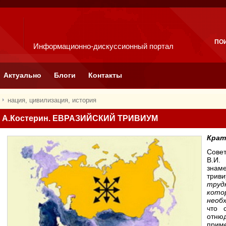
ПО
Информационно-дискуссионный портал
Актуально
Блоги
Контакты
нация, цивилизация, история
А.Костерин. ЕВРАЗИЙСКИЙ ТРИВИУМ
Крат
Сове
В.И
знам
трив
труд
кот
необ
что 
отню
прим