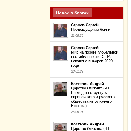
Новое в блогах
Строев Сергей
Предощущение бойни
21.08.23
Строев Сергей
Мир на пороге глобальной
нестабильности: США
накануне выборов 2020
года
23.01.22
Костерин Андрей
Царство ближних (Ч.II.
Взгляд на структуру
европейского и русского
общества из Ближнего
Востока)
25.09.21
Костерин Андрей
Царство ближних (Ч.I.