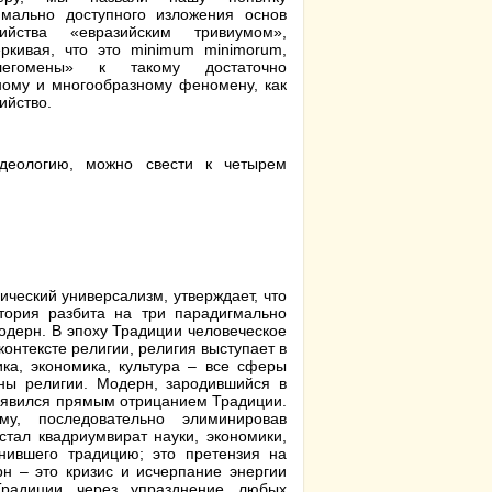
имально доступного изложения основ
зийства «евразийским тривиумом»,
еркивая, что это minimum minimorum,
легомены» к такому достаточно
ному и многообразному феномену, как
ийство.
деологию, можно свести к четырем
ический универсализм, утверждает, что
тория разбита на три парадигмально
одерн. В эпоху Традиции человеческое
онтексте религии, религия выступает в
ика, экономика, культура – все сферы
ны религии. Модерн, зародившийся в
ма явился прямым отрицанием Традиции.
му, последовательно элиминировав
тал квадриумвират науки, экономики,
нившего традицию; это претензия на
н – это кризис и исчерпание энергии
радиции через упразднение любых