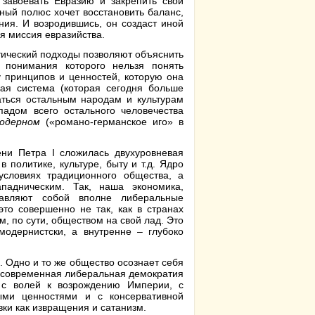
завоевать Евразию и закрепить свой
ый полюс хочет восстановить баланс,
ния. И возродившись, он создаст иной
я миссия евразийства.
тический подходы позволяют объяснить
 понимания которого нельзя понять
 принципов и ценностей, которую она
кая система (которая сегодня больше
аться остальным народам и культурам
падом всего остального человечества
одерном
(«романо-германское иго» в
ни Петра I сложилась двухуровневая
 политике, культуре, быту и т.д. Ядро
словиях традиционного общества, а
падническим. Так, наша экономика,
тавляют собой вполне либеральные
то совершенно не так, как в странах
, по сути, обществом на свой лад. Это
модернистски, а внутренне – глубоко
 Одно и то же общество осознает себя
 современная либеральная демократия
 с волей к возрождению Империи, с
ыми ценностями и с консервативной
ки как извращения и сатанизм.