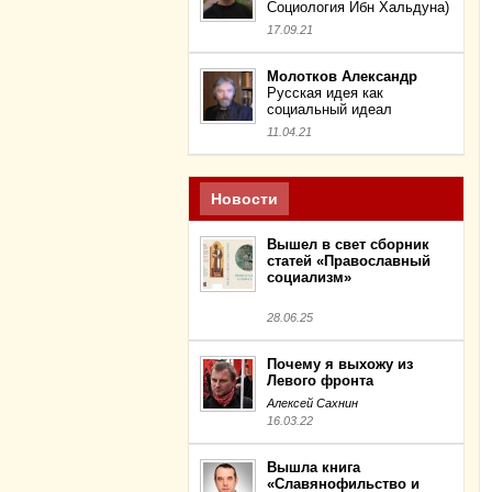
Социология Ибн Хальдуна)
17.09.21
Молотков Александр
Русская идея как
социальный идеал
11.04.21
Новости
Вышел в свет сборник
статей «Православный
социализм»
28.06.25
Почему я выхожу из
Левого фронта
Алексей Сахнин
16.03.22
Вышла книга
«Славянофильство и