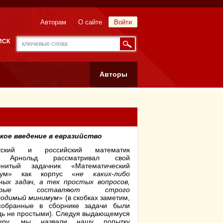
Авторам
О сайте
Войти
ИСК
Авторы
кое введение в евразийство
тский и российский математик
. Арнольд рассматривал свой
енитый задачник «Математический
иум» как корпус «
не каких-либо
ных задач, а тех простых вопросов,
орые составляют строго
ходимый минимум
» (в скобках заметим,
собранные в сборнике задачи были
дь не простыми). Следуя выдающемуся
еру, мы назвали нашу попытку