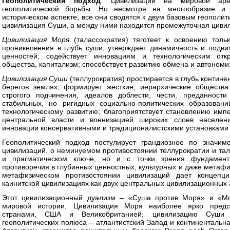
Геополитический подход
. Цивилизации на мировой аре
геополитической борьбы. Но несмотря на многообразие и 
историческом аспекте, все они сводятся к двум базовым геополи
цивилизация Суши, а между ними находится промежуточная цивил
Цивилизация Моря
(талассократия) тяготеет к освоению толь
проникновения в глубь суши; утверждает динамичность и подви
ценностей; содействует инновациям и технологическим от
общества, капитализм; способствует развитию обмена и автоном
Цивилизация Суши
(теллурократия) простирается в глубь контине
берегов землях; формирует жесткие, иерархические общества
строгого подчинения, идеалов доблести, чести, преданности
стабильных, но ригидных социально-политических образован
технологическому развитию; благоприятствует становлению имп
центральной власти и военизацией широких слоев населен
инновации консервативными и традиционалистскими установками в
Геополитический подход постулирует грандиозное по значим
цивилизаций, о неминуемом противостоянии теллурократии и тала
и прагматическом ключе, но и с точки зрения фундамент
противоречия в глубинных ценностных, культурных и даже метафи
метафизическом противостоянии цивилизаций дает концепц
каинитской цивилизациях как двух центральных цивилизационных 
Этот цивилизационный дуализм – «Суша против Моря» и «Мо
мировой истории. Цивилизация Моря наиболее ярко предст
странами, США и Великобританией; цивилизацию Суши о
геополитических полюса – атлантистский Запад и континентальна