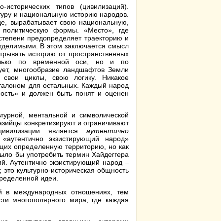
-исторических типов (цивилизаций).
туру и национальную историю народов.
де, вырабатывает свою национальную,
и политическую формы. «Место», где
 степени предопределяет траекторию и
еотделимыми. В этом заключается смысл
отрывать историю от пространственных
олько по временной оси, но и по
вует, многообразие ландшафтов Земли
 свои циклы, свою логику. Никакое
эталоном для остальных. Каждый народ
ность» и должен быть понят и оценен
ьтурной, ментальной и символической
азийцы конкретизируют и ограничивают
цивилизации является
аутентично
 «аутентично экзистирующий народ»
ющих определенную территорию, но как
было бы употребить термин Хайдеггера
ий. Аутентично экзистирующий народ –
 это культурно-историческая общность
пределенной идеи.
й в международных отношениях, тем
сти многополярного мира, где каждая