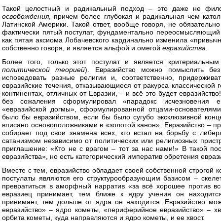
Такой целостный и радикальный подход – это даже не фил
освобождения
, причем более глубокая и радикальная чем като
Латинской Америки. Такой ответ, вообще говоря, не обязательно
фактически пятый постулат, фундаментально переосмысляющий
как пятая аксиома Лобачевского кардинально изменила «привычн
собственно говоря, и является альфой и омегой
евразийства
.
Более того, только этот постулат и является критериальным
политической теорией
). Евразийство можно помыслить без
исповедовать разные религии и, соответственно, придержива
евразийские течения, отказывающиеся от ракурса классической г
континентах, отличных от Евразии, – и всё это будет евразийств
без сожаления сформулировал «парадокс исчезновения е
«евразийской догмы», сформулированной отцами-основателями
было бы евразийством, если бы было сугубо эксклюзивной конц
вписано основоположниками в «золотой канон». Евразийство – п
собирает под свои знамена всех, кто встал на борьбу с либер
сатанизмом независимо от политических или религиозных прист
приглашение: «Кто не с врагом – тот за нас нами!» В такой по
евразийства», но есть категорический императив обретения евраз
Вместе с тем, евразийство обладает своей собственной строгой 
постулаты являются его структурообразующим базисом – скелет
превратиться в аморфный нарратив «за всё хорошее против вс
евразиец принимает, тем ближе к ядру учения он находитс
принимает, тем дольше от ядра он находится. Евразийство мож
евразийство» – ядро кометы, «периферийное евразийство» – хв
орбита кометы, куда направляются и ядро кометы, и ее хвост.