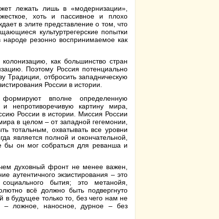
жет лежать лишь в «модернизации»,
жесткое, хоть и пассивное и плохо
ает в элите представление о том, что
ащающиеся культуртрегерские попытки
в народе резонно воспринимаемое как
 колонизацию, как большинство стран
изацию. Поэтому Россия потенциально
у Традиции, отбросить западническую
зистирования России в истории.
 формируют вполне определенную
 и непротиворечивую картину мира,
ссию России в истории. Миссия России
мира в целом – от западной гегемонии,
ыть тотальным, охватывать все уровни
гда является полной и окончательной,
де бы он мог собраться для реванша и
ичем духовный фронт не менее важен,
ие аутентичного экзистирования – это
социального бытия; это метанойя,
олютно всё должно быть подвергнуто
 в будущее только то, без чего нам не
 – ложное, наносное, дурное – без