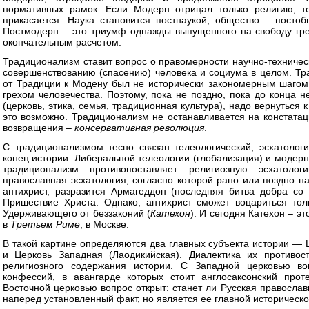
нормативных рамок. Если Модерн отрицал только религию, т
прикасается. Наука становится постнаукой, общество – постоб
Постмодерн – это триумф однажды выпущенного на свободу гр
окончательным расчетом.
Традиционализм ставит вопрос о правомерности научно-техничес
совершенствованию (спасению) человека и социума в целом. Тр
от Традиции к Модену был не исторически закономерным шагом
грехом человечества. Поэтому, пока не поздно, пока до конца 
(церковь, этика, семья, традиционная культура), надо вернуться
это возможно. Традиционализм не останавливается на констатац
возвращения –
консервативная революция
.
С традиционализмом тесно связан телеологический, эсхатологи
конец истории. Либеральной телеологии (глобализация) и модерн
традиционализм противопоставляет религиозную эсхатоло
православная эсхатология, согласно которой рано или поздно н
антихрист, разразится Армагеддон (последняя битва добра со 
Пришествие Христа. Однако, антихрист сможет воцариться толь
Удерживающего от беззаконий (
Катехон
). И сегодня Катехон – э
в
Третьем Риме
, в Москве.
В такой картине определяются два главных субъекта истории —
и Церковь Западная (Лаодикийская). Диалектика их противос
религиозного содержания истории. С Западной церковью в
конфессий, в авангарде которых стоит англосаксонский прот
Восточной церковью вопрос открыт: станет ли Русская правосла
наперед установленный факт, но является ее главной историческ