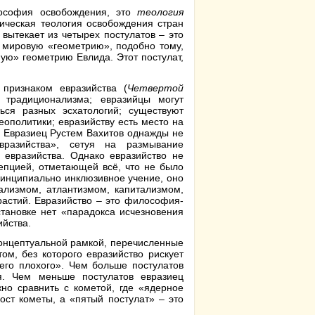
ософия освобождения, это
теология
лическая теология освобождения стран
 вытекает из четырех постулатов – это
 мировую «геометрию», подобно тому,
ую» геометрию Евлида. Этот постулат,
 признаком евразийства (
Четвертой
 традиционализма; евразийцы могут
ться разных эсхатологий; существуют
еополитики; евразийству есть место на
о! Евразиец Рустем Вахитов однажды не
вразийства», сетуя на размывание
 евразийства. Однако евразийство не
епцией, отметающей всё, что не было
ринципиально инклюзивное учение, оно
ализмом, атлантизмом, капитализмом,
растий. Евразийство – это философия-
становке нет «парадокса исчезновения
ийства.
концептуальной рамкой, перечисленные
ом, без которого евразийство рискует
его плохого». Чем больше постулатов
я. Чем меньше постулатов евразиец
но сравнить с кометой, где «ядерное
ост кометы, а «пятый постулат» – это