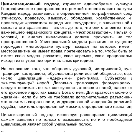
Цивилизационный подход
отрицает единообразие культурно
Географическое пространство в огромной степени влияет на куль
Каждый народ, развиваясь в определенной географической сре
этическую, правовую, языковую, обрядовую, хозяйственную 
происходит «развитие» народа или государства, в значительной
смысл этого «развития» – вплоть до того, что они становятся н
важнейшего евразийского концепта «
месторазвитие
». Нельзя 
условий, и анализ цивилизации должен проходить не т
пространственной. Универсальной модели развития не сущест
порождает многообразие культур, каждая из которых имеет
месторазвитие не имеет права претендовать на то, чтобы быть 
имеет свою модель развития, свое «время», свою «рациональ
исходя из внутренних оригинальных критериев.
На основании того, что общность духовной, исторической, кул
традиции, как правило, обусловлена религиозной общностью, евр
число цивилизаций «ядерными» религиями. Субъектом 
экзистирующий народ
. Довольно громоздкую формулировку
следует понимать не как совокупность этносов и наций, населя
его духовное ядро, как мысль Бога о нем. Для краткости можно 
«дазайн», если бы это не требовало дополнительных разъяснен
это носитель сакральности, индуцированной «ядерной» религией;
судьбы, носитель определенной миссии, определенного языка, о
Цивилизационный подход, исповедуя равноправие цивилизаци
самым заявляет не только о возможности, но и о необходимо
цивилизация являет собой уникальный полюс.