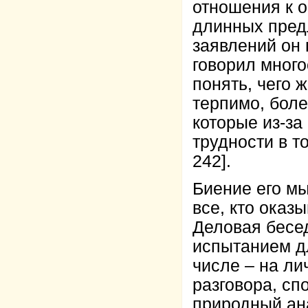
отношения к 
длинных пред
заявлений он 
говорил мног
понять, чего 
терпимо, боле
которые из-за
трудности в т
242].
Биение его мы
все, кто оказ
Деловая бесе
испытанием дл
числе – на ли
разговора, сп
природный ан