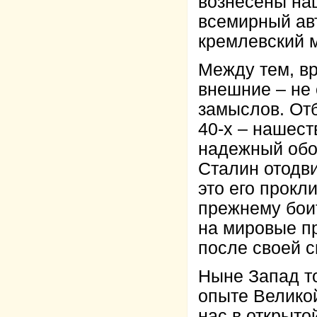
вознесены нац
всемирный ав
кремлевский 
Между тем, вр
внешние – не 
замыслов. Отб
40-х – нашест
надежный обо
Сталин отодви
это его прокл
прежнему бои
на мировые пр
после своей с
Ныне Запад т
опыте Великой
нас в открыто