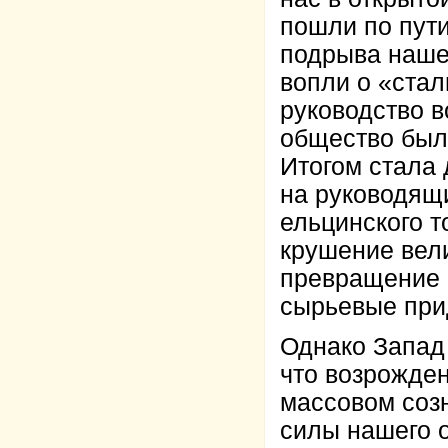
пошли по пут
подрыва нашей
вопли о «ста
руководство в
общество был
Итогом стала
на руководящи
ельцинского т
крушение вели
превращение 
сырьевые при
Однако Запад
что возрожден
массовом соз
силы нашего о