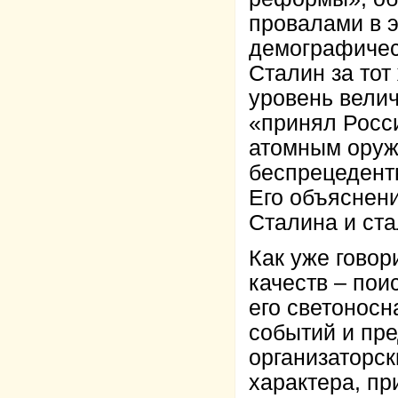
провалами в 
демографичес
Сталин за тот
уровень велич
«принял Росси
атомным оружи
беспрецедент
Его объяснен
Сталина и ст
Как уже гово
качеств – пои
его светоносн
событий и пре
организаторс
характера, пр