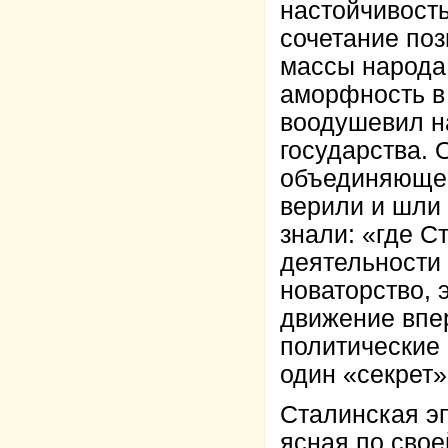
настойчивость
сочетание поз
массы народа
аморфность в 
воодушевил н
государства. 
объединяющег
верили и шли 
знали: «где С
деятельности 
новаторство,
движение впер
политические
один «секрет»
Сталинская э
ясная по свое