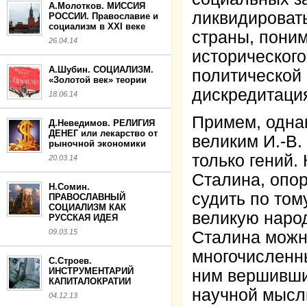
А.Молотков. МИССИЯ
ликвидироват
РОССИИ. Православие и
социализм в XXI веке
страны, пони
26.04.14
исторического
А.Шубин. СОЦИАЛИЗМ.
политической 
«Золотой век» теории
дискредитаци
18.06.14
Примем, одна
Д.Неведимов. РЕЛИГИЯ
ДЕНЕГ или лекарство от
великим И.-В.
рыночной экономики
только гений.
20.03.14
Сталина, опо
Н.Сомин.
судить по том
ПРАВОСЛАВНЫЙ
СОЦИАЛИЗМ КАК
великую наро
РУССКАЯ ИДЕЯ
09.03.15
Сталина можно
многочисленн
С.Строев.
ИНСТРУМЕНТАРИЙ
ним вершивши
КАПИТАЛОКРАТИИ
научной мысли
04.12.13