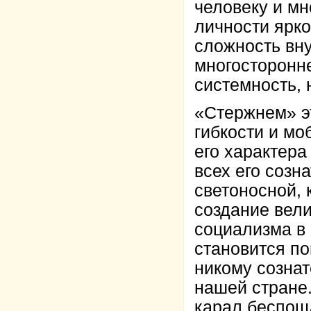
человеку и м
личности ярк
сложность вну
многосторонне
системность,
«Стержнем» эт
гибкости и мо
его характер
всех его созн
светоносной, 
создание вел
социализма в 
становится по
никому созна
нашей стране.
карал беспощ