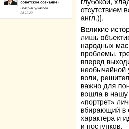
глубокой, хл
советское сознание»
отсутствием вс
Валерий Бухвалов
28.12.20
англ.)].
Великие исто
лишь объектив
народных мас
проблемы, тр
вперед выход
необычайной 
воли, решите
важно для пон
вошла в нашу 
«портрет» лич
вбирающий в с
характера и и
и поступков.