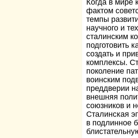
Когда в мире 
фактом совет
темпы развити
научного и те
сталинским к
подготовить к
создать и пр
комплексы. С
поколение пат
воинским подв
преддверии н
внешняя поли
союзников и н
Сталинская э
в подлинное б
блистательну