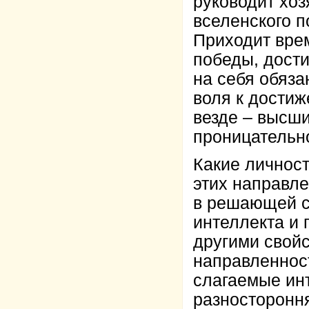
руководит хоз
вселенского п
Приходит врем
победы, дости
на себя обяза
воля к достиж
везде – высши
проницательно
Какие личност
этих направл
в решающей с
интеллекта и
другими свойс
направленнос
слагаемые инт
разносторонн