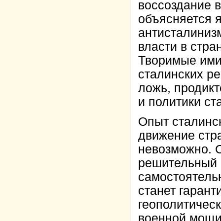
воссоздание 
объясняется я
антисталиниз
власти в стра
Творимые ими
сталинских ре
ложь, продик
и политики ст
Опыт сталинск
движение стра
невозможно. С
решительный в
самостоятельн
станет гарант
геополитическ
военной мощи,