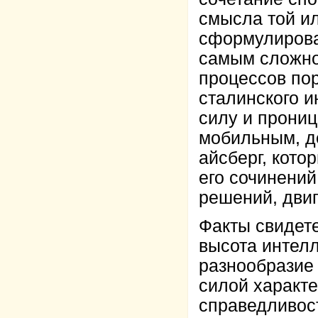
смысла той и
сформулирова
самым сложно
процессов по
сталинского 
силу и прониц
мобильным, де
айсберг, кото
его сочинений
решений, дви
Факты свидете
высота интелл
разнообразие 
силой характ
справедливос