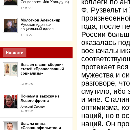
коллеги по ан
Социология Ибн Хальдуна)
17.09.21
Ф. Рузвельт и
произнесенно
Молотков Александр
Русская идея как
года, после п
социальный идеал
России большо
11.04.21
оказалась под
военачальника
Новости
соответствую
Вышел в свет сборник
протекает вся
статей «Православный
социализм»
мужества и с
разговоре, чт
28.06.25
смутило, ибо 
Почему я выхожу из
и мне. Сталин
Левого фронта
оптимизма, ко
Алексей Сахнин
16.03.22
наций, но в о
наций. Он про
Вышла книга
«Славянофильство и