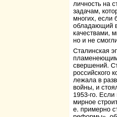
личность на с
задачам, кото
многих, если 
обладающий в
качествами, м
но и не смогл
Сталинская э
пламенеющим 
свершений. Ст
российского к
лежала в раз
войны, и стоя
1953-го. Если
мирное строит
е. примерно с
реформы», об