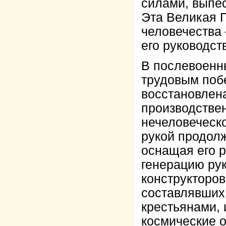
силами, выпе
Эта Великая П
человечества
его руководст
В послевоенны
трудовым поб
восстановлен
производстве
нечеловеческ
рукой продолж
оснащая его 
генерацию рук
конструкторов
составлявших
крестьянами, 
космические 