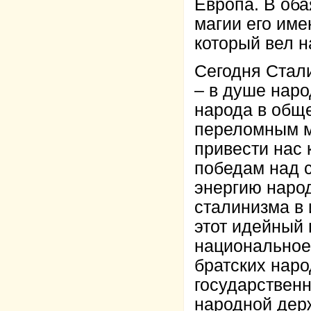
Европа. В оба
магии его им
который вел н
Сегодня Стал
– в душе наро
народа в обще
переломным м
привести нас
победам над с
энергию народ
сталинизма в 
этот идейный
национальное
братских наро
государственн
народной держ