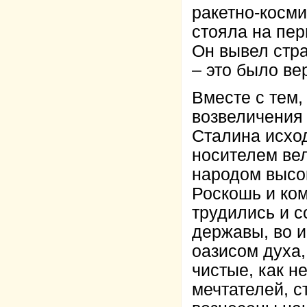
ракетно-косм
стояла на пер
Он вывел стра
– это было в
Вместе с тем,
возвеличения 
Сталина исход
носителем ве
народом высок
Роскошь и ко
трудились и 
державы, во 
оазисом духа,
чистые, как н
мечтателей, 