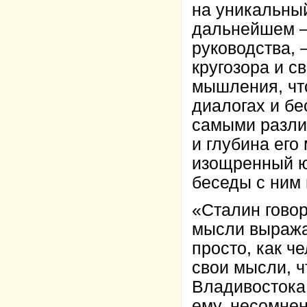
на уникальны
дальнейшем – 
руководства,
кругозора и с
мышления, чт
диалогах и бе
самыми разли
и глубина его
изощренный ю
беседы с ним 
«Сталин гово
мысли выража
просто, как ч
свои мысли, ч
Владивостока.
ему, несомнен