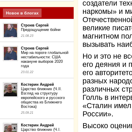
создатели тех
наркомы» и м
Новое в блогах
Отечественной
Строев Сергей
великие писат
Предощущение бойни
магнитном пол
21.08.23
вызывать наи
Строев Сергей
Мир на пороге глобальной
Но и это не в
нестабильности: США
накануне выборов 2020
его деяния и 
года
его авторите
23.01.22
разных народ
Костерин Андрей
различных стр
Царство ближних (Ч.II.
Взгляд на структуру
Голль в интер
европейского и русского
общества из Ближнего
«Сталин имел 
Востока)
России».
25.09.21
Высоко оцени
Костерин Андрей
Царство ближних (Ч.I.