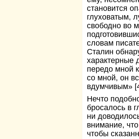
становится о
глуховатым, л
свободно во м
подготовившис
словам писате
Сталин обнар
характерные д
передо мной к
со мной, он в
вдумчивым» [4,
Нечто подобно
бросалось в г
ни доводилось
внимание, что
чтобы сказан