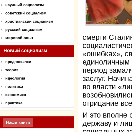
научный социализм
советский социализм
христианский социализм
русский социализм
смерти Стали
мировой опыт
социалистиче
Новый социализм
«ошибках», св
единоличным 
предпосылки
период замалч
теория
заслуг. Начин
идеология
во власти «л
политика
возобновилис
экономика
отрицание все
практика
И это вполне 
державу и ли
Наши книги
социальных за