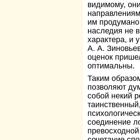
видимому, он
направлениям 
им продумано.
наследия не 
характера, и 
А. А. Зиновье
оценок пришел
оптимальны.
Таким образом
позволяют дум
собой некий р
таинственный,
психологичес
соединение л
превосходной
сочетание сп