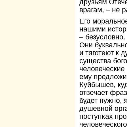
друзьям Отеч
врагам, – не
Его моральное
нашими истор
– безусловно.
Они буквальн
и тяготеют к 
существа бого
человеческие 
ему предложи
Куйбышев, куд
отвечает фраз
будет нужно, я
душевной орга
поступках пр
человеческого