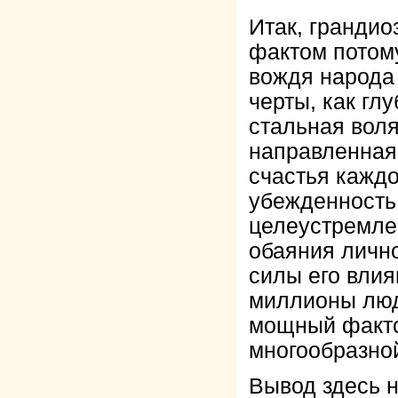
Итак, грандио
фактом потом
вождя народа 
черты, как гл
стальная вол
направленная
счастья каждо
убежденность 
целеустремле
обаяния лично
силы его влия
миллионы люд
мощный факто
многообразно
Вывод здесь 