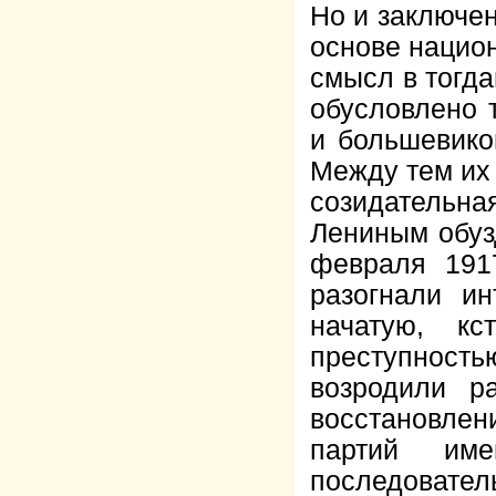
Но и заключен
основе национ
смысл в тогда
обусловлено 
и большевико
Между тем их
созидательн
Лениным обуз
февраля 191
разогнали ин
начатую, кс
преступность
возродили р
восстановле
партий име
последовател