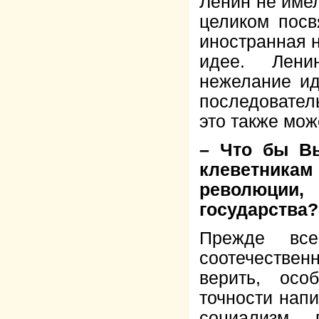
Ленин не имел
целиком посв
иностранная 
идее. Лени
нежелание ид
последователь
это также мо
– Что бы В
клеветникам
революции, 
государства?
Прежде все
соотечествен
верить, осо
точности напи
социализм 