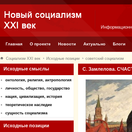
Информационн
Главная
О проекте
Новости
Актуально
Блоги
Социализм XXI век
Исходные позиции
советский социализм
Исходные смыслы
С. Замлелова. СЧ
онтология, религия, антропология
личность, общество, государство
нация, цивилизация, история
теоретическое наследие
сущность социализма
Исходные позиции