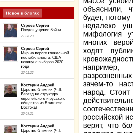
массе усвои
объяснили, 
Новое в блогах
будет, потому
недалеко у
Строев Сергей
Предощущение бойни
мифология у
21.08.23
многих веро
Строев Сергей
ходят публ
Мир на пороге глобальной
кровожаднос
нестабильности: США
накануне выборов 2020
например, 
года
23.01.22
разрозненны
зачем-то на
Костерин Андрей
Царство ближних (Ч.II.
народ. Стоит
Взгляд на структуру
европейского и русского
действител
общества из Ближнего
соотечестве
Востока)
25.09.21
российской ис
верят, что б
Костерин Андрей
Царство ближних (Ч.I.