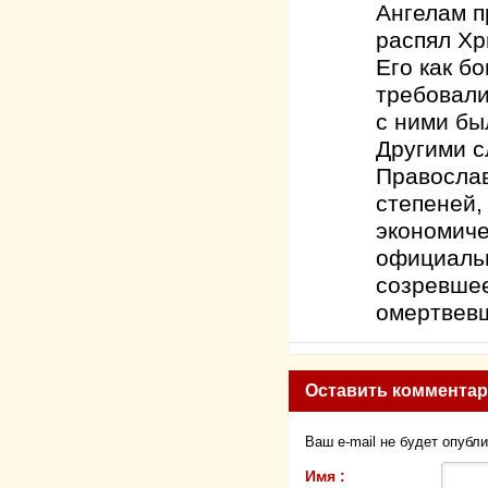
Ангелам п
распял Хр
Его как б
требовали
с ними бы
Другими с
Православ
степеней,
экономиче
официальн
созревшее
омертвевш
Оставить коммента
Ваш e-mail не будет опубл
Имя :