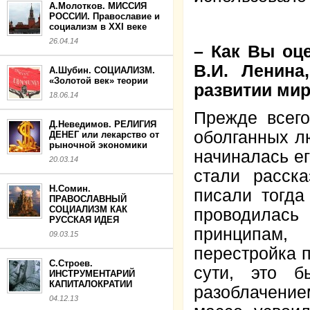
А.Молотков. МИССИЯ
РОССИИ. Православие и
социализм в XXI веке
26.04.14
– Как Вы оц
В.И. Ленина
А.Шубин. СОЦИАЛИЗМ.
«Золотой век» теории
развитии ми
18.06.14
Прежде всего
Д.Неведимов. РЕЛИГИЯ
оболганных л
ДЕНЕГ или лекарство от
рыночной экономики
начиналась ег
20.03.14
стали расск
Н.Сомин.
писали тогда
ПРАВОСЛАВНЫЙ
СОЦИАЛИЗМ КАК
проводилась
РУССКАЯ ИДЕЯ
принципам,
09.03.15
перестройка 
С.Строев.
сути, это 
ИНСТРУМЕНТАРИЙ
КАПИТАЛОКРАТИИ
разоблачением
04.12.13