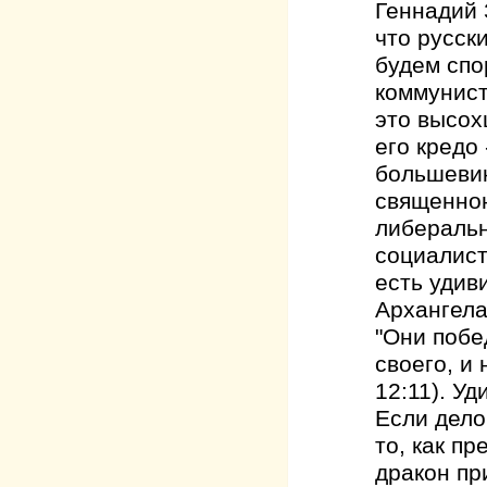
Геннадий 
что русск
будем спо
коммунист
это высох
его кредо
большевик
священнон
либеральн
социалист
есть удив
Архангела
"Они побе
своего, и
12:11). Уд
Если дело
то, как пр
дракон пр