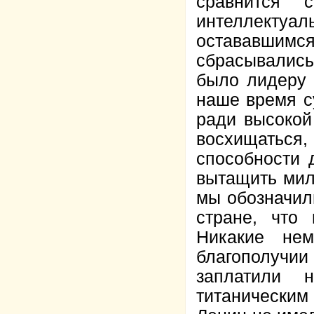
сравнится 
интеллекту
остававшимся
сбрасывались
было лидеру 
наше время с
ради высокой
восхищаться
способности 
вытащить мил
мы обозначил
стране, что 
Никакие не
благополуч
заплатили 
титаническим