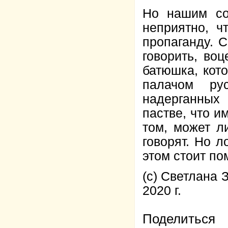
Но нашим со
неприятно, ч
пропаганду. С
говорить, во
батюшка, кот
палачом ру
надерганных
пастве, что и
том, может л
говорят. Но 
этом стоит по
(с) Светлана
2020 г.
Поделиться