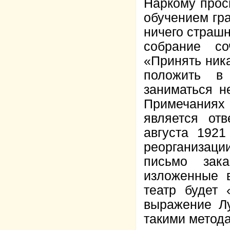
Наркому прос
обучением гра
ничего страшн
собрание со
«Принять ника
положить в
заниматься н
Примечаниях
является от
августа 1921
реорганизац
письмо зак
изложенные 
театр будет 
выражение Лу
такими метод