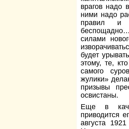
врагов надо 
ними надо ра
правил и з
беспощадно…»
силами новог
изворачиватьс
будет урывать
этому, те, кт
самого суро
жулики» дела
призывы пре
освистаны.
Еще в каче
приводится е
августа 1921