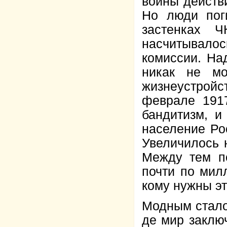
войны действ
Но люди пог
застенках 
насчитывалос
комиссии. Над
никак не мо
жизнеустройс
феврале 1917
бандитизм, и
население Ро
Увеличилось н
Между тем по
почти по мил
кому нужны э
Модным стало
де мир заклю