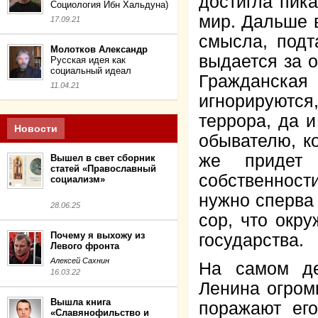
достигла пика
Социология Ибн Хальдуна)
мир. Дальше 
17.09.21
смысла, подт
Молотков Александр
выдается за о
Русская идея как
социальный идеал
Гражданск
11.04.21
игнорируются
террора, да 
Новости
обывателю, ко
же придет 
Вышел в свет сборник
статей «Православный
собственност
социализм»
нужно сперва 
28.06.25
сор, что окр
Почему я выхожу из
государства.
Левого фронта
Алексей Сахнин
На самом де
16.03.22
Ленина огром
Вышла книга
поражают его
«Славянофильство и