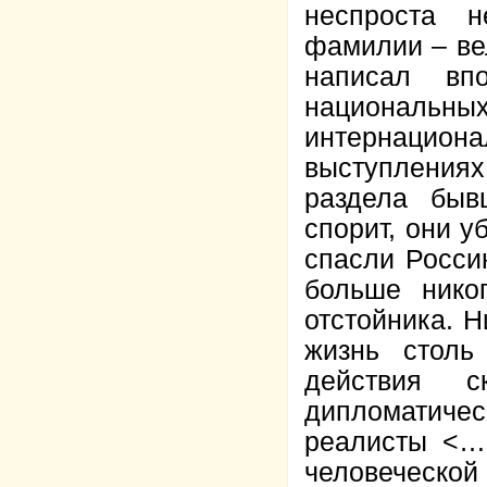
неспроста н
фамилии – ве
написал вп
национальн
интернацион
выступлениях
раздела бы
спорит, они у
спасли Росси
больше нико
отстойника. Н
жизнь столь
действия с
дипломатичес
реалисты <…
человеческой