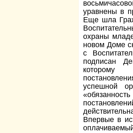
восьмичасо
уравнены в п
Еще шла Граж
Воспитатель
охраны младе
новом Доме с
с Воспитате
подписан Де
которому 
постановлен
успешной ор
«обязанность
постановлен
действительн
Впервые в ис
оплачиваемый