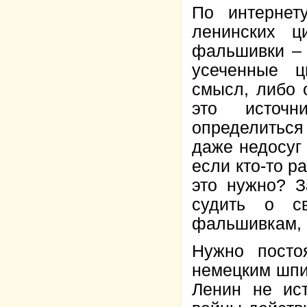
По интернет
ленинских ц
фальшивки – 
усеченные ц
смысл, либо 
это источн
определиться
даже недосуг 
если кто-то р
это нужно? З
судить о с
фальшивкам, 
Нужно посто
немецким шпи
Ленин не ис