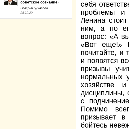
советское сознание»
себя ответств
Валерий Бухвалов
проблемы и 
28.12.20
Ленина стоит
ним, а по ег
вопрос: «А в
«Вот еще!» 
почитайте, и
и появятся вс
призывы учи
нормальных у
хозяйстве и
дисциплины, о
с подчинени
Помимо все
призывает в
бойтесь невеж