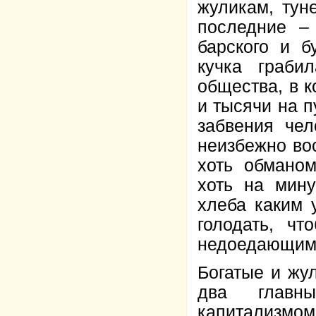
жуликам, тун
последние –
барского и б
кучка граби
общества, в 
и тысячи на п
забвения чел
неизбежно во
хоть обманом
хоть на мину
хлеба каким 
голодать, чт
недоедающим
Богатые и жул
два главны
капитализмо