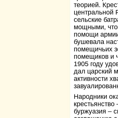
теорией. Крес
центральной Р
сельские батр
мощными, что
помощи армии.
бушевала нас
помещичьих з
помещиков и 
1905 году удо
дал царский 
активности хв
завуалированн
Народники ока
крестьянство 
буржуазия – 