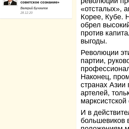
революции пр
советское сознание»
«отсталых», а
Валерий Бухвалов
28.12.20
Корее, Кубе. 
обрел высоки
против капита
выгоды.
Революции эти
партии, руков
профессионал
Наконец, про
странах Азии
артелей, толь
марксистской
И в действите
большевиков в
положениям м