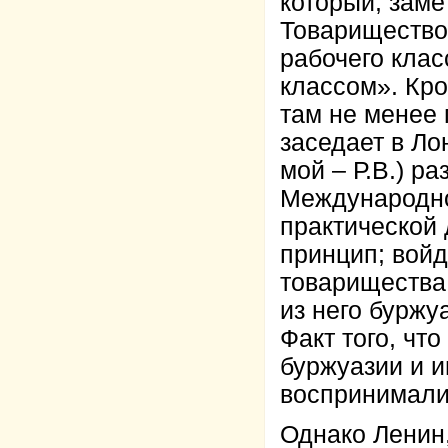
который, зам
Товарищество
рабочего кла
классом». Кро
там не менее
заседает в Ло
мой – Р.В.) р
Международно
практической 
принцип; войд
товарищества,
из него буржу
Факт того, чт
буржуазии и 
воспринимали 
Однако Ленин,