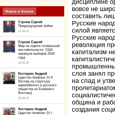
дисциплине о
вовсе не шир
Новое в блогах
составить лиш
Русские наро
Строев Сергей
Предощущение бойни
силой являетс
21.08.23
Русские наро
Строев Сергей
революция про
Мир на пороге глобальной
нестабильности: США
капитализм не
накануне выборов 2020
года
капиталистиче
23.01.22
промышленным
слоя занял п
Костерин Андрей
Царство ближних (Ч.II.
на спад и утв
Взгляд на структуру
европейского и русского
пролетариато
общества из Ближнего
Востока)
социалистичес
25.09.21
община и рабо
создания соц
Костерин Андрей
Царство ближних (Ч.I.