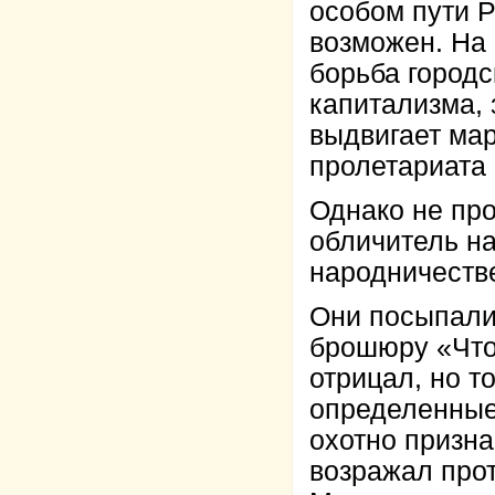
особом пути Р
возможен. На 
борьба городс
капитализма, 
выдвигает мар
пролетариата
Однако не про
обличитель н
народничеств
Они посыпалис
брошюру «Что 
отрицал, но т
определенные
охотно призна
возражал прот