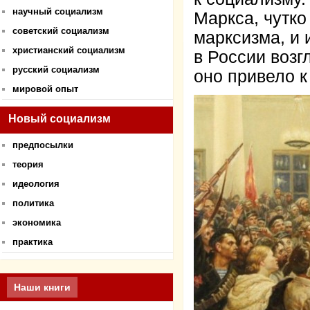
научный социализм
Маркса, чутко
советский социализм
марксизма, и
христианский социализм
в России возг
русский социализм
оно привело к
мировой опыт
Новый социализм
предпосылки
теория
идеология
политика
экономика
практика
Наши книги