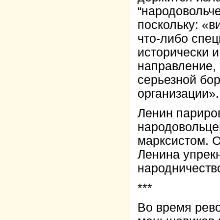
“народовольче
поскольку: «в
что-либо спе
исторически и
направление, 
серьезной бор
организации».
Ленин париров
народовольцев
марксистом. О
Ленина упрекн
народничеств
***
Во время рев