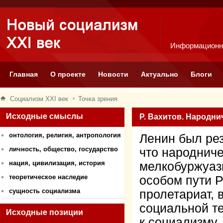
Информационн
Главная
О проекте
Новости
Актуально
Блоги
Социализм XXI век
Точка зрения
Исходные смыслы
Р. Вахитов. Народни
онтология, религия, антропология
Ленин был рез
личность, общество, государство
что народниче
нация, цивилизация, история
мелкобуржуазн
теоретическое наследие
особом пути 
сущность социализма
пролетариат,
социальной т
Исходные позиции
к социализму