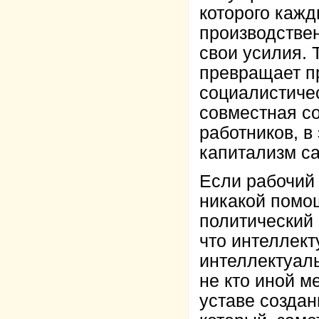
которого каж
производствен
свои усилия. 
превращает пр
социалистичес
совместная с
работников, в
капитализм са
Если рабочий 
никакой помо
политический 
что интеллек
интеллектуал
не кто иной м
уставе созда