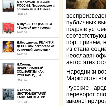
А.Молотков. МИССИЯ
РОССИИ. Православие и
социализм в XXI веке
26.04.14
воспроизведен
публичных вы
А.Шубин. СОЦИАЛИЗМ.
«Золотой век» теории
подрыв устоев
18.06.14
соответствующ
пор, причем, 
Д.Неведимов. РЕЛИГИЯ
ДЕНЕГ или лекарство от
из стана соци
рыночной экономики
неославянофи
20.03.14
автор этих ст
Н.Сомин.
ПРАВОСЛАВНЫЙ
Народники во
СОЦИАЛИЗМ КАК
РУССКАЯ ИДЕЯ
Марксисты во
09.03.15
Русские народ
С.Строев.
переворот сп
ИНСТРУМЕНТАРИЙ
КАПИТАЛОКРАТИИ
законспириро
04.12.13