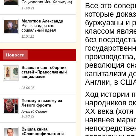
Социология Ибн Хальдуна)
Все это сове
17.09.21
которые доказ
буржуазны и 
Молотков Александр
Русская идея как
классом являе
социальный идеал
11.04.21
без посредств
государственн
Новости
производства,
революция сна
Вышел в свет сборник
капитализм до
статей «Православный
социализм»
Англии, в США
28.06.25
Ход истории п
Почему я выхожу из
народников ок
Левого фронта
ХХ века (хотя
Алексей Сахнин
16.03.22
наивнее марк
непосредствен
Вышла книга
«Славянофильство и