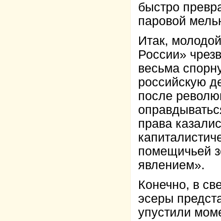
быстро превра
паровой мельн
Итак, молодой
России» чрезв
весьма спорну
российскую д
после револю
оправдываться
права казалис
капиталистиче
помещичьей з
явлением».
Конечно, в св
эсеры предст
упустили моме