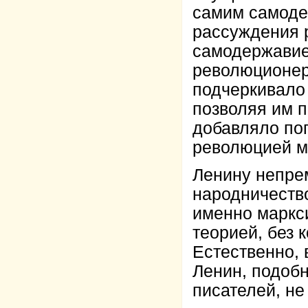
самим самоде
рассуждения р
самодержавие
революционеро
подчеркивало
позволяя им п
добавляло по
революцией м
Ленину непре
народничество
именно маркс
теорией, без 
Естественно, 
Ленин, подоб
писателей, не