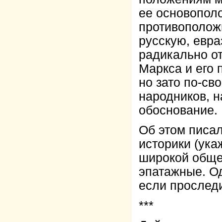
ее основопол
противополож
русскую, евра
радикально от
Маркса и его 
но зато по-св
народников, 
обоснование.
Об этом писа
историки (ука
широкой общес
эпатажные. Од
если прослед
***