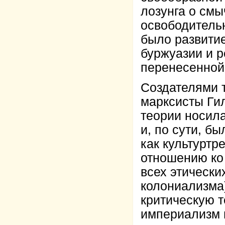
лозунга о смы
освободительн
было развити
буржуазии и р
перенесенной
Создателями 
марксисты Гил
теории носил
и, по сути, б
как культуртр
отношению ко
всех этически
колониализма)
критическую т
империализм н