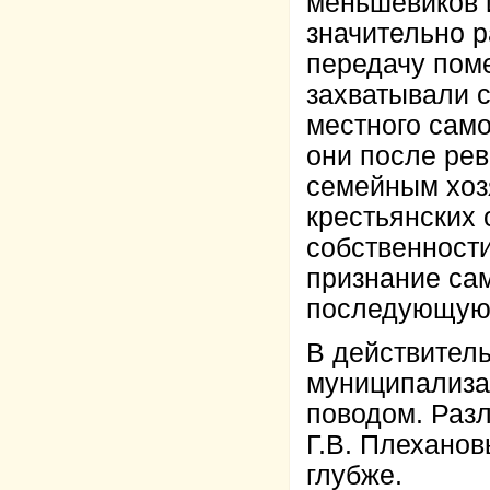
меньшевиков 
значительно 
передачу пом
захватывали 
местного само
они после ре
семейным хоз
крестьянских 
собственности
признание са
последующую 
В действитель
муниципализа
поводом. Раз
Г.В. Плехано
глубже.