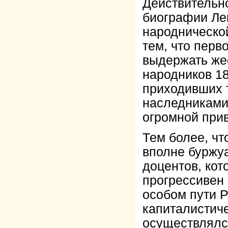
Действительно
биографии Ле
народнической
тем, что пер
выдержать же
народников 18
приходивших 
наследниками 
огромной при
Тем более, ч
вполне буржу
доцентов, кот
прогрессивен 
особом пути Р
капиталистиче
осуществлялся