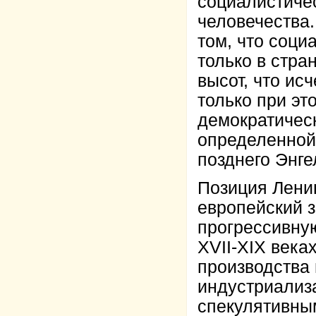
социалистичес
человечества.
том, что соц
только в стра
высот, что ис
только при э
демократическ
определенной
позднего Энге
Позиция Лени
европейский 
прогрессивную
XVII-XIX веках
производства
индустриализ
спекулятивным