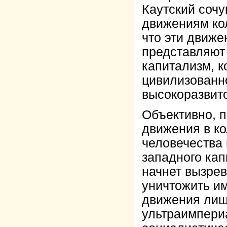
Каутский соч
движениям кол
что эти движе
представляют
капитализм, к
цивилизованн
высокоразвито
Объективно, 
движения в к
человечества 
западного кап
начнет вызрев
уничтожить и
движения лиш
ультраимпериа