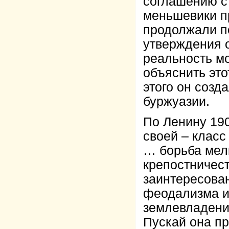
соглашению с
меньшевики пр
продолжали п
утверждения о
реальность м
объяснить это
этого он соз
буржуазии.
По Ленину 190
своей – класс
… борьба мелк
крепостничест
заинтересован
феодализма и
землевладени
Пускай она пр