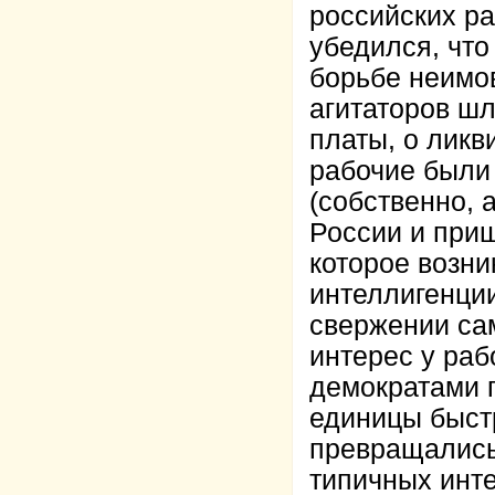
российских ра
убедился, что
борьбе неимов
агитаторов шл
платы, о ликв
рабочие были
(собственно, 
России и приш
которое возни
интеллигенции
свержении са
интерес у раб
демократами г
единицы быстр
превращались
типичных инте