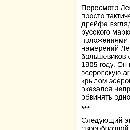
Пересмотр Ле
просто тактич
дрейфа взгляд
русского мар
положениями 
намерений Лен
большевиков с
1905 году. Он
эсеровскую а
крылом эсеров
оказался неп
обвинять одно
***
Следующий эт
своеобразной