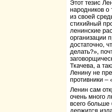
Этот тезис Ле
народников о 
из своей сред
стихийный про
ленинские ра
организации 
достаточно, ч
делать?», поч
заговорщичес
Ткачева, а та
Ленину не пре
противники – 
Ленин сам отк
очень много лю
всего больше 
держится изла