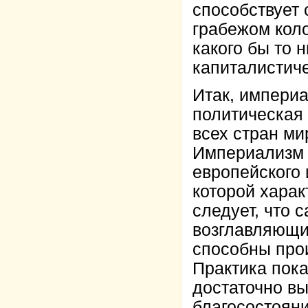
способствует 
грабежом кол
какого бы то 
капиталистиче
Итак, империа
политическая 
всех стран м
Империализм –
европейского 
которой харак
следует, что 
возглавляющие
способны прои
Практика пока
достаточно вы
благосостояни