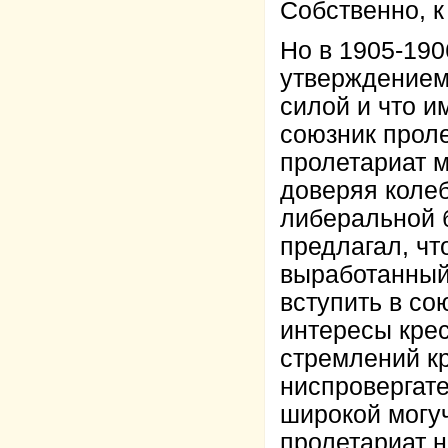
Собственно, к
Но в 1905-190
утверждением
силой и что и
союзник прол
пролетариат м
доверяя коле
либеральной б
предлагал, чт
выработанный
вступить в со
интересы кре
стремлений к
ниспровергате
широкой могу
пролетариат н