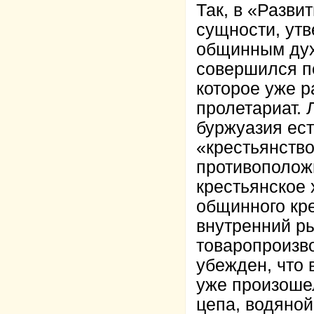
Так, в «Разви
сущности, утв
общинным дух
совершился пе
которое уже р
пролетариат. 
буржуазия ест
«крестьянств
противополож
крестьянское 
общинного кре
внутренний ры
товаропроизв
убежден, что 
уже произошел
цепа, водяной