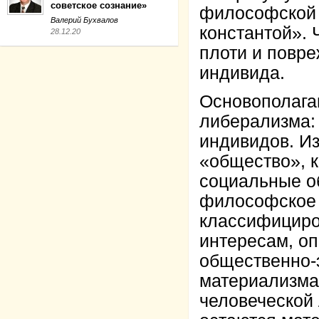
советское сознание»
философской 
Валерий Бухвалов
константой». 
28.12.20
плоти и повре
индивида.
Основополага
либерализма: 
индивидов. Из
«общество», к
социальные об
философск
ое
классифициро
интересам, оп
общественно-
материализма
человеческой 