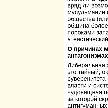
вряд ли возм
мусульманин 
общества (или
община более
пороками зап
атеистически
О причинах м
антагонизмах
Либеральная 
это тайный, 
суверенитета 
власти и сист
чудовищная п
за которой ск
антигуманных