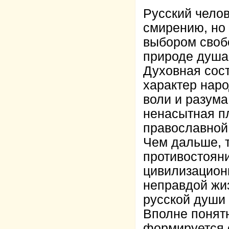
Русский челов
смирению, но 
выбором свобо
природе душа 
Духовная сос
характер наро
воли и разум
ненасытная пл
православной
Чем дальше, 
противостоян
цивилизацион
неправдой жиз
русской души 
Вполне понятн
формируется 