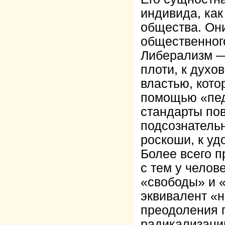
индивида, ка
общества. Они
общественног
Либерализм — 
плоти, к духо
властью, кот
помощью «пед
стандарты по
подсознатель
роскоши, к уд
Более всего п
с тем у чело
«свободы» и «
эквивалент «н
преодоления 
радикализации