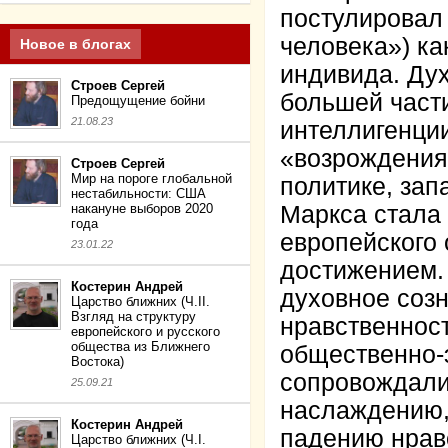
постулировал
человека») ка
Новое в блогах
индивида. Ду
Строев Сергей
большей част
Предощущение бойни
21.08.23
интеллигенци
«возрождения
Строев Сергей
Мир на пороге глобальной
политике, за
нестабильности: США
накануне выборов 2020
Маркса стала
года
европейского 
23.01.22
достижением.
Костерин Андрей
духовное созн
Царство ближних (Ч.II.
Взгляд на структуру
нравственност
европейского и русского
общества из Ближнего
общественно-
Востока)
сопровождали
25.09.21
наслаждению,
Костерин Андрей
падению нраво
Царство ближних (Ч.I.