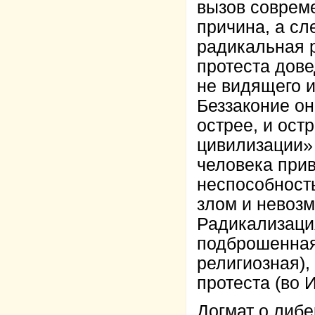
вызов совреме
причина, а сл
радикальная 
протеста дове
не видящего и
Беззаконие он
острее, и ост
цивилизац
ии»
человека при
неспособност
злом и невозм
Радикализация
подброшенная
религиозная),
протеста (во 
Догмат о либе