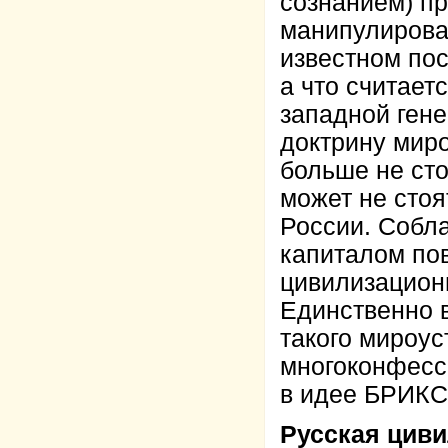
сознанием) пр
манипулирова
известном пос
а что считает
западной ген
доктрину миро
больше не сто
может не стоя
России. Собл
капиталом по
цивилизацион
Единственно 
такого мироу
многоконфесс
в идее БРИКС
Русская циви