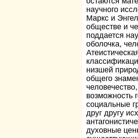
остаются мате
научного исс
Маркс и Энге
обществе и че
поддается на
оболочка, чел
Атеистическая
классификаци
низшей приро
общего знаме
человечество
возможность г
социальные г
друг другу ис
антагонистиче
духовные цен