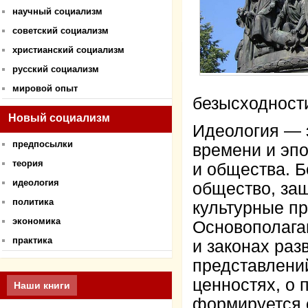
научный социализм
советский социализм
христианский социализм
русский социализм
мировой опыт
безысходности
Новый социализм
Идеология — 
предпосылки
времени и эпо
теория
и общества. 
идеология
общество, за
политика
культурные пр
экономика
Основополага
практика
и законах раз
представлений
ценностях, о 
Наши книги
формируется 