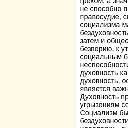
грехом, а зна
не способно п
правосудие, с
социализма м
бездуховность
затем и общес
безверию, к ут
социальным бо
неспособност
духовность ка
духовность, 
является важ
Духовность п
угрызениям со
Социализм бы
бездуховности