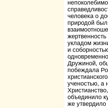
непоколебимой
справедливос
человека о до
природой был
взаимоотноше
жертвенность
укладом жизн
и соборностью
одновременно
Дружиной, об
побеждала Ро
христианского
ученостью, а 
Христианство,
объединило ку
же утвердило 