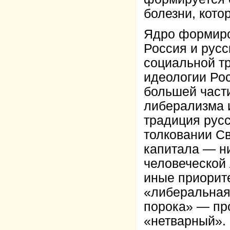
болезни, кото
Ядро формиро
Россия и русс
социальной т
идеологии Рос
большей части
либерализма 
традиция русс
толковании Св
капитала — ни
человеческой 
иные приорит
«либеральная 
порока» — про
«нетварный». 