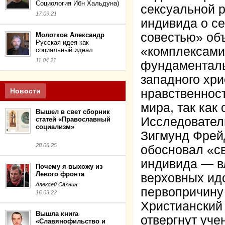
Социология Ибн Хальдуна)
сексуальной 
17.09.21
индивида о се
совестью» об
Молотков Александр
Русская идея как
«комплексами
социальный идеал
11.04.21
фундаменталь
западного хр
Новости
нравственност
мира, так как
Вышел в свет сборник
Исследовател
статей «Православный
социализм»
Зигмунд Фрей
28.06.25
обосновал «с
индивида — в
Почему я выхожу из
Левого фронта
верховных ид
Алексей Сахнин
первопричину 
16.03.22
Христианский 
Вышла книга
отвергнут уч
«Славянофильство и