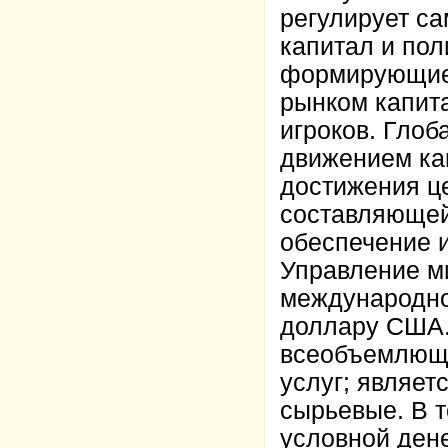
регулирует са
капитал и пол
формирующие 
рынком капит
игроков. Гло
движением кап
достижения ц
составляющей
обеспечение 
Управление ми
международно
доллару США.
всеобъемлющи
услуг; являет
сырьевые. В 
условной ден