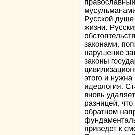
православный 
мусульманами
Русской душе
жизни. Русски
обстоятельст
законами, по
нарушение зак
законы госуда
цивилизацион
этого и нужна
идеология. Ст
вновь удаляет
разницей, что
обратном напр
фундаменталь
приведет к см