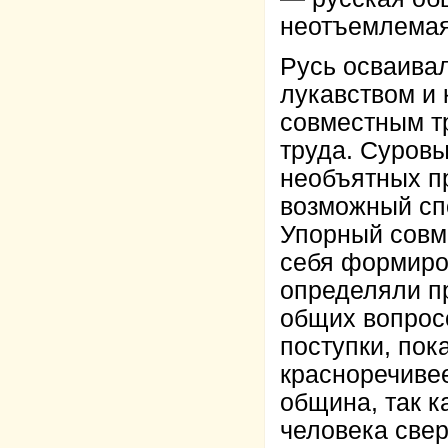
неотъемлемая 
Русь осваивал
лукавством и 
совместным т
труда. Суров
необъятных п
возможный сп
Упорный совм
себя формиро
определяли п
общих вопрос
поступки, по
красноречиве
община, так к
человека свер