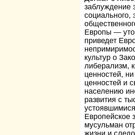
заблуждение 
социального, 
общественног
Европы — утоп
приведет Евро
непримиримос
культур о Зак
либерализм, к
ценностей, н
ценностей и 
населению ин
развития с ты
устоявшимися 
Европейское з
мусульман отр
жизни и следо