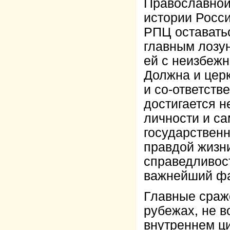
Православной
истории Росси
РПЦ оставатьс
главным лозун
ей с неизбежн
Должна и церк
и со-ответств
достигается н
личности и са
государствен
правдой жизн
справедливос
важнейший фа
Главные сраж
рубежах, не в
внутреннем ц