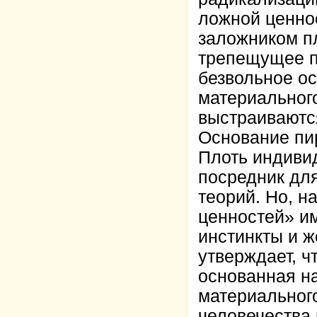
ложной ценно
заложником п
трепещущее п
безвольное ос
материальног
выстраиваютс
Основание пи
Плоть индивид
посредник для
теорий. Но, н
ценностей» и
инстинкты и ж
утверждает, ч
основанная на
материальног
человечества 