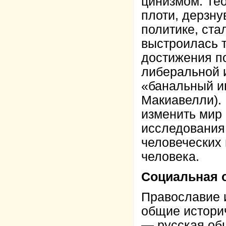
цинизмом. Те
плоти, дерзну
политике, ста
выстроилась 
достижения п
либеральной 
«банальный и
Макиавелли).
изменить мир
исследования
человеческих 
человека.
Социальная о
Православие и
общие историч
— русская общ