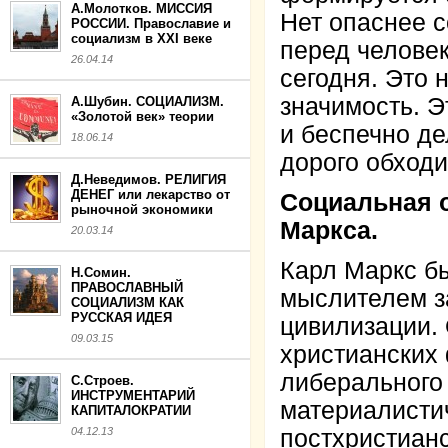
А.Молотков. МИССИЯ
Нет опаснее с
РОССИИ. Православие и
социализм в XXI веке
перед человек
26.04.14
сегодня. Это 
значимость. Э
А.Шубин. СОЦИАЛИЗМ.
«Золотой век» теории
и беспечно де
18.06.14
дорого обходи
Д.Неведимов. РЕЛИГИЯ
ДЕНЕГ или лекарство от
Социальная о
рыночной экономики
Маркса.
20.03.14
Карл Маркс б
Н.Сомин.
ПРАВОСЛАВНЫЙ
мыслителем з
СОЦИАЛИЗМ КАК
РУССКАЯ ИДЕЯ
цивилизации.
09.03.15
христианских
либерального
С.Строев.
ИНСТРУМЕНТАРИЙ
материалисти
КАПИТАЛОКРАТИИ
04.12.13
постхристианс