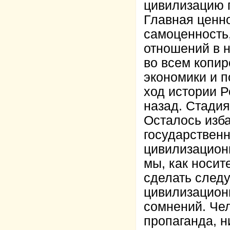
цивилизацию 
Главная ценно
самоценность,
отношений в 
во всем копир
экономики и п
ход истории Р
назад. Стадия
Осталось изба
государствен
цивилизационн
мы, как носит
сделать след
цивилизацион
сомнений. Чел
пропаганда, н