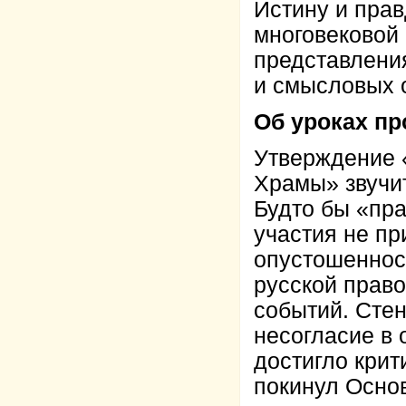
Истину и прав
многовековой
представления
и смысловых 
Об уроках пр
Утверждение 
Храмы» звучит
Будто бы «пра
участия не п
опустошенност
русской прав
событий. Сте
несогласие в
достигло крит
покинул Основ