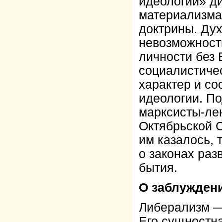
идеологии» ди
материализма,
доктрины. Ду
невозможност
личности без 
социалистиче
характер и со
идеологии. П
марксисты-ле
Октябрьской 
им казалось, 
о законах раз
бытия.
О заблужден
Либерализм —
Его сущностна