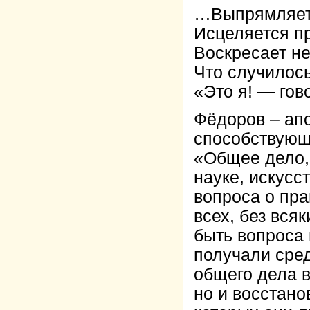
…Выпрямляет
Исцеляется п
Воскресает н
Что случилось
«Это я! — гов
Фёдоров – апо
способствующ
«Общее дело, 
науке, искусс
вопроса о пра
всех, без вся
быть вопроса 
получали сред
общего дела в
но и восстано