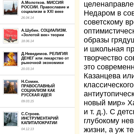
целенаправлен
А.Молотков. МИССИЯ
РОССИИ. Православие и
Недаром в со
социализм в XXI веке
26.04.14
советскому вр
оптимистичес
А.Шубин. СОЦИАЛИЗМ.
«Золотой век» теории
образы гряду
18.06.14
и школьная пр
Д.Неведимов. РЕЛИГИЯ
творчество со
ДЕНЕГ или лекарство от
рыночной экономики
это современн
20.03.14
Казанцева или
Н.Сомин.
классическог
ПРАВОСЛАВНЫЙ
СОЦИАЛИЗМ КАК
антиутопичес
РУССКАЯ ИДЕЯ
новый мир» Ха
09.03.15
и т. д.). С де
С.Строев.
ИНСТРУМЕНТАРИЙ
глубокому не
КАПИТАЛОКРАТИИ
жизни, а уж т
04.12.13