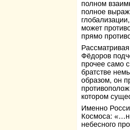
полном взаим
полное выраже
глобализации,
может противо
прямо против
Рассматривая 
Фёдоров подчё
прочее само 
братстве нем
образом, он 
противоположн
котором суще
Именно Росси
Космоса: «…н
небесного про