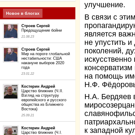
улучшение.
Новое в блогах
В связи с эти
пропагандиру
Строев Сергей
Предощущение бойни
является важн
21.08.23
не упустить и
поколений, ду
Строев Сергей
Мир на пороге глобальной
искусственно 
нестабильности: США
накануне выборов 2020
консерватизм 
года
23.01.22
на помощь им
Н.Ф. Фёдоров
Костерин Андрей
Царство ближних (Ч.II.
Н.А. Бердяев 
Взгляд на структуру
европейского и русского
миросозерцан
общества из Ближнего
Востока)
славянофильст
25.09.21
патриархальн
Костерин Андрей
к западной ку
Царство ближних (Ч.I.