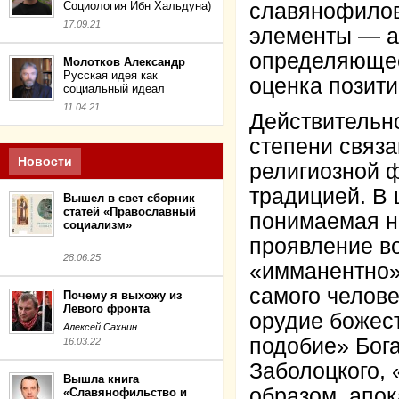
Социология Ибн Хальдуна)
славянофилов
17.09.21
элементы — ак
определяющее
Молотков Александр
Русская идея как
оценка позити
социальный идеал
11.04.21
Действительн
степени связа
Новости
религиозной ф
традицией. В 
Вышел в свет сборник
статей «Православный
понимаемая не
социализм»
проявление во
28.06.25
«имманентно»
самого челове
Почему я выхожу из
Левого фронта
орудие божест
Алексей Сахнин
подобие» Бога
16.03.22
Заболоцкого,
Вышла книга
образом, апок
«Славянофильство и