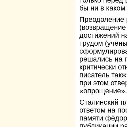
только перед 
бы ни в каком
Преодоление 
(возвращение
достижений на
трудом (учёны
сформулирова
решались на п
критически от
писатель такж
при этом отве
«опрощение».
Сталинский п
ответом на по
памяти фёдор
публикации р