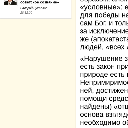
советское сознание»
«условные»: 
Валерий Бухвалов
28.12.20
для победы на
сам Бог, и то
за исключени
же (апокатаст
людей, «всех 
«Нарушение з
есть закон п
природе есть 
Непримиримое
ней, достижен
помощи средст
найдены) «отц
основа взгляд
необходимо о