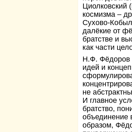
Циолковский (
космизма – д
Сухово-Кобыл
далёкие от ф
братстве и в
как части цело
Н.Ф. Фёдоров 
идей и концеп
сформулировал
концентриров
не абстрактны
И главное усл
братство, по
объединение 
образом, Фёдо