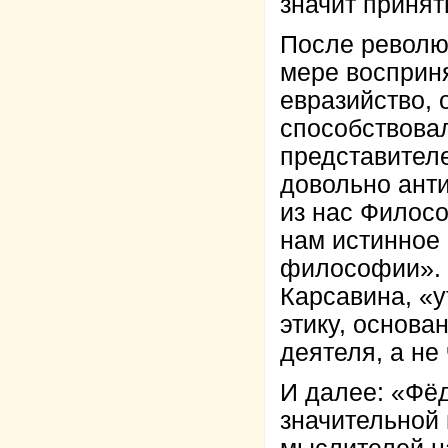
значит принят
После револю
мере восприня
евразийство, 
способствова
представител
довольно анти
из нас Филос
нам истинное
философии». 
Карсавина, «
этику, основа
деятеля, а не
И далее: «Фёд
значительной 