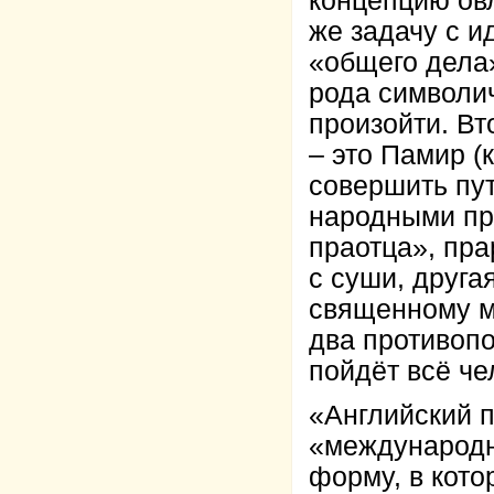
концепцию ов
же задачу с и
«общего дела»
рода символи
произойти. Вт
– это Памир (
совершить пут
народными пр
праотца», пра
с суши, друга
священному ме
два противопо
пойдёт всё че
«Английский п
«международн
форму, в кото