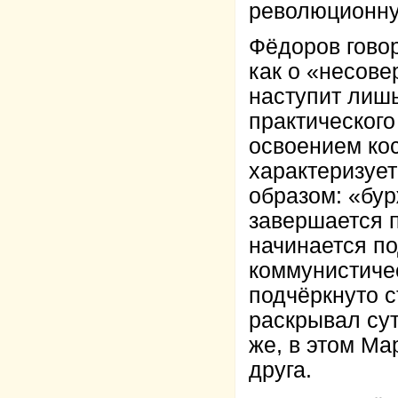
революционну
Фёдоров гово
как о «несов
наступит лиш
практического
освоением кос
характеризуе
образом: «бу
завершается 
начинается по
коммунистиче
подчёркнуто с
раскрывал сут
же, в этом Ма
друга.