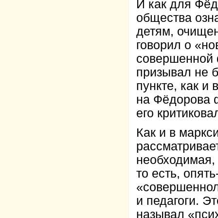
И как для Фё
общества озн
детям, очищен
говорил о «но
совершенной 
призывал не б
пункте, как и
на Фёдорова ф
его критикова
Как и в маркс
рассматривае
необходимая, 
то есть, опят
«совершенноле
и педагоги. Э
называл «псих