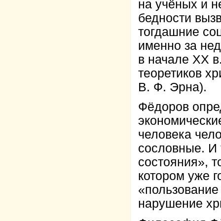
на учёных и н
бедности вызв
тогдашние соц
именно за нед
в начале XX в
теоретиков хр
В. Ф. Эрна).
Фёдоров опред
экономически
человека чело
сословные. И 
состояния», т
котором уже г
«пользование 
нарушение хр