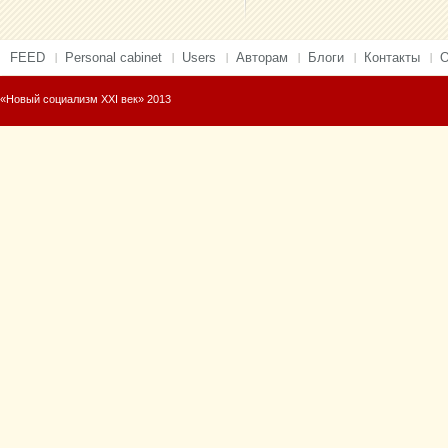
FEED
Personal cabinet
Users
Авторам
Блоги
Контакты
О
«Новый социализм XXI век» 2013