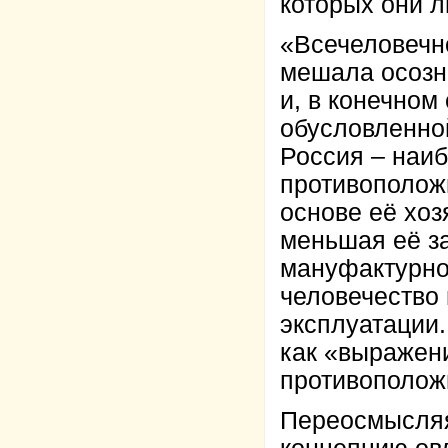
которых они 
«Всечеловечн
мешала осозн
и, в конечном
обусловленно
Россия – наиб
противоположн
основе её хоз
меньшая её за
мануфактурной
человечество 
эксплуатации
как «выражен
противополож
Переосмысля