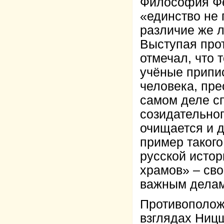
Философия Фё
«единство не 
различие же л
Выступая прот
отмечал, что 
учёные припи
человека, пре
самом деле с
созидательног
очищается и д
пример таког
русской исто
храмов» – сво
важным делам
Противополож
взглядах Ниц