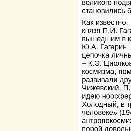
великого подв
становились 
Как известно
князя П.И. Га
вышедшим в к
Ю.А. Гагарин,
цепочка личны
– К.Э. Циолко
космизма, пом
развивали др
Чижевский, П.
идею ноосферы
Холодный, в т
человеке» (1
антропокосмиз
порой довольн