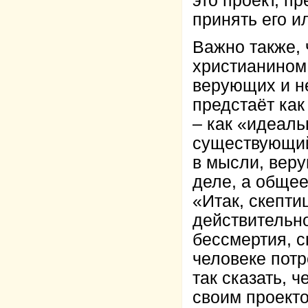
это проект, п
принять его и
Важно также,
христианином
верующих и н
предстаёт ка
– как «идеаль
существующий 
в мысли, вер
деле, а общее
«Итак, скепти
действительн
бессмертия, с
человеке потр
так сказать, 
своим проект