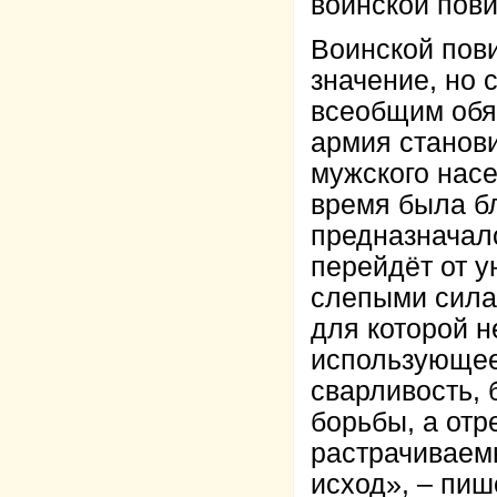
воинской пови
Воинской пов
значение, но 
всеобщим обя
армия станови
мужского насе
время была бл
предназначало
перейдёт от у
слепыми силам
для которой 
использующее
сварливость, 
борьбы, а отр
растрачиваемы
исход», – пиш