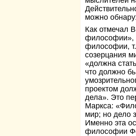
мыслителей н
Действительн
можно обнару
Как отмечал В
философии», 
философии, т.
созерцания м
«должна стать 
что должно бы
умозрительно
проектом дол
дела». Это п
Маркса: «Фил
мир; но дело 
Именно эта о
философии Фё