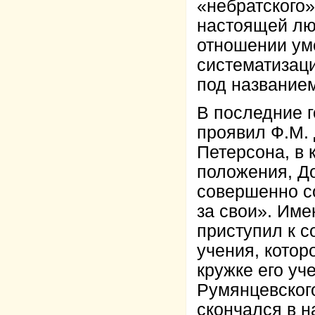
«небратского»
настоящей люб
отношении уме
систематизаци
под название
В последние г
проявил Ф.М. 
Петерсона, в
положения, До
совершенно со
за свои». Име
приступил к с
учения, котор
кружке его уч
Румянцевског
скончался в н