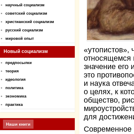
научный социализм
советский социализм
христианский социализм
русский социализм
мировой опыт
«утопистов», 
Новый социализм
относящемся 
предпосылки
значение его 
теория
это противопо
идеология
и наука отвеч
политика
о целях, к ко
экономика
общество, ри
практика
мироустройств
для достижени
Наши книги
Современное 