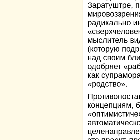
Заратуштре, 
мировоззрения
радикально и
«сверхчеловек
мыслитель вид
(которую подр
над своим бл
одобряет «раб
как супрамора
«родство».
Противопоста
концепциям, б
«оптимистичес
автоматическо
целенаправле