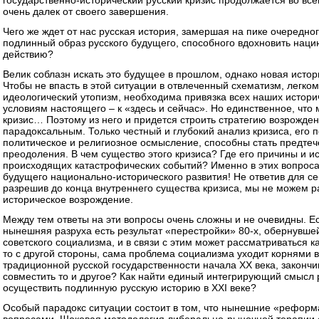
государственно-исторический русский кризис продолжается во все
очень далек от своего завершения.
Чего же ждет от нас русская история, замершая на пике очередно
подлинный образ русского будущего, способного вдохновить наци
действию?
Велик соблазн искать это будущее в прошлом, однако новая истор
Чтобы не впасть в этой ситуации в отвлеченный схематизм, легк
идеологический утопизм, необходима привязка всех наших истори
условиям настоящего – к «здесь и сейчас». Но единственное, чт
кризис… Поэтому из него и придется строить стратегию возрождени
парадоксальным. Только честный и глубокий анализ кризиса, его 
политическое и религиозное осмысление, способны стать предтеч
преодоления. В чем существо этого кризиса? Где его причины и и
происходящих катастрофических событий? Именно в этих вопроса
будущего национально-исторического развития! Не ответив для себ
разрешив до конца внутреннего существа кризиса, мы не можем р
историческое возрождение.
Между тем ответы на эти вопросы очень сложны и не очевидны. Е
нынешняя разруха есть результат «перестройки» 80-х, обернувше
советского социализма, и в связи с этим может рассматриваться к
то с другой стороны, сама проблема социализма уходит корнями 
традиционной русской государственности начала XX века, законч
совместить то и другое? Как найти единый интегрирующий смысл р
осуществить подлинную русскую историю в XXI веке?
Особый парадокс ситуации состоит в том, что нынешние «рефор