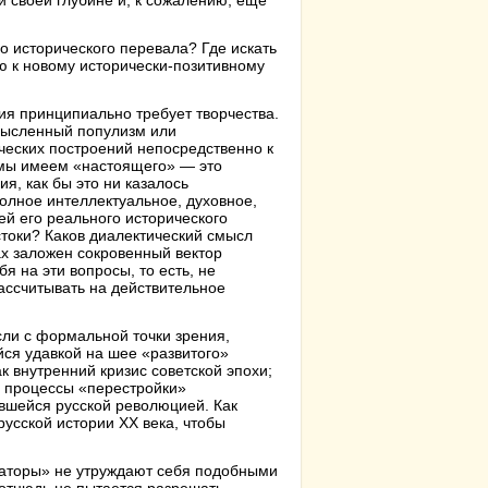
й своей глубине и, к сожалению, еще
го исторического перевала? Где искать
ю к новому исторически-позитивному
ия принципиально требует творчества.
омысленный популизм или
ческих построений непосредственно к
о мы имеем «настоящего» — это
я, как бы это ни казалось
полное интеллектуальное, духовное,
ей его реального исторического
стоки? Каков диалектический смысл
х заложен сокровенный вектор
я на эти вопросы, то есть, не
ассчитывать на действительное
сли с формальной точки зрения,
йся удавкой на шее «развитого»
ак внутренний кризис советской эпохи;
в процессы «перестройки»
ившейся русской революцией. Как
усской истории XX века, чтобы
маторы» не утруждают себя подобными