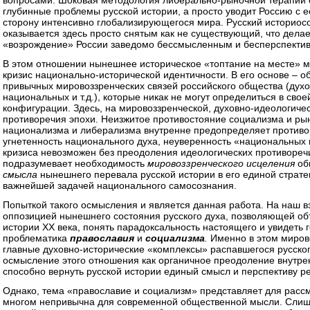
вопросами. Шоковая методология либерально-рыночной терапии 
глубинные проблемы русской истории, а просто уводит Россию с е
сторону интенсивно глобализирующегося мира. Русский историос
оказывается здесь просто снятым как не существующий, что дел
«возрождение» России заведомо бессмысленным и бесперспекти
В этом отношении нынешнее историческое «топтание на месте» м
кризис национально-исторической идентичности. В его основе – 
привычных мировоззренческих связей российского общества (духо
национальных и т.д.), которые никак не могут определиться в сво
конфигурации. Здесь, на мировоззренческой, духовно-идеологиче
противоречия эпохи. Неизжитое противостояние социализма и ры
национализма и либерализма внутренне предопределяет противо
угнетенность национального духа, неуверенность «национальных 
кризиса невозможен без преодоления идеологических противореч
подразумевает необходимость
мировоззренческого
исцеления
об
смысла
нынешнего перевала русской истории в его единой страте
важнейшей задачей национального самосознания.
Попыткой такого осмысления и является данная работа. На наш в
оппозицией нынешнего состояния русского духа, позволяющей объ
истории XX века, понять парадоксальность настоящего и увидеть 
проблематика
православия
и
социализма
.
Именно в этом миров
главные духовно-исторические «комплексы» распавшегося русско
осмысление этого отношения как органичное преодоление внутре
способно вернуть русской истории единый смысл и перспективу р
Однако, тема «православие и социализм» представляет для расс
многом непривычна для современной общественной мысли. Слиш