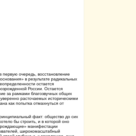
 в первую очередь, восстановление
основания» в результате радикальных
неопределенности остается
возрожденной России. Остается
ние за рамками благозвучных общих
, уверенно расточаемых историческими
ана как попытка отмахнуться от
ринципиальный факт: общество до сих
отело бы строить, и в которой оно
«возрождающие» манифестации
бывателей, широкомасштабный