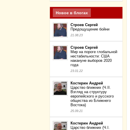
Новое в блогах
Строев Сергей
Предощущение бойни
21.08.23
Строев Сергей
Мир на пороге глобальной
нестабильности: США
накануне выборов 2020
года
23.01.22
Костерин Андрей
Царство ближних (Ч.II.
Взгляд на структуру
европейского и русского
общества из Ближнего
Востока)
25.09.21
Костерин Андрей
Царство ближних (Ч.I.