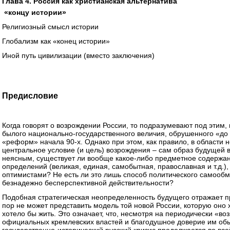
Глава 4. Россия как христианская альтернатива
«концу истории»
Религиозный смысл истории
Глобализм как «конец истории»
Иной путь цивилизации (вместо заключения)
Предисловие
Когда говорят о возрождении России, то подразумевают под этим,
былого национально-государственного величия, обрушенного «до 
«реформ» начала 90-х. Однако при этом, как правило, в области 
центральное условие (и цель) возрождения – сам образ будущей 
неясным, существует ли вообще какое-либо предметное содержа
определений (великая, единая, самобытная, православная и т.д.)
оптимистами? Не есть ли это лишь способ политического самообм
безнадежно бесперспективной действительности?
Подобная стратегическая неопределенность будущего отражает п
пор не может представить модель той новой России, которую оно х
хотело бы жить. Это означает, что, несмотря на периодически 
официальных кремлевских властей и благодушное доверие им о