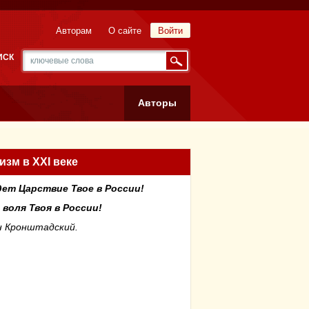
Авторам
О сайте
Войти
ИСК
Авторы
зм в XXI веке
дет Царствие Твое в России!
 воля Твоя в России!
н Кронштадский.