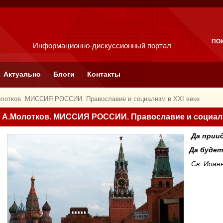
ПО
Информационно-дискуссионный портал
Актуально
Блоги
Контакты
лотков. МИССИЯ РОССИИ. Православие и социализм в XXI веке
А.Молотков. МИССИЯ РОССИИ. Православие и социали
Да прии
Да будет
Св. Иоан