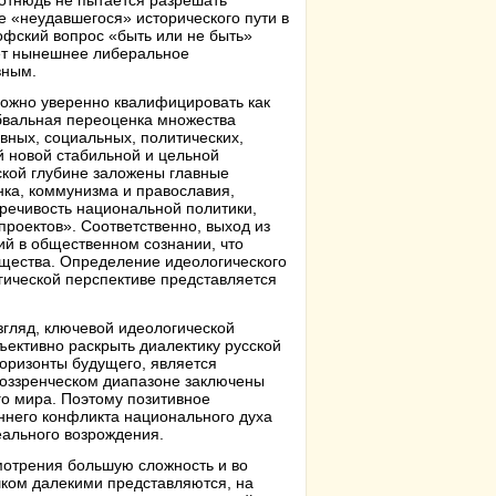
отнюдь не пытается разрешать
е «неудавшегося» исторического пути в
офский вопрос «быть или не быть»
ает нынешнее либеральное
вным.
ожно уверенно квалифицировать как
обвальная переоценка множества
вных, социальных, политических,
ей новой стабильной и цельной
ской глубине заложены главные
нка, коммунизма и православия,
речивость национальной политики,
проектов». Соответственно, выход из
ий в общественном сознании, что
щества. Определение идеологического
гической перспективе представляется
згляд, ключевой идеологической
ективно раскрыть диалектику русской
горизонты будущего, является
оззренческом диапазоне заключены
го мира. Поэтому позитивное
ннего конфликта национального духа
еального возрождения.
мотрения большую сложность и во
ком далекими представляются, на