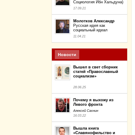
Социология Ибн Хальдуна)
17.09.21
Молотков Александр
Русская идея как
социальный идеал
11.04.21
Новости
Вышел в свет сборник
статей «Православный
социализм»
28.06.25
Почему я выхожу из
Левого фронта
Алексей Сахнин
16.03.22
Вышла книга
«Славянофильство и