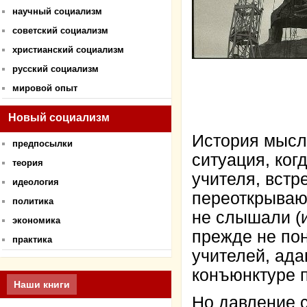
научный социализм
советский социализм
христианский социализм
русский социализм
мировой опыт
Новый социализм
История мысл
предпосылки
ситуация, ког
теория
учителя, встр
идеология
переоткрываю
политика
не слышали (и
экономика
прежде не по
практика
учителей, ада
конъюнктуре 
Наши книги
Но давление с