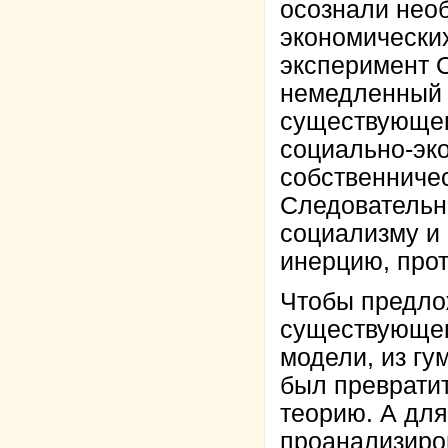
осознали нео
экономически
эксперимент О
немедленный 
существующег
социально-эк
собственниче
Следовательн
социализму и 
инерцию, про
Чтобы предло
существующег
модели, из г
был преврати
теорию. А для
проанализиров