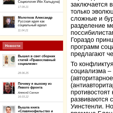
Социология Ибн Хальдуна)
заключается в
17.09.21
только эволю
сложные и бур
Молотков Александр
Русская идея как
разделение м
социальный идеал
11.04.21
поссибилиста
Гораздо прин
программ соци
Новости
предлагают че
Вышел в свет сборник
статей «Православный
То конфликту
социализм»
социализма –
28.06.25
(авторитарное
Почему я выхожу из
(антиавторита
Левого фронта
противостоят 
Алексей Сахнин
16.03.22
развиваются с
Уинстенли. Но
Вышла книга
«Славянофильство и