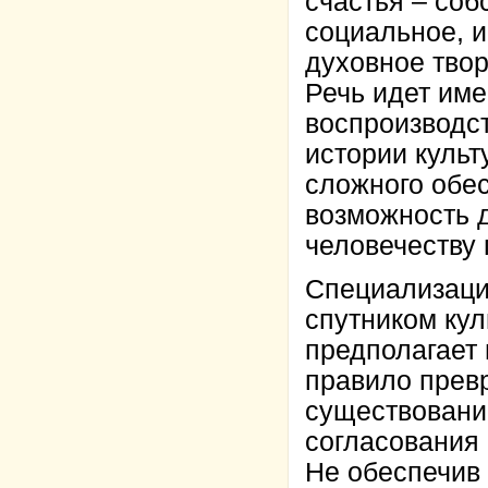
счастья – соб
социальное, 
духовное твор
Речь идет име
воспроизводст
истории культ
сложного обе
возможность д
человечеству 
Специализаци
спутником кул
предполагает
правило превр
существовани
согласования
Не обеспечив 