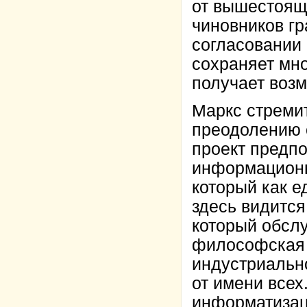
от вышестоящи
чиновников гр
согласовании
сохраняет мно
получает возм
Маркс стремит
преодолению 
проект предпо
информационн
который как е
здесь видитс
который обслу
философская 
индустриальн
от имени всех
информатизац