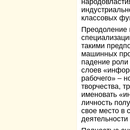
народовласти
индустриально
классовых фу
Преодоление 
специализации
такими предп
машинных про
падение роли 
слоев «инфор
рабочего» – н
творчества, т
именовать «и
личность пол
свое место в 
деятельности