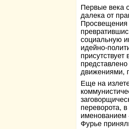
Первые века 
далека от пра
Просвещения 
превратившись
социальную ин
идейно-полит
присутствует 
представлено 
движениями, п
Еще на излет
коммунистиче
заговорщическ
переворота, в
именованием «
Фурье приняли