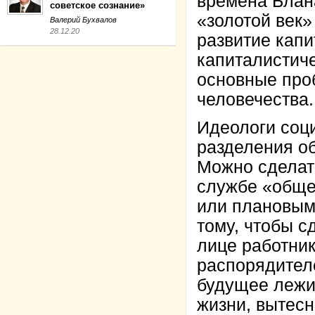
времена Блана
советское сознание»
«золотой век»
Валерий Бухвалов
28.12.20
развитие капи
капиталистиче
основные про
человечества.
Идеологи соц
разделения об
Можно сделат
службе «обще
или плановым 
тому, чтобы с
лице работник
распорядителе
будущее лежи
жизни, вытес