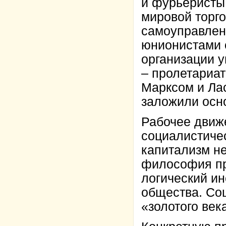
и фурьеристы
мировой торго
самоуправлени
юнионистами 
организации у
– пролетариат
Марксом и Ла
заложили осно
Рабочее движ
социалистиче
капитализм н
философия п
логический и
общества. Со
«золотого век