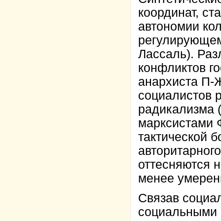
координат, ст
автономии ко
регулирующем 
Лассаль). Раз
конфликтов го
анархиста П-Ж
социалистов р
радикализма (
марксистами Ф
тактической 
авторитарного
оттесняются 
менее умерен
Связав социа
социальными 