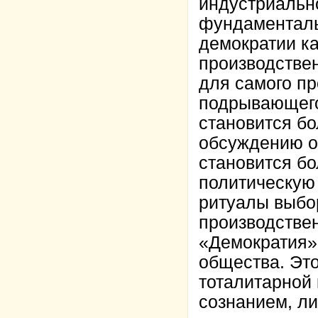
индустриальн
фундаменталь
демократии ка
производстве
для самого пр
подрывающего
становится бо
обсуждению о
становится бо
политическую 
ритуалы выбор
производствен
«Демократия»
общества. Эт
тоталитарной 
сознанием, л