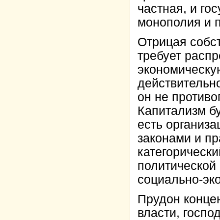
частная, и го
монополия и 
Отрицая собст
требует распр
экономическую
действительно
он не противо
Капитализм бу
есть организа
законами и п
категорически
политической 
социально-эко
Прудон конце
власти, госпо