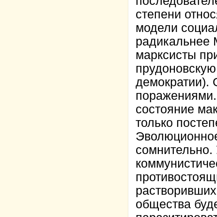
последователе
степени относ
модели социал
радикальнее М
марксисты пр
прудоновскую 
демократии). 
поражениями.
состояние ма
только постеп
Эволюционное
сомнительно.
коммунистичес
противостоящ
растворивших
общества буде