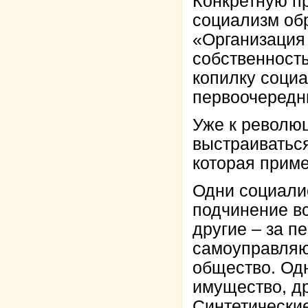
Конкретную п
социализм об
«Организация 
собственность
копилку соци
первоочередн
Уже к революц
выстраиваться
которая приме
Одни социали
подчинение вс
другие – за п
самоуправляю
общество. Од
имущество, д
Синтетические