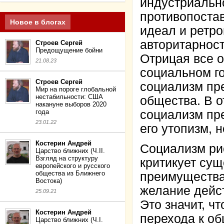
индустриально
противопостав
Новое в блогах
идеал и ретро
авторитарност
Строев Сергей
Предощущение бойни
Отрицая все 
21.08.23
социальном го
Строев Сергей
социализм пре
Мир на пороге глобальной
нестабильности: США
общества. В 
накануне выборов 2020
года
социализм пре
23.01.22
его утопизм, н
Костерин Андрей
Социализм ри
Царство ближних (Ч.II.
Взгляд на структуру
критикует су
европейского и русского
общества из Ближнего
преимущества 
Востока)
желание дейс
25.09.21
Это значит, ч
Костерин Андрей
перехода к об
Царство ближних (Ч.I.