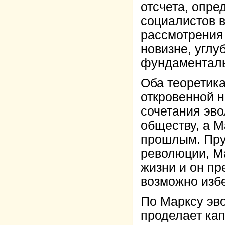
отсчета, опре
социалистов в
рассмотрения
новизне, угл
фундаментал
Оба теоретик
откровенной 
сочетания эв
обществу, а М
прошлым. Пруд
революции, Ма
жизни и он п
возможно избе
По Марксу эв
проделает ка