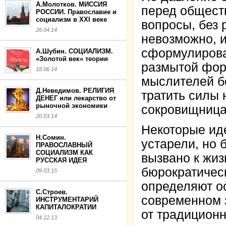
А.Молотков. МИССИЯ
перед общест
РОССИИ. Православие и
социализм в XXI веке
вопросы, без
26.04.14
невозможно, 
сформулироват
А.Шубин. СОЦИАЛИЗМ.
«Золотой век» теории
размытой фор
18.06.14
мыслителей бо
Д.Неведимов. РЕЛИГИЯ
тратить силы 
ДЕНЕГ или лекарство от
рыночной экономики
сокровищница
20.03.14
Некоторые ид
Н.Сомин.
устарели, но 
ПРАВОСЛАВНЫЙ
СОЦИАЛИЗМ КАК
вызвано к жиз
РУССКАЯ ИДЕЯ
бюрократическ
09.03.15
определяют о
С.Строев.
современном 
ИНСТРУМЕНТАРИЙ
КАПИТАЛОКРАТИИ
от традиционн
04.12.13