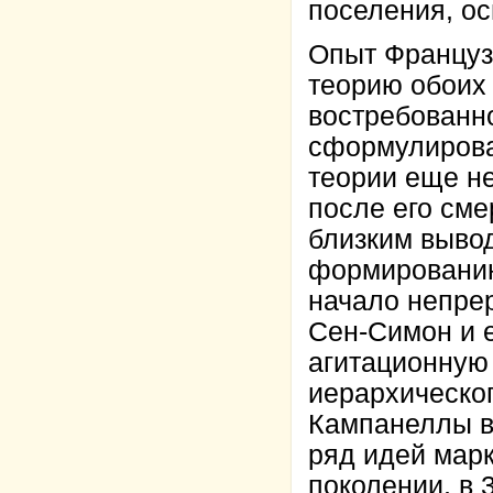
поселения, о
Опыт Француз
теорию обоих
востребованно
сформулирова
теории еще не
после его сме
близким вывод
формированию
начало непрер
Сен-Симон и 
агитационную
иерархическо
Кампанеллы в
ряд идей марк
поколении, в 