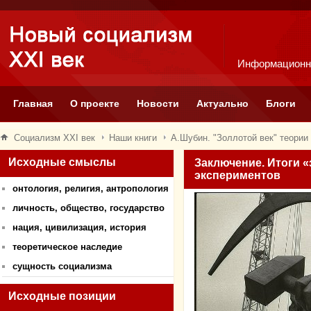
Информационн
Главная
О проекте
Новости
Актуально
Блоги
Социализм XXI век
Наши книги
А.Шубин. "Золлотой век" теории
Исходные смыслы
Заключение. Итоги «
экспериментов
онтология, религия, антропология
личность, общество, государство
нация, цивилизация, история
теоретическое наследие
сущность социализма
Исходные позиции