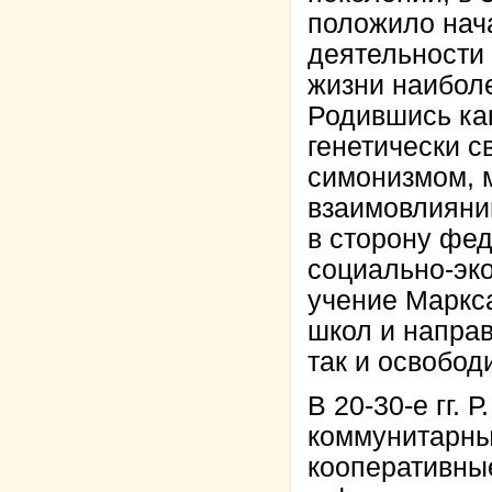
положило нач
деятельности 
жизни наибол
Родившись как
генетически с
симонизмом, м
взаимовлияни
в сторону фед
социально-эк
учение Маркс
школ и направ
так и освобо
В 20-30-е гг. 
коммунитарны
кооперативны