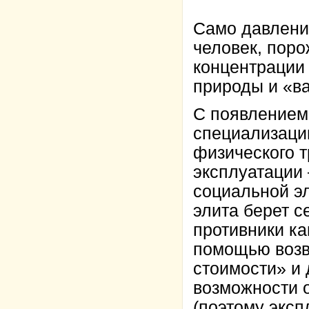
Само давление
человек, пор
концентрации
природы и «в
С появлением
специализации
физического т
эксплуатации 
социальной эл
элита берет с
противники к
помощью возв
стоимости» и 
возможности 
(поэтому эксп