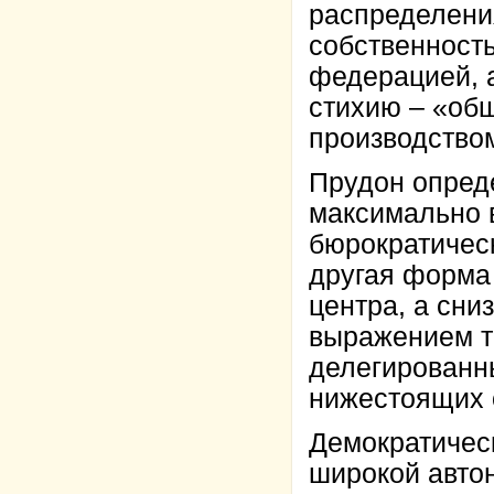
распределения
собственность
федерацией, 
стихию – «об
производством
Прудон опреде
максимально 
бюрократическ
другая форма 
центра, а сни
выражением т
делегированн
нижестоящих 
Демократичес
широкой авто