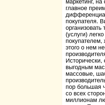
маркетинг, на
главное преи
дифференциац
покупателя. 
организовать 
(услуги) легк
покупателем, 
этого о нем н
производителя
Исторически,
выгодным мас
массовые, ша
производитель
пор большая ч
со всех сторо
миллионам лю