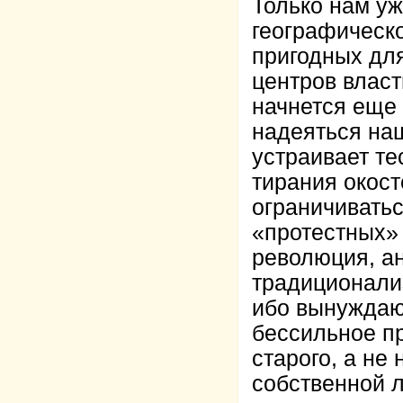
Только нам уж
географическо
пригодных дл
центров власт
начнется еще 
надеяться наш
устраивает те
тирания окос
ограничивать
«протестных»
революция, ан
традиционализ
ибо вынуждаю
бессильное пр
старого, а не 
собственной 