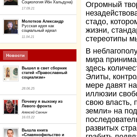
Социология Ибн Хальдуна)
Огромный тво
17.09.21
незадействов
стадо, котор
Молотков Александр
Русская идея как
жизни, станд
социальный идеал
стереотипы м
11.04.21
В неблагополу
Новости
мира принима
здесь количе
Вышел в свет сборник
статей «Православный
Элиты, контро
социализм»
мере давят н
28.06.25
иллюзии своб
свою власть, 
Почему я выхожу из
Левого фронта
земли» на по
Алексей Сахнин
16.03.22
последователь
развитых стра
Вышла книга
«Славянофильство и
грабить подвл