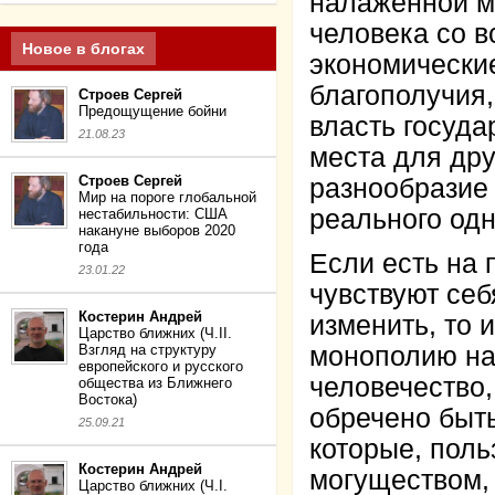
налаженной м
человека со в
Новое в блогах
экономически
благополучия
Строев Сергей
Предощущение бойни
власть госуда
21.08.23
места для др
Строев Сергей
разнообразие
Мир на пороге глобальной
реального одн
нестабильности: США
накануне выборов 2020
года
Если есть на 
23.01.22
чувствуют себ
Костерин Андрей
изменить, то 
Царство ближних (Ч.II.
Взгляд на структуру
монополию на
европейского и русского
человечество
общества из Ближнего
Востока)
обречено быть
25.09.21
которые, поль
Костерин Андрей
могуществом, 
Царство ближних (Ч.I.