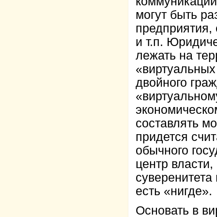
коммуникации
могут быть ра
предприятия,
и т.п. Юридич
лежать на тер
«виртуальных
двойного граж
«виртуальному
экономическо
составлять мо
придется счи
обычного госу
центр власти,
суверенитета 
есть «нигде».
Основать в в