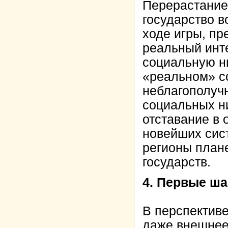
Перерастание
государство 
ходе игры, пр
реальный инте
социальную ни
«реальном» со
неблагополучн
социальных н
отставание в 
новейших сис
регионы план
государств.
4. Первые ша
В перспективе
даже внешнее