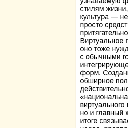
узнаваемую ф
стилям жизни
культура — не
просто средст
притягательно
Виртуальное 
оно тоже нужд
с обычными го
интегрирующе
форм. Создан
обширное поле
действительн
«национальная
виртуального 
но и главный 
итоге связыва