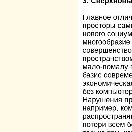
3. Сверхновы
Главное отли
просторы сами
нового социум
многообразие
совершенство
пространством
мало-помалу 
базис соврем
экономическа
без компьютер
Нарушения пр
например, ко
распространя
потери всем б