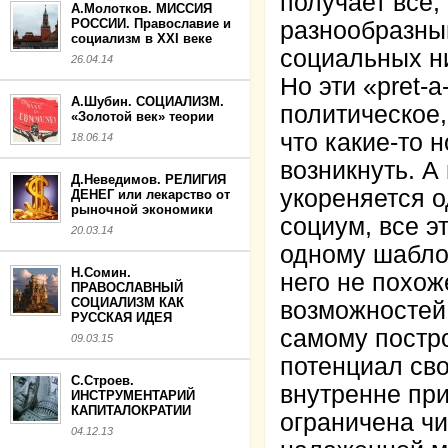
получает все,
А.Молотков. МИССИЯ
РОССИИ. Православие и
разнообразны
социализм в XXI веке
социальных ни
26.04.14
Но эти «pret-
А.Шубин. СОЦИАЛИЗМ.
политическое,
«Золотой век» теории
что какие-то 
18.06.14
возникнуть. А
Д.Неведимов. РЕЛИГИЯ
укореняется о
ДЕНЕГ или лекарство от
рыночной экономики
социум, все э
20.03.14
одному шаблон
Н.Сомин.
него не похож
ПРАВОСЛАВНЫЙ
СОЦИАЛИЗМ КАК
возможностей
РУССКАЯ ИДЕЯ
самому постро
09.03.15
потенциал сво
С.Строев.
внутренне пр
ИНСТРУМЕНТАРИЙ
КАПИТАЛОКРАТИИ
ограничена ч
04.12.13