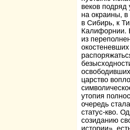
веков подряд 
на окраины, в
в Сибирь, к Т
Калифорнии. 
из переполнен
окостеневших 
распоряжатьс
безысходност
освободивших
царство вопло
символическое
утопия полно
очередь стала
статус-кво. О
созиданию сво
истории», есть