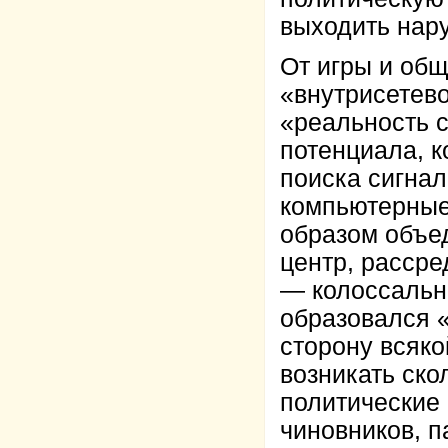
выходить нару
От игры и общ
«внутрисетево
«реальность 
потенциала, к
поиска сигнал
компьютерные
образом объе
центр, рассре
— колоссальн
образовался «
сторону всяко
возникать ск
политические
чиновников, п