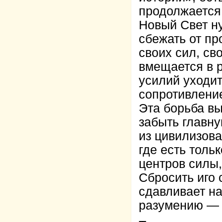
продолжается
Новый Свет ну
сбежать от пр
своих сил, св
вмещается в р
усилий уходит
сопротивление
Эта борьба вы
забыть главну
из цивилизова
где есть толь
центров силы,
Сбросить иго
сдавливает на
разумению — 