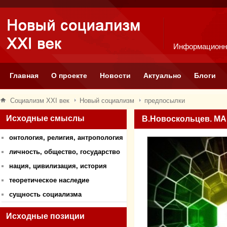
Информационн
Главная
О проекте
Новости
Актуально
Блоги
Социализм XXI век
Новый социализм
предпосылки
Исходные смыслы
В.Новоскольцев. 
онтология, религия, антропология
личность, общество, государство
нация, цивилизация, история
теоретическое наследие
сущность социализма
Исходные позиции