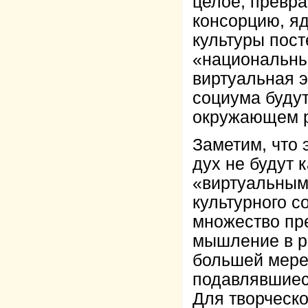
целое, превр
консорцию, яд
культуры пос
«национальный
виртуальная э
социума буду
окружающем р
Заметим, что 
дух не будут 
«виртуальным
культурного с
множество пре
мышление в р
большей мере
подавлявшиес
Для творческо