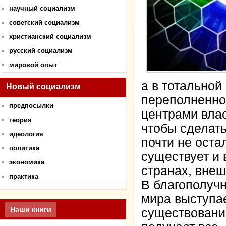
научный социализм
советский социализм
христианский социализм
русский социализм
мировой опыт
а в тотальной
Новый социализм
переполненно
предпосылки
центрами влас
теория
чтобы сделать
идеология
почти не ост
политика
существует и 
экономика
странах, вне
практика
В благополучн
мира выступае
Наши книги
существовани