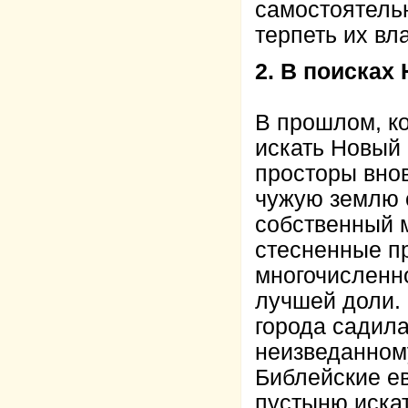
самостоятельн
терпеть их вла
2. В поисках
В прошлом, ко
искать Новый 
просторы вно
чужую землю 
собственный м
стесненные п
многочисленно
лучшей доли.
города садила
неизведанному
Библейские ев
пустыню иска