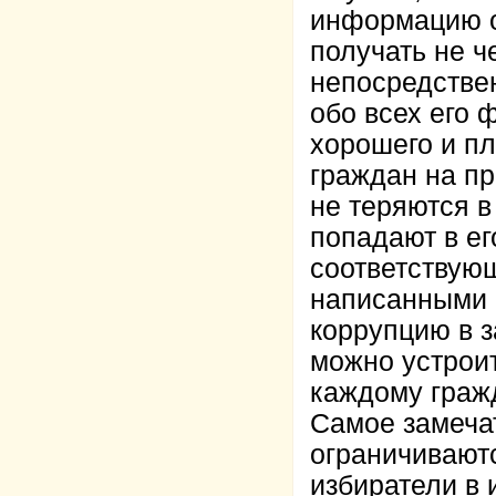
информацию о
получать не ч
непосредствен
обо всех его 
хорошего и пл
граждан на пр
не теряются в
попадают в ег
соответствую
написанными п
коррупцию в 
можно устроит
каждому граж
Самое замечат
ограничиваютс
избиратели в 