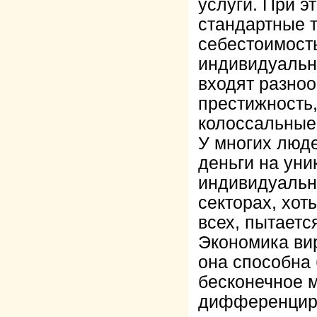
услуги. При э
стандартные т
себестоимост
индивидуально
входят разноо
престижность,
колоссальные 
У многих люде
деньги на уни
индивидуальн
секторах, хот
всех, пытаетс
Экономика вир
она способна 
бесконечное м
дифференциро