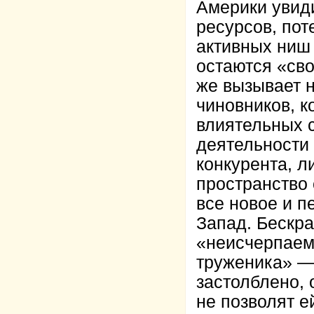
Америки увид
ресурсов, по
активных ниш 
остаются «сво
же вызывает 
чиновников, к
влиятельных с
деятельности
конкурента, л
пространство 
все новое и п
Запад. Бескр
«неисчерпаем
труженика» —
застолблено, 
не позволят е