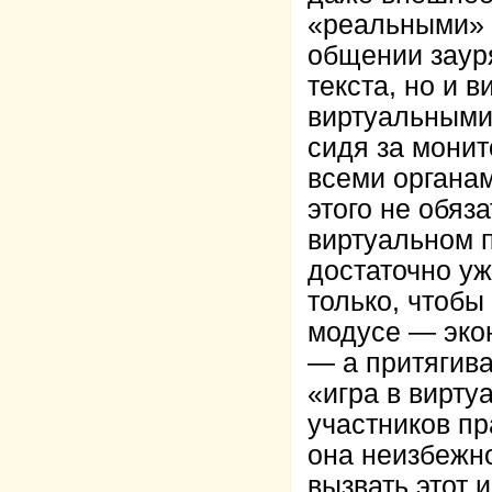
«реальными» 
общении зауря
текста, но и 
виртуальными
сидя за монит
всеми органам
этого не обяза
виртуальном 
достаточно уж
только, чтобы
модусе — эко
— а притягива
«игра в вирту
участников пр
она неизбежн
вызвать этот 