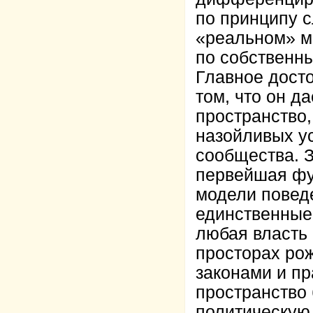
по принципу 
«реальном» ми
по собственн
Главное досто
том, что он д
пространство,
назойливых у
сообщества. З
первейшая фу
модели повед
единственные
любая власть
просторах ро
законами и пр
пространство 
политическую 