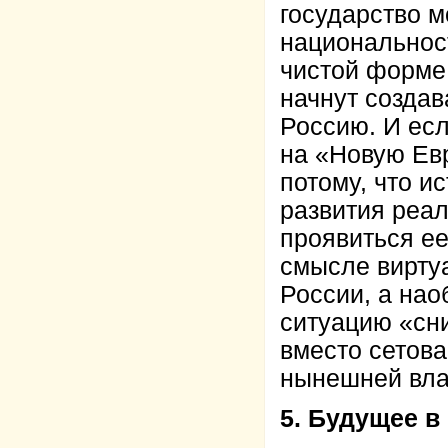
государство м
национальност
чистой форме.
начнут создав
Россию. И ес
на «Новую Ев
потому, что и
развития реа
проявиться е
смысле вирту
России, а нао
ситуацию «сни
вместо сетов
нынешней вла
5. Будущее в