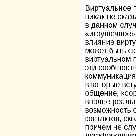
Виртуальное г
никак не сказ
в данном слу
«игрушечное».
влияние вирт
может быть ск
виртуальном п
эти сообщест
коммуникация
в которые вст
общение, коо
вполне реаль
возможность 
контактов, ск
причем не слу
дифференциро