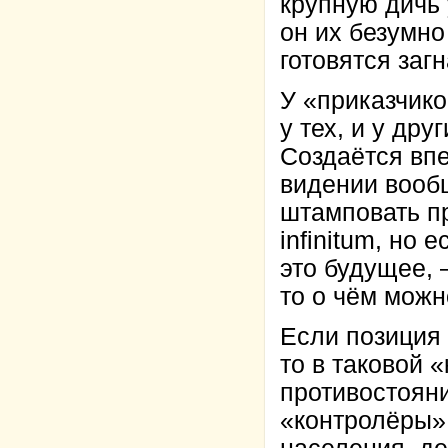
крупную дичь 
он их безумно
готовятся загн
У «приказчико
у тех, и у дру
Создаётся впе
видении вообщ
штамповать пр
infinitum, но 
это будущее, –
то о чём можн
Если позиция 
то в таковой 
противостояни
«контролёры» 