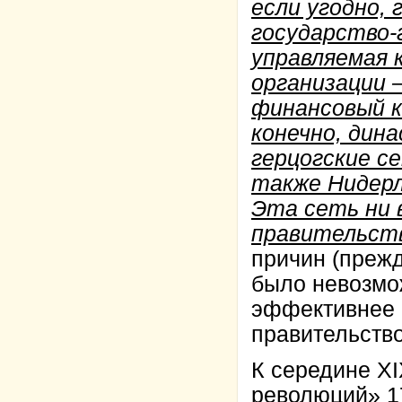
если угодно,
государство-
управляемая 
организации 
финансовый к
конечно, дин
герцогские се
также Нидерл
Эта сеть ни 
правительст
причин (прежд
было невозмож
эффективнее 
правительств
К середине XI
революций» 17