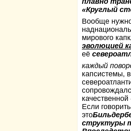
плавно тран
«Круглый сто
Вообще нужно
наднациональ
мирового кап
эволюцией 
её
североатл
каждый пово
капсистемы, 
североатлант
сопровождал
качественной
Если говорить
это
Бильдербе
структуры тип