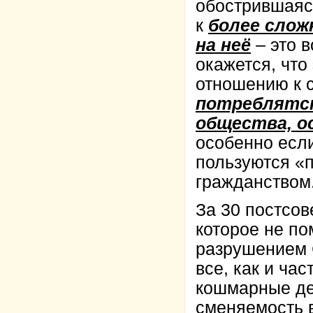
обострившаяс
к
более слож
на неё
– это 
окажется, что
отношению к 
потреблятст
общества, о
особенно если
пользуются «п
гражданством.
За 30 постсов
которое не по
разрушением С
все, как и ча
кошмарные де
сменяемость в