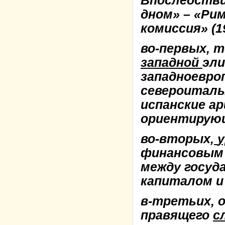
Впоследстви
дном» – «Рим
комиссия» (1
во-первых, 
западной
эли
западноевро
североиталь
испанские а
ориентирующ
во-вторых,
финансовым 
между госуд
капиталом и
в-третьих, 
правящего
с