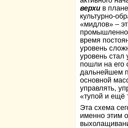
активного на
верхи
в плане
культурно-об
«мидлов» – эт
промышленно-
время постоя
уровень сложн
уровень стал 
пошли на его
дальнейшем п
основной мас
управлять, у
«тупой и ещё 
Эта схема сег
именно этим 
выхолащивание