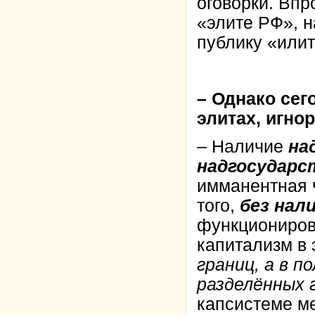
оговорки. Впр
«элите РФ», н
публику «илит
– Однако сег
элитах, игн
– Наличие
на
надгосудар
имманентная 
того,
без нал
функционирова
капитализм в
границ, а в п
разделённых 
капсистеме м