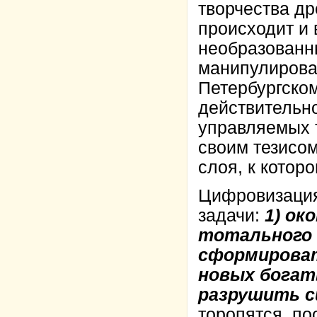
творчества др
происходит и 
необразованны
манипулироват
Петербургско
действительно
управляемых т
своим тезисом
слоя, к котор
Цифровизация
задачи:
1) о
тотального 
сформироват
новых богат
разрушить с
торопятся, по