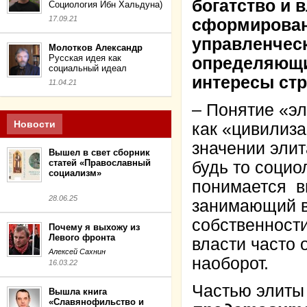
богатство и 
Социология Ибн Хальдуна)
17.09.21
сформирован
управленчес
Молотков Александр
Русская идея как
определяющи
социальный идеал
интересы ст
11.04.21
– Понятие «эл
Новости
как «цивилиз
значении элит
Вышел в свет сборник
статей «Православный
будь то социо
социализм»
понимается в
28.06.25
занимающий в
собственности
Почему я выхожу из
Левого фронта
власти часто 
Алексей Сахнин
наоборот.
16.03.22
Частью элиты
Вышла книга
«Славянофильство и