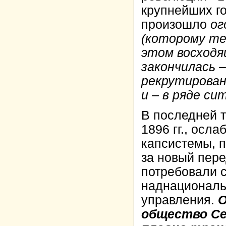
крупнейших г
произошло
ог
(которому те
этом восходя
закончилась 
рекрутирован
и – в ряде си
В последней т
1896 гг., осл
капсистемы, 
за новый пер
потребовали 
наднациональ
управления.
О
общество Се