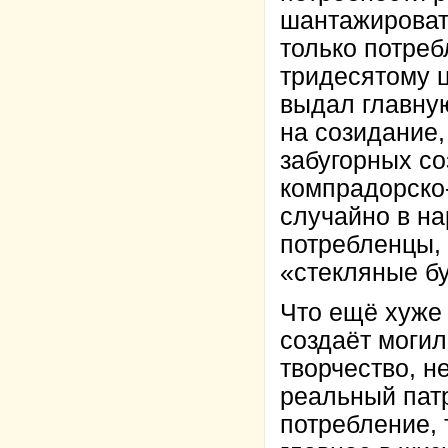
шантажировать
только потреб
тридесятому ц
выдал главну
на созидание,
забугорных со
компрадорско-
случайно в н
потребленцы,
«стекляные бу
Что ещё хуже 
создаёт могил
творчество, н
реальный патр
потребление, 