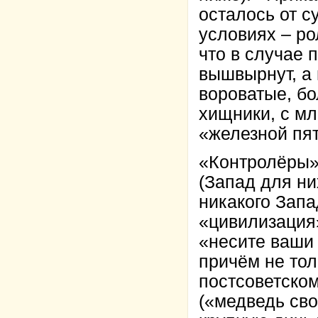
осталось от с
условиях – ро
что в случае 
вышвырнут, а 
вороватые, б
хищники, с м
«железной пят
«Контролёры»
(Запад для ни
никакого Запа
«цивилизация»
«несите ваши 
причём не тол
постсоветском
(«медведь сво