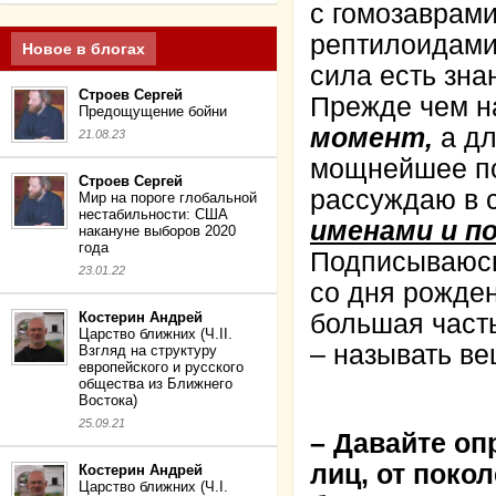
с гомозаврами
рептилоидами 
Новое в блогах
сила есть зна
Строев Сергей
Прежде чем н
Предощущение бойни
момент,
а дл
21.08.23
мощнейшее пс
Строев Сергей
рассуждаю в 
Мир на пороге глобальной
нестабильности: США
именами и п
накануне выборов 2020
года
Подписываюсь
23.01.22
со дня рожден
Костерин Андрей
большая часть
Царство ближних (Ч.II.
– называть в
Взгляд на структуру
европейского и русского
общества из Ближнего
Востока)
25.09.21
– Давайте оп
лиц, от пок
Костерин Андрей
Царство ближних (Ч.I.