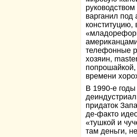
руководством 
варганил под
конституцию,
«младореформ
американцами 
телефонные р
хозяин, maste
попрошайкой, 
времени хоро
В 1990-е годы
деиндустриал
придаток Зап
де-факто иде
«тушкой и чу
там деньги, н