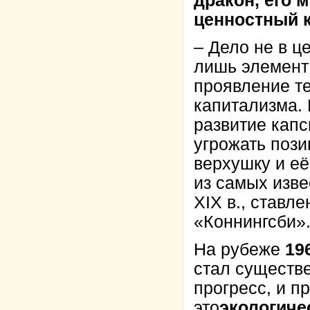
дракон, его 
ценностный 
– Дело не в ц
лишь элемент
проявление т
капитализма.
развитие капс
угрожать пози
верхушку и её
из самых изв
XIX в., ставл
«Коннингсби»
На рубеже
19
стал существ
прогресс, и 
это
экологиче