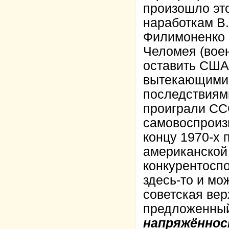
произошло это
наработкам В.
Филимоненко 
Челомея (воен
оставить США
вытекающими 
последствиями
проиграли СС
самовоспроиз
концу 1970-х 
американской
конкурентоспо
здесь-то и мо
советская вер
предложенны
напряжённос