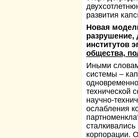
двухсотлетню
развития кап
Новая модель
разрушение,
институтов э
общества, по
Иными словами
системы – ка
одновременно
технической 
научно-технич
ослабления к
партноменклат
сталкивались
корпорации. 