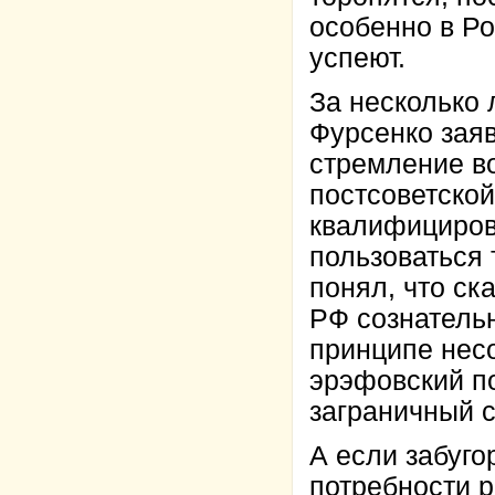
особенно в Ро
успеют.
За несколько 
Фурсенко заяв
стремление во
постсоветской
квалифициров
пользоваться 
понял, что ска
РФ сознательн
принципе несо
эрэфовский по
заграничный с
А если забуго
потребности р