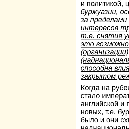
и политикой, 
буржуазии, о
за пределами
интересов тр
т.е. снятия 
это возможно
(организации
(наднационал
способна вли
закрытом ре
Когда на рубе
стало императ
английской и 
новых, т.е. б
было и они сх
наднациональ