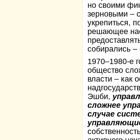
но своими фи
зерновыми – 
укрепиться, п
решающее нас
предоставлять
собирались –
1970–1980-е г
общество сло
власти – как 
надгосударств
Эшби,
управ
сложнее упр
случае сист
управляющие
собственность