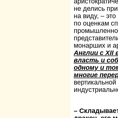
аристократиче
не делись при
на виду, – это
по оценкам с
промышленнос
представител
монарших и ар
Англии с XII
власть и со
одному и то
многие пере
вертикальной 
индустриально
– Складывает