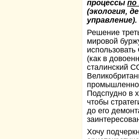
процессы
по
(экология, д
управление).
Решение трет
мировой буржу
использовать 
(как в довоен
сталинский СС
Великобритани
промышленног
Подспудно в х
чтобы страте
до его демон
заинтересован
Хочу подчеркн