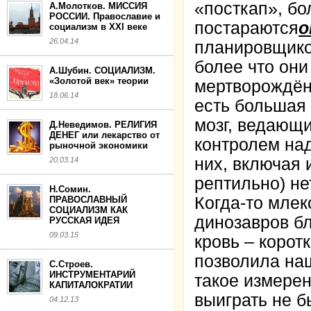
«посткап», б
А.Молотков. МИССИЯ
РОССИИ. Православие и
постараются
о
социализм в XXI веке
26.04.14
планировщико
более что они
А.Шубин. СОЦИАЛИЗМ.
«Золотой век» теории
мертворождённ
18.06.14
есть большая 
мозг, ведающ
Д.Неведимов. РЕЛИГИЯ
ДЕНЕГ или лекарство от
контролем на
рыночной экономики
них, включая 
20.03.14
рептильно) не
Н.Сомин.
Когда-то мле
ПРАВОСЛАВНЫЙ
СОЦИАЛИЗМ КАК
динозавров бл
РУССКАЯ ИДЕЯ
09.03.15
кровь – корот
позволила на
С.Строев.
ИНСТРУМЕНТАРИЙ
такое измерен
КАПИТАЛОКРАТИИ
выиграть не б
04.12.13