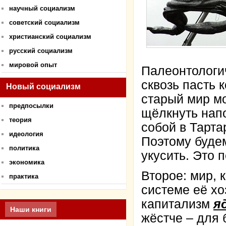
научный социализм
советский социализм
христианский социализм
русский социализм
мировой опыт
Палеонтологи
сквозь пасть 
Новый социализм
старый мир мо
предпосылки
щёлкнуть напо
теория
собой в Тарта
идеология
Поэтому буде
политика
укусить. Это 
экономика
Второе: мир, 
практика
системе её хо
капитализм
я
Наши книги
жёстче – для 