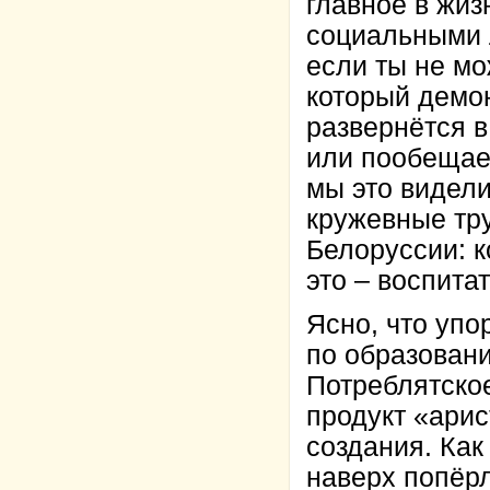
главное в жиз
социальными 
если ты не м
который демон
развернётся в
или пообещает
мы это видели
кружевные тру
Белоруссии: к
это – воспит
Ясно, что упо
по образовани
Потреблятское
продукт «арис
создания. Ка
наверх попёр