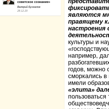
представите
советское сознание»
фиксировать
Валерий Бухвалов
28.12.20
являются мн
правящему к
настроения 
деятельнос
культуры и нау
«господствующ
например, дал
разбогатевши
годов, можно о
сморкались в 
имели образо
«элита» дале
пользоваться 
обществоведче