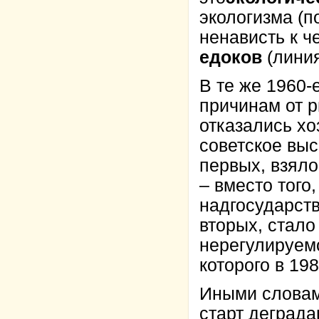
экологизма (п
ненависть к ч
едоков
(линия
В те же 1960-
причинам от 
отказались хо
советское выс
первых, взяло
– вместо того
надгосударств
вторых, стало
нерегулируем
которого в 19
Иными словам
старт деград