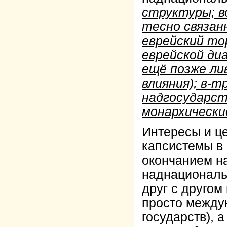
структуры; в
тесно связан
еврейский тор
еврейской диа
ещё позже ли
влияния); в-
надгосударст
монархически
Интересы и це
капсистемы в 
окончанием на
наднациональ
друг с другом
просто между
государств), 