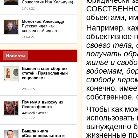
юридически з
Социология Ибн Хальдуна)
СОБСТВЕННОС
17.09.21
объектами, и
Молотков Александр
Русская идея как
Например, ка
социальный идеал
объективное 
11.04.21
своего тела,
получать обр
Новости
жильё и своб
Вышел в свет сборник
водоемам, до
статей «Православный
социализм»
свободу пере
конечно, имее
28.06.25
собственное, 
Почему я выхожу из
Левого фронта
Чтобы как мож
Алексей Сахнин
использовать 
16.03.22
вынужденно бе
Вышла книга
жизненные пр
«Славянофильство и