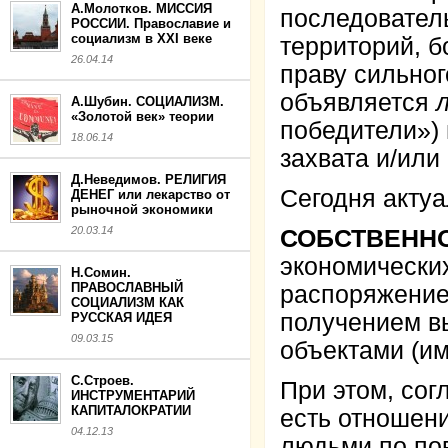
А.Молотков. МИССИЯ
последовател
РОССИИ. Православие и
социализм в XXI веке
территорий, б
26.04.14
праву сильног
объявляется
А.Шубин. СОЦИАЛИЗМ.
«Золотой век» теории
победители»)
18.06.14
захвата и/или
Д.Неведимов. РЕЛИГИЯ
Сегодня акту
ДЕНЕГ или лекарство от
рыночной экономики
20.03.14
СОБСТВЕНН
экономических
Н.Сомин.
ПРАВОСЛАВНЫЙ
распоряжение,
СОЦИАЛИЗМ КАК
получением в
РУССКАЯ ИДЕЯ
09.03.15
объектами (и
С.Строев.
При этом, сог
ИНСТРУМЕНТАРИЙ
КАПИТАЛОКРАТИИ
есть отношен
04.12.13
людьми по по