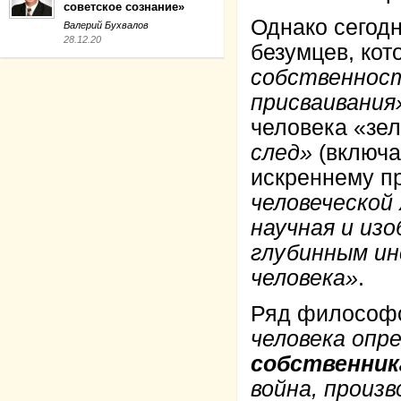
советское сознание»
Однако сегод
Валерий Бухвалов
28.12.20
безумцев, кот
собственнос
присваивания
человека «зе
след»
(включа
искреннему п
человеческой 
научная и из
глубинным и
человека»
.
Ряд философ
человека опр
собственник
война, произ