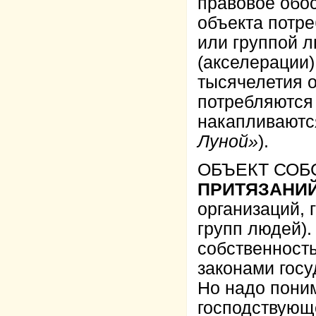
правовое обо
объекта потре
или группой 
(акселерации)
тысячелетия 
потребляются
накапливаются
Луной»
).
ОБЪЕКТ СОБ
ПРИТЯЗАНИЙ
организаций, 
групп людей).
собственност
законами гос
Но надо поним
господствующ