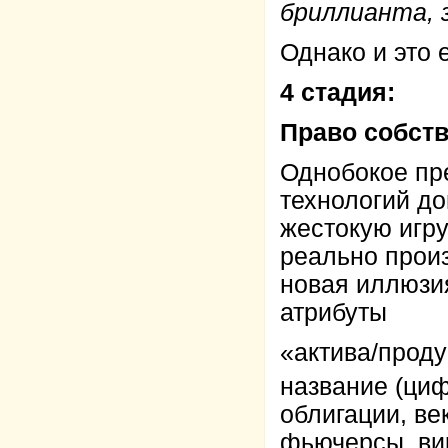
бриллианта, 
Однако и это 
4 стадия:
Право собств
Однобокое пр
технологий д
жестокую игру
реально произ
новая иллюзи
атрибуты
«актива/продук
название (ци
облигации, ве
фьючерсы, ви