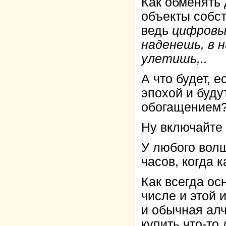
Как обменять
объекты собст
ведь
цифровые
наденешь, в н
улетишь,..
А что будет, 
эпохой и буд
обогащением
Ну включайте 
У любого волш
часов, когда 
Как всегда ос
числе и этой 
и обычная алч
купить что-то