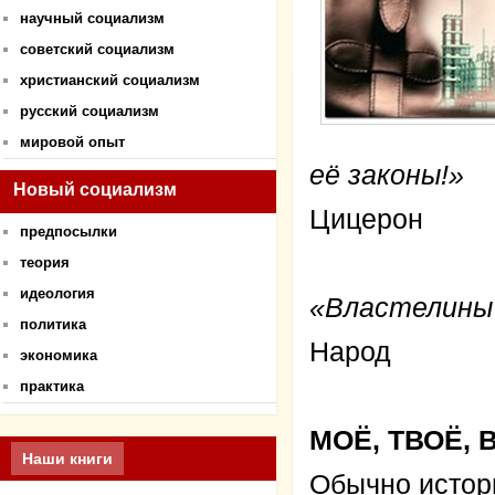
научный социализм
советский социализм
христианский социализм
русский социализм
мировой опыт
её законы!»
Новый социализм
Цицерон
предпосылки
теория
идеология
«Властелины
политика
Народ
экономика
практика
МОЁ, ТВОЁ,
Наши книги
Обычно истори