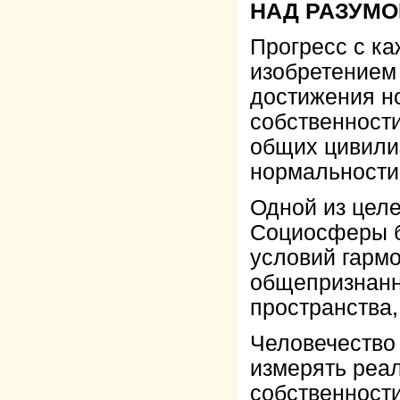
НАД РАЗУМОМ
Прогресс с к
изобретение
достижения н
собственности
общих цивили
нормальности
Одной из цел
Социосферы б
условий гармо
общепризнанн
пространства,
Человечество
измерять реа
собственности