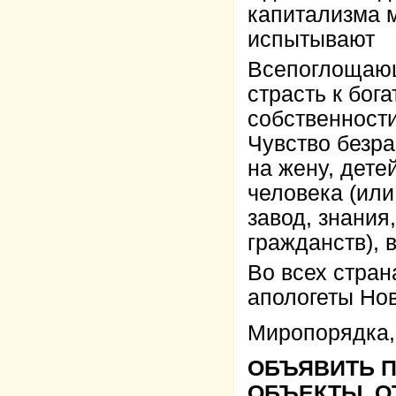
капитализма 
испытывают
Всепоглощаю
страсть к бог
собственности
Чувство безр
на жену, детей
человека (или
завод, знания
гражданств), в
Во всех стран
апологеты Но
Миропорядка,
ОБЪЯВИТЬ П
ОБЪЕКТЫ, О