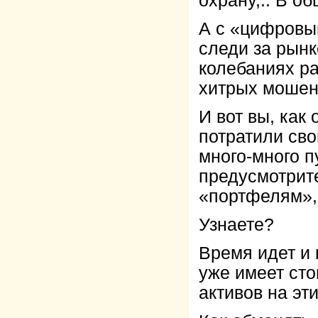
охрану,.. В о
А с «цифровым
следи за рынк
колебаниях ра
хитрых мошен
И вот вы, как
потратили сво
много-много п
предусмотрит
«портфелям», 
Узнаете?
Время идет и 
уже имеет ст
активов на эт