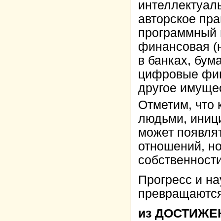
интеллектуаль
авторское пра
программный пр
финансовая (н
в банках, бум
цифровые фин
другое имуще
Отметим, что
людьми, иници
может появля
отношений, но
собственности
Прогресс и н
превращаютс
из ДОСТИЖЕ