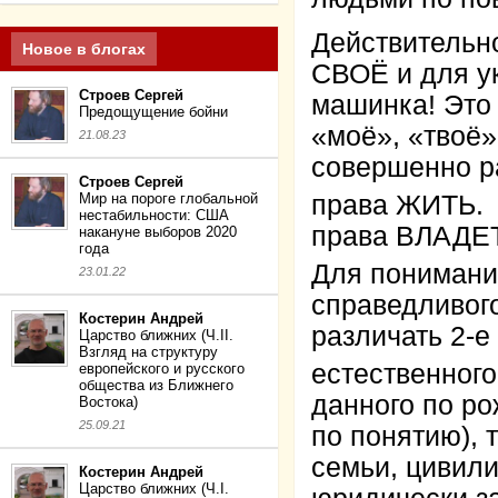
Действительно
Новое в блогах
СВОЁ и для у
Строев Сергей
машинка! Это
Предощущение бойни
«моё», «твоё»
21.08.23
совершенно р
Строев Сергей
Мир на пороге глобальной
права ЖИТЬ.
нестабильности: США
права ВЛАДЕТ
накануне выборов 2020
года
Для понимани
23.01.22
справедливого
Костерин Андрей
различать 2-е
Царство ближних (Ч.II.
Взгляд на структуру
естественного
европейского и русского
общества из Ближнего
данного по р
Востока)
25.09.21
по понятию), 
семьи, цивили
Костерин Андрей
Царство ближних (Ч.I.