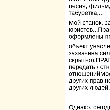
песня, фильм,
табуретка,..
Мой станок, з
юристов,..Пра
оформлены по
объект унасле
захвачена сил
скрытно).ПРА
передать / от
отношенийМое/
других прав н
других людей.
Однако, сегод