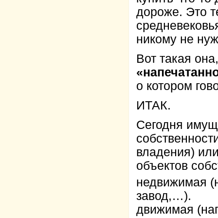
дороже. Это 
средневековья
никому не ну
Вот такая она
«напечатанн
о котором гов
ИТАК.
Сегодня имуще
собственности
владения) ил
объектов собс
недвижимая (н
завод,…).
движимая (нап