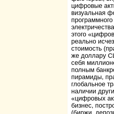
цифровые акти
визуальная ф
программного 
электричества
этого «цифров
реально исчез
стоимость (пр
же доллару С
себя миллион
полным банкр
пирамиды, пра
глобальное т
наличии друг
«цифровых ак
бизнес, постр
(биржи, депоз