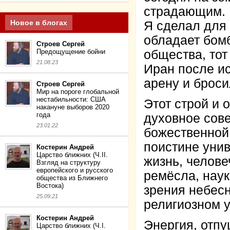
страдающим.
Новое в блогах
Я сделал для
обладает бомб
Строев Сергей
Предощущение бойни
общества, тот
21.08.23
Иран после и
арену и броси
Строев Сергей
Мир на пороге глобальной
нестабильности: США
Этот строй и 
накануне выборов 2020
года
духовное сове
23.01.22
божественной
поистине уни
Костерин Андрей
Царство ближних (Ч.II.
жизнь, челове
Взгляд на структуру
европейского и русского
ремёсла, наук
общества из Ближнего
Востока)
зрения небесн
25.09.21
религиозном 
Костерин Андрей
Энергия, отпу
Царство ближних (Ч.I.