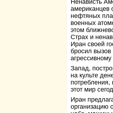
Ненависть Аме
американцев 
нефтяных плас
военных атом
этом ближнев
Страх и ненав
Иран своей г
бросил вызов 
агрессивному 
Запад, постро
на культе ден
потребления,
этот мир сегод
Иран предлаг
организацию 