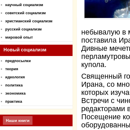
научный социализм
советский социализм
христианский социализм
русский социализм
небывалую в 
мировой опыт
поставила Ир
Дивные мечет
Новый социализм
перламутровы
предпосылки
купола.
теория
Священный гор
идеология
Ирана, со мно
политика
которых изуча
экономика
Встречи с чин
практика
редакторами в
Посещение ко
Наши книги
оборудованны