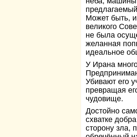
неба, машины 
предлагаемый
Может быть, и
великого Сове
не была осущ
желанная поп
идеальное об
У Ирана много
Предпринимаю
Убивают его 
превращая его
чудовище.
Достойно само
схватке добра
сторону зла, 
обречённый на