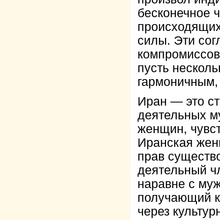
бесконечное ч
происходящих
силы. Эти сог
компромиссов
пусть нескол
гармоничным,
Иран — это с
деятельных м
женщин, чувс
Иранская жен
прав существо
деятельный ч
наравне с муж
получающий к
через культур