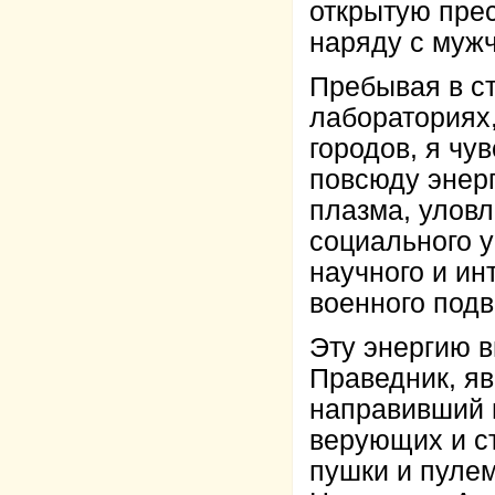
открытую прес
наряду с муж
Пребывая в с
лабораториях,
городов, я ч
повсюду энерг
плазма, уловл
социального 
научного и ин
военного подв
Эту энергию в
Праведник, яв
направивший 
верующих и с
пушки и пуле