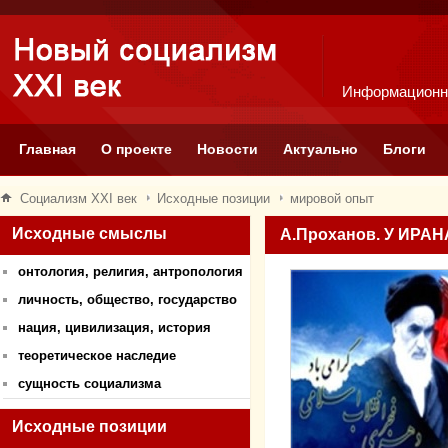
Информационн
Главная
О проекте
Новости
Актуально
Блоги
Социализм XXI век
Исходные позиции
мировой опыт
Исходные смыслы
А.Проханов. У ИРА
онтология, религия, антропология
личность, общество, государство
нация, цивилизация, история
теоретическое наследие
сущность социализма
Исходные позиции