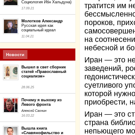
Социология Ибн Хальдуна)
тратится им н
17.09.21
бессмысленно
пороков, прих
Молотков Александр
Русская идея как
самосовершенс
социальный идеал
11.04.21
на соотнесени
небесной и б
Новости
Иран — это не
заведений, ро
Вышел в свет сборник
статей «Православный
гедонистичес
социализм»
суетливого уп
28.06.25
которой нужн
Почему я выхожу из
приобрести, н
Левого фронта
Алексей Сахнин
Иран — это ст
16.03.22
страна библио
Вышла книга
непьющего мо
«Славянофильство и