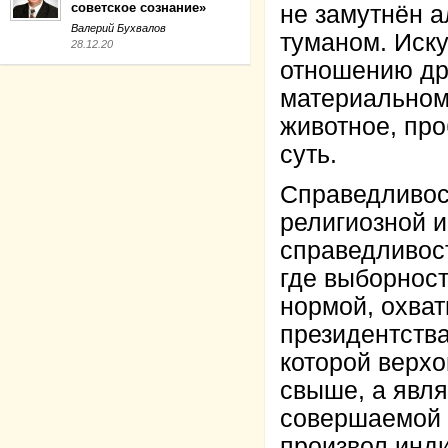
советское сознание»
не замутнён а
Валерий Бухвалов
туманом. Иск
28.12.20
отношению дру
материальном
животное, пр
суть.
Справедливос
религиозной 
справедливост
где выборнос
нормой, охват
президентства
которой верх
свыше, а явл
совершаемой в
произвол инд