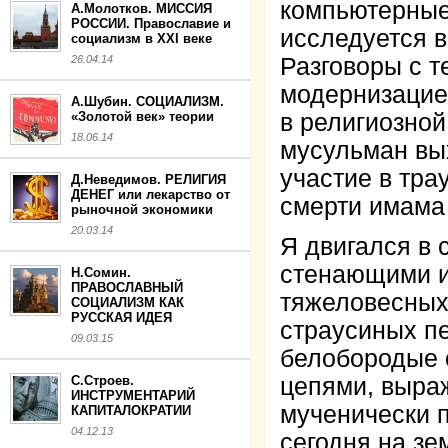
компьютерные
А.Молотков. МИССИЯ
РОССИИ. Православие и
исследуется в
социализм в XXI веке
26.04.14
Разговоры с т
модернизацией
А.Шубин. СОЦИАЛИЗМ.
«Золотой век» теории
в религиозной
18.06.14
мусульман вы
участие в тр
Д.Неведимов. РЕЛИГИЯ
ДЕНЕГ или лекарство от
смерти имама
рыночной экономики
20.03.14
Я двигался в 
стенающими и
Н.Сомин.
ПРАВОСЛАВНЫЙ
тяжеловесных
СОЦИАЛИЗМ КАК
РУССКАЯ ИДЕЯ
страусиных пе
09.03.15
белобородые 
С.Строев.
цепями, выраж
ИНСТРУМЕНТАРИЙ
мученически 
КАПИТАЛОКРАТИИ
04.12.13
сегодня на з