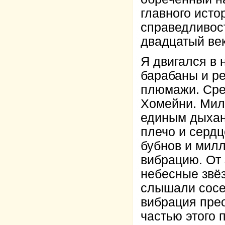
главного исто
справедливост
двадцатый век
Я двигался в 
барабаны и р
плюмажи. Сре
Хомейни. Ми
единым дыхан
плечо и сердц
бубнов и мил
вибрацию. От
небесные звёз
слышали сосед
вибрация прео
частью этого 